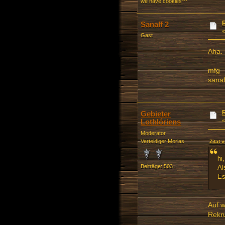
we have cookies^^
Sanalf 2
Gast
Aha. 
mfg
sanal
Gebieter
Lothlóriens
Moderator
Verteidiger Morias
Zitat 
hi,
Beiträge: 503
Al
Es
Auf w
Rekru