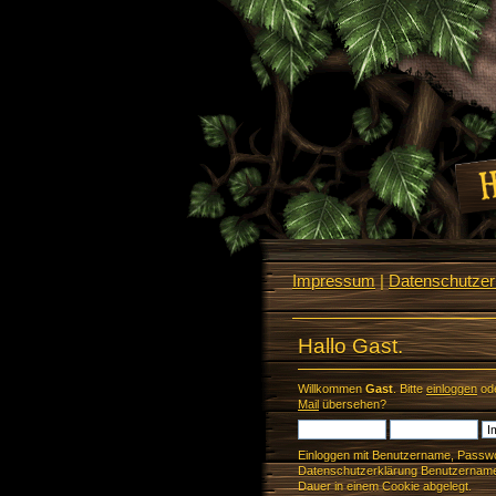
Impressum
|
Datenschutzerk
Hallo Gast.
Willkommen
Gast
. Bitte
einloggen
od
Mail
übersehen?
Einloggen mit Benutzername, Passwo
Datenschutzerklärung Benutzername 
Dauer in einem Cookie abgelegt.