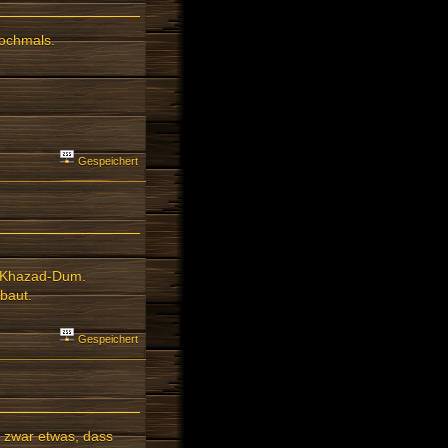
nochmals.
Gespeichert
d Khazad-Dum.
baut.
Gespeichert
 zwar etwas, dass