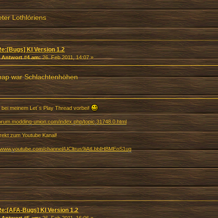
ter Lothlóriens
Re:[Bugs] KI Version 1.2
«
Antwort #4 am:
26. Feb 2011, 14:07 »
map war Schlachtenhöhen
 bei meinem Let´s Play Thread vorbei!
/forum.modding-union.com/index.php/topic,31748.0.html
irekt zum Youtube Kanal!
//www.youtube.com/channel/UCltrus9iAtLbbIHBMEoS1ug
Re:[AFA-Bugs] KI Version 1.2
«
Antwort #5 am:
26. Feb 2011, 16:06 »