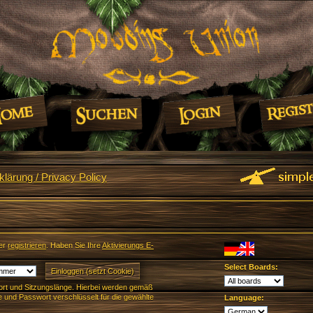
lärung / Privacy Policy
er
registrieren
. Haben Sie Ihre
Aktivierungs E-
Select Boards:
rt und Sitzungslänge. Hierbei werden gemäß
und Passwort verschlüsselt für die gewählte
Language: