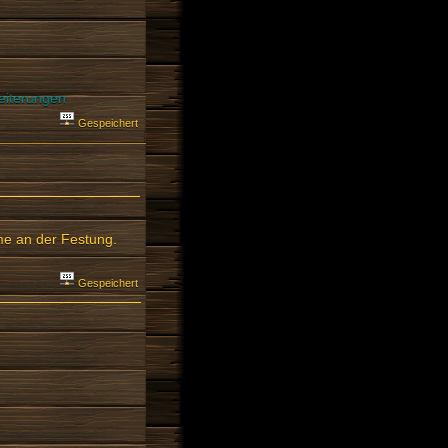
eiterungen
Gespeichert
me an der Festung.
Gespeichert