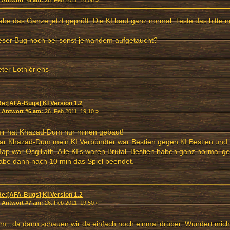
abe das Ganze jetzt geprüft. Die KI baut ganz normal. Teste das bitte 
ieser Bug noch bei sonst jemandem aufgetaucht?
ter Lothlóriens
Re:[AFA-Bugs] KI Version 1.2
«
Antwort #6 am:
26. Feb 2011, 19:10 »
mir hat Khazad-Dum nur minen gebaut!
war Khazad-Dum mein KI Verbündter war Bestien gegen KI Bestien un
ap war Osgiliath. Alle KI's waren Brutal. Bestien haben ganz normal ge
abe dann nach 10 min das Spiel beendet.
Re:[AFA-Bugs] KI Version 1.2
«
Antwort #7 am:
26. Feb 2011, 19:50 »
...da dann schauen wir da einfach noch einmal drüber. Wundert mich