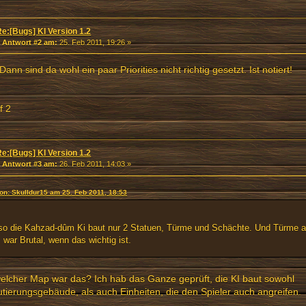
Re:[Bugs] KI Version 1.2
«
Antwort #2 am:
25. Feb 2011, 19:26 »
Dann sind da wohl ein paar Priorities nicht richtig gesetzt. Ist notiert!
f 2
Re:[Bugs] KI Version 1.2
«
Antwort #3 am:
26. Feb 2011, 14:03 »
von: Skulldur15 am 25. Feb 2011, 18:53
so die Kahzad-dûm Ki baut nur 2 Statuen, Türme und Schächte. Und Türme a
 war Brutal, wenn das wichtig ist.
elcher Map war das? Ich hab das Ganze geprüft, die KI baut sowohl
tierungsgebäude, als auch Einheiten, die den Spieler auch angreifen.