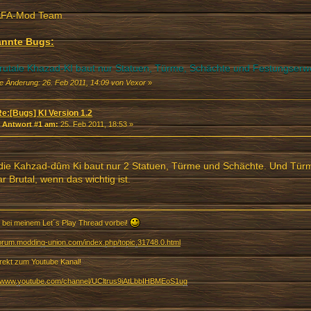
AFA-Mod Team
nnte Bugs:
rutale Khazad-KI baut nur Statuen, Türme, Schächte und Festungserw
te Änderung: 26. Feb 2011, 14:09 von Vexor
»
Re:[Bugs] KI Version 1.2
«
Antwort #1 am:
25. Feb 2011, 18:53 »
 die Kahzad-dûm Ki baut nur 2 Statuen, Türme und Schächte. Und Tür
r Brutal, wenn das wichtig ist.
 bei meinem Let´s Play Thread vorbei!
/forum.modding-union.com/index.php/topic,31748.0.html
irekt zum Youtube Kanal!
//www.youtube.com/channel/UCltrus9iAtLbbIHBMEoS1ug