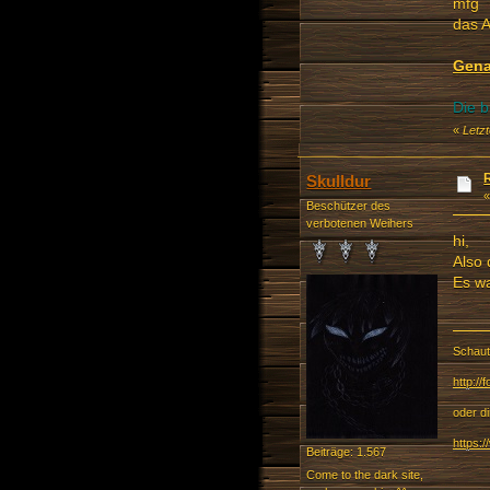
mfg
das 
Gena
Die b
«
Letz
Skulldur
Beschützer des
verbotenen Weihers
hi,
Also
Es wa
Schaut
http:/
oder d
https:
Beiträge: 1.567
Come to the dark site,