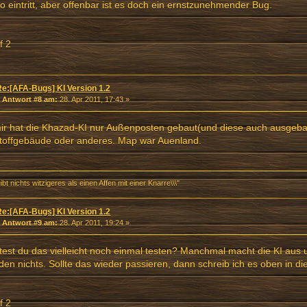
o eintritt, aber offenbar ist es doch ein ernstzunehmender Bug.
f 2
Re:[AFA-Bugs] KI Version 1.2
«
Antwort #8 am:
28. Apr 2011, 17:43 »
ir hat die Khazad-KI nur Außenposten gebaut(und diese auch ausgeba
toffgebäude oder anderes. Map war Auenland.
gibt nichts witzigeres als einen Affen mit einer Knarre\\\"
Re:[AFA-Bugs] KI Version 1.2
«
Antwort #9 am:
28. Apr 2011, 19:24 »
est du das vielleicht noch einmal testen? Manchmal macht die KI aus u
en nichts. Sollte das wieder passieren, dann schreib ich es oben in die
f 2