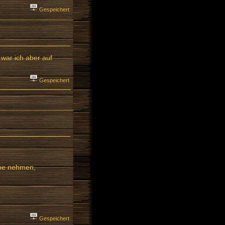
Gespeichert
war ich aber auf
Gespeichert
upe nehmen,
Gespeichert