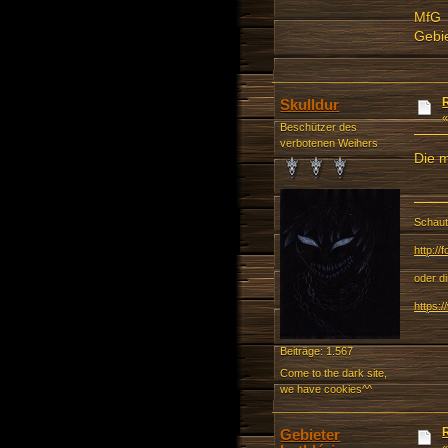
MfG
Gebie
Skulldur
Beschützer des
verbotenen Weihers
Die 
Schaut
http:/
oder d
https:
Beiträge: 1.567
Come to the dark site,
we have cookies^^
Gebieter