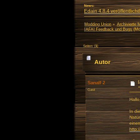
News:
Edain 4.8.4 veröffentlicht!
Modding Union
»
Archivierte 
[AFA] Feedback und Bugs
(Mo
Seiten: [
1
]
Autor
Sanalf 2
Gast
Hallo
In di
Natür
einen
http: