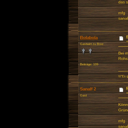
das s
mfg
sanal
Bolabola
Gastwirt zu Bree
Bei m
Rohs
Beiträge: 109
\\\"Es 
Sanalf 2
Gast
Könnt
Gründ
mfg
sanal