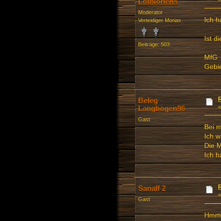
Lothlóriens
Moderator
Ich h
Verteidiger Morias
Ist d
Beiträge: 503
MfG
Gebie
Beleg
Langbogen96
Gast
Bei 
Ich 
Die M
Ich h
Sanalf 2
Gast
Hmmm