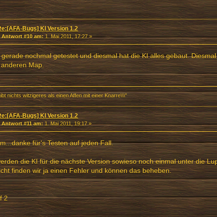
Re:[AFA-Bugs] KI Version 1.2
«
Antwort #10 am:
1. Mai 2011, 17:27 »
gerade nochmal getestet und diesmal hat die KI alles gebaut. Diesmal 
r anderen Map.
gibt nichts witzigeres als einen Affen mit einer Knarre\\\"
Re:[AFA-Bugs] KI Version 1.2
«
Antwort #11 am:
1. Mai 2011, 19:17 »
..danke für's Testen auf jeden Fall.
erden die KI für die nächste Version sowieso noch einmal unter die L
eicht finden wir ja einen Fehler und können das beheben.
f 2