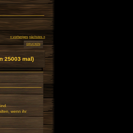
« vorheriges
nächstes »
DRUCKEN
n 25003 mal)
ind.
alten, wenn ihr