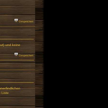
Gespeichert
ut) und keine
Gespeichert
nerfindlichen
 Liste.