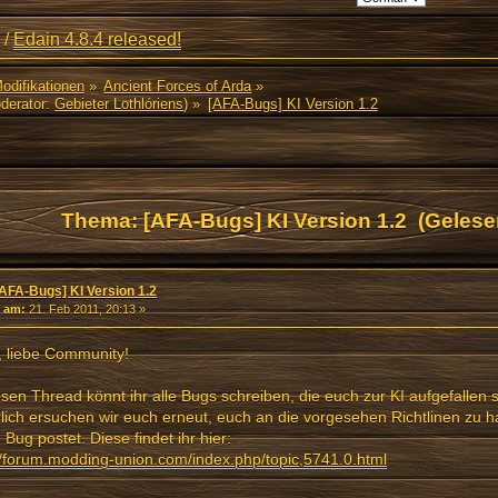
/
Edain 4.8.4 released!
Modifikationen
»
Ancient Forces of Arda
»
derator:
Gebieter Lothlóriens
) »
[AFA-Bugs] KI Version 1.2
Thema: [AFA-Bugs] KI Version 1.2 (Gelese
[AFA-Bugs] KI Version 1.2
«
am:
21. Feb 2011, 20:13 »
, liebe Community!
esen Thread könnt ihr alle Bugs schreiben, die euch zur KI aufgefallen s
lich ersuchen wir euch erneut, euch an die vorgesehen Richtlinen zu h
 Bug postet. Diese findet ihr hier:
//forum.modding-union.com/index.php/topic,5741.0.html