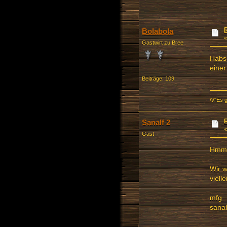
Bolabola
Gastwirt zu Bree
Habs 
eine
Beiträge: 109
\\\"Es 
Sanalf 2
Gast
Hmmm.
Wir w
viell
mfg
sanal