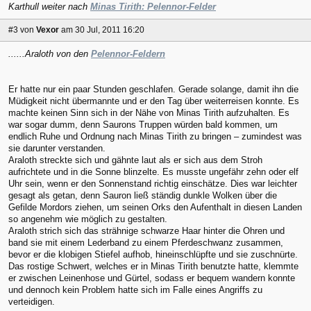
Karthull weiter nach
Minas Tirith: Pelennor-Felder
#3
von
Vexor
am 30 Jul, 2011 16:20
......Araloth von den
Pelennor-Feldern
Er hatte nur ein paar Stunden geschlafen. Gerade solange, damit ihn die
Müdigkeit nicht übermannte und er den Tag über weiterreisen konnte. Es
machte keinen Sinn sich in der Nähe von Minas Tirith aufzuhalten. Es
war sogar dumm, denn Saurons Truppen würden bald kommen, um
endlich Ruhe und Ordnung nach Minas Tirith zu bringen – zumindest was
sie darunter verstanden.
Araloth streckte sich und gähnte laut als er sich aus dem Stroh
aufrichtete und in die Sonne blinzelte. Es musste ungefähr zehn oder elf
Uhr sein, wenn er den Sonnenstand richtig einschätze. Dies war leichter
gesagt als getan, denn Sauron ließ ständig dunkle Wolken über die
Gefilde Mordors ziehen, um seinen Orks den Aufenthalt in diesen Landen
so angenehm wie möglich zu gestalten.
Araloth strich sich das strähnige schwarze Haar hinter die Ohren und
band sie mit einem Lederband zu einem Pferdeschwanz zusammen,
bevor er die klobigen Stiefel aufhob, hineinschlüpfte und sie zuschnürte.
Das rostige Schwert, welches er in Minas Tirith benutzte hatte, klemmte
er zwischen Leinenhose und Gürtel, sodass er bequem wandern konnte
und dennoch kein Problem hatte sich im Falle eines Angriffs zu
verteidigen.