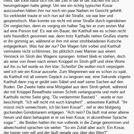
mehr, der Ekel hatte sich mit der Zeit in der er die Sachen mit sich
herumgetragen hatte gelegt. Um wie ein richtig typischer Kosar
auszusehen hätten ihm nur noch ein paar Narben im Gesicht gefehlt.
So verkleidet traute er sich nun auf die Straße, sie war leer und
gespenstisch. Man konnte sie nicht mit einer Straße durch irgendeinen
Ort vergleichen, denn es verging ein halber Tag bis er zum ersten Mal
auf eine Person traf. Es war ein Bauer, der Karthull wie es schien nicht
sehr freundlich gesonnen war, denn trotz Karthulls netten Grußes starrte
er ihn grimmig an, während er ihm mit einer strohbeladenen Kutsche
entgegenkam.
Was hat der nur?
Der Wagen fuhr vorbei und Karthull
vermutete nicht schlimmes, bis plötzlich zwei Männer aus einem
Versteck im Stroh des Wagens sprangen. Irritiert blieb er stehen, doch
als einer von ihnen nach einem Knüppel im Stroh griff und ohne Worte
auf ihn zu lief wurde es ihm klar:
Scheiße! Die wollen mich verprügeln
weil ich wie ein Kosar aussehe.
Zum Wegrennen war es schon zu spät,
da Karthull mit all seinem Gepäck zu langsam war, eine Sekunde zögerte
Karthull dann zog er geübt sein Säbel und warf seine Sachen auf den
Boden. Der Zweite hatte eine Mistgabel aus dem Stroh geholt, während
der mit Knüppel Bewaffnete seinen Schritt verlangsamte und mehr auf
Karthulls rechte Seite ging. "Du verdammter Bastard." , wurde er nun
beschimpft. "Ich will nicht mit euch kämpfen!" , antwortete Karthull. "Ihr
müsst mich verwechseln, ich bin kein Kosar!" , rief er den blutgierig
guckenden Gondorianern entgegen. "Ach nein? Da läuft mal einer alleine
herum und dann behauptet er er sei kein Kosar, in akzentfreier Sprache
sogar." , die Beiden hatten ihn nun vollends in die Zange genommen und
abwechselnd sprachen sie weiter: "So ein Zufall aber auch: Ein Kosar,
der keiner sein will und der läuft gerade uns über den Weg?"