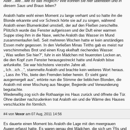
Aber…wie…wie ist das möglich? Wie können sie hier überleben und in
diesem Saus und Braus leben?
Araloth hatte wohl einen Moment zu lange verharrt und so hatte ihn die
Blonde erkannte und vor Schreck hörte sie auf zu singen, während
Araloth einen Blumenkübel umstieß, der auf den Fließen zerschellte.
Plötzlich wurde das Fenster aufgerissen und der Duft einer warmen
Suppe stieg ihm in die Nase, welche Araloth das Wasser im Mund
zusammenlaufen ließ. Seit mehreren Wochen hatte er kein anständiges
Essen mehr gegessen. In den Verließen Minas Tiriths gab es meist nur
verschimmeltes Brot und einen Krug ekelhaft riechendes Wasser.
„ Was wollen Sie hier?“, fuhr in ein Mädchen mit feuerroten Locken an,
die den Kopf zum Fenster herausgestreckt hatte und Araloth böse
anfunkelte. Sie war höchstens vierzehn Jahre alt.
„ Ich…ich…“, stammelte Araloth und brachte kein weiteres Wort heraus.
„ Lass ihn Ýfis, biete den Fremden lieber herein. Er sieht ganz
ausgemergelt aus“, ertönte nun die Stimme der lieblichen Blonden, die
Araloth mit einer Mischung aus Neugier, Begierde und Verwunderung
begutachte.
Wiederwillig zog sich die Rothaarige ins Haus zurück und öffnete die Tür.
Ohne darüber nachzudenken trat Araloth ein und die Wärme des Hauses
verschluckte ihn förmlich.
#4
von
Vexor
am 07 Aug, 2011 14:56
Es dauerte einen Moment bis Araloth die Lage mit den meergrauen
Augen erfasst hatte. Es waren genau drei Mädchen, die sich um Ýfis und