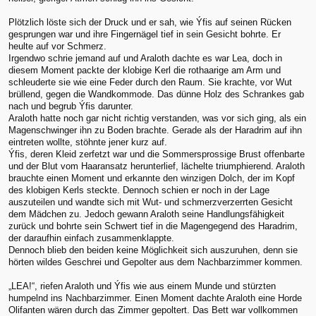
Plötzlich löste sich der Druck und er sah, wie Ýfis auf seinen Rücken
gesprungen war und ihre Fingernägel tief in sein Gesicht bohrte. Er
heulte auf vor Schmerz.
Irgendwo schrie jemand auf und Araloth dachte es war Lea, doch in
diesem Moment packte der klobige Kerl die rothaarige am Arm und
schleuderte sie wie eine Feder durch den Raum. Sie krachte, vor Wut
brüllend, gegen die Wandkommode. Das dünne Holz des Schrankes gab
nach und begrub Ýfis darunter.
Araloth hatte noch gar nicht richtig verstanden, was vor sich ging, als ein
Magenschwinger ihn zu Boden brachte. Gerade als der Haradrim auf ihn
eintreten wollte, stöhnte jener kurz auf.
Ýfis, deren Kleid zerfetzt war und die Sommersprossige Brust offenbarte
und der Blut vom Haaransatz herunterlief, lächelte triumphierend. Araloth
brauchte einen Moment und erkannte den winzigen Dolch, der im Kopf
des klobigen Kerls steckte. Dennoch schien er noch in der Lage
auszuteilen und wandte sich mit Wut- und schmerzverzerrten Gesicht
dem Mädchen zu. Jedoch gewann Araloth seine Handlungsfähigkeit
zurück und bohrte sein Schwert tief in die Magengegend des Haradrim,
der daraufhin einfach zusammenklappte.
Dennoch blieb den beiden keine Möglichkeit sich auszuruhen, denn sie
hörten wildes Geschrei und Gepolter aus dem Nachbarzimmer kommen.
„LEA!“, riefen Araloth und Ýfis wie aus einem Munde und stürzten
humpelnd ins Nachbarzimmer. Einen Moment dachte Araloth eine Horde
Olifanten wären durch das Zimmer gepoltert. Das Bett war vollkommen