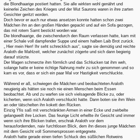
die Blondhaarige postiert hatten. Sie alle wirkten wohl genährt und
keinerlei Zeichen des Krieges und der Wut Saurons waren in ihre zarten
Gesichter geritzt worden.
Doch bevor er auch nur etwas ansetzen konnte hatten schon zwei
Mädchen ihn an den großen Händen gepackt und auf ein Sofa gezogen,
das mit rotem Samt bestickt worden war.
Die blondhaarige, die zwischendurch den Raum verlassen hatte, kam mit
einer Schale voll dampfender Suppe und einem halben Laib Brot zurück.
„ Hier mein Herr! Ihr seht schrecklich aus“, sagte sie demütig und reichte
Araloth die Mahlzeit, welcher zunächst zögerte und sich dann begierig
darauf stürzte.
Der Magen schmerzte ihm förmlich und das Schlucken tat ihm weh,
solange hatte er keine richtige Nahrung mehr zu sich genommen und so
kam es vor, dass er sich ein paar Mal vor Hastigkeit verschluckte.
Während er aß, schwiegen die Mädchen und beobachteten Araloth
neugierig als hätten sie noch nie einen Menschen beim Essen
beobachtet. Ab und zu warfen sie sich vielsagende Blicke zu, oder
kicherten, wenn sich Araloth verschluckt hatte. Dann boten sie ihm Wein
an oder tätschelten ihn kokett den Rücken.
Einzig Ýfis saß mit verschränkten Armen in einer Ecke und zwirbelte
gelangweilt ihre Locken. Das feurige Licht erhellte ihr Gesicht und immer
wenn sich ihre Blicken trafen, erschrak Araloth vor dem
herausfordernden, naiv furchtlosen Blick, dem ihn dieses junge Mädchen
mit dem Gesicht voll Sommersprossen entgegnete.
Araloth hatte gerade einen tiefen Schluck des süßlichen Rotweins