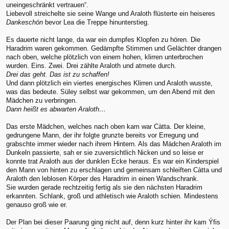
uneingeschränkt vertrauen“.
Liebevoll streichelte sie seine Wange und Araloth flüsterte ein heiseres
Dankeschön
bevor Lea die Treppe hinunterstieg.
Es dauerte nicht lange, da war ein dumpfes Klopfen zu hören. Die
Haradrim waren gekommen. Gedämpfte Stimmen und Gelächter drangen
nach oben, welche plötzlich von einem hohen, klirren unterbrochen
wurden. Eins. Zwei. Drei zählte Araloth und atmete durch.
Drei das geht. Das ist zu schaffen!
Und dann plötzlich ein viertes energisches Klirren und Araloth wusste,
was das bedeute. Süley selbst war gekommen, um den Abend mit den
Mädchen zu verbringen.
Dann heißt es abwarten Araloth…
Das erste Mädchen, welches nach oben kam war Càtta. Der kleine,
gedrungene Mann, der ihr folgte grunzte bereits vor Erregung und
grabschte immer wieder nach ihrem Hintern. Als das Mädchen Araloth im
Dunkeln passierte, sah er sie zuversichtlich Nicken und so leise er
konnte trat Araloth aus der dunklen Ecke heraus. Es war ein Kinderspiel
den Mann von hinten zu erschlagen und gemeinsam schleiften Càtta und
Araloth den leblosen Körper des Haradrim in einen Wandschrank.
Sie wurden gerade rechtzeitig fertig als sie den nächsten Haradrim
erkannten. Schlank, groß und athletisch wie Araloth schien. Mindestens
genauso groß wie er.
Der Plan bei dieser Paarung ging nicht auf, denn kurz hinter ihr kam Ýfis