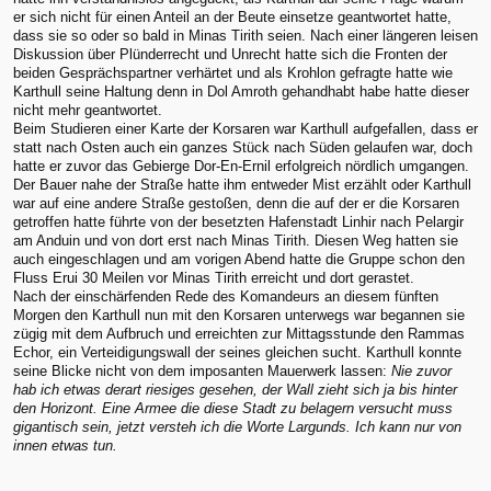
er sich nicht für einen Anteil an der Beute einsetze geantwortet hatte,
dass sie so oder so bald in Minas Tirith seien. Nach einer längeren leisen
Diskussion über Plünderrecht und Unrecht hatte sich die Fronten der
beiden Gesprächspartner verhärtet und als Krohlon gefragte hatte wie
Karthull seine Haltung denn in Dol Amroth gehandhabt habe hatte dieser
nicht mehr geantwortet.
Beim Studieren einer Karte der Korsaren war Karthull aufgefallen, dass er
statt nach Osten auch ein ganzes Stück nach Süden gelaufen war, doch
hatte er zuvor das Gebierge Dor-En-Ernil erfolgreich nördlich umgangen.
Der Bauer nahe der Straße hatte ihm entweder Mist erzählt oder Karthull
war auf eine andere Straße gestoßen, denn die auf der er die Korsaren
getroffen hatte führte von der besetzten Hafenstadt Linhir nach Pelargir
am Anduin und von dort erst nach Minas Tirith. Diesen Weg hatten sie
auch eingeschlagen und am vorigen Abend hatte die Gruppe schon den
Fluss Erui 30 Meilen vor Minas Tirith erreicht und dort gerastet.
Nach der einschärfenden Rede des Komandeurs an diesem fünften
Morgen den Karthull nun mit den Korsaren unterwegs war begannen sie
zügig mit dem Aufbruch und erreichten zur Mittagsstunde den Rammas
Echor, ein Verteidigungswall der seines gleichen sucht. Karthull konnte
seine Blicke nicht von dem imposanten Mauerwerk lassen:
Nie zuvor
hab ich etwas derart riesiges gesehen, der Wall zieht sich ja bis hinter
den Horizont. Eine Armee die diese Stadt zu belagern versucht muss
gigantisch sein, jetzt versteh ich die Worte Largunds. Ich kann nur von
innen etwas tun.