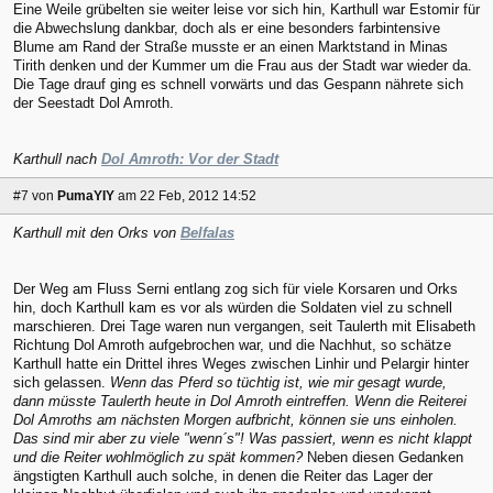
Eine Weile grübelten sie weiter leise vor sich hin, Karthull war Estomir für
die Abwechslung dankbar, doch als er eine besonders farbintensive
Blume am Rand der Straße musste er an einen Marktstand in Minas
Tirith denken und der Kummer um die Frau aus der Stadt war wieder da.
Die Tage drauf ging es schnell vorwärts und das Gespann nährete sich
der Seestadt Dol Amroth.
Karthull nach
Dol Amroth: Vor der Stadt
#7
von
PumaYIY
am 22 Feb, 2012 14:52
Karthull mit den Orks von
Belfalas
Der Weg am Fluss Serni entlang zog sich für viele Korsaren und Orks
hin, doch Karthull kam es vor als würden die Soldaten viel zu schnell
marschieren. Drei Tage waren nun vergangen, seit Taulerth mit Elisabeth
Richtung Dol Amroth aufgebrochen war, und die Nachhut, so schätze
Karthull hatte ein Drittel ihres Weges zwischen Linhir und Pelargir hinter
sich gelassen.
Wenn das Pferd so tüchtig ist, wie mir gesagt wurde,
dann müsste Taulerth heute in Dol Amroth eintreffen. Wenn die Reiterei
Dol Amroths am nächsten Morgen aufbricht, können sie uns einholen.
Das sind mir aber zu viele "wenn´s"! Was passiert, wenn es nicht klappt
und die Reiter wohlmöglich zu spät kommen?
Neben diesen Gedanken
ängstigten Karthull auch solche, in denen die Reiter das Lager der