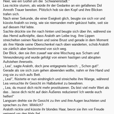
Heer, wie ein Gürtel um die Schwanenstadt.“
Lea nickte stumm, als würde ihr der Gedanke an ein gefallenes Dol
Amroth Trauer bereiten. Plötzlich hob sie den Kopf und ihre Blicken
trafen sich.
Nach einer Sekunde, die einer Ewigkeit glich, beugte sie sich vor und
küsste Araloth so innig, wie sie niemanden mehr geküsst hatte, seit sie
auf diesem Hof lebte.
Sachte drückte sie ihn nach hinten und beugte sich über ihn, während sie
das Hemd aufknöpfte, dass Araloth am Leibe trug. Ihre Lippen
streichelten seinen Nacken und seine Brust und gerade in dem Moment
als ihre Hände seine Oberschenkel nach oben wanderten, schob Araloth
sie zärtlich aber bestimmend von sich weg.
Der Blick, den sie ihm zuwarf war eine Mischung aus Scham und
Verwunderung und wurde gefolgt von einem hastigen und abrupten
Aufstehen ihrerseits.
„ Lea“, sagte Araloth, doch jene entgegnete barsch: „ Schon gut!“.
Gerade als sie sich zum gehen abwenden wollte, nahm er ihre Hand und
zog sie zu sich aufs Bett.
„ Lea!“, flüsterte er nun eindringlich und streichelte ihre Wange, während
Lea versuchte ihr Gesicht im Halbdunkel zu bewahren.
„ Lea, du musst dich nicht mehr prostituieren. Du bist viel mehr Wert als
das…lasse dich nicht auf dein Äußeres reduzieren! Ich werde euch
helfen!“
Langsam drehte sie ihr Gesicht zu ihm und ihre Augen leuchteten und
sprachen zu ihm:
Wirklich?
Araloth nickte und küsste ihr blondes Haar, bevor sie ihm vor Freude
weinend um den Hals fiel.