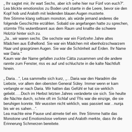
„ Ihr sagtet mir, ihr wart Sechs, aber ich sehe hier nur Fünf von euch?“.
Lea blickte emotionslos zu Boden und starrte in die Leere, bevor sie den
Kopf hob und Araloth mit leidenden blauen Augen musterte.
Ihre Stimme klang seltsam monoton, als würde jemand anderes die
folgende Geschichte erzählen. Sobald sie angefangen hatte zu sprechen,
stürmte Ýfis wutentbrannt aus dem Raum und knallte die schwere
Holztür hinter sich zu.
„Ja…wir waren sechs. Die sechste war ein Fünfzehn Jahre altes
Mädchen aus Edhellond. Sie war ein Mädchen mit ebenholzschwarzem
Haar und grasgrünen Augen. Sie war die Schönheit auf Erden. Ihr Name
war Daria.“
Kaum war der Name gefallen zuckte Càtta zusammen und die andere
rannte zum Fenster, riss es auf und schluchzte in die kalte Nachtluft
hinein.
„ Daria…“, Lea sammelte sich kurz, „…Daria war den Haradrim die
Liebste, vor allem den obersten General Süley. Immer wenn er kam
verlangte er nach Daria. Wir hatten das Gefühl er hat sie wirklich
geliebt…..Doch im Herbst letzten Jahres veränderte sie sich. Sie heulte
die Nächte durch, schrie oft im Schlaf und Ýfis war die einzige, die sie
beruhigen konnte. Wir wussten nicht wirklich, was passiert war…nunja
bis wir es sahen…“.
Lea machte eine Pause und atmete tief ein. Ihre Stimme hatte das
Monotone und Emotionslose verloren und Araloth merkte, dass ihr die
Erinnerung Schmerzen bereitete.