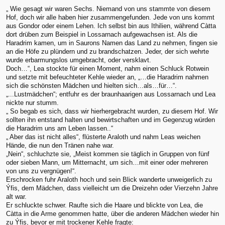
„ Wie gesagt wir waren Sechs. Niemand von uns stammte von diesem
Hof, doch wir alle haben hier zusammengefunden. Jede von uns kommt
aus Gondor oder einem Lehen. Ich selbst bin aus Ithilien, während Càtta
dort drüben zum Beispiel in Lossarnach aufgewachsen ist. Als die
Haradrim kamen, um in Saurons Namen das Land zu nehmen, fingen sie
an die Höfe zu plündern und zu brandschatzen. Jeder, der sich wehrte
wurde erbarmungslos umgebracht, oder versklavt.
Doch…“, Lea stockte für einen Moment, nahm einen Schluck Rotwein
und setzte mit befeuchteter Kehle wieder an, „…die Haradrim nahmen
sich die schönsten Mädchen und hielten sich…als…für…“.
„...Lustmädchen“; entfuhr es der braunhaarigen aus Lossarnach und Lea
nickte nur stumm.
„ So begab es sich, dass wir hierhergebracht wurden, zu diesem Hof. Wir
sollten ihn entstand halten und bewirtschaften und im Gegenzug würden
die Haradrim uns am Leben lassen..“
„ Aber das ist nicht alles“, flüsterte Araloth und nahm Leas weichen
Hände, die nun den Tränen nahe war.
„Nein“, schluchzte sie, „Meist kommen sie täglich in Gruppen von fünf
oder sieben Mann, um Mitternacht, um sich…mit einer oder mehreren
von uns zu vergnügen!“.
Erschrocken fuhr Araloth hoch und sein Blick wanderte unweigerlich zu
Ýfis, dem Mädchen, dass vielleicht um die Dreizehn oder Vierzehn Jahre
alt war.
Er schluckte schwer. Raufte sich die Haare und blickte von Lea, die
Càtta in die Arme genommen hatte, über die anderen Mädchen wieder hin
zu Ýfis, bevor er mit trockener Kehle fragte: