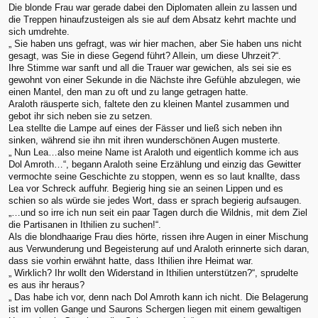
Die blonde Frau war gerade dabei den Diplomaten allein zu lassen und
die Treppen hinaufzusteigen als sie auf dem Absatz kehrt machte und
sich umdrehte.
„ Sie haben uns gefragt, was wir hier machen, aber Sie haben uns nicht
gesagt, was Sie in diese Gegend führt? Allein, um diese Uhrzeit?“.
Ihre Stimme war sanft und all die Trauer war gewichen, als sei sie es
gewohnt von einer Sekunde in die Nächste ihre Gefühle abzulegen, wie
einen Mantel, den man zu oft und zu lange getragen hatte.
Araloth räusperte sich, faltete den zu kleinen Mantel zusammen und
gebot ihr sich neben sie zu setzen.
Lea stellte die Lampe auf eines der Fässer und ließ sich neben ihn
sinken, während sie ihn mit ihren wunderschönen Augen musterte.
„ Nun Lea…also meine Name ist Araloth und eigentlich komme ich aus
Dol Amroth…“, begann Araloth seine Erzählung und einzig das Gewitter
vermochte seine Geschichte zu stoppen, wenn es so laut knallte, dass
Lea vor Schreck auffuhr. Begierig hing sie an seinen Lippen und es
schien so als würde sie jedes Wort, dass er sprach begierig aufsaugen.
„…und so irre ich nun seit ein paar Tagen durch die Wildnis, mit dem Ziel
die Partisanen in Ithilien zu suchen!“.
Als die blondhaarige Frau dies hörte, rissen ihre Augen in einer Mischung
aus Verwunderung und Begeisterung auf und Araloth erinnerte sich daran,
dass sie vorhin erwähnt hatte, dass Ithilien ihre Heimat war.
„ Wirklich? Ihr wollt den Widerstand in Ithilien unterstützen?“, sprudelte
es aus ihr heraus?
„ Das habe ich vor, denn nach Dol Amroth kann ich nicht. Die Belagerung
ist im vollen Gange und Saurons Schergen liegen mit einem gewaltigen