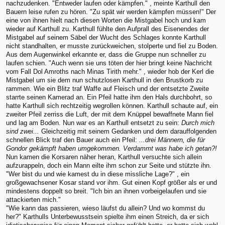
nachzudenken. "Entweder laufen oder kämpfen." , meinte Karthull den
Bauern leise rufen zu hören. "Zu spät wir werden kämpfen müssen!" Der
eine von ihnen hielt nach diesen Worten die Mistgabel hoch und kam
wieder auf Karthull zu. Karthull fühlte den Aufprall des Eisenendes der
Mistgabel auf seinem Säbel der Wucht des Schlages konnte Karthull
nicht standhalten, er musste zurückweichen, stolperte und fiel zu Boden.
Aus dem Augenwinkel erkannte er, dass die Gruppe nun schneller zu
laufen schien. "Auch wenn sie uns töten der hier bringt keine Nachricht
vom Fall Dol Amroths nach Minas Tirith mehr." , wieder hob der Kerl die
Mistgabel um sie dem nun schutzlosen Karthull in den Brustkorb zu
rammen. Wie ein Blitz traf Waffe auf Fleisch und der entsetzte Zweite
starrte seinen Kamerad an. Ein Pfeil hatte ihm den Hals durchbohrt, so
hatte Karthull sich rechtzeitig wegrollen können. Karthull schaute auf, ein
zweiter Pfeil zerriss die Luft, der mit dem Knüppel bewaffnete Mann fiel
und lag am Boden. Nun war es an Karthull entsetzt zu sein:
Durch mich
sind zwei...
Gleichzeitig mit seinem Gedanken und dem darauffolgenden
schnellen Blick traf den Bauer auch ein Pfeil:
...drei Männern, die für
Gondor gekämpft haben umgekommen. Verdammt was habe ich getan?!
Nun kamen die Korsaren näher heran, Karthull versuchte sich allein
aufzurappeln, doch ein Mann eilte ihm schon zur Seite und stützte ihn.
"Wer bist du und wie kamest du in diese missliche Lage?" , ein
großgewachsener Kosar stand vor ihm. Gut einen Kopf größer als er und
mindestens doppelt so breit. "Ich bin an ihnen vorbeigelaufen und sie
attackierten mich."
"Wie kann das passieren, wieso läufst du allein? Und wo kommst du
her?" Karthulls Unterbewusstsein spielte ihm einen Streich, da er sich