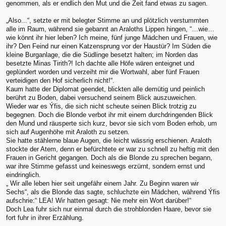
genommen, als er endlich den Mut und die Zeit fand etwas zu sagen.
„Also...“, setzte er mit belegter Stimme an und plötzlich verstummten
alle im Raum, während sie gebannt an Araloths Lippen hingen, “…wie…
wie könnt ihr hier leben? Ich meine, fünf junge Mädchen und Frauen, wie
ihr? Den Feind nur einen Katzensprung vor der Haustür? Im Süden die
kleine Burganlage, die die Südlinge besetzt halten; im Norden das
besetzte Minas Tirith?! Ich dachte alle Höfe wären enteignet und
geplündert worden und verzeiht mir die Wortwahl, aber fünf Frauen
verteidigen den Hof sicherlich nicht!“.
Kaum hatte der Diplomat geendet, blickten alle demütig und peinlich
berührt zu Boden, dabei versuchend seinem Blick auszuweichen.
Wieder war es Ýfis, die sich nicht scheute seinen Blick trotzig zu
begegnen. Doch die Blonde verbot ihr mit einem durchdringenden Blick
den Mund und räusperte sich kurz, bevor sie sich vom Boden erhob, um
sich auf Augenhöhe mit Araloth zu setzen.
Sie hatte stählerne blaue Augen, die leicht wässrig erschienen. Araloth
stockte der Atem, denn er befürchtete er war zu schnell zu heftig mit den
Frauen in Gericht gegangen. Doch als die Blonde zu sprechen begann,
war ihre Stimme gefasst und keineswegs erzürnt, sondern ernst und
eindringlich.
„ Wir alle leben hier seit ungefähr einem Jahr. Zu Beginn waren wir
Sechs“, als die Blonde das sagte, schluchzte ein Mädchen, während Ýfis
aufschrie:“ LEA! Wir hatten gesagt: Nie mehr ein Wort darüber!“
Doch Lea fuhr sich nur einmal durch die strohblonden Haare, bevor sie
fort fuhr in ihrer Erzählung.