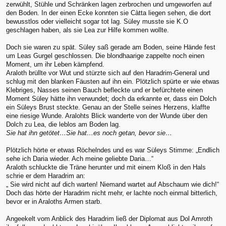
zerwühlt, Stühle und Schränken lagen zerbrochen und umgeworfen auf
den Boden. In der einen Ecke konnten sie Càtta liegen sehen, die dort
bewusstlos oder vielleicht sogar tot lag. Süley musste sie K.O
geschlagen haben, als sie Lea zur Hilfe kommen wollte.
Doch sie waren zu spät. Süley saß gerade am Boden, seine Hände fest
um Leas Gurgel geschlossen. Die blondhaarige zappelte noch einen
Moment, um ihr Leben kämpfend.
Araloth brüllte vor Wut und stürzte sich auf den Haradrim-General und
schlug mit den blanken Fäusten auf ihn ein. Plötzlich spürte er wie etwas
Klebriges, Nasses seinen Bauch befleckte und er befürchtete einen
Moment Süley hätte ihn verwundet; doch da erkannte er, dass ein Dolch
ein Süleys Brust steckte. Genau an der Stelle seines Herzens, klaffte
eine riesige Wunde. Aralohts Blick wanderte von der Wunde über den
Dolch zu Lea, die leblos am Boden lag.
Sie hat ihn getötet…Sie hat…es noch getan, bevor sie…
Plötzlich hörte er etwas Röchelndes und es war Süleys Stimme: „Endlich
sehe ich Daria wieder. Ach meine geliebte Daria…“
Araloth schluckte die Träne herunter und mit einem Kloß in den Hals
schrie er dem Haradrim an:
„ Sie wird nicht auf dich warten! Niemand wartet auf Abschaum wie dich!“
Doch das hörte der Haradrim nicht mehr, er lachte noch einmal bitterlich,
bevor er in Araloths Armen starb.
Angeekelt vom Anblick des Haradrim ließ der Diplomat aus Dol Amroth