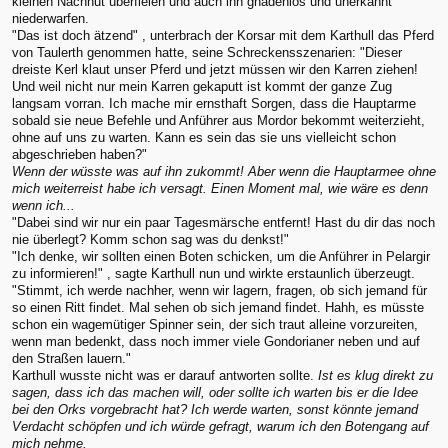
kleinen Nachhut überfielen und auch ihn gnadenlos und unerkannt
niederwarfen.
"Das ist doch ätzend" , unterbrach der Korsar mit dem Karthull das Pferd
von Taulerth genommen hatte, seine Schreckensszenarien: "Dieser
dreiste Kerl klaut unser Pferd und jetzt müssen wir den Karren ziehen!
Und weil nicht nur mein Karren gekaputt ist kommt der ganze Zug
langsam vorran. Ich mache mir ernsthaft Sorgen, dass die Hauptarme
sobald sie neue Befehle und Anführer aus Mordor bekommt weiterzieht,
ohne auf uns zu warten. Kann es sein das sie uns vielleicht schon
abgeschrieben haben?"
Wenn der wüsste was auf ihn zukommt! Aber wenn die Hauptarmee ohne
mich weiterreist habe ich versagt. Einen Moment mal, wie wäre es denn
wenn ich...
"Dabei sind wir nur ein paar Tagesmärsche entfernt! Hast du dir das noch
nie überlegt? Komm schon sag was du denkst!"
"Ich denke, wir sollten einen Boten schicken, um die Anführer in Pelargir
zu informieren!" , sagte Karthull nun und wirkte erstaunlich überzeugt.
"Stimmt, ich werde nachher, wenn wir lagern, fragen, ob sich jemand für
so einen Ritt findet. Mal sehen ob sich jemand findet. Hahh, es müsste
schon ein wagemütiger Spinner sein, der sich traut alleine vorzureiten,
wenn man bedenkt, dass noch immer viele Gondorianer neben und auf
den Straßen lauern."
Karthull wusste nicht was er darauf antworten sollte.
Ist es klug direkt zu
sagen, dass ich das machen will, oder sollte ich warten bis er die Idee
bei den Orks vorgebracht hat? Ich werde warten, sonst könnte jemand
Verdacht schöpfen und ich würde gefragt, warum ich den Botengang auf
mich nehme.