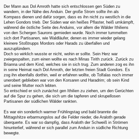
Der Mann aus Dol Amroth hatte sich entschlossen gen Süden zu
wandern, in der Nähe des Anduin. Der große Strom sollte ihn als
Kompass dienen und dafür sorgen, dass es ihn nicht zu westlich in die
Lehen Gondors trieb. Der Süden war ein heißes Pflaster, heiß umkämpft,
während die östliche Seite des Anduins, vor allem die Wälder Ithiliens
von den Schergen Saurons gemieden wurde. Noch immer tummelten
sich dort Partisanen, wie Waldläufer, denen es immer wieder gelang
kleinere Stoßtrupps Mordors oder Harads zu überfallen und
auszuplündern.
Doch so wirklich wusste er nicht, wohin er sollte. Sein Herz war
zwiegespalten, zum einen wollte es nach Minas Tirith zurück. Zurück zu
Brianna und dem Kind, welches sie in sich trug. Zum anderen zog es ihn
in seine Heimat nach Dol Amroth, der letzten freien Stadt Gondors. Es
zog ihn ebenfalls dorthin, weil er erfahren wollte, ob Tolfalas noch immer
unerobert geblieben war von den Korsaren und Haradrim; ob sein Kind
und seine Mutter noch lebten.
So entschied er sich zunächst gen Ithilien zu ziehen, um den Gerüchten
auf die Spur zu gehen, die sich um die tapferen und skrupellosen
Partisanen der südlichen Wälder rankten.
Es war ein sonderlich warmer Frühlingstag und bald brannte die
Mittagshitze erbarmungslos auf die Felder nieder, die Araloth gerade
überquerte. Es war so dampfig, dass Araloth der Schweiß in Strömen
hinunterlief, während er sich parallel zum Anduin in südliche Richtung
bewegte.