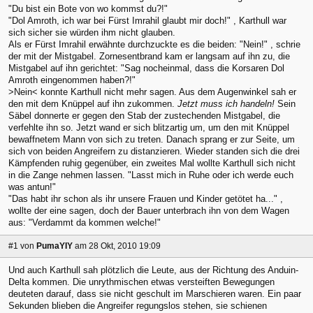
"Du bist ein Bote von wo kommst du?!"
"Dol Amroth, ich war bei Fürst Imrahil glaubt mir doch!" , Karthull war
sich sicher sie würden ihm nicht glauben.
Als er Fürst Imrahil erwähnte durchzuckte es die beiden: "Nein!" , schrie
der mit der Mistgabel. Zornesentbrand kam er langsam auf ihn zu, die
Mistgabel auf ihn gerichtet: "Sag nocheinmal, dass die Korsaren Dol
Amroth eingenommen haben?!"
>Nein< konnte Karthull nicht mehr sagen. Aus dem Augenwinkel sah er
den mit dem Knüppel auf ihn zukommen.
Jetzt muss ich handeln!
Sein
Säbel donnerte er gegen den Stab der zustechenden Mistgabel, die
verfehlte ihn so. Jetzt wand er sich blitzartig um, um den mit Knüppel
bewaffnetem Mann von sich zu treten. Danach sprang er zur Seite, um
sich von beiden Angreifern zu distanzieren. Wieder standen sich die drei
Kämpfenden ruhig gegenüber, ein zweites Mal wollte Karthull sich nicht
in die Zange nehmen lassen. "Lasst mich in Ruhe oder ich werde euch
was antun!"
"Das habt ihr schon als ihr unsere Frauen und Kinder getötet ha..." ,
wollte der eine sagen, doch der Bauer unterbrach ihn von dem Wagen
aus: "Verdammt da kommen welche!"
#1
von
PumaYIY
am 28 Okt, 2010 19:09
Und auch Karthull sah plötzlich die Leute, aus der Richtung des Anduin-
Delta kommen. Die unrythmischen etwas versteiften Bewegungen
deuteten darauf, dass sie nicht geschult im Marschieren waren. Ein paar
Sekunden blieben die Angreifer regungslos stehen, sie schienen