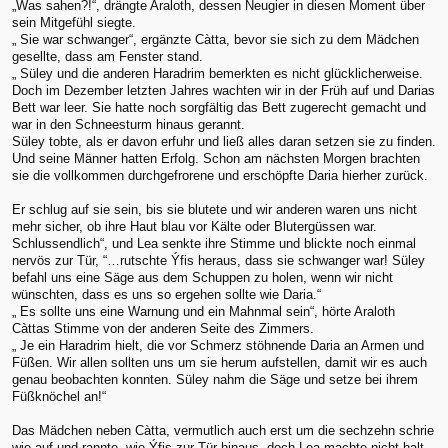
„Was sahen?!“, drängte Araloth, dessen Neugier in diesen Moment über
sein Mitgefühl siegte.
„ Sie war schwanger“, ergänzte Càtta, bevor sie sich zu dem Mädchen
gesellte, dass am Fenster stand.
„ Süley und die anderen Haradrim bemerkten es nicht glücklicherweise.
Doch im Dezember letzten Jahres wachten wir in der Früh auf und Darias
Bett war leer. Sie hatte noch sorgfältig das Bett zugerecht gemacht und
war in den Schneesturm hinaus gerannt.
Süley tobte, als er davon erfuhr und ließ alles daran setzen sie zu finden.
Und seine Männer hatten Erfolg. Schon am nächsten Morgen brachten
sie die vollkommen durchgefrorene und erschöpfte Daria hierher zurück.
Er schlug auf sie sein, bis sie blutete und wir anderen waren uns nicht
mehr sicher, ob ihre Haut blau vor Kälte oder Blutergüssen war.
Schlussendlich“, und Lea senkte ihre Stimme und blickte noch einmal
nervös zur Tür, “…rutschte Ýfis heraus, dass sie schwanger war! Süley
befahl uns eine Säge aus dem Schuppen zu holen, wenn wir nicht
wünschten, dass es uns so ergehen sollte wie Daria.“
„ Es sollte uns eine Warnung und ein Mahnmal sein“, hörte Araloth
Càttas Stimme von der anderen Seite des Zimmers.
„ Je ein Haradrim hielt, die vor Schmerz stöhnende Daria an Armen und
Füßen. Wir allen sollten uns um sie herum aufstellen, damit wir es auch
genau beobachten konnten. Süley nahm die Säge und setze bei ihrem
Füßknöchel an!“
Das Mädchen neben Càtta, vermutlich auch erst um die sechzehn schrie
wie auf und rannte, wie Ýfis zur Tür hinaus, doch Lea machte nicht halt.