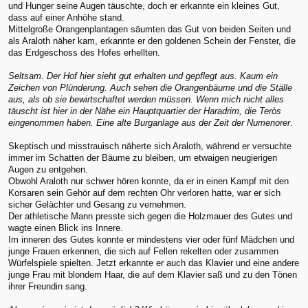
und Hunger seine Augen täuschte, doch er erkannte ein kleines Gut,
dass auf einer Anhöhe stand.
Mittelgroße Orangenplantagen säumten das Gut von beiden Seiten und
als Araloth näher kam, erkannte er den goldenen Schein der Fenster, die
das Erdgeschoss des Hofes erhellten.
Seltsam. Der Hof hier sieht gut erhalten und gepflegt aus. Kaum ein
Zeichen von Plünderung. Auch sehen die Orangenbäume und die Ställe
aus, als ob sie bewirtschaftet werden müssen. Wenn mich nicht alles
täuscht ist hier in der Nähe ein Hauptquartier der Haradrim, die Teròs
eingenommen haben. Eine alte Burganlage aus der Zeit der Numenorer
.
Skeptisch und misstrauisch näherte sich Araloth, während er versuchte
immer im Schatten der Bäume zu bleiben, um etwaigen neugierigen
Augen zu entgehen.
Obwohl Araloth nur schwer hören konnte, da er in einen Kampf mit den
Korsaren sein Gehör auf dem rechten Ohr verloren hatte, war er sich
sicher Gelächter und Gesang zu vernehmen.
Der athletische Mann presste sich gegen die Holzmauer des Gutes und
wagte einen Blick ins Innere.
Im inneren des Gutes konnte er mindestens vier oder fünf Mädchen und
junge Frauen erkennen, die sich auf Fellen rekelten oder zusammen
Würfelspiele spielten. Jetzt erkannte er auch das Klavier und eine andere
junge Frau mit blondem Haar, die auf dem Klavier saß und zu den Tönen
ihrer Freundin sang.