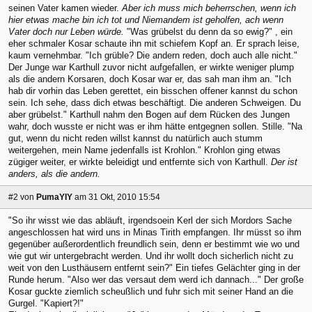
seinen Vater kamen wieder.
Aber ich muss mich beherrschen, wenn ich
hier etwas mache bin ich tot und Niemandem ist geholfen, ach wenn
Vater doch nur Leben würde.
"Was grübelst du denn da so ewig?" , ein
eher schmaler Kosar schaute ihn mit schiefem Kopf an. Er sprach leise,
kaum vernehmbar. "Ich grüble? Die andern reden, doch auch alle nicht."
Der Junge war Karthull zuvor nicht aufgefallen, er wirkte weniger plump
als die andern Korsaren, doch Kosar war er, das sah man ihm an. "Ich
hab dir vorhin das Leben gerettet, ein bisschen offener kannst du schon
sein. Ich sehe, dass dich etwas beschäftigt. Die anderen Schweigen. Du
aber grübelst." Karthull nahm den Bogen auf dem Rücken des Jungen
wahr, doch wusste er nicht was er ihm hätte entgegnen sollen. Stille. "Na
gut, wenn du nicht reden willst kannst du natürlich auch stumm
weitergehen, mein Name jedenfalls ist Krohlon." Krohlon ging etwas
zügiger weiter, er wirkte beleidigt und entfernte sich von Karthull.
Der ist
anders, als die andern.
#2
von
PumaYIY
am 31 Okt, 2010 15:54
"So ihr wisst wie das abläuft, irgendsoein Kerl der sich Mordors Sache
angeschlossen hat wird uns in Minas Tirith empfangen. Ihr müsst so ihm
gegenüber außerordentlich freundlich sein, denn er bestimmt wie wo und
wie gut wir untergebracht werden. Und ihr wollt doch sicherlich nicht zu
weit von den Lusthäusern entfernt sein?" Ein tiefes Gelächter ging in der
Runde herum. "Also wer das versaut dem werd ich dannach..." Der große
Kosar guckte ziemlich scheußlich und fuhr sich mit seiner Hand an die
Gurgel. "Kapiert?!"