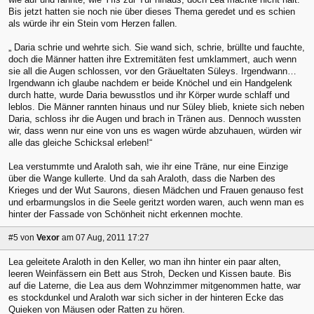
Bis jetzt hatten sie noch nie über dieses Thema geredet und es schien
als würde ihr ein Stein vom Herzen fallen.
„ Daria schrie und wehrte sich. Sie wand sich, schrie, brüllte und fauchte,
doch die Männer hatten ihre Extremitäten fest umklammert, auch wenn
sie all die Augen schlossen, vor den Gräueltaten Süleys. Irgendwann…
Irgendwann ich glaube nachdem er beide Knöchel und ein Handgelenk
durch hatte, wurde Daria bewusstlos und ihr Körper wurde schlaff und
leblos. Die Männer rannten hinaus und nur Süley blieb, kniete sich neben
Daria, schloss ihr die Augen und brach in Tränen aus. Dennoch wussten
wir, dass wenn nur eine von uns es wagen würde abzuhauen, würden wir
alle das gleiche Schicksal erleben!“
Lea verstummte und Araloth sah, wie ihr eine Träne, nur eine Einzige
über die Wange kullerte. Und da sah Araloth, dass die Narben des
Krieges und der Wut Saurons, diesen Mädchen und Frauen genauso fest
und erbarmungslos in die Seele geritzt worden waren, auch wenn man es
hinter der Fassade von Schönheit nicht erkennen mochte.
#5
von
Vexor
am 07 Aug, 2011 17:27
Lea geleitete Araloth in den Keller, wo man ihn hinter ein paar alten,
leeren Weinfässern ein Bett aus Stroh, Decken und Kissen baute. Bis
auf die Laterne, die Lea aus dem Wohnzimmer mitgenommen hatte, war
es stockdunkel und Araloth war sich sicher in der hinteren Ecke das
Quieken von Mäusen oder Ratten zu hören.