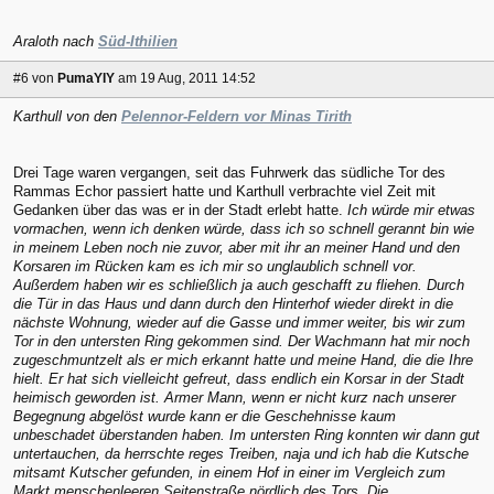
Araloth nach
Süd-Ithilien
#6
von
PumaYIY
am 19 Aug, 2011 14:52
Karthull von den
Pelennor-Feldern vor Minas Tirith
Drei Tage waren vergangen, seit das Fuhrwerk das südliche Tor des
Rammas Echor passiert hatte und Karthull verbrachte viel Zeit mit
Gedanken über das was er in der Stadt erlebt hatte.
Ich würde mir etwas
vormachen, wenn ich denken würde, dass ich so schnell gerannt bin wie
in meinem Leben noch nie zuvor, aber mit ihr an meiner Hand und den
Korsaren im Rücken kam es ich mir so unglaublich schnell vor.
Außerdem haben wir es schließlich ja auch geschafft zu fliehen. Durch
die Tür in das Haus und dann durch den Hinterhof wieder direkt in die
nächste Wohnung, wieder auf die Gasse und immer weiter, bis wir zum
Tor in den untersten Ring gekommen sind. Der Wachmann hat mir noch
zugeschmuntzelt als er mich erkannt hatte und meine Hand, die die Ihre
hielt. Er hat sich vielleicht gefreut, dass endlich ein Korsar in der Stadt
heimisch geworden ist. Armer Mann, wenn er nicht kurz nach unserer
Begegnung abgelöst wurde kann er die Geschehnisse kaum
unbeschadet überstanden haben. Im untersten Ring konnten wir dann gut
untertauchen, da herrschte reges Treiben, naja und ich hab die Kutsche
mitsamt Kutscher gefunden, in einem Hof in einer im Vergleich zum
Markt menschenleeren Seitenstraße nördlich des Tors. Die