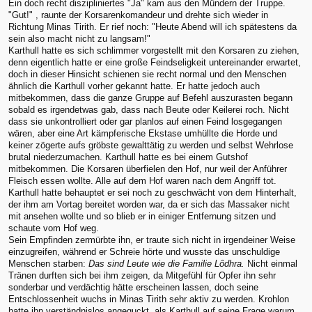
Ein doch recht diszipliniertes "Ja" kam aus den Mündern der Truppe.
"Gut!" , raunte der Korsarenkomandeur und drehte sich wieder in
Richtung Minas Tirith. Er rief noch: "Heute Abend will ich spätestens da
sein also macht nicht zu langsam!"
Karthull hatte es sich schlimmer vorgestellt mit den Korsaren zu ziehen,
denn eigentlich hatte er eine große Feindseligkeit untereinander erwartet,
doch in dieser Hinsicht schienen sie recht normal und den Menschen
ähnlich die Karthull vorher gekannt hatte. Er hatte jedoch auch
mitbekommen, dass die ganze Gruppe auf Befehl auszurasten begann
sobald es irgendetwas gab, dass nach Beute oder Keilerei roch. Nicht
dass sie unkontrolliert oder gar planlos auf einen Feind losgegangen
wären, aber eine Art kämpferische Ekstase umhüllte die Horde und
keiner zögerte aufs gröbste gewalttätig zu werden und selbst Wehrlose
brutal niederzumachen. Karthull hatte es bei einem Gutshof
mitbekommen. Die Korsaren überfielen den Hof, nur weil der Anführer
Fleisch essen wollte. Alle auf dem Hof waren nach dem Angriff tot.
Karthull hatte behauptet er sei noch zu geschwächt von dem Hinterhalt,
der ihm am Vortag bereitet worden war, da er sich das Massaker nicht
mit ansehen wollte und so blieb er in einiger Entfernung sitzen und
schaute vom Hof weg.
Sein Empfinden zermürbte ihn, er traute sich nicht in irgendeiner Weise
einzugreifen, während er Schreie hörte und wusste das unschuldige
Menschen starben:
Das sind Leute wie die Familie Lôdhra.
Nicht einmal
Tränen durften sich bei ihm zeigen, da Mitgefühl für Opfer ihn sehr
sonderbar und verdächtig hätte erscheinen lassen, doch seine
Entschlossenheit wuchs in Minas Tirith sehr aktiv zu werden. Krohlon
hatte ihn verständnislos angeguckt, als Karthull auf seine Frage warum