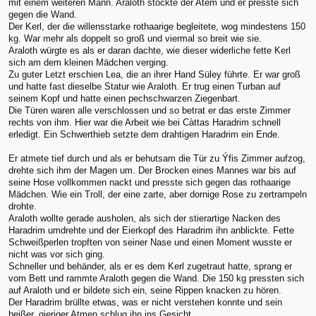
mit einem weiteren Mann. Araloth stockte der Atem und er presste sich
gegen die Wand.
Der Kerl, der die willensstarke rothaarige begleitete, wog mindestens 150
kg. War mehr als doppelt so groß und viermal so breit wie sie.
Araloth würgte es als er daran dachte, wie dieser widerliche fette Kerl
sich am dem kleinen Mädchen verging.
Zu guter Letzt erschien Lea, die an ihrer Hand Süley führte. Er war groß
und hatte fast dieselbe Statur wie Araloth. Er trug einen Turban auf
seinem Kopf und hatte einen pechschwarzen Ziegenbart.
Die Türen waren alle verschlossen und so betrat er das erste Zimmer
rechts von ihm. Hier war die Arbeit wie bei Càttas Haradrim schnell
erledigt. Ein Schwerthieb setzte dem drahtigen Haradrim ein Ende.
Er atmete tief durch und als er behutsam die Tür zu Ýfis Zimmer aufzog,
drehte sich ihm der Magen um. Der Brocken eines Mannes war bis auf
seine Hose vollkommen nackt und presste sich gegen das rothaarige
Mädchen. Wie ein Troll, der eine zarte, aber dornige Rose zu zertrampeln
drohte.
Araloth wollte gerade ausholen, als sich der stierartige Nacken des
Haradrim umdrehte und der Eierkopf des Haradrim ihn anblickte. Fette
Schweißperlen tropften von seiner Nase und einen Moment wusste er
nicht was vor sich ging.
Schneller und behänder, als er es dem Kerl zugetraut hatte, sprang er
vom Bett und rammte Araloth gegen die Wand. Die 150 kg pressten sich
auf Araloth und er bildete sich ein, seine Rippen knacken zu hören.
Der Haradrim brüllte etwas, was er nicht verstehen konnte und sein
heißer, gieriger Atmen schlug ihn ins Gesicht.