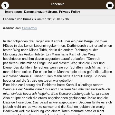
Lebennin
Impressum
|
Datenschutzerklärung / Privacy Policy
Lebennin
von
PumaYIY
am 27 Okt, 2010 17:36
Karthull aus
Lamedon
In den folgenden drei Tagen war Karthull über ein paar Berge und zwei
Flüsse in das Lehen Lebennin gekommen. Dorthindurch stoß er auf einen
festen Weg nach Minas Tirith, der in die andere Richtung zu der
Mündung des Anduin führte. Ein Mann hatte Karthull den Weg
beschrieben und ihm davon abgeraten darauf zu laufen: "Denn oft
passieren unheimliche Dinge und auf diesem Weg sind die Orks und
Diener des dunklen Herrschers wenn sie von Schiffen nach Minas Tirith
marschieren sollen. Für einen freien Mann wie sie ist es gefährlich alleine
auf dieser Straße zu reisen." Den Mann hatte Karthull einige Stunden
bevor er auf die Straße gestoßen war getroffen.
Eine Idee zur Lösung des Problems hatte Karthull allerdings schon:
Wenn auf der Straße viele Orks und Kosraren herumlaufen verkleide ich
mich einfach bevor ich hingehe. Eine Korsarenrüstung hab ich ja schon.
Also stülpte er sich die etwas angerissenen geplünderte Jacke und die
kratzige Hose über.
Das passt ja wie angegossen.
Bequem fühlte es sich
jedoch nicht an, es war zu schwer und die Sachen juckten ein wenig.
Bedenken weil die Kleidung von einem Toten stammte hatte er nicht