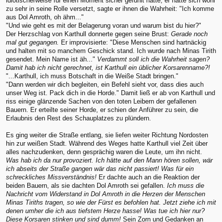
idiotischerweise für einen Moment sicher gefühlt hatte, er hatte sich wohl
zu sehr in seine Rolle versetzt, sagte er ihnen die Wahrheit: "Ich komme
aus Dol Amroth, oh ähm..."
"Und wie geht es mit der Belagerung voran und warum bist du hier?"
Der Herzschlag von Karthull donnerte gegen seine Brust:
Gerade noch
mal gut gegangen.
Er improvisierte: "Diese Menschen sind hartnäckig
und halten mit so manchem Geschick stand. Ich wurde nach Minas Tirith
gesendet. Mein Name ist äh..."
Verdammt soll ich die Wahrheit sagen?
Damit hab ich nicht gerechnet, ist Karthull ein üblicher Korsarenname?!
"...Karthull, ich muss Botschaft in die Weiße Stadt bringen."
"Dann werden wir dich begleiten, ein Befehl sieht vor, dass dies auch
unser Weg ist. Pack dich in die Horde." Damit ließ er ab von Karthull und
riss einige glänzende Sachen von den toten Leibern der gefallenen
Bauern. Er erteilte seiner Horde, er schien der Anführer zu sein, die
Erlaubnis den Rest des Schauplatzes zu plündern.
Es ging weiter die Straße entlang, sie liefen weiter Richtung Nordosten
hin zur weißen Stadt. Während des Weges hatte Karthull viel Zeit über
alles nachzudenken, denn gesprächig waren die Leute, um ihn nicht.
Was hab ich da nur provoziert. Ich hätte auf den Mann hören sollen, wär
ich abseits der Straße gangen wär das nicht passiert! Was für ein
schreckliches Missverständnis!
Er dachte auch an die Reaktion der
beiden Bauern, als sie dachten Dol Amroth sei gefallen.
Ich muss die
Nachricht vom Widerstand in Dol Amroth in die Herzen der Menschen
Minas Tiriths tragen, so wie der Fürst es befohlen hat. Jetzt ziehe ich mit
denen umher die ich aus tiefstem Herze hasse! Was tue ich hier nur?
Diese Korsaren stinken und sind dumm!
Sein Zorn und Gedanken an