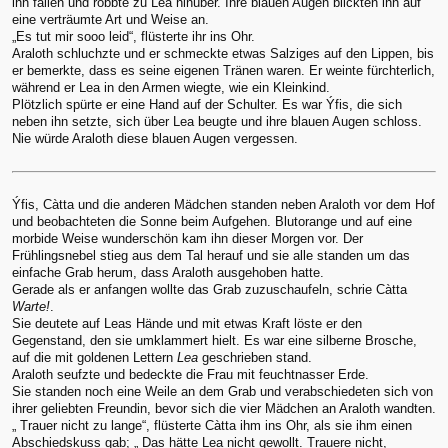
ihn fallen und robbte zu Lea hinüber. Ihre blauen Augen blickten ihn auf
eine verträumte Art und Weise an.
„Es tut mir sooo leid“, flüsterte ihr ins Ohr.
Araloth schluchzte und er schmeckte etwas Salziges auf den Lippen, bis
er bemerkte, dass es seine eigenen Tränen waren. Er weinte fürchterlich,
während er Lea in den Armen wiegte, wie ein Kleinkind.
Plötzlich spürte er eine Hand auf der Schulter. Es war Ýfis, die sich
neben ihn setzte, sich über Lea beugte und ihre blauen Augen schloss.
Nie würde Araloth diese blauen Augen vergessen.
Ýfis, Càtta und die anderen Mädchen standen neben Araloth vor dem Hof
und beobachteten die Sonne beim Aufgehen. Blutorange und auf eine
morbide Weise wunderschön kam ihn dieser Morgen vor. Der
Frühlingsnebel stieg aus dem Tal herauf und sie alle standen um das
einfache Grab herum, dass Araloth ausgehoben hatte.
Gerade als er anfangen wollte das Grab zuzuschaufeln, schrie Càtta
Warte!
.
Sie deutete auf Leas Hände und mit etwas Kraft löste er den
Gegenstand, den sie umklammert hielt. Es war eine silberne Brosche,
auf die mit goldenen Lettern
Lea
geschrieben stand.
Araloth seufzte und bedeckte die Frau mit feuchtnasser Erde.
Sie standen noch eine Weile an dem Grab und verabschiedeten sich von
ihrer geliebten Freundin, bevor sich die vier Mädchen an Araloth wandten.
„ Trauer nicht zu lange“, flüsterte Càtta ihm ins Ohr, als sie ihm einen
Abschiedskuss gab; „ Das hätte Lea nicht gewollt. Trauere nicht,