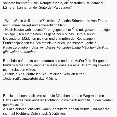
sondern kämpfe für sie. Kämpfe für sie, die gestorben ist, damit du
kämpfen kannst an der Seite der Partisanen!“
„ Wo…Wohin wollt ihr nun?“, ertönte Araloths Stimme, die von Trauer
noch immer belegt und schwächlich klang.
„ Nach Hause wohin sonst?“, entgegnete ihm Ýfis mit gewohnt trotziger
Tonlage. „ Ich für meinen Teil gehe noch Minas Tirith zurück!“
Die anderen Mädchen nickten und stimmten der Rothaarigen
Fünfzehnjährigen zu. Araloth nickte auch und musste Lächeln.
Kaum zu glauben, dass mir dieses Fünfzehnjährige Mädchen die Kraft
gibt weiter zu machen.
Er schritt auf sie zu und umarmte alle anderen. Außer Ýfis. Ihr gab er
brüderlich die Hand, denn er wusste, dass sie eine Umarmung sowieso
nicht zulassen würde.
„ Fräulein Ýfis, dürfte ich Sie um einen Gefallen bitten?“
„Jederzeit!“, antwortete das Mädchen.
Er blickte ihnen nach, wie sich die Mädchen auf den Weg machten.
Càtta und die zwei anderen Richtung Lossarnach und Ýfis in den Norden
gen Minas Tirith.
Als alle außer Sichtweite waren, schulterte er sein Bündel und machte
sich auf Richtung Osten nach Südithilien.