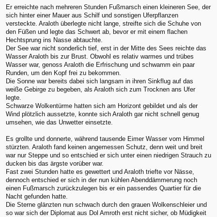
Er erreichte nach mehreren Stunden Fußmarsch einen kleineren See, der
sich hinter einer Mauer aus Schilf und sonstigen Uferpflanzen
versteckte. Araloth überlegte nicht lange, streifte sich die Schuhe von
den Füßen und legte das Schwert ab, bevor er mit einem flachen
Hechtsprung ins Nasse abtauchte.
Der See war nicht sonderlich tief, erst in der Mitte des Sees reichte das
Wasser Araloth bis zur Brust. Obwohl es relativ warmes und trübes
Wasser war, genoss Araloth die Erfrischung und schwamm ein paar
Runden, um den Kopf frei zu bekommen.
Die Sonne war bereits dabei sich langsam in ihren Sinkflug auf das
weiße Gebirge zu begeben, als Araloth sich zum Trocknen ans Ufer
legte.
Schwarze Wolkentürme hatten sich am Horizont gebildet und als der
Wind plötzlich aussetzte, konnte sich Araloth gar nicht schnell genug
umsehen, wie das Unwetter einsetzte.
Es grollte und donnerte, während tausende Eimer Wasser vom Himmel
stürzten. Araloth fand keinen angemessen Schutz, denn weit und breit
war nur Steppe und so entschied er sich unter einen niedrigen Strauch zu
ducken bis das ärgste vorüber war.
Fast zwei Stunden hatte es gewettert und Araloth triefte vor Nässe,
dennoch entschied er sich in der nun kühlen Abenddämmerung noch
einen Fußmarsch zurückzulegen bis er ein passendes Quartier für die
Nacht gefunden hatte.
Die Sterne glänzten nun schwach durch den grauen Wolkenschleier und
so war sich der Diplomat aus Dol Amroth erst nicht sicher, ob Müdigkeit