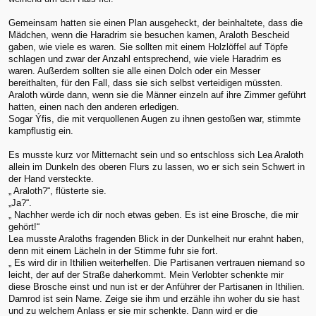
Gemeinsam hatten sie einen Plan ausgeheckt, der beinhaltete, dass die
Mädchen, wenn die Haradrim sie besuchen kamen, Araloth Bescheid
gaben, wie viele es waren. Sie sollten mit einem Holzlöffel auf Töpfe
schlagen und zwar der Anzahl entsprechend, wie viele Haradrim es
waren. Außerdem sollten sie alle einen Dolch oder ein Messer
bereithalten, für den Fall, dass sie sich selbst verteidigen müssten.
Araloth würde dann, wenn sie die Männer einzeln auf ihre Zimmer geführt
hatten, einen nach den anderen erledigen.
Sogar Ýfis, die mit verquollenen Augen zu ihnen gestoßen war, stimmte
kampflustig ein.
Es musste kurz vor Mitternacht sein und so entschloss sich Lea Araloth
allein im Dunkeln des oberen Flurs zu lassen, wo er sich sein Schwert in
der Hand versteckte.
„ Araloth?“, flüsterte sie.
„Ja?“.
„ Nachher werde ich dir noch etwas geben. Es ist eine Brosche, die mir
gehört!“
Lea musste Araloths fragenden Blick in der Dunkelheit nur erahnt haben,
denn mit einem Lächeln in der Stimme fuhr sie fort.
„ Es wird dir in Ithilien weiterhelfen. Die Partisanen vertrauen niemand so
leicht, der auf der Straße daherkommt. Mein Verlobter schenkte mir
diese Brosche einst und nun ist er der Anführer der Partisanen in Ithilien.
Damrod ist sein Name. Zeige sie ihm und erzähle ihn woher du sie hast
und zu welchem Anlass er sie mir schenkte. Dann wird er die