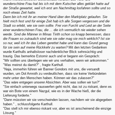
wunderschöne Frau hat bis ich mit dem Kutscher alles geklärt hatte auf
der Straße gewartet, weil ich erst am Nachmittag losfahren sollte und so
noch etwas Zeit hatte.
Dann bin ich mit ihr an meiner Hand über den Marktplatz gelaufen. Sie
hielt mich fest und für einige Zeit hab ich alle Sorgen vergessen und die
Stadt so erlebt, wie sie sein sollte. Frei von Furcht und Leid an der Seite
einer wunderschönen Frau, die ... die ich vermutlich nie wieder sehen
werde. Sind die Männer in Minas Tirith schon so knapp bemessen, dass
die Frauen so zutraulich sind wie sie oder mag sie mich wirklich? Ist sie
so nur, weil ich ihr das Leben gerettet habe und kann das Grund genug
für sie sein auf meine Rückkehr zu warten?
Mit den letzten Gedanken
wurde Karthulls anhaltsloser nachdenklicher Blick sehnsüchtig und
traurig. Das bemerkte Estomir auch und er begann ein Gespräch:
"Wir sollten uns überlegen wie wir uns verhalten, wenn wir ankommen."
"Was meinst du damit?" , fragte Karthull.
"Naja, immerhin führen wir Banner Gondors mit uns, die versandt
wurden, um Dol Amroth zu verdeutlichen, dass sie keine Verbündeten
mehr unter den Menschen haben. Können wir das zulassen?"
"Das wäre entgegen unserer Absichten. Aber was sollen wir tun?"
"Sie einfach unterwegs rauswerfen geht nicht, das ist zu riskant, denn es
war ein Bote von einem Nazgul, wie es in der Wache hieß, der die
Lieferung forderte."
"Dann müssten wir sie verschwinden lassen, nachdem wir sie abgegeben
haben." , schlussfolgerte Karthull.
"Das stell ich mir ebenso riskant vor, aber es ist anscheinend die einzige
Lösung."