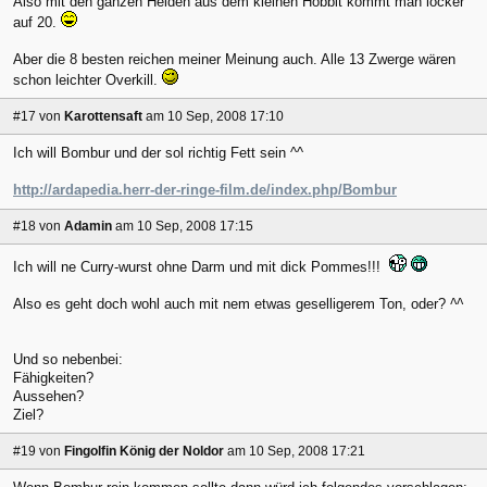
Also mit den ganzen Helden aus dem kleinen Hobbit kommt man locker
auf 20.
Aber die 8 besten reichen meiner Meinung auch. Alle 13 Zwerge wären
schon leichter Overkill.
#17
von
Karottensaft
am 10 Sep, 2008 17:10
Ich will Bombur und der sol richtig Fett sein ^^
http://ardapedia.herr-der-ringe-film.de/index.php/Bombur
#18
von
Adamin
am 10 Sep, 2008 17:15
Ich will ne Curry-wurst ohne Darm und mit dick Pommes!!!
Also es geht doch wohl auch mit nem etwas geselligerem Ton, oder?
^^
Und so nebenbei:
Fähigkeiten?
Aussehen?
Ziel?
#19
von
Fingolfin König der Noldor
am 10 Sep, 2008 17:21