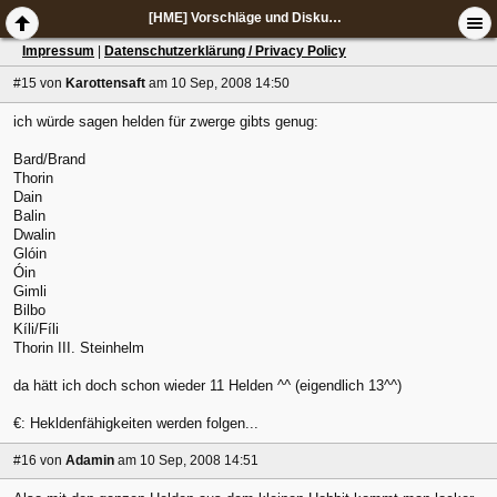
[HME] Vorschläge und Diskussion zur Change List
Impressum
|
Datenschutzerklärung / Privacy Policy
#15
von
Karottensaft
am 10 Sep, 2008 14:50
ich würde sagen helden für zwerge gibts genug:
Bard/Brand
Thorin
Dain
Balin
Dwalin
Glóin
Óin
Gimli
Bilbo
Kíli/Fíli
Thorin III. Steinhelm
da hätt ich doch schon wieder 11 Helden ^^ (eigendlich 13^^)
€: Hekldenfähigkeiten werden folgen...
#16
von
Adamin
am 10 Sep, 2008 14:51