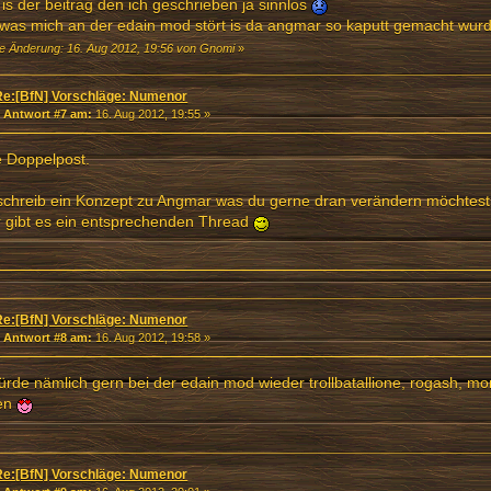
is der beitrag den ich geschrieben ja sinnlos
was mich an der edain mod stört is da angmar so kaputt gemacht wur
te Änderung: 16. Aug 2012, 19:56 von Gnomi
»
Re:[BfN] Vorschläge: Numenor
«
Antwort #7 am:
16. Aug 2012, 19:55 »
e Doppelpost.
schreib ein Konzept zu Angmar was du gerne dran verändern möchtest
 gibt es ein entsprechenden Thread
Re:[BfN] Vorschläge: Numenor
«
Antwort #8 am:
16. Aug 2012, 19:58 »
ürde nämlich gern bei der edain mod wieder trollbatallione, rogash, mor
len
Re:[BfN] Vorschläge: Numenor