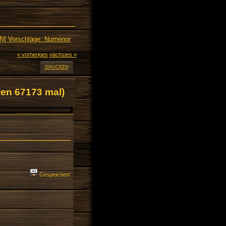
fN] Vorschläge: Numenor
« vorheriges
nächstes »
DRUCKEN
en 67173 mal)
Gespeichert