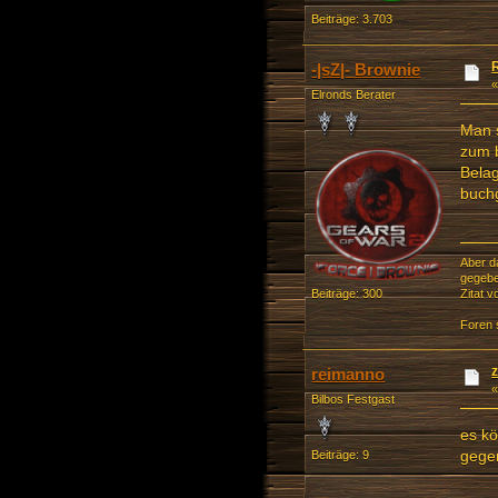
Beiträge: 3.703
-|sZ|- Brownie
Elronds Berater
Man s
zum b
Bela
buch
Aber d
gegeb
Beiträge: 300
Zitat 
Foren 
z
reimanno
Bilbos Festgast
es kö
gege
Beiträge: 9