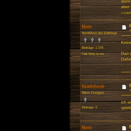
dann 
aber 
«
Letz
Noni
Wortführer des Entthings
Kein
Beiträge: 1.378
Dan 
Talk Dirty to me
Dafür
headshock
Bilbos Festgast
ich w
spie
Beiträge: 9
Noni