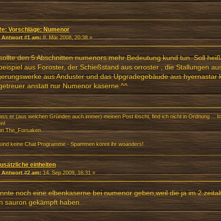
Re: Vorschläge: Numenor
«
Antwort #1 am:
8. Mär 2008, 20:38 »
ollte den 5 Abschnitten numenors mehr Bedeutung kund tun. Soll heiß
eispiel aus Foroster, der Schießstand aus orroster , die Stallungen aus
gerungswerke aus Anduster und das Upgradegebäude aus hyernastar
getreuer anstatt nur Numenor kaserne.^^
ass er (aus welchen Gründen auch immer) meinen Post löscht, find ich nicht in Ordnung ... I
en!
von The_Forsaken
sind keine Chat Programme - Spammen könnt ihr woanders!
usätzliche einheiten
«
Antwort #2 am:
14. Sep 2009, 16:31 »
nnte noch eine elbenkaserne bei numenor geben,weil die ja im 2.zeitalt
n sauron gekämpft haben