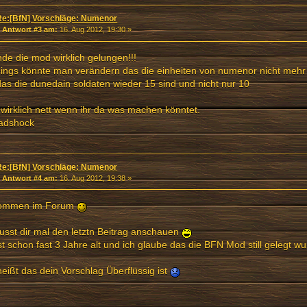
Re:[BfN] Vorschläge: Numenor
«
Antwort #3 am:
16. Aug 2012, 19:30 »
inde die mod wirklich gelungen!!!
dings könnte man verändern das die einheiten von numenor nicht mehr 
as die dunedain soldaten wieder 15 sind und nicht nur 10
wirklich nett wenn ihr da was machen könntet.
eadshock
Re:[BfN] Vorschläge: Numenor
«
Antwort #4 am:
16. Aug 2012, 19:38 »
kommen im Forum
sst dir mal den letztn Beitrag anschauen
st schon fast 3 Jahre alt und ich glaube das die BFN Mod still gelegt wu
eißt das dein Vorschlag Überflüssig ist