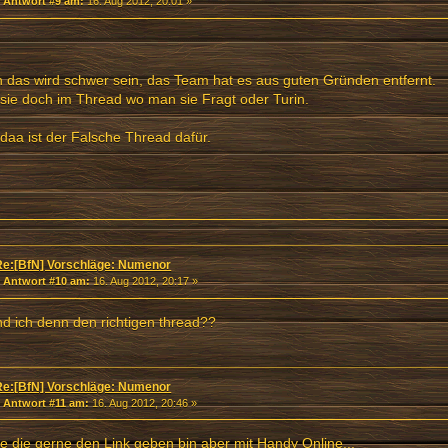
«
Antwort #9 am:
16. Aug 2012, 20:01 »
 das wird schwer sein, das Team hat es aus guten Gründen entfernt.
sie doch im Thread wo man sie Fragt oder Turin.
daa ist der Falsche Thread dafür.
Re:[BfN] Vorschläge: Numenor
«
Antwort #10 am:
16. Aug 2012, 20:17 »
nd ich denn den richtigen thread??
Re:[BfN] Vorschläge: Numenor
«
Antwort #11 am:
16. Aug 2012, 20:46 »
 die gerne den Link geben bin aber mit Handy Online...