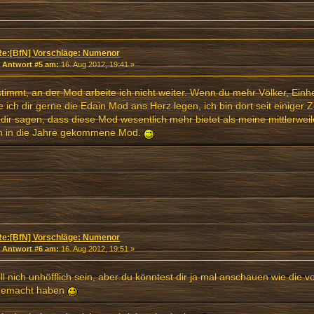
Re:[BfN] Vorschläge: Numenor
«
Antwort #5 am:
16. Aug 2012, 19:41 »
timmt, an der Mod arbeite ich nicht weiter. Wenn du mehr Völker, Einhei
 ich dir gerne die Edain Mod ans Herz legen, ich bin dort seit einiger 
dir sagen, dass diese Mod wesentlich mehr bietet als meine mittlerwe
n in die Jahre gekommene Mod.
Re:[BfN] Vorschläge: Numenor
«
Antwort #6 am:
16. Aug 2012, 19:51 »
ill nich unhöfflich sein, aber du könntest dir ja mal anschauen wie die 
gemacht haben