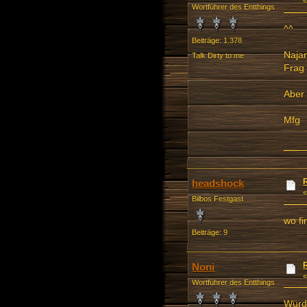
Wortführer des Entthings
^^
Beiträge: 1.378
Najan
Talk Dirty to me
Frag 
Aber 
Mfg
headshock
Bilbos Festgast
wo fi
Beiträge: 9
Noni
Wortführer des Entthings
Würde