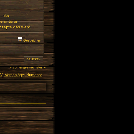
Links.
ie unteren
onzepte das ward
Gespeichert
DRUCKEN
« vorheriges
nächstes »
fN] Vorschläge: Numenor