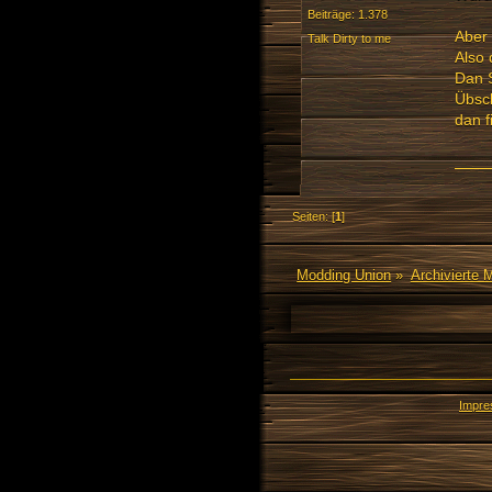
Beiträge: 1.378
Aber 
Talk Dirty to me
Also 
Dan S
Übsch
dan 
Seiten: [
1
]
Modding Union
»
Archivierte 
Impr