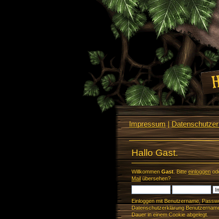
Impressum
|
Datenschutzerk
Hallo Gast.
Willkommen
Gast
. Bitte
einloggen
od
Mail
übersehen?
Einloggen mit Benutzername, Passwo
Datenschutzerklärung Benutzername 
Dauer in einem Cookie abgelegt.