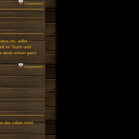
Gespeichert
ten etc. willst
Zeit im Team und
ile doch schon ganz
Gespeichert
von der edain mod