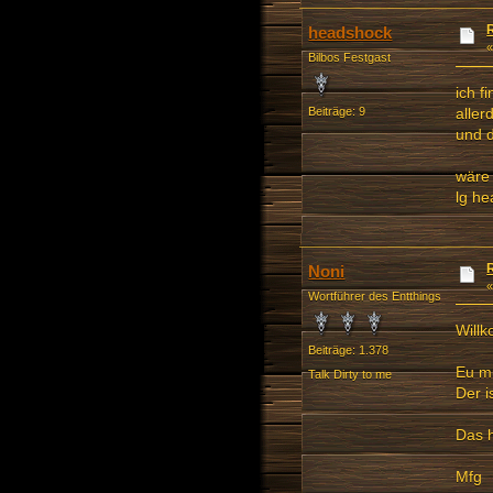
headshock
Bilbos Festgast
ich f
aller
Beiträge: 9
und d
wäre 
lg h
Noni
Wortführer des Entthings
Will
Beiträge: 1.378
Eu mu
Talk Dirty to me
Der i
Das h
Mfg