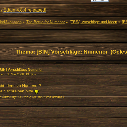
/
Edain 4.8.4 released!
Modifikationen
»
The Battle for Numenor
»
[TBfN] Vorschläge und Ideen
»
[B
Thema: [BfN] Vorschläge: Numenor (Geles
[BfN] Vorschläge: Numenor
«
am:
2. Mär 2008, 19:59 »
habt Ideen zu Numenor?
rein schreiben bitte
te Änderung: 13. Dez 2008, 10:27 von Adamin
»