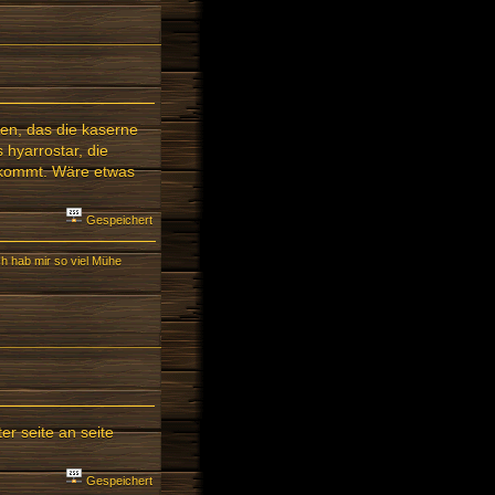
en, das die kaserne
 hyarrostar, die
 kommt. Wäre etwas
Gespeichert
ch hab mir so viel Mühe
er seite an seite
Gespeichert