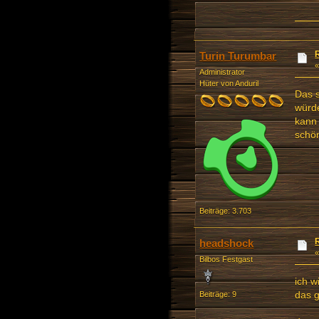
Turin Turumbar
Administrator
Hüter von Anduril
Das s
würde
kann 
schö
Beiträge: 3.703
headshock
Bilbos Festgast
ich w
das 
Beiträge: 9