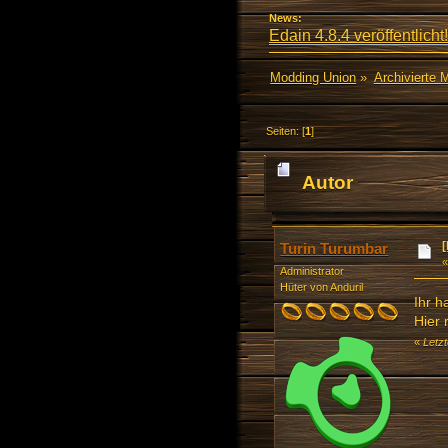
News:
Edain 4.8.4 veröffentlicht!
Modding Union
»
Archivierte 
Seiten: [
1
]
Autor
Turin Turumbar
Administrator
Hüter von Anduril
Ihr 
Hier 
«
Letz