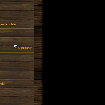
so leuchten.
Gespeichert
rde.