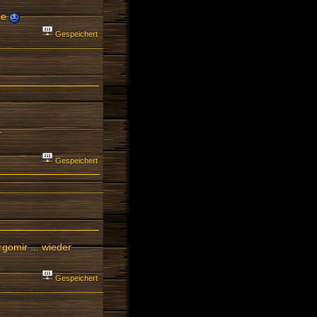
de
Gespeichert
.
Gespeichert
gomir ... wieder
Gespeichert