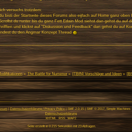
ich versuchs trotzdem:
du bisti der Startseite dieses Forums also eijfach auf Home ganz oben 
crollst du runter bis du ganz Fett Edain Mod siehst dan gehst du auf d
rifften und klickst auf "Diskussion und Feedback" dan gehst du auf K
findest du den Angmar Konzept Thread
Modifikationen
»
The Battle for Numenor
»
[TBfN] Vorschläge und Ideen
»
[B
essum
|
Datenschutzerklärung / Privacy Policy
|
SMF 2.0.15
|
SMF © 2017
,
Simple Machines
Datenschutzerklärung
XHTML
RSS
WAP2
Seite erstellt in 0.215 Sekunden mit 23 Abfragen.