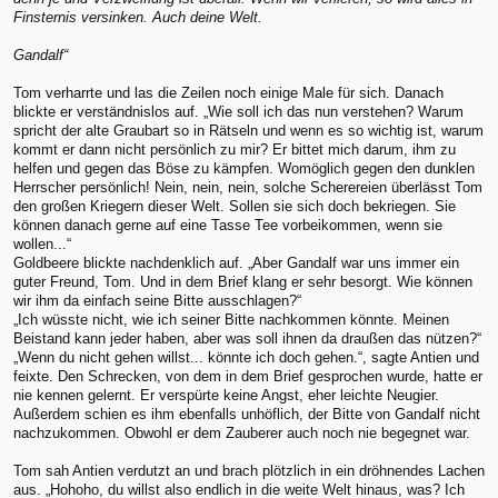
Finsternis versinken. Auch deine Welt.
Gandalf“
Tom verharrte und las die Zeilen noch einige Male für sich. Danach
blickte er verständnislos auf. „Wie soll ich das nun verstehen? Warum
spricht der alte Graubart so in Rätseln und wenn es so wichtig ist, warum
kommt er dann nicht persönlich zu mir? Er bittet mich darum, ihm zu
helfen und gegen das Böse zu kämpfen. Womöglich gegen den dunklen
Herrscher persönlich! Nein, nein, nein, solche Scherereien überlässt Tom
den großen Kriegern dieser Welt. Sollen sie sich doch bekriegen. Sie
können danach gerne auf eine Tasse Tee vorbeikommen, wenn sie
wollen...“
Goldbeere blickte nachdenklich auf. „Aber Gandalf war uns immer ein
guter Freund, Tom. Und in dem Brief klang er sehr besorgt. Wie können
wir ihm da einfach seine Bitte ausschlagen?“
„Ich wüsste nicht, wie ich seiner Bitte nachkommen könnte. Meinen
Beistand kann jeder haben, aber was soll ihnen da draußen das nützen?“
„Wenn du nicht gehen willst... könnte ich doch gehen.“, sagte Antien und
feixte. Den Schrecken, von dem in dem Brief gesprochen wurde, hatte er
nie kennen gelernt. Er verspürte keine Angst, eher leichte Neugier.
Außerdem schien es ihm ebenfalls unhöflich, der Bitte von Gandalf nicht
nachzukommen. Obwohl er dem Zauberer auch noch nie begegnet war.
Tom sah Antien verdutzt an und brach plötzlich in ein dröhnendes Lachen
aus. „Hohoho, du willst also endlich in die weite Welt hinaus, was? Ich