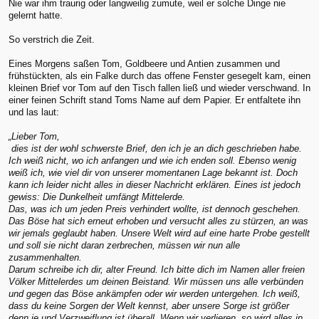
Nie war ihm traurig oder langweilig zumute, weil er solche Dinge nie
gelernt hatte.
So verstrich die Zeit.
Eines Morgens saßen Tom, Goldbeere und Antien zusammen und
frühstückten, als ein Falke durch das offene Fenster gesegelt kam, einen
kleinen Brief vor Tom auf den Tisch fallen ließ und wieder verschwand. In
einer feinen Schrift stand Toms Name auf dem Papier. Er entfaltete ihn
und las laut:
„Lieber Tom,
dies ist der wohl schwerste Brief, den ich je an dich geschrieben habe.
Ich weiß nicht, wo ich anfangen und wie ich enden soll. Ebenso wenig
weiß ich, wie viel dir von unserer momentanen Lage bekannt ist. Doch
kann ich leider nicht alles in dieser Nachricht erklären. Eines ist jedoch
gewiss: Die Dunkelheit umfängt Mittelerde.
Das, was ich um jeden Preis verhindert wollte, ist dennoch geschehen.
Das Böse hat sich erneut erhoben und versucht alles zu stürzen, an was
wir jemals geglaubt haben. Unsere Welt wird auf eine harte Probe gestellt
und soll sie nicht daran zerbrechen, müssen wir nun alle
zusammenhalten.
Darum schreibe ich dir, alter Freund. Ich bitte dich im Namen aller freien
Völker Mittelerdes um deinen Beistand. Wir müssen uns alle verbünden
und gegen das Böse ankämpfen oder wir werden untergehen. Ich weiß,
dass du keine Sorgen der Welt kennst, aber unsere Sorge ist größer
denn je und Verzweiflung ist überall. Wenn wir verlieren, so wird alles in