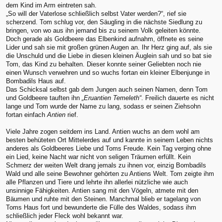
dem Kind im Arm eintreten sah.
„So will der Vaterlose schließlich selbst Vater werden?“, rief sie
scherzend. Tom schlug vor, den Säugling in die nächste Siedlung zu
bringen, von wo aus ihn jemand bis zu seinem Volk geleiten könnte.
Doch gerade als Goldbeere das Elbenkind aufnahm, öffnete es seine
Lider und sah sie mit großen grünen Augen an. Ihr Herz ging auf, als sie
die Unschuld und die Liebe in diesen kleinen Äuglein sah und so bat sie
Tom, das Kind zu behalten. Dieser konnte seiner Geliebten noch nie
einen Wunsch verwehren und so wuchs fortan ein kleiner Elbenjunge in
Bombadils Haus auf.
Das Schicksal selbst gab dem Jungen auch seinen Namen, denn Tom
und Goldbeere tauften ihn
„Eruantien Temeleth“
. Freilich dauerte es nicht
lange und Tom wurde der Name zu lang, sodass er seinen Ziehsohn
fortan einfach
Antien
rief.
Viele Jahre zogen seitdem ins Land. Antien wuchs an dem wohl am
besten behüteten Ort Mittelerdes auf und kannte in seinem Leben nichts
anderes als Goldbeeres Liebe und Toms Freude. Kein Tag verging ohne
ein Lied, keine Nacht war nicht von seligen Träumen erfüllt. Kein
Schmerz der weiten Welt drang jemals zu ihnen vor, einzig Bombadils
Wald und alle seine Bewohner gehörten zu Antiens Welt. Tom zeigte ihm
alle Pflanzen und Tiere und lehrte ihn allerlei nützliche wie auch
unsinnige Fähigkeiten. Antien sang mit den Vögeln, atmete mit den
Bäumen und ruhte mit den Steinen. Manchmal blieb er tagelang von
Toms Haus fort und bewunderte die Fülle des Waldes, sodass ihm
schließlich jeder Fleck wohl bekannt war.