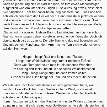
Doch an jenem Tag hielt er plötzlich inne, da ihm etwas Merkwürdiges
aufgefallen war. Am Ufer eines jungen Flusslaufes lag etwas, dass nicht
hier hingehörte. Tom trat näher heran, begutachtete das Etwas und hob
schließlich behutsam den Deckel hoch. Dann musste er plötzlich kichern
und konnte ein schallendes Gelächter nur schwer unterdrücken. Über
beide Ohren feixend blickte er sich um und entdeckte eine junge Weide,
deren Wurzeln das
Strandgut
aufgefangen hatten.
„Na du bist mir aber ein lustiger Baum. Ein Weidenmann bist du schon.
Hast schon in jungen Jahren so etwas zwischen den Wurzeln. Doch ich
denke, noch bist du zu jung. Der alte Tom wird das mal übernehmen.“
Und mit seinem Fund unter dem Arm machte Tom sich wieder singend
auf den Heimweg.
Hoppe – hopp! Rauf und längst des Flusses!
Längst der Weidenwinde lang, immer trocknen Fußes!
Denn was Tom dort heute fand ist ein schönes Wörtchen,
Am Ufer lag dort klein und still ein schönes Weidenkörbchen.
Dong – long! Dongelong und dann immer weiter.
Geschenk und Lilien bringt der Tom und das macht ihn heiter!
Was der alte Tom Bombadil damals an sich genommen hatte, war
wahrlich kein alltäglicher Fund. Weder in Toms Wald, noch sonst
irgendwo in Mittelerde. In dem kleinen Weidenkörbchen lag friedlich
schlafend ein Elbensäugling.
Toms Herz war zu gut, um das Kind einfach in der Wildnis zu lassen und
so nahm er es mit sich. Seine Frau Goldbeere lachte sehr, als sie ihn mit