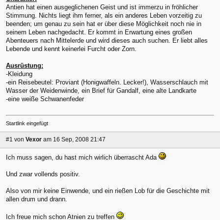
Antien hat einen ausgeglichenen Geist und ist immerzu in fröhlicher
Stimmung. Nichts liegt ihm ferner, als ein anderes Leben vorzeitig zu
beenden; um genau zu sein hat er über diese Möglichkeit noch nie in
seinem Leben nachgedacht. Er kommt in Erwartung eines großen
Abenteuers nach Mittelerde und wird dieses auch suchen. Er liebt alles
Lebende und kennt keinerlei Furcht oder Zorn.
Ausrüstung:
-Kleidung
-ein Reisebeutel: Proviant (Honigwaffeln. Lecker!), Wasserschlauch mit
Wasser der Weidenwinde, ein Brief für Gandalf, eine alte Landkarte
-eine weiße Schwanenfeder
Startlink eingefügt
#1
von
Vexor
am 16 Sep, 2008 21:47
Ich muss sagen, du hast mich wirlich überrascht Ada
Und zwar vollends positiv.
Also von mir keine Einwende, und ein rießen Lob für die Geschichte mit
allen drum und drann.
Ich freue mich schon Atnien zu treffen