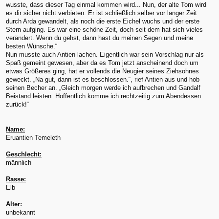
wusste, dass dieser Tag einmal kommen wird... Nun, der alte Tom wird
es dir sicher nicht verbieten. Er ist schließlich selber vor langer Zeit
durch Arda gewandelt, als noch die erste Eichel wuchs und der erste
Stern aufging. Es war eine schöne Zeit, doch seit dem hat sich vieles
verändert. Wenn du gehst, dann hast du meinen Segen und meine
besten Wünsche.“
Nun musste auch Antien lachen. Eigentlich war sein Vorschlag nur als
Spaß gemeint gewesen, aber da es Tom jetzt anscheinend doch um
etwas Größeres ging, hat er vollends die Neugier seines Ziehsohnes
geweckt. „Na gut, dann ist es beschlossen.“, rief Antien aus und hob
seinen Becher an. „Gleich morgen werde ich aufbrechen und Gandalf
Beistand leisten. Hoffentlich komme ich rechtzeitig zum Abendessen
zurück!“
Name:
Eruantien Temeleth
Geschlecht:
männlich
Rasse:
Elb
Alter:
unbekannt