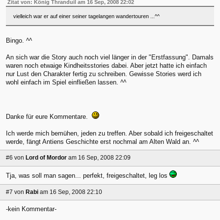
Zitat von: König Thranduil am 16 Sep, 2008 22:02
vielleich war er auf einer seiner tagelangen wandertouren ...^^
Bingo.
^^
An sich war die Story auch noch viel länger in der "Erstfassung". Damals
waren noch etwaige Kindheitsstories dabei. Aber jetzt hatte ich einfach
nur Lust den Charakter fertig zu schreiben. Gewisse Stories werd ich
wohl einfach im Spiel einfließen lassen.
^^
Danke für eure Kommentare.
Ich werde mich bemühen, jeden zu treffen. Aber sobald ich freigeschaltet
werde, fängt Antiens Geschichte erst nochmal am Alten Wald an.
^^
#6
von
Lord of Mordor
am 16 Sep, 2008 22:09
Tja, was soll man sagen... perfekt, freigeschaltet, leg los
#7
von
Rabi
am 16 Sep, 2008 22:10
-kein Kommentar-