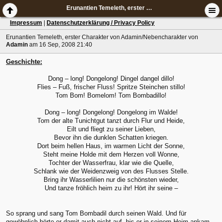
Erunantien Temeleth, erster Charakter von Adamin/Nebencharakter
Impressum
|
Datenschutzerklärung / Privacy Policy
Erunantien Temeleth, erster Charakter von Adamin/Nebencharakter
von
Adamin
am 16 Sep, 2008 21:40
Geschichte:
Dong – long! Dongelong! Dingel dangel dillo!
Flies – Fuß, frischer Fluss! Spritze Steinchen stillo!
Tom Bom! Bomelom! Tom Bombadillo!
Dong – long! Dongelong! Dongelong im Walde!
Tom der alte Tunichtgut tanzt durch Flur und Heide,
Eilt und fliegt zu seiner Lieben,
Bevor ihn die dunklen Schatten kriegen.
Dort beim hellen Haus, im warmen Licht der Sonne,
Steht meine Holde mit dem Herzen voll Wonne,
Tochter der Wasserfrau, klar wie die Quelle,
Schlank wie der Weidenzweig von des Flusses Stelle.
Bring ihr Wasserlilien nur die schönsten wieder,
Und tanze fröhlich heim zu ihr! Hört ihr seine –
So sprang und sang Tom Bombadil durch seinen Wald. Und für
gewöhnlich hörte er damit auch nicht auf, bis er in seinem Heim ankam.