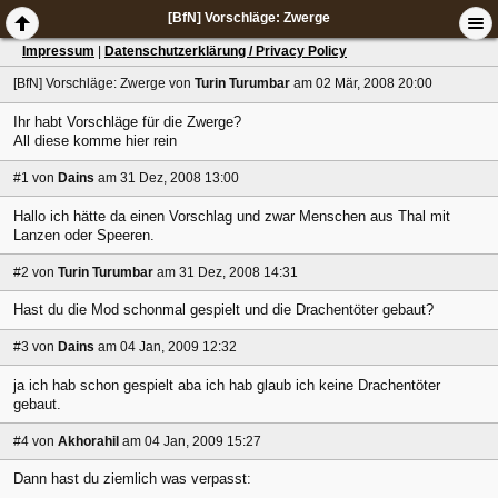
[BfN] Vorschläge: Zwerge
Impressum
|
Datenschutzerklärung / Privacy Policy
[BfN] Vorschläge: Zwerge
von
Turin Turumbar
am 02 Mär, 2008 20:00
Ihr habt Vorschläge für die Zwerge?
All diese komme hier rein
#1
von
Dains
am 31 Dez, 2008 13:00
Hallo ich hätte da einen Vorschlag und zwar Menschen aus Thal mit
Lanzen oder Speeren.
#2
von
Turin Turumbar
am 31 Dez, 2008 14:31
Hast du die Mod schonmal gespielt und die Drachentöter gebaut?
#3
von
Dains
am 04 Jan, 2009 12:32
ja ich hab schon gespielt aba ich hab glaub ich keine Drachentöter
gebaut.
#4
von
Akhorahil
am 04 Jan, 2009 15:27
Dann hast du ziemlich was verpasst: