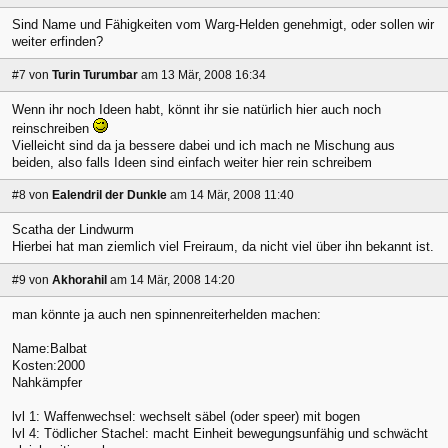
Sind Name und Fähigkeiten vom Warg-Helden genehmigt, oder sollen wir
weiter erfinden?
#7
von
Turin Turumbar
am 13 Mär, 2008 16:34
Wenn ihr noch Ideen habt, könnt ihr sie natürlich hier auch noch
reinschreiben
Vielleicht sind da ja bessere dabei und ich mach ne Mischung aus
beiden, also falls Ideen sind einfach weiter hier rein schreibem
#8
von
Ealendril der Dunkle
am 14 Mär, 2008 11:40
Scatha der Lindwurm
Hierbei hat man ziemlich viel Freiraum, da nicht viel über ihn bekannt ist.
#9
von
Akhorahil
am 14 Mär, 2008 14:20
man könnte ja auch nen spinnenreiterhelden machen:
Name:Balbat
Kosten:2000
Nahkämpfer
lvl 1: Waffenwechsel: wechselt säbel (oder speer) mit bogen
lvl 4: Tödlicher Stachel: macht Einheit bewegungsunfähig und schwächt