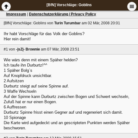
[BfN] Vorschläge: Goblins
Impressum
|
Datenschutzerklärung / Privacy Policy
[BfN] Vorschläge: Goblins
von
Turin Turumbar
am 02 Mär, 2008 20:01
Ihr habt Vorschläge für das Volk der Goblins?
Hier rein damit!
#1
von
-|sZ|- Brownie
am 07 Mär, 2008 23:51
Wie wärs denn mit einem Späher helden?
Ich taufe ihn Durburtz!^^
1 Späher Bolg`s
Auf Knopfdruck unsichtbar.
2 Aufsitzen
Durburtz steigt auf seine Spinne auf.
3 Waffe Wechseln
Auf der Spinne kann Durburtz zwischen Bogen und Schwert wechseln,
Zufuß hat er nur einen Bogen.
6 Auffressen
Durburtz Spinne frisst einen Gegner auf und regeneriert sich damit.
10 Spionage
Die Karte wird aufgedeckt und an gescripteten Punkten werden Späher
beschworen.