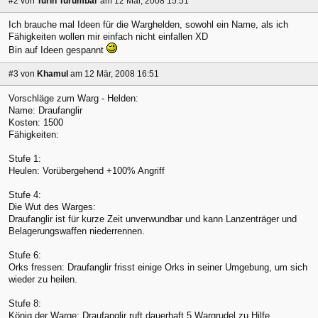
#2
von
Turin Turumbar
am 12 Mär, 2008 15:51
Ich brauche mal Ideen für die Warghelden, sowohl ein Name, als ich
Fähigkeiten wollen mir einfach nicht einfallen XD
Bin auf Ideen gespannt
#3
von
Khamul
am 12 Mär, 2008 16:51
Vorschläge zum Warg - Helden:
Name: Draufanglir
Kosten: 1500
Fähigkeiten:
Stufe 1:
Heulen: Vorübergehend +100% Angriff
Stufe 4:
Die Wut des Warges:
Draufanglir ist für kurze Zeit unverwundbar und kann Lanzenträger und
Belagerungswaffen niederrennen.
Stufe 6:
Orks fressen: Draufanglir frisst einige Orks in seiner Umgebung, um sich
wieder zu heilen.
Stufe 8:
König der Warge: Draufanglir ruft dauerhaft 5 Wargrudel zu Hilfe