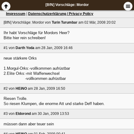
[BfN] Vorschläge: Mordor
Impressum
|
Datenschutzerklärung / Privacy Policy
[BfN] Vorschläge: Mordor
von
Turin Turumbar
am 02 Mär, 2008 20:02
Ihr habt Vorschläge für Mordors Heer?
Bitte hier rein schreiben!
#1
von
Darth Yoda
am 28 Jan, 2009 16:46
neue stärkere Orks
1.Morgul-Orks:-vollkommen aufrüstbar
2.Elite Orks:-mit Waffenwechsel
-vollkommen aufrüstbar
#2
von
HEiNO
am 28 Jan, 2009 16:50
Riesen Trolle.
So riesen Klumpen, die enorme Att und starke Deff haben.
#3
von
Eldorond
am 30 Jan, 2009 13:53
müssen dann aber teuer sein
#4
von
HEiNO
am 01 Feb, 2009 00:41