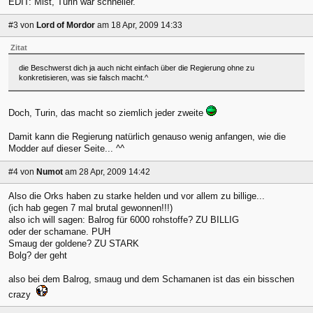
EDIT: Mist, Turin war schneller.
#3
von
Lord of Mordor
am 18 Apr, 2009 14:33
Zitat
die Beschwerst dich ja auch nicht einfach über die Regierung ohne zu
konkretisieren, was sie falsch macht.^
Doch, Turin, das macht so ziemlich jeder zweite
Damit kann die Regierung natürlich genauso wenig anfangen, wie die
Modder auf dieser Seite... ^^
#4
von
Numot
am 28 Apr, 2009 14:42
Also die Orks haben zu starke helden und vor allem zu billige...
(ich hab gegen 7 mal brutal gewonnen!!!)
also ich will sagen: Balrog für 6000 rohstoffe? ZU BILLIG
oder der schamane. PUH
Smaug der goldene? ZU STARK
Bolg? der geht
also bei dem Balrog, smaug und dem Schamanen ist das ein bisschen
crazy