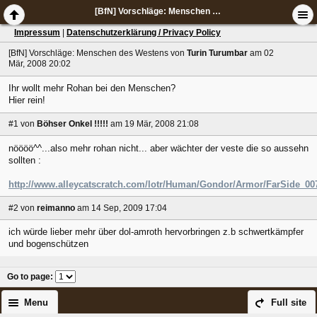
[BfN] Vorschläge: Menschen des Westens
Impressum
|
Datenschutzerklärung / Privacy Policy
[BfN] Vorschläge: Menschen des Westens
von
Turin Turumbar
am 02
Mär, 2008 20:02
Ihr wollt mehr Rohan bei den Menschen?
Hier rein!
#1
von
Böhser Onkel !!!!!
am 19 Mär, 2008 21:08
nöööö^^...also mehr rohan nicht... aber wächter der veste die so aussehn
sollten :
http://www.alleycatscratch.com/lotr/Human/Gondor/Armor/FarSide_00
#2
von
reimanno
am 14 Sep, 2009 17:04
ich würde lieber mehr über dol-amroth hervorbringen z.b schwertkämpfer
und bogenschützen
Go to page
:
Menu
Full site