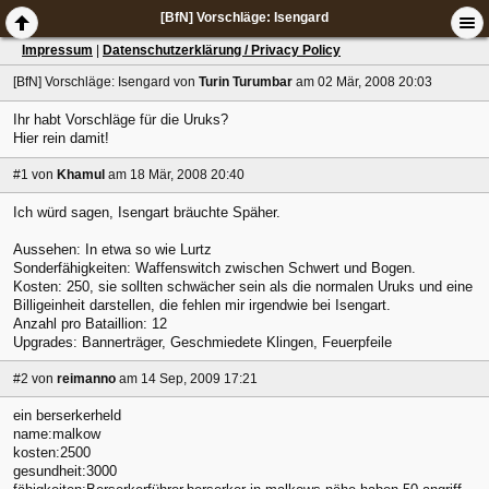
[BfN] Vorschläge: Isengard
Impressum
|
Datenschutzerklärung / Privacy Policy
[BfN] Vorschläge: Isengard
von
Turin Turumbar
am 02 Mär, 2008 20:03
Ihr habt Vorschläge für die Uruks?
Hier rein damit!
#1
von
Khamul
am 18 Mär, 2008 20:40
Ich würd sagen, Isengart bräuchte Späher.
Aussehen: In etwa so wie Lurtz
Sonderfähigkeiten: Waffenswitch zwischen Schwert und Bogen.
Kosten: 250, sie sollten schwächer sein als die normalen Uruks und eine
Billigeinheit darstellen, die fehlen mir irgendwie bei Isengart.
Anzahl pro Bataillion: 12
Upgrades: Bannerträger, Geschmiedete Klingen, Feuerpfeile
#2
von
reimanno
am 14 Sep, 2009 17:21
ein berserkerheld
name:malkow
kosten:2500
gesundheit:3000