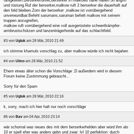
fähigkeiten:Berserkerführer,berserker in malkows nähe haben 50 angriff
und rüstung.Ruf der berserker,malkow ruft 2 berserker die dauerhaft auf
den feld bleiben.Zorn der berserker ,malkow ist vorrübergehend
unverwundbar.Befehl sarumans,saruman befielt malkow mit seinem
truppen anzugreifen,
malkow ruft vorrübergehend eine voll ausgerüstete schwertkämpfer-
armbrustschützen und lanzenträgerhorde auf das schlachtfeld.
#3
von
Ugluk
am 28 Mär, 2010 21:49
ich stimme khamuls vorschlag zu, aber malkow würde ich nicht bejahen
#4
von
Ulmo
am 28 Mär, 2010 21:52
Ehem etwas älter schon die Vorschläge ;D außerdem wird in diesem
Forum keine Zustimmung gebraucht...
Sorry für den Spam
#5
von
Ugluk
am 28 Mär, 2010 22:16
k, sorry, mach ich hier halt nur noch vorschläge
#6
von
Bav
am 04 Apr, 2010 23:14
wär schomal was neues des mit dem berserkerhelden aber würd ihm als
10 er spell eher was anders gebn und zwar: lvl 10 perfektion: durch