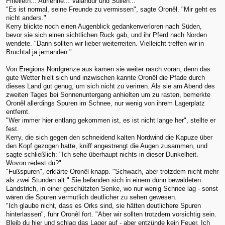
Finelleth... Adrienne... Valandur und Súlien..."
"Es ist normal, seine Freunde zu vermissen", sagte Oronêl. "Mir geht es
nicht anders."
Kerry blickte noch einen Augenblick gedankenverloren nach Süden,
bevor sie sich einen sichtlichen Ruck gab, und ihr Pferd nach Norden
wendete. "Dann sollten wir lieber weiterreiten. Vielleicht treffen wir in
Bruchtal ja jemanden."
Von Eregions Nordgrenze aus kamen sie weiter rasch voran, denn das
gute Wetter hielt sich und inzwischen kannte Oronêl die Pfade durch
dieses Land gut genug, um sich nicht zu verirren. Als sie am Abend des
zweiten Tages bei Sonnenuntergang anhielten um zu rasten, bemerkte
Oronêl allerdings Spuren im Schnee, nur wenig von ihrem Lagerplatz
entfernt.
"Wer immer hier entlang gekommen ist, es ist nicht lange her", stellte er
fest.
Kerry, die sich gegen den schneidend kalten Nordwind die Kapuze über
den Kopf gezogen hatte, kniff angestrengt die Augen zusammen, und
sagte schließlich: "Ich sehe überhaupt nichts in dieser Dunkelheit.
Wovon redest du?"
"Fußspuren", erklärte Oronêl knapp. "Schwach, aber trotzdem nicht mehr
als zwei Stunden alt." Sie befanden sich in einem dünn bewaldeten
Landstrich, in einer geschützten Senke, wo nur wenig Schnee lag - sonst
wären die Spuren vermutlich deutlicher zu sehen gewesen.
"Ich glaube nicht, dass es Orks sind, sie hätten deutlichere Spuren
hinterlassen", fuhr Oronêl fort. "Aber wir sollten trotzdem vorsichtig sein.
Bleib du hier und schlag das Lager auf - aber entzünde kein Feuer. Ich