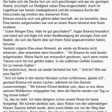
Sie hatte sich die Decke fest um sich geschlungen und war am gestrigen
Abend, erschöpft vor Müdigkeit neben Elea eingeschlafen. Auch ihr
Lagerfeuer war bereits niedergebrannt und die schwarze Asche der
Holzscheite lag inmitten des steinernen Kreis.
Brianna streckte sich und gähnte dabei herzhaft, als sie bemerkte, dass
Elea bereits aufgestanden war und an einem Baum lehnend eine Karte
studierte.
" Guten Morgen Elea. Habt ihr gut geschlafen?", fragte Brianna freundlich
und stand auf und fegte mit einer Handbewegung die winzigen Äste und
Nadeln, die sich die Nacht über auf ihrem Kleid angesammelten hatten,
herunter.
Verdutzt zögerte Elea einen Moment, als würde sie Brianna nicht
erkennen, aber antwortete dann freundlich : " Ah Brianna ihr seid bereits
aufgestanden. Meine Nacht war erstaunlich geruhsam, auch wenn meine
Träume mich hin fort geführt haben. In die südlichen Gefilde Gondors,
hin zu meinen Gatten."
Sie seufzte kurz, bevor sie wieder lächelnd fort fuhr: " Und ihr? Wie war
eure Nacht?"
" Ach ich hatte in den letzten Monaten schon schlimmere, glaube ich",
gestand Brianna mit einem Lachen, während sie ihre Decken
zusammenlegte. " Wir können Elrond dankbar sein, dass er uns diese
warmen Wolldecken mitgegeben hat, denn die Nächte werden von Tag zu
Tag immer kälter!".
"Ja, das ist wahr. Ich habe übrigens schon unsere Route für heute
festgelegt. Wir können dankbar sein, dass Rohan von den widerwärtigen
Klauen Saurons befreit wurde, denn sonst bliebe uns nur der Weg über