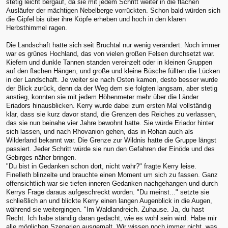
stetig leicht bergauf, da sie mit jedem Schritt weiter in die flachen
Ausläufer der mächtigen Nebelberge vorrückten. Schon bald würden sich
die Gipfel bis über ihre Köpfe erheben und hoch in den klaren
Herbsthimmel ragen.
Die Landschaft hatte sich seit Bruchtal nur wenig verändert. Noch immer
war es grünes Hochland, das von vielen großen Felsen durchsetzt war.
Kiefern und dunkle Tannen standen vereinzelt oder in kleinen Gruppen
auf den flachen Hängen, und große und kleine Büsche füllten die Lücken
in der Landschaft. Je weiter sie nach Osten kamen, desto besser wurde
der Blick zurück, denn da der Weg dem sie folgten langsam, aber stetig
anstieg, konnten sie mit jedem Höhenmeter mehr über die Länder
Eriadors hinausblicken. Kerry wurde dabei zum ersten Mal vollständig
klar, dass sie kurz davor stand, die Grenzen des Reiches zu verlassen,
das sie nun beinahe vier Jahre bewohnt hatte. Sie würde Eriador hinter
sich lassen, und nach Rhovanion gehen, das in Rohan auch als
Wilderland bekannt war. Die Grenze zur Wildnis hatte die Gruppe längst
passiert. Jeder Schritt würde sie nun den Gefahren der Einöde und des
Gebirges näher bringen.
"Du bist in Gedanken schon dort, nicht wahr?" fragte Kerry leise.
Finelleth blinzelte und brauchte einen Moment um sich zu fassen. Ganz
offensichtlich war sie tiefen inneren Gedanken nachgehangen und durch
Kerrys Frage daraus aufgeschreckt worden. "Du meinst..." setzte sie
schließlich an und blickte Kerry einen langen Augenblick in die Augen,
während sie weitergingen. "Im Waldlandreich. Zuhause. Ja, du hast
Recht. Ich habe ständig daran gedacht, wie es wohl sein wird. Habe mir
alle möglichen Szenarien ausgemalt. Wir wissen noch immer nicht, was