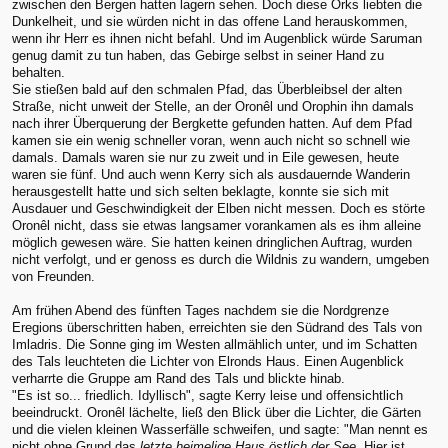
zwischen den Bergen hatten lagern sehen. Doch diese Orks liebten die
Dunkelheit, und sie würden nicht in das offene Land herauskommen,
wenn ihr Herr es ihnen nicht befahl. Und im Augenblick würde Saruman
genug damit zu tun haben, das Gebirge selbst in seiner Hand zu
behalten.
Sie stießen bald auf den schmalen Pfad, das Überbleibsel der alten
Straße, nicht unweit der Stelle, an der Oronêl und Orophin ihn damals
nach ihrer Überquerung der Bergkette gefunden hatten. Auf dem Pfad
kamen sie ein wenig schneller voran, wenn auch nicht so schnell wie
damals. Damals waren sie nur zu zweit und in Eile gewesen, heute
waren sie fünf. Und auch wenn Kerry sich als ausdauernde Wanderin
herausgestellt hatte und sich selten beklagte, konnte sie sich mit
Ausdauer und Geschwindigkeit der Elben nicht messen. Doch es störte
Oronêl nicht, dass sie etwas langsamer vorankamen als es ihm alleine
möglich gewesen wäre. Sie hatten keinen dringlichen Auftrag, wurden
nicht verfolgt, und er genoss es durch die Wildnis zu wandern, umgeben
von Freunden.
Am frühen Abend des fünften Tages nachdem sie die Nordgrenze
Eregions überschritten haben, erreichten sie den Südrand des Tals von
Imladris. Die Sonne ging im Westen allmählich unter, und im Schatten
des Tals leuchteten die Lichter von Elronds Haus. Einen Augenblick
verharrte die Gruppe am Rand des Tals und blickte hinab.
"Es ist so... friedlich. Idyllisch", sagte Kerry leise und offensichtlich
beeindruckt. Oronêl lächelte, ließ den Blick über die Lichter, die Gärten
und die vielen kleinen Wasserfälle schweifen, und sagte: "Man nennt es
nicht ohne Grund das
letzte heimelige Haus östlich der See
. Hier ist