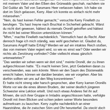
mit meinem Vater und den Elben des Grünwalds geschah, nachdem sie
Dol Guldur als Teil von Sarumans Heer verlassen haben. Ich habe sie
dort im Stich gelassen, Kerry. Aber ich konnte es einfach nicht mehr
mitansehen."
"Nein, du hast keinen Fehler gemacht," versuchte Kerry Finelleth zu
beruhigen. "Du hast Irwyne nach Bruchtal in Sicherheit gebracht. Wärst
du nicht dort gewesen, hättest du niemals Oronêl getroffen und hättest
ihn nicht bei seiner Mission unterstützen können."
"Mhm," machte Finelleth nachdenklich. "Vermutlich hast du Recht. Aber
dennoch frage ich mich ständig, was wohl geschehen ist. Glaubst du,
Sarumans Angriff hatte Erfolg? Werden wir auf ein intaktes Reich stoßen,
das von meinem Vater regiert wird, so wie es einst war? Oder werden wir
nichts als Zerstörung vorfinden? Oder vielleicht etwas gänzlich
unterwartetes?"
"Das werden wir sehen wenn wir dort sind," meinte Oronêl, der zu ihnen
aufgeschlossen hatte. "Es macht keinen Sinn, jetzt Gedanken daran zu
verschwenden, was sein
könnte
. Wenn wir den Saum des Düsterwalds
erreicht haben, können wir darüber beraten, wie wir vorgehen. Aber bis
dorthin sollten wir uns auf den Weg konzentrieren."
Er hatte nicht streng oder harsch gesprochen, aber Kerry kamen Oronêls
Worte vor wie die eines älteren Bruders, der seiner deutlich jüngeren
Schwester eine Lektion erteilt. Und noch etwas Anderes fiel ihr auf:
Mírwen, die sich ihrer Gruppe in Imladris angeschlossen hatte, verfolgte
Oronêl mit ihren Blicken und schien jedem seiner Worte besonders
aufmerksam zu lauschen. Kerry zupfte nachdenklich an einer
Haarsträhne, die ihr zwischen Stirn und Ohr herunterfiel.
Da steckt doch