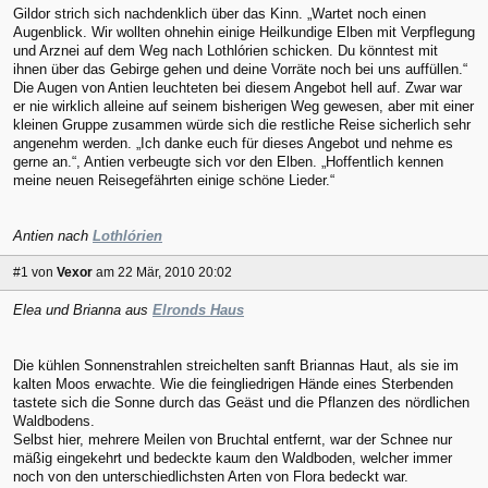
Gildor strich sich nachdenklich über das Kinn. „Wartet noch einen
Augenblick. Wir wollten ohnehin einige Heilkundige Elben mit Verpflegung
und Arznei auf dem Weg nach Lothlórien schicken. Du könntest mit
ihnen über das Gebirge gehen und deine Vorräte noch bei uns auffüllen.“
Die Augen von Antien leuchteten bei diesem Angebot hell auf. Zwar war
er nie wirklich alleine auf seinem bisherigen Weg gewesen, aber mit einer
kleinen Gruppe zusammen würde sich die restliche Reise sicherlich sehr
angenehm werden. „Ich danke euch für dieses Angebot und nehme es
gerne an.“, Antien verbeugte sich vor den Elben. „Hoffentlich kennen
meine neuen Reisegefährten einige schöne Lieder.“
Antien nach
Lothlórien
#1
von
Vexor
am 22 Mär, 2010 20:02
Elea und Brianna aus
Elronds Haus
Die kühlen Sonnenstrahlen streichelten sanft Briannas Haut, als sie im
kalten Moos erwachte. Wie die feingliedrigen Hände eines Sterbenden
tastete sich die Sonne durch das Geäst und die Pflanzen des nördlichen
Waldbodens.
Selbst hier, mehrere Meilen von Bruchtal entfernt, war der Schnee nur
mäßig eingekehrt und bedeckte kaum den Waldboden, welcher immer
noch von den unterschiedlichsten Arten von Flora bedeckt war.