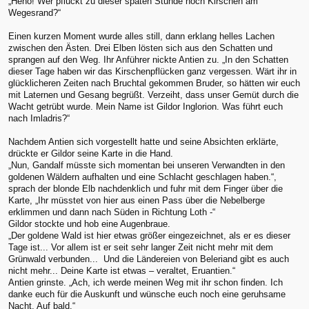
„Heho! Wer pflückt zu dieser späten Stunde noch Kirschen am
Wegesrand?“
Einen kurzen Moment wurde alles still, dann erklang helles Lachen
zwischen den Ästen. Drei Elben lösten sich aus den Schatten und
sprangen auf den Weg. Ihr Anführer nickte Antien zu. „In den Schatten
dieser Tage haben wir das Kirschenpflücken ganz vergessen. Wärt ihr in
glücklicheren Zeiten nach Bruchtal gekommen Bruder, so hätten wir euch
mit Laternen und Gesang begrüßt. Verzeiht, dass unser Gemüt durch die
Wacht getrübt wurde. Mein Name ist Gildor Inglorion. Was führt euch
nach Imladris?“
Nachdem Antien sich vorgestellt hatte und seine Absichten erklärte,
drückte er Gildor seine Karte in die Hand.
„Nun, Gandalf müsste sich momentan bei unseren Verwandten in den
goldenen Wäldern aufhalten und eine Schlacht geschlagen haben.“,
sprach der blonde Elb nachdenklich und fuhr mit dem Finger über die
Karte, „Ihr müsstet von hier aus einen Pass über die Nebelberge
erklimmen und dann nach Süden in Richtung Loth -“
Gildor stockte und hob eine Augenbraue.
„Der goldene Wald ist hier etwas größer eingezeichnet, als er es dieser
Tage ist... Vor allem ist er seit sehr langer Zeit nicht mehr mit dem
Grünwald verbunden... Und die Ländereien von Beleriand gibt es auch
nicht mehr... Deine Karte ist etwas – veraltet, Eruantien.“
Antien grinste. „Ach, ich werde meinen Weg mit ihr schon finden. Ich
danke euch für die Auskunft und wünsche euch noch eine geruhsame
Nacht. Auf bald.“