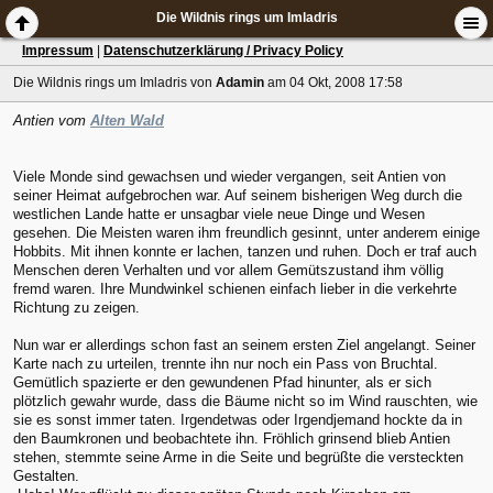
Die Wildnis rings um Imladris
Impressum
|
Datenschutzerklärung / Privacy Policy
Die Wildnis rings um Imladris
von
Adamin
am 04 Okt, 2008 17:58
Antien vom
Alten Wald
Viele Monde sind gewachsen und wieder vergangen, seit Antien von
seiner Heimat aufgebrochen war. Auf seinem bisherigen Weg durch die
westlichen Lande hatte er unsagbar viele neue Dinge und Wesen
gesehen. Die Meisten waren ihm freundlich gesinnt, unter anderem einige
Hobbits. Mit ihnen konnte er lachen, tanzen und ruhen. Doch er traf auch
Menschen deren Verhalten und vor allem Gemütszustand ihm völlig
fremd waren. Ihre Mundwinkel schienen einfach lieber in die verkehrte
Richtung zu zeigen.
Nun war er allerdings schon fast an seinem ersten Ziel angelangt. Seiner
Karte nach zu urteilen, trennte ihn nur noch ein Pass von Bruchtal.
Gemütlich spazierte er den gewundenen Pfad hinunter, als er sich
plötzlich gewahr wurde, dass die Bäume nicht so im Wind rauschten, wie
sie es sonst immer taten. Irgendetwas oder Irgendjemand hockte da in
den Baumkronen und beobachtete ihn. Fröhlich grinsend blieb Antien
stehen, stemmte seine Arme in die Seite und begrüßte die versteckten
Gestalten.