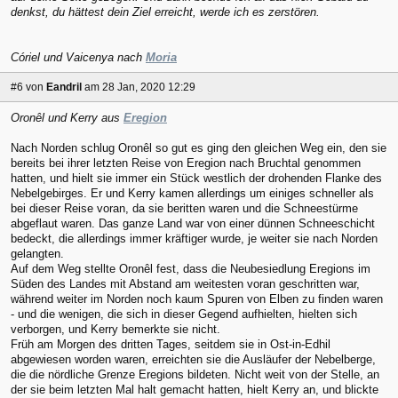
denkst, du hättest dein Ziel erreicht, werde ich es zerstören.
Córiel und Vaicenya nach
Moria
#6
von
Eandril
am 28 Jan, 2020 12:29
Oronêl und Kerry aus
Eregion
Nach Norden schlug Oronêl so gut es ging den gleichen Weg ein, den sie
bereits bei ihrer letzten Reise von Eregion nach Bruchtal genommen
hatten, und hielt sie immer ein Stück westlich der drohenden Flanke des
Nebelgebirges. Er und Kerry kamen allerdings um einiges schneller als
bei dieser Reise voran, da sie beritten waren und die Schneestürme
abgeflaut waren. Das ganze Land war von einer dünnen Schneeschicht
bedeckt, die allerdings immer kräftiger wurde, je weiter sie nach Norden
gelangten.
Auf dem Weg stellte Oronêl fest, dass die Neubesiedlung Eregions im
Süden des Landes mit Abstand am weitesten voran geschritten war,
während weiter im Norden noch kaum Spuren von Elben zu finden waren
- und die wenigen, die sich in dieser Gegend aufhielten, hielten sich
verborgen, und Kerry bemerkte sie nicht.
Früh am Morgen des dritten Tages, seitdem sie in Ost-in-Edhil
abgewiesen worden waren, erreichten sie die Ausläufer der Nebelberge,
die die nördliche Grenze Eregions bildeten. Nicht weit von der Stelle, an
der sie beim letzten Mal halt gemacht hatten, hielt Kerry an, und blickte