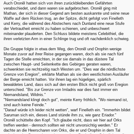
Auch Oronêl hatten sich von ihren zurückbleibenden Gefährten
verabschiedet, und dann waren sie aufgebrochen. Oronêl ging mit
Mathan, der sich in dieser Gegend am besten auskannte und seine neue
Waffe auf dem Rücken trug, an der Spitze, dicht gefolgt von Finelleth
und Kerry, die während des Abstechers nach Dunland eine neue Stufe
der Vertrautheit erreicht zu haben schienen, und unbeschwert
miteinander plauderten. Den Schluss bildete meistens Celebithiel, die
ihren verletzten Arm in einer Schlinge trug und oft nachdenklich schwieg.
Die Gruppe folgte in etwa dem Weg, den Oronêl und Orophin wenige
Monate zuvor auf ihrer Reise gegangen waren, doch als sie nach fünf
Tagen die Stelle erreichten, in der sie damals in das düstere Tal
zwischen Haupt- und Seitenkette des Gebirges geraten waren,
schwenkten sie rechtzeitig nach Westen um. "Dies war die nördlichste
Grenze von Eregion", erklärte Mathan als sie den westlichsten Ausläufer
der Berge erreicht hatten. Vor ihnen lag ein hügeliges, spärlich
bewaldetes Land, dass sich auf den ersten Blick nicht groß von Eregion
unterschied. "Bis zur Grenze von Imladris war dies fast immer ein
Niemandsland, Wildnis."
"Niemandsland klingt doch gut", meinte Kerry fröhlich. "Wo niemand ist,
sind auch keine Feinde."
"Darauf würde ich leider nicht wetten", warf Finelleth ein. "Immerhin bildet
Saruman sich ein, dieses Land stünde ihm zu, wie ganz Eriador."
Oronêl schüttelte den Kopf. "Ich glaube nicht, dass wir hier auf Orks
treffen werden - dennoch sollten wir nicht unvorsichtig werden." Er
dachte an die Heerscharen von Orks, die er und Orophin in dem Tal