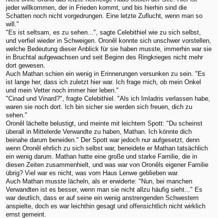
jeder willkommen, der in Frieden kommt, und bis hierhin sind die
Schatten noch nicht vorgedrungen. Eine letzte Zuflucht, wenn man so
will."
"Es ist seltsam, es zu sehen...", sagte Celebithiel wie zu sich selbst,
und verfiel wieder in Schweigen. Oronêl konnte sich unschwer vorstellen,
welche Bedeutung dieser Anblick für sie haben musste, immerhin war sie
in Bruchtal aufgewachsen und seit Beginn des Ringkrieges nicht mehr
dort gewesen.
Auch Mathan schien ein wenig in Erinnerungen versunken zu sein. "Es
ist lange her, dass ich zuletzt hier war. Ich frage mich, ob mein Onkel
und mein Vetter noch immer hier leben."
"Cinad und Vinard?", fragte Celebithiel. "Als ich Imladris verlassen habe,
waren sie noch dort. Ich bin sicher sie werden sich freuen, dich zu
sehen."
Oronêl lächelte belustigt, und meinte mit leichtem Spott: "Du scheinst
überall in Mittelerde Verwandte zu haben, Mathan. Ich könnte dich
beinahe darum beneiden." Der Spott war jedoch nur aufgesetzt, denn
wenn Oronêl ehrlich zu sich selbst war, beneidete er Mathan tatsächlich
ein wenig darum. Mathan hatte eine große und starke Familie, die in
diesen Zeiten zusammenhielt, und was war von Oronêls eigener Familie
übrig? Viel war es nicht, was vom Haus Lenwe geblieben war.
Auch Mathan musste lächeln, als er erwiderte: "Nun, bei manchen
Verwandten ist es besser, wenn man sie nicht allzu häufig sieht..." Es
war deutlich, dass er auf seine ein wenig anstrengenden Schwestern
anspielte, doch es war leichthin gesagt und offensichtlich nicht wirklich
ernst gemeint.