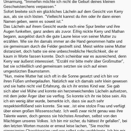
Umarmung, "Immerhin möchte ich nicht die Geburt deines kleinen
Geschwisterchens verpassen."
Sofort breitete sich ein glückliches Lächeln auf dem Gesicht von Kerry
aus, als sie sich lösten. "Vielleicht kannst du ihm oder ihr dann einen
Namen geben, wenn es soweit ist."
Das Lächeln auf ihrem Gesicht wurde noch eine Spur breiter und ihre
Augen funkelten, ganz anders als zuvor. Eifrig nickte Kerry und Mathan
begann, ausgelöst durch die gute Laune leise von seiner Mutter zu
erzählen. Wie sie ihn damals immer an die Hand genommen hatte und
sie gemeinsam durch die Felder gestreift sind. Meist wirkte seine Mutter
distanziert, doch hatte sie eine unbeschreibliche Herzlichkeit, die er
kaum in Worte fassen konnte. Doch scheinbar war es ausreichend, denn
Kerry war äußerst interessiert. "Erzähl mir bitte mehr über Großmutter",
bat sie schließlich und gemeinsam setzten sie sich auf einen
umgestürzten Baumstamm.
"Nun, meine Mutter hat sich oft in die Sonne gesetzt und ich bin vor
ihren Füßen umhergelaufen. Natürlich war ich damals sehr klein gewesen
und sie hatte nicht viel Erfahrung, da ich ihr erstes Kind war. Sie gab
sich aber viel Mühe und konnte ein herzerweichendes Lächeln aufsetzen,
mit dem jeder Ärger über sie verflog. So konnte ich ihr nie böse sein. Als
ich ein wenig älter wurde, bemerkte ich, dass sie auch sehr
respekteinflößend sein konnte. Sie war...ist eine stolze Frau und verfügt
über einen großen Wissensschatz. Ich weiß zwar nicht genau was ihre
Talente waren, doch genoss sie höchstes Ansehen, selbst von den
Mächtigen unseres Volkes. Ich bin mir sicher, du hättest ihr gefallen", bei
den letzten Worten musste er erneut leise lachen, "Sie mochte
eigensinnige Charakterzüge und war selbst sehr unabhängig. Ich bin mir