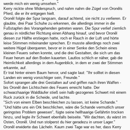
werde mich ein wenig umsehen."
Kerry nickte ohne Widerspruch, und nahm nahm die Zügel von Oronêls
Pferd, die er ihr entgegen hielt.
Oronêl folgte der Spur langsam, darauf achtend, sie nicht zu verlieren. Er
glaubte, drei Paar Schuhe zu erkennen, die allerdings immer in die
Fußstapfen des Vorangehenden getreten waren. Die Spur verlief ziemlich
genau in nördlicher Richtung einen Abhang hinauf, und bevor Oronêl
diesen zur Hälfte erstiegen hatte, roch er Rauch in der Luft und hörte
leise Stimmen miteinander sprechen. Er musste allerdings noch zwei
weitere Hügel überqueren, bevor er in einer Senke den Schein eines
kleinen Feuers sehen konnte, und die drei Gestalten, die sich um das
Feuer herum auf den Boden kauerten. Lautlos schlich er näher, gab die
Heimlichkeit allerdings in dem Augenblick, in dem er zwei der Stimmen
erkannte, auf.
Er trat hinter einem Baum hervor, und sagte laut: "Ihr solltet in diesen
Landen ein wenig vorsichtiger sein, Freunde."
Sofort sprangen alle drei Gestalten auf und griffen nach ihren Waffen -
bis Oronêl den Lichtschein des Feuers erreicht hatte. Der
schwarzhaarige Waldläufer stieß sein halb gezogenes Schwert mit einem
Ruck zurück in die Scheide, und lachte.
"Sich von einem Elben beschleichen zu lassen, ist keine Schande."
"Und hätte uns ein Ork beschlichen, wäre die Schande vermutlich unser
geringstes Problem gewesen", fügte seine hellhaarige Gefährtin trocken
hinzu, und legte ihr Schwert ebenfalls beiseite. "Wir dachten, du wärst im
Osten, Oronêl. Und nun stolperst du hier geradezu in unser Lager."
Oronêl erwiderte das Lächeln. Kaum zwei Tage war es her, dass Kerry