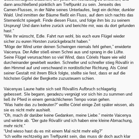
dann anschließend pünktlich am Treffpunkt zu sein. Jenseits des
Carnen-Flusses, in der Nähe seines Unterlaufes, liegt ein dichter, dunkler
Wald. Und inmitten der Bäume fließt ein Fluss, auf dem sich nachts das
Sternenlicht spiegelt. Finde diesen Fluss, und folge ihm bis zu seinem
Ursprung! Und dann kehre zurück und berichte mir, was du dort gefunden
hast.”
“Wie Ihr wünscht, Edle. Fahrt nun wohl, bis euch eure Flügel wieder
sicher zu euren Horsten zurückgebracht haben.”
“Möge der Wind unter deinen Schwingen niemals fehl gehen,” erwiderte
Vaicenya. Der Adler stieß einen Schrei aus und sprang in die Lüfte.
Seine Flügel verursachten so viel Wind, dass Córiels Haare wie wild
durcheinander gewirbelt wurden. Schneller und schneller stieg Róvallír in
den Himmel auf und verschwand in nordöstlicher Richtung. Als Córiel
seiner Gestalt mit ihrem Blick folgte, stellte sie fest, dass er auf die
höchsten Gipfel der Bergkette zuzusteuern schien.
Vaicenyas Laune hatte sich seit Róvallírs Aufbruch schlagartig
gebessert. SIe begann, geradezu vergnügt vor sich hin zu summen und
ließ ihr Pferd in einem gemächlicheren Tempo voran gehen.
“Was hatte das zu bedeuten?” wollte Córiel einige Zeit später wissen, als
sie es nicht mehr aushielt.
“Oh, mach dir darüber keine Gedanken, meine Liebe.” meinte Vaicenya
und winkte ab. “Der gute Róvallír und ich haben eine kleine Abmachung,
mehr nicht.”
“Und wieso hast du es mit einem Mal nicht mehr eilig?”
“Ich wollte rechtzeitig am Treffpunkt sein, das muss dir doch auch klar