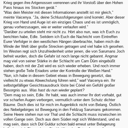
Krieg gegen ihre Artgenossen verrennen und ihr Vorstoß über den Hohen
Pass hinaus ins Stocken gerät.”
“Was dein Meister mit diesen Informationen anstellt ist mir gleich,”
meinte Vaicenya. “Ja, deine Schlussfolgerungen sind korrekt. Aber dieser
Krieg von Hand und Auge ist ein einziges Chaos und es ist unmöglich,
genau vorherzusagen, wie er weiter verlaufen wird.”
“Darüber zu urteilen steht mir nicht zu. Hört also nun, was ich Euch zu
berichten habe, Edle. Seitdem ich Euch die Nachricht vom Eintreffen
Eurer Verfolger in den westlichen Hängen überbrachte, haben mich die
Winde der Welt über große Strecken getragen und viel habe ich gesehen.
Im Westen regt sich Unzufriedenheit unter jenen, die von Sarumans Joch
befreit wurden, doch die Gefahr ist noch lange nicht gebannt. Angmar
mag viel von seiner Stärke in der Schlacht um Carn Dûm eingebüßt
haben, doch mit der Zeit wird es sich wieder erheben. Und noch immer
stehen große Teile Eriadors unter der Kontrolle der Weißen Hand.”
“Nun, ich habe in diesem Gebiet etwas in Bewegung gesetzt, das
vielleicht zu etwas Abwechslung führen wird,” warf Vaicenya ein. Ihr
selbstgefälliger Gesichtsausdruck löste bei Córiel ein Gefühl großer
Besorgnis aus.
Was hast du nun wieder geplant?
“Dem mag so sein, Edle. Ihr habt, was auch immer Ihr dort vorhabt, gut
vor scharfen Augen verborgen, vermutlich unter dem Schutz dichter
Bäume. Doch dies ist für mich im Augenblick nicht von Belang. Östlich
des Nebelgebirges ist Bewegung in den Feldzug Sarumans gekommen.
Seine Heere stehen nun vor Thal und die Schlacht muss inzwischen im
vollen Gange sein. Doch aus dem Süden regt sich Widerstand, und es
mag sein, dass sich Dol Guldur schon bald erneut unter Belagerung