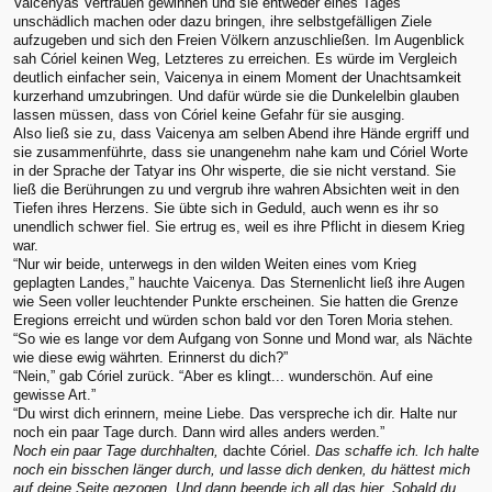
Vaicenyas Vertrauen gewinnen und sie entweder eines Tages
unschädlich machen oder dazu bringen, ihre selbstgefälligen Ziele
aufzugeben und sich den Freien Völkern anzuschließen. Im Augenblick
sah Córiel keinen Weg, Letzteres zu erreichen. Es würde im Vergleich
deutlich einfacher sein, Vaicenya in einem Moment der Unachtsamkeit
kurzerhand umzubringen. Und dafür würde sie die Dunkelelbin glauben
lassen müssen, dass von Córiel keine Gefahr für sie ausging.
Also ließ sie zu, dass Vaicenya am selben Abend ihre Hände ergriff und
sie zusammenführte, dass sie unangenehm nahe kam und Córiel Worte
in der Sprache der Tatyar ins Ohr wisperte, die sie nicht verstand. Sie
ließ die Berührungen zu und vergrub ihre wahren Absichten weit in den
Tiefen ihres Herzens. Sie übte sich in Geduld, auch wenn es ihr so
unendlich schwer fiel. Sie ertrug es, weil es ihre Pflicht in diesem Krieg
war.
“Nur wir beide, unterwegs in den wilden Weiten eines vom Krieg
geplagten Landes,” hauchte Vaicenya. Das Sternenlicht ließ ihre Augen
wie Seen voller leuchtender Punkte erscheinen. Sie hatten die Grenze
Eregions erreicht und würden schon bald vor den Toren Moria stehen.
“So wie es lange vor dem Aufgang von Sonne und Mond war, als Nächte
wie diese ewig währten. Erinnerst du dich?”
“Nein,” gab Córiel zurück. “Aber es klingt... wunderschön. Auf eine
gewisse Art.”
“Du wirst dich erinnern, meine Liebe. Das verspreche ich dir. Halte nur
noch ein paar Tage durch. Dann wird alles anders werden.”
Noch ein paar Tage durchhalten,
dachte Córiel.
Das schaffe ich. Ich halte
noch ein bisschen länger durch, und lasse dich denken, du hättest mich
auf deine Seite gezogen. Und dann beende ich all das hier. Sobald du