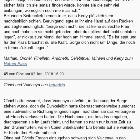
sicher, falls ich sie jemals finden würde, könnte sie die sehr viel
beibringen, womöglich noch mehr als ich."
Bei einem Seitenblick bemerkte er, dass Kerry plötzlich sehr
nachdenklich schien. Beruhigend legte er ihr eine Hand auf den Rücken
und sagte eindringlich: "Sorge dich nicht, sie ist keine schlechte Frau
und noch habe ich sie nicht gefunden ,aber du solltest dich bald schlafen
legen", er nickte zum Mond, der hoch am Himmel stand, "Es ist spät und
für den Pass brauchst du alle Kraft. Sorge dich nicht um Dinge, die noch
in ferner Zukunft liegen."
Mathan, Oronêl, Finelleth, Ardóneth, Celebithiel, Mírwen und Kerry zum
Hohen Pass
#5
von
Fine
am 02 Jan, 2018 16:20
Córiel und Vaicenya aus
Imladris
Córiel hatte erwartet, dass Vaicenya ostwärts, in Richtung der Berge
ziehen würde, doch die Dunkelelbin hatte überraschenderweise zunächst
eine südwestliche Richtung eingeschlagen, nachdem sie das verborgene
Tal Elronds verlassen hatten. Die Hochmoore, die Imladris umgaben,
durchquerten sie im Laufschritt, und kamen so nach nur kurzer Zeit zu
den Bruinenfurten, wo ein Córiel unbekannter Elb bereits auf sie wartete.
Er führte drei Pferde mit sich.
Ohne auf Córiels Fragen einzugehen schwang sich Vaicenya in den