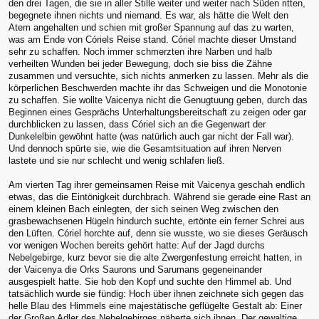
den drei Tagen, die sie in aller Stille weiter und weiter nach Süden ritten,
begegnete ihnen nichts und niemand. Es war, als hätte die Welt den
Atem angehalten und schien mit großer Spannung auf das zu warten,
was am Ende von Córiels Reise stand. Córiel machte dieser Umstand
sehr zu schaffen. Noch immer schmerzten ihre Narben und halb
verheilten Wunden bei jeder Bewegung, doch sie biss die Zähne
zusammen und versuchte, sich nichts anmerken zu lassen. Mehr als die
körperlichen Beschwerden machte ihr das Schweigen und die Monotonie
zu schaffen. Sie wollte Vaicenya nicht die Genugtuung geben, durch das
Beginnen eines Gesprächs Unterhaltungsbereitschaf
t zu zeigen oder gar
durchblicken zu lassen, dass Córiel sich an die Gegenwart der
Dunkelelbin gewöhnt hatte (was natürlich auch gar nicht der Fall war).
Und dennoch spürte sie, wie die Gesamtsituation auf ihren Nerven
lastete und sie nur schlecht und wenig schlafen ließ.
Am vierten Tag ihrer gemeinsamen Reise mit Vaicenya geschah endlich
etwas, das die Eintönigkeit durchbrach. Während sie gerade eine Rast an
einem kleinen Bach einlegten, der sich seinen Weg zwischen den
grasbewachsenen Hügeln hindurch suchte, ertönte ein ferner Schrei aus
den Lüften. Córiel horchte auf, denn sie wusste, wo sie dieses Geräusch
vor wenigen Wochen bereits gehört hatte: Auf der Jagd durchs
Nebelgebirge, kurz bevor sie die alte Zwergenfestung erreicht hatten, in
der Vaicenya die Orks Saurons und Sarumans gegeneinander
ausgespielt hatte. Sie hob den Kopf und suchte den Himmel ab. Und
tatsächlich wurde sie fündig: Hoch über ihnen zeichnete sich gegen das
helle Blau des Himmels eine majestätische geflügelte Gestalt ab: Einer
der Großen Adler des Nebelgebirges näherte sich ihnen. Der gewaltige