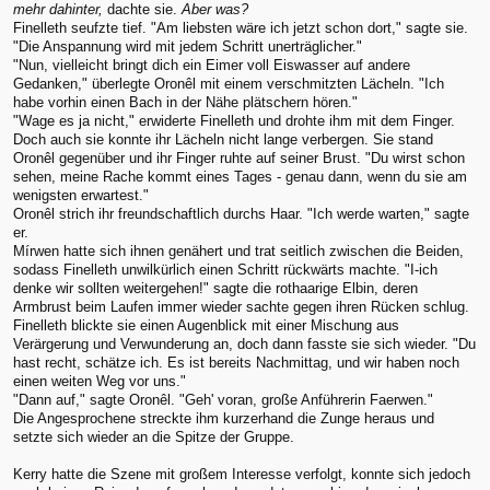
mehr dahinter,
dachte sie.
Aber was?
Finelleth seufzte tief. "Am liebsten wäre ich jetzt schon dort," sagte sie.
"Die Anspannung wird mit jedem Schritt unerträglicher."
"Nun, vielleicht bringt dich ein Eimer voll Eiswasser auf andere
Gedanken," überlegte Oronêl mit einem verschmitzten Lächeln. "Ich
habe vorhin einen Bach in der Nähe plätschern hören."
"Wage es ja nicht," erwiderte Finelleth und drohte ihm mit dem Finger.
Doch auch sie konnte ihr Lächeln nicht lange verbergen. Sie stand
Oronêl gegenüber und ihr Finger ruhte auf seiner Brust. "Du wirst schon
sehen, meine Rache kommt eines Tages - genau dann, wenn du sie am
wenigsten erwartest."
Oronêl strich ihr freundschaftlich durchs Haar. "Ich werde warten," sagte
er.
Mírwen hatte sich ihnen genähert und trat seitlich zwischen die Beiden,
sodass Finelleth unwilkürlich einen Schritt rückwärts machte. "I-ich
denke wir sollten weitergehen!" sagte die rothaarige Elbin, deren
Armbrust beim Laufen immer wieder sachte gegen ihren Rücken schlug.
Finelleth blickte sie einen Augenblick mit einer Mischung aus
Verärgerung und Verwunderung an, doch dann fasste sie sich wieder. "Du
hast recht, schätze ich. Es ist bereits Nachmittag, und wir haben noch
einen weiten Weg vor uns."
"Dann auf," sagte Oronêl. "Geh' voran, große Anführerin Faerwen."
Die Angesprochene streckte ihm kurzerhand die Zunge heraus und
setzte sich wieder an die Spitze der Gruppe.
Kerry hatte die Szene mit großem Interesse verfolgt, konnte sich jedoch