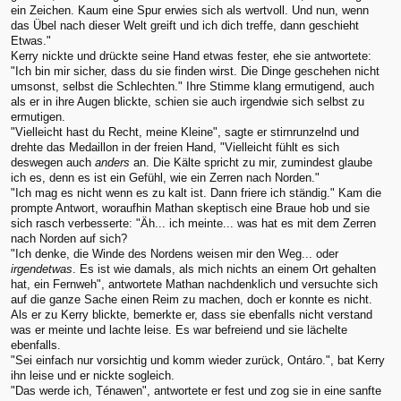
ein Zeichen. Kaum eine Spur erwies sich als wertvoll. Und nun, wenn
das Übel nach dieser Welt greift und ich dich treffe, dann geschieht
Etwas."
Kerry nickte und drückte seine Hand etwas fester, ehe sie antwortete:
"Ich bin mir sicher, dass du sie finden wirst. Die Dinge geschehen nicht
umsonst, selbst die Schlechten." Ihre Stimme klang ermutigend, auch
als er in ihre Augen blickte, schien sie auch irgendwie sich selbst zu
ermutigen.
"Vielleicht hast du Recht, meine Kleine", sagte er stirnrunzelnd und
drehte das Medaillon in der freien Hand, "Vielleicht fühlt es sich
deswegen auch
anders
an. Die Kälte spricht zu mir, zumindest glaube
ich es, denn es ist ein Gefühl, wie ein Zerren nach Norden."
"Ich mag es nicht wenn es zu kalt ist. Dann friere ich ständig." Kam die
prompte Antwort, woraufhin Mathan skeptisch eine Braue hob und sie
sich rasch verbesserte: "Äh... ich meinte... was hat es mit dem Zerren
nach Norden auf sich?
"Ich denke, die Winde des Nordens weisen mir den Weg... oder
irgendetwas
. Es ist wie damals, als mich nichts an einem Ort gehalten
hat, ein Fernweh", antwortete Mathan nachdenklich und versuchte sich
auf die ganze Sache einen Reim zu machen, doch er konnte es nicht.
Als er zu Kerry blickte, bemerkte er, dass sie ebenfalls nicht verstand
was er meinte und lachte leise. Es war befreiend und sie lächelte
ebenfalls.
"Sei einfach nur vorsichtig und komm wieder zurück, Ontáro.", bat Kerry
ihn leise und er nickte sogleich.
"Das werde ich, Ténawen", antwortete er fest und zog sie in eine sanfte