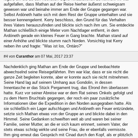
aufgefallen, dass Mathan auf der Reise hierher äußerst schweigsam
gewesen war und beinahe immer am Ende der Gruppe gegangen war.
Selbst Ardóneth hatte sich mit dem Rest der Gruppe unterhalten und sie
besser kennengelernt. Kerry beschloss, den Grund für das Verhalten
ihres Vaters herauszufinden und blickte sich nach ihm um. Sie entdeckte
Mathan schließlich einige Meter vom Nachtlager entfernt, in dem
Ardóneth gerade ein kleines Feuer in Gang brachte. Mathan stand auf
einer Anhöhe und blickte stumm nach Norden. Vorsichtig trat Kerry
neben ihn und fragte: "Was ist los, Ontáro?"
#4
von
Curanthor
am 07 Mai, 2017 23:37
Nachdenklich ging Mathan am Ende der Gruppe und beobachtete
abwechselnd seine Reisegefährten. Ihm war klar, dass er sie nicht die
ganze Zeit begleiten konnte, aber er konnte auch sie nicht mitnehmen.
Seine Hand lag auf seinem Umhang aus Gondolin, in dessen
Innentasche er das Stück Pergament trug, das Elrond ihm überlassen
hatte. Kurz vor seiner Abreise war er dem Rat seines Onkels gefolgt und
zu dem Herrn Bruchtals gegangen, der noch ein paar zusätzliche
Informationen über die Expedition in den Norden ausgegraben hatte. Als
sie schließlich ein Lager aufschlugen und Ardóneth ein Feuer entzündete,
setzte sich Mathan etwas von der Gruppe an und blickte dabei in den
Himmel. Seine Gedanken schweiften weit ab und waren bei seiner
Familie, seiner Mutter, an die er sich kaum erinnert, seinem Vater, der
stets etwas schräg wirkte und seine Frau, die er ebenfalls vermisste.
Ihm ging erneut das Gespräch mit Cinad durch den Kopf, als er plötzlich