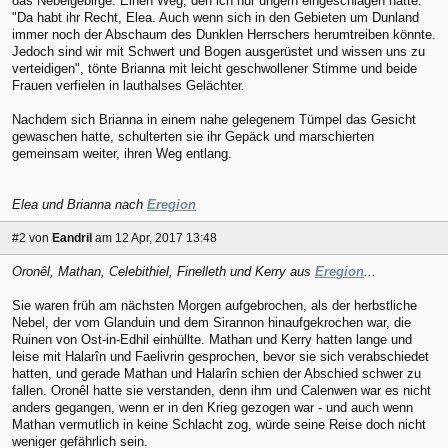
das Nebelgebirge. Einen Weg, den ich nur ungern eingeschlagen hätte."
"Da habt ihr Recht, Elea. Auch wenn sich in den Gebieten um Dunland
immer noch der Abschaum des Dunklen Herrschers herumtreiben könnte.
Jedoch sind wir mit Schwert und Bogen ausgerüstet und wissen uns zu
verteidigen", tönte Brianna mit leicht geschwollener Stimme und beide
Frauen verfielen in lauthalses Gelächter.
Nachdem sich Brianna in einem nahe gelegenem Tümpel das Gesicht
gewaschen hatte, schulterten sie ihr Gepäck und marschierten
gemeinsam weiter, ihren Weg entlang.
Elea und Brianna nach
Eregion
#2
von
Eandril
am 12 Apr, 2017 13:48
Oronêl, Mathan, Celebithiel, Finelleth und Kerry aus
Eregion
...
Sie waren früh am nächsten Morgen aufgebrochen, als der herbstliche
Nebel, der vom Glanduin und dem Sirannon hinaufgekrochen war, die
Ruinen von Ost-in-Edhil einhüllte. Mathan und Kerry hatten lange und
leise mit Halarîn und Faelivrin gesprochen, bevor sie sich verabschiedet
hatten, und gerade Mathan und Halarîn schien der Abschied schwer zu
fallen. Oronêl hatte sie verstanden, denn ihm und Calenwen war es nicht
anders gegangen, wenn er in den Krieg gezogen war - und auch wenn
Mathan vermutlich in keine Schlacht zog, würde seine Reise doch nicht
weniger gefährlich sein.