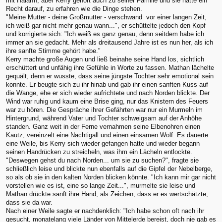
mit Halarîn, aber Kerry gehört auch zu seiner Familie und sie hatte ein
Recht darauf, zu erfahren wie die Dinge stehen.
"Meine Mutter - deine Großmutter - verschwand vor einer langen Zeit,
ich weiß gar nicht mehr genau wann...", er schüttelte jedoch den Kopf
und korrigierte sich: "Ich weiß es ganz genau, denn seitdem habe ich
immer an sie gedacht. Mehr als dreitausend Jahre ist es nun her, als ich
ihre sanfte Stimme gehört habe."
Kerry machte große Augen und ließ beinahe seine Hand los, sichtlich
erschüttert und unfähig ihre Gefühle in Worte zu fassen. Mathan lächelte
gequält, denn er wusste, dass seine jüngste Tochter sehr emotional sein
konnte. Er beugte sich zu ihr hinab und gab ihr einen sanften Kuss auf
die Wange, ehe er sich wieder aufrichtete und nach Norden blickte. Der
Wind war ruhig und kaum eine Brise ging, nur das Knistern des Feuers
war zu hören. Die Gespräche ihrer Gefährten war nur ein Murmeln im
Hintergrund, während Vater und Tochter schweigsam auf der Anhöhe
standen. Ganz weit in der Ferne vernahmen seine Elbenohren einen
Kautz, vereinzelt eine Nachtigall und einen einsamen Wolf. Es dauerte
eine Weile, bis Kerry sich wieder gefangen hatte und wieder begann
seinen Handrücken zu streicheln, was ihm ein Lächeln entlockte.
"Deswegen gehst du nach Norden... um sie zu suchen?", fragte sie
schließlich leise und blickte nun ebenfalls auf die Gipfel der Nebelberge,
so als ob sie in den kalten Norden blicken könnte. "Ich kann mir gar nicht
vorstellen wie es ist, eine so lange Zeit...", murmelte sie leise und
Mathan drückte sanft ihre Hand, als Zeichen, dass er es wertschätzte,
dass sie da war.
Nach einer Weile sagte er nachdenklich: "Ich habe schon oft nach ihr
gesucht, monatelang viele Länder von Mittelerde bereist, doch nie gab es