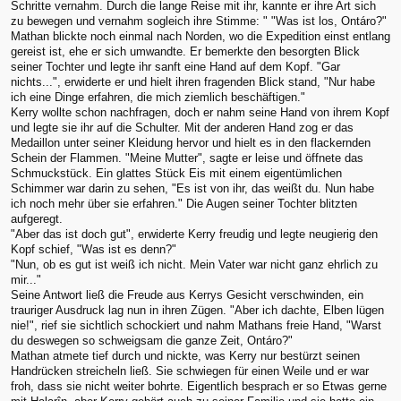
Schritte vernahm. Durch die lange Reise mit ihr, kannte er ihre Art sich
zu bewegen und vernahm sogleich ihre Stimme: " "Was ist los, Ontáro?"
Mathan blickte noch einmal nach Norden, wo die Expedition einst entlang
gereist ist, ehe er sich umwandte. Er bemerkte den besorgten Blick
seiner Tochter und legte ihr sanft eine Hand auf dem Kopf. "Gar
nichts...", erwiderte er und hielt ihren fragenden Blick stand, "Nur habe
ich eine Dinge erfahren, die mich ziemlich beschäftigen."
Kerry wollte schon nachfragen, doch er nahm seine Hand von ihrem Kopf
und legte sie ihr auf die Schulter. Mit der anderen Hand zog er das
Medaillon unter seiner Kleidung hervor und hielt es in den flackernden
Schein der Flammen. "Meine Mutter", sagte er leise und öffnete das
Schmuckstück. Ein glattes Stück Eis mit einem eigentümlichen
Schimmer war darin zu sehen, "Es ist von ihr, das weißt du. Nun habe
ich noch mehr über sie erfahren." Die Augen seiner Tochter blitzten
aufgeregt.
"Aber das ist doch gut", erwiderte Kerry freudig und legte neugierig den
Kopf schief, "Was ist es denn?"
"Nun, ob es gut ist weiß ich nicht. Mein Vater war nicht ganz ehrlich zu
mir..."
Seine Antwort ließ die Freude aus Kerrys Gesicht verschwinden, ein
trauriger Ausdruck lag nun in ihren Zügen. "Aber ich dachte, Elben lügen
nie!", rief sie sichtlich schockiert und nahm Mathans freie Hand, "Warst
du deswegen so schweigsam die ganze Zeit, Ontáro?"
Mathan atmete tief durch und nickte, was Kerry nur bestürzt seinen
Handrücken streicheln ließ. Sie schwiegen für einen Weile und er war
froh, dass sie nicht weiter bohrte. Eigentlich besprach er so Etwas gerne