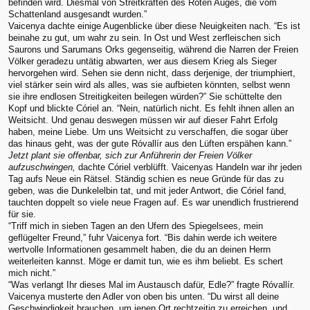
befinden wird. Diesmal von Streitkräften des Roten Auges, die vom
Schattenland ausgesandt wurden.”
Vaicenya dachte einige Augenblicke über diese Neuigkeiten nach. “Es ist
beinahe zu gut, um wahr zu sein. In Ost und West zerfleischen sich
Saurons und Sarumans Orks gegenseitig, während die Narren der Freien
Völker geradezu untätig abwarten, wer aus diesem Krieg als Sieger
hervorgehen wird. Sehen sie denn nicht, dass derjenige, der triumphiert,
viel stärker sein wird als alles, was sie aufbieten könnten, selbst wenn
sie ihre endlosen Streitigkeiten beilegen würden?” Sie schüttelte den
Kopf und blickte Córiel an. “Nein, natürlich nicht. Es fehlt ihnen allen an
Weitsicht. Und genau deswegen müssen wir auf dieser Fahrt Erfolg
haben, meine Liebe. Um uns Weitsicht zu verschaffen, die sogar über
das hinaus geht, was der gute Róvallír aus den Lüften erspähen kann.”
Jetzt plant sie offenbar, sich zur Anführerin der Freien Völker
aufzuschwingen,
dachte Córiel verblüfft. Vaicenyas Handeln war ihr jeden
Tag aufs Neue ein Rätsel. Ständig schien es neue Gründe für das zu
geben, was die Dunkelelbin tat, und mit jeder Antwort, die Córiel fand,
tauchten doppelt so viele neue Fragen auf. Es war unendlich frustrierend
für sie.
“Triff mich in sieben Tagen an den Ufern des Spiegelsees, mein
geflügelter Freund,” fuhr Vaicenya fort. “Bis dahin werde ich weitere
wertvolle Informationen gesammelt haben, die du an deinen Herrn
weiterleiten kannst. Möge er damit tun, wie es ihm beliebt. Es schert
mich nicht.”
“Was verlangt Ihr dieses Mal im Austausch dafür, Edle?” fragte Róvallír.
Vaicenya musterte den Adler von oben bis unten. “Du wirst all deine
Geschwindigkeit brauchen, um jenen Ort rechtzeitig zu erreichen, und