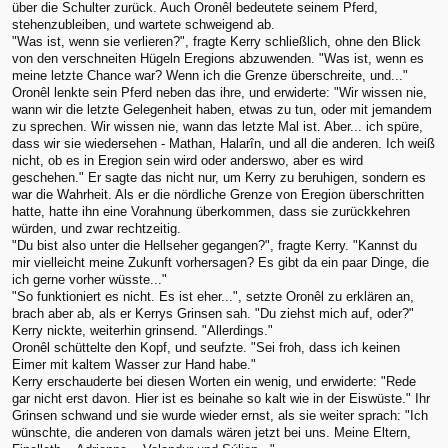
über die Schulter zurück. Auch Oronêl bedeutete seinem Pferd,
stehenzubleiben, und wartete schweigend ab.
"Was ist, wenn sie verlieren?", fragte Kerry schließlich, ohne den Blick
von den verschneiten Hügeln Eregions abzuwenden. "Was ist, wenn es
meine letzte Chance war? Wenn ich die Grenze überschreite, und..."
Oronêl lenkte sein Pferd neben das ihre, und erwiderte: "Wir wissen nie,
wann wir die letzte Gelegenheit haben, etwas zu tun, oder mit jemandem
zu sprechen. Wir wissen nie, wann das letzte Mal ist. Aber... ich spüre,
dass wir sie wiedersehen - Mathan, Halarîn, und all die anderen. Ich weiß
nicht, ob es in Eregion sein wird oder anderswo, aber es wird
geschehen." Er sagte das nicht nur, um Kerry zu beruhigen, sondern es
war die Wahrheit. Als er die nördliche Grenze von Eregion überschritten
hatte, hatte ihn eine Vorahnung überkommen, dass sie zurückkehren
würden, und zwar rechtzeitig.
"Du bist also unter die Hellseher gegangen?", fragte Kerry. "Kannst du
mir vielleicht meine Zukunft vorhersagen? Es gibt da ein paar Dinge, die
ich gerne vorher wüsste..."
"So funktioniert es nicht. Es ist eher...", setzte Oronêl zu erklären an,
brach aber ab, als er Kerrys Grinsen sah. "Du ziehst mich auf, oder?"
Kerry nickte, weiterhin grinsend. "Allerdings."
Oronêl schüttelte den Kopf, und seufzte. "Sei froh, dass ich keinen
Eimer mit kaltem Wasser zur Hand habe."
Kerry erschauderte bei diesen Worten ein wenig, und erwiderte: "Rede
gar nicht erst davon. Hier ist es beinahe so kalt wie in der Eiswüste." Ihr
Grinsen schwand und sie wurde wieder ernst, als sie weiter sprach: "Ich
wünschte, die anderen von damals wären jetzt bei uns. Meine Eltern,