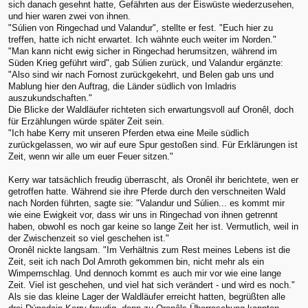
sich danach gesehnt hatte, Gefährten aus der Eiswüste wiederzusehen,
und hier waren zwei von ihnen.
"Súlien von Ringechad und Valandur", stellte er fest. "Euch hier zu
treffen, hatte ich nicht erwartet. Ich wähnte euch weiter im Norden."
"Man kann nicht ewig sicher in Ringechad herumsitzen, während im
Süden Krieg geführt wird", gab Súlien zurück, und Valandur ergänzte:
"Also sind wir nach Fornost zurückgekehrt, und Belen gab uns und
Mablung hier den Auftrag, die Länder südlich von Imladris
auszukundschaften."
Die Blicke der Waldläufer richteten sich erwartungsvoll auf Oronêl, doch
für Erzählungen würde später Zeit sein.
"Ich habe Kerry mit unseren Pferden etwa eine Meile südlich
zurückgelassen, wo wir auf eure Spur gestoßen sind. Für Erklärungen ist
Zeit, wenn wir alle um euer Feuer sitzen."
Kerry war tatsächlich freudig überrascht, als Oronêl ihr berichtete, wen er
getroffen hatte. Während sie ihre Pferde durch den verschneiten Wald
nach Norden führten, sagte sie: "Valandur und Súlien... es kommt mir
wie eine Ewigkeit vor, dass wir uns in Ringechad von ihnen getrennt
haben, obwohl es noch gar keine so lange Zeit her ist. Vermutlich, weil in
der Zwischenzeit so viel geschehen ist."
Oronêl nickte langsam. "Im Verhältnis zum Rest meines Lebens ist die
Zeit, seit ich nach Dol Amroth gekommen bin, nicht mehr als ein
Wimpernschlag. Und dennoch kommt es auch mir vor wie eine lange
Zeit. Viel ist geschehen, und viel hat sich verändert - und wird es noch."
Als sie das kleine Lager der Waldläufer erreicht hatten, begrüßten alle