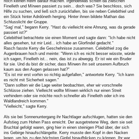
noch keinen Reim darauf machen. Irgendetwas schien da zwischen
Finelleth und Mírwen passiert zu sein... doch was? Sie beschloss, sich
Hilfe zu suchen, und ließ sich zurückfallen, bis sie neben Celebithiel und
ein Stück hinter Adrdóneth herging. Hinter ihnen bildete Mathan das
Schlusslicht der Gruppe.
"Sag' mal," begann Kerry. "Hast du vielleicht eine Ahnung, was da gerade
passiert ist?"
Celebithiel betrachtete sie einen Moment und sagte dann: "Ich habe nicht
alles gesehen, tut mir Leid... ich habe an Glorfindel gedacht."
Rasch fasste Kerry die Geschehnisse zusammen. Celebithiel zog die
Augenbrauen hoch und meinte: "Wenn ich es nicht besser wüsste, würde
ich sagen, Finelleth ist... nein, das ist zu abwegig. Er ist wie ein Bruder
für sie. Und du bist dir sicher, dass Mírwen ihn seit unserem Aufbruch
kaum aus den Augen gelassen hat?"
"Es ist mir erst vorhin so richtig aufgefallen," antwortete Kerry. "Ich kann
es nicht mit Sicherheit sagen."
"Dann sollten wir die Lage weiter beobachten, eher wir vorschnelle
Schlüsse ziehen. Vielleicht wollte Mírwen wirklich nur einen Streit
verhindern oder sie möchte noch schneller als Finelleth oder ich ins
Waldlandreich kommen."
"Vielleicht," sagte Kerry.
Als sie bei Sonnenuntergang ihr Nachtlager aufschlugen, hatten sie den
Aufstieg zum Hohen Pass erreicht. Der ausgetretene Weg, dem sie seit
Bruchtal gefolgt waren, ging hier in einen steinigen Pfad über, der sich
ins Gebirge hinaufschlängelte. Kerry musste den Kopf in den Nacken
legen, um bis zu den höchsten Gipfel hinaufblicken zu können. Ihr war