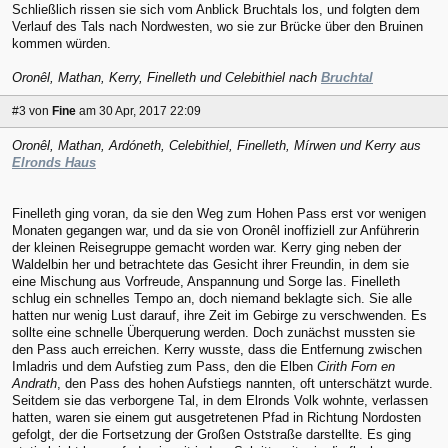
Schließlich rissen sie sich vom Anblick Bruchtals los, und folgten dem
Verlauf des Tals nach Nordwesten, wo sie zur Brücke über den Bruinen
kommen würden.
Oronêl, Mathan, Kerry, Finelleth und Celebithiel nach
Bruchtal
#3
von
Fine
am 30 Apr, 2017 22:09
Oronêl, Mathan, Ardóneth, Celebithiel, Finelleth, Mírwen und Kerry aus
Elronds Haus
Finelleth ging voran, da sie den Weg zum Hohen Pass erst vor wenigen
Monaten gegangen war, und da sie von Oronêl inoffiziell zur Anführerin
der kleinen Reisegruppe gemacht worden war. Kerry ging neben der
Waldelbin her und betrachtete das Gesicht ihrer Freundin, in dem sie
eine Mischung aus Vorfreude, Anspannung und Sorge las. Finelleth
schlug ein schnelles Tempo an, doch niemand beklagte sich. Sie alle
hatten nur wenig Lust darauf, ihre Zeit im Gebirge zu verschwenden. Es
sollte eine schnelle Überquerung werden. Doch zunächst mussten sie
den Pass auch erreichen. Kerry wusste, dass die Entfernung zwischen
Imladris und dem Aufstieg zum Pass, den die Elben
Cirith Forn en
Andrath
, den Pass des hohen Aufstiegs nannten, oft unterschätzt wurde.
Seitdem sie das verborgene Tal, in dem Elronds Volk wohnte, verlassen
hatten, waren sie einem gut ausgetretenen Pfad in Richtung Nordosten
gefolgt, der die Fortsetzung der Großen Oststraße darstellte. Es ging