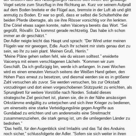
Vogel setzte zum Sturzflug in ihre Richtung an. Kurz vor seinem Aufprall
auf dem Boden breitete er die Flügel aus, bremste in der Luft ab und glitt
anmutig zu Boden. Er war so groß, dass er selbst die Schulterhöhe der
beiden Pferde überragte, als sie ihre Rösser vorsichtig vor ihn lenkten.
Ehe Córiel etwas sagen konnte, nahm Vaicenya bereits das Wort. “Sei
gegrüßt, Róvallír. Du kommst gerade rechtzeitig. Das habe ich schon
immer an dir geschätzt.”
Der Adler neigte leicht das Haupt und sprach: “Der Wind unter meinen
Flügeln war mir gewogen, Edle. Auch Ihr scheint mir stets genau dort zu
sein, wo Ihr zu sein plant. Meinen Gruß, Herrin.”
“Meine Pläne gehen selten fehl, wie du wissen solltest.” erwiderte
Vaicenya mit einem verschlagenen Lächeln. “Kommen wir zum
Geschäft. Da ich großzügig bin, werde ich anfangen. In zwei Wochen
wird es einen erneuten Versuch seitens der Weißen Hand geben, den
Hohen Pass erneut zu besetzen, und diesmal werden sie es in größerer
Zahl versuchen als zuvor. Sie werden versuchen, bis zur Orkstadt
vorzudringen und dort einen vorgeschobenen Stützpunkt zu errichten, als
Sprungbrett für weitere Vorstöße nach Norden. Sobald dieses
strategische Ziel gesichert ist, planen sie, die in der Nähe ansässigen
Orkstämme endgültig zu unterjochen und sich ihrer Krieger zu bedienen,
um einerseits eine starke Verteidigungslinie gegen Angriffe aus
Gundabad zu errichten und um andererseits eine Streitmacht
zusammenzuziehen, die stark genug ist, um die umliegenden Länder zu
bedrohen.”
“Das heißt, für den Augenblick sind Imladris und das Tal des Anduins
noch sicher,” schlussfolgerte der Adler. “Sofern sie sich weiter in ihren