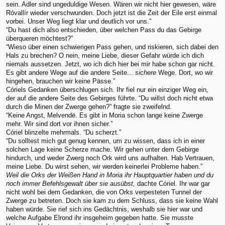
sein. Adler sind ungeduldige Wesen. Wären wir nicht hier gewesen, wäre
Róvallír wieder verschwunden. Doch jetzt ist die Zeit der Eile erst einmal
vorbei. Unser Weg liegt klar und deutlich vor uns.”
“Du hast dich also entschieden, über welchen Pass du das Gebirge
überqueren möchtest?”
“Wieso über einen schwierigen Pass gehen, und riskieren, sich dabei den
Hals zu brechen? O nein, meine Liebe, dieser Gefahr würde ich dich
niemals aussetzen. Jetzt, wo ich dich hier bei mir habe schon gar nicht.
Es gibt andere Wege auf die andere Seite...
sichere
Wege. Dort, wo wir
hingehen, brauchen wir keine Pässe.”
Córiels Gedanken überschlugen sich. Ihr fiel nur ein einziger Weg ein,
der auf die andere Seite des Gebirges führte. “Du willst doch nicht etwa
durch die Minen der Zwerge gehen?” fragte sie zweifelnd.
“Keine Angst, Melvendë. Es gibt in Moria schon lange keine Zwerge
mehr. Wir sind dort vor ihnen sicher.”
Córiel blinzelte mehrmals. “Du scherzt.”
“Du solltest mich gut genug kennen, um zu wissen, dass ich in einer
solchen Lage keine Scherze mache. Wir gehen unter dem Gebirge
hindurch, und weder Zwerg noch Ork wird uns aufhalten. Hab Vertrauen,
meine Liebe. Du wirst sehen, wir werden keinerlei Probleme haben.”
Weil die Orks der Weißen Hand in Moria ihr Hauptquartier haben und du
noch immer Befehlsgewalt über sie ausübst,
dachte Córiel. Ihr war gar
nicht wohl bei dem Gedanken, die von Orks verpesteten Tunnel der
Zwerge zu betreten. Doch sie kam zu dem Schluss, dass sie keine Wahl
haben würde. Sie rief sich ins Gedächtnis, weshalb sie hier war und
welche Aufgabe Elrond ihr insgeheim gegeben hatte. Sie musste