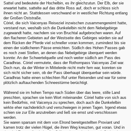
Sattel und bedeutete der Hochelbin, es ihr gleichzutun. Der Elb, der sie
erwartet hatte, sattelte auf das dritte Ross auf, doch er schloss sich
ihnen nicht an. Stattdessen verschwand er in westlicher Richtung entlang
der Großen Oststraße.
Córiel, die sich Vaicenyas Reiseziel inzwischen zusammengereimt hatte,
verstand nun, weshalb sich die Dunkelelbin nicht dem Nebelgebirge
zugewandt hatte, nachdem sie von Bruchtal aufgebrochen waren. Auf
den flacheren Gebieten auf der Westseite des Gebirges würden sie auf
dem Rücken der Pferde viel schneller voran kommen, zumindest bis sie
einen der südlicheren Pässe erreichten. Südlich des Hohen Passes gab
es noch zwei Stellen, an denen das Nebelgebirge überquert werden
konnte: An der Schwertelquelle und noch weiter südlich am Pass des
Caradhras. Córiel vermutete, dass der Rothornpass Vaicenyas Ziel war.
Doch nun, da der Winter in Mittelerde nicht mehr fern war, konnten sie
sich nicht sicher sein, ob der Pass überhaupt überquerbar sein würde.
Caradhras hatte einen schlechten Ruf unter Reisenden und war für seine
plötzlich auftauchenden Schneestürme berüchtigt.
Während sie im hohen Tempo nach Süden über das leere, stille Land
preschten, sprachen sie kein Wort miteinander. Córiel hatte von sich aus
kein Bedürfnis, mit Vaicenya zu sprechen, doch auch die Dunkelelbin
wirkte eher nachdenklich und verschwiegen in jenen Tagen. Irgend etwas
schien sie zur Eile anzutreiben und ließ sie ernst und verschlossen
werden.
Sie waren sparsam mit dem von Elrond bereitgestellten Proviant und
kamen trotz der vielen Hügel, die ihren Weg kreuzten, gut voran. Und in