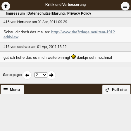
Kritik und Verbesserung
Impressum
|
Datenschutzerklärung / Privacy Policy
#15
von
Herunor
am 01 Apr, 2011 09:29
Schau dir doch das mal an:
http://www.the3rdage.net/item-191?
addview
#16
von
oschatz
am 01 Apr, 2011 13:22
gut ich hoffe das es mich weiterbrinmgt
dankje sehr nochmal
Go to page
:
Menu
Full site