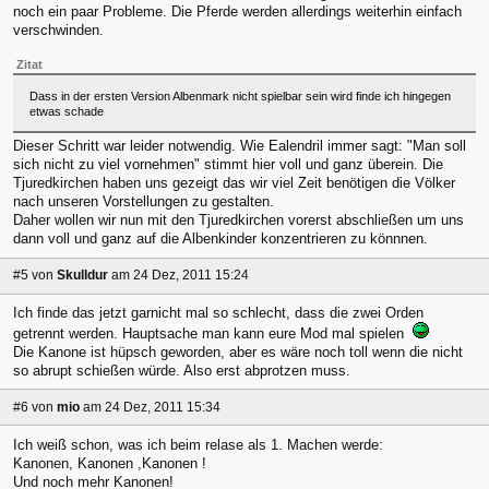
noch ein paar Probleme. Die Pferde werden allerdings weiterhin einfach
verschwinden.
Zitat
Dass in der ersten Version Albenmark nicht spielbar sein wird finde ich hingegen
etwas schade
Dieser Schritt war leider notwendig. Wie Ealendril immer sagt: "Man soll
sich nicht zu viel vornehmen" stimmt hier voll und ganz überein. Die
Tjuredkirchen haben uns gezeigt das wir viel Zeit benötigen die Völker
nach unseren Vorstellungen zu gestalten.
Daher wollen wir nun mit den Tjuredkirchen vorerst abschließen um uns
dann voll und ganz auf die Albenkinder konzentrieren zu könnnen.
#5
von
Skulldur
am 24 Dez, 2011 15:24
Ich finde das jetzt garnicht mal so schlecht, dass die zwei Orden
getrennt werden. Hauptsache man kann eure Mod mal spielen
Die Kanone ist hüpsch geworden, aber es wäre noch toll wenn die nicht
so abrupt schießen würde. Also erst abprotzen muss.
#6
von
mio
am 24 Dez, 2011 15:34
Ich weiß schon, was ich beim relase als 1. Machen werde:
Kanonen, Kanonen ,Kanonen !
Und noch mehr Kanonen!