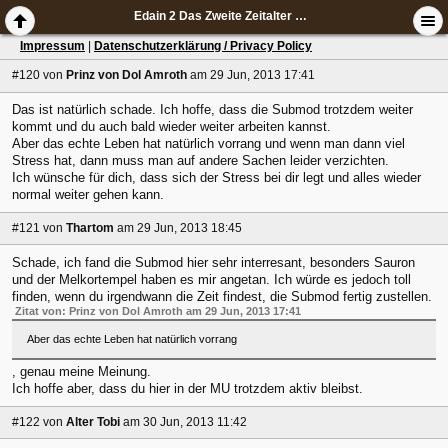
Edain 2 Das Zweite Zeitalter Submod
Impressum
|
Datenschutzerklärung / Privacy Policy
#120
von
Prinz von Dol Amroth
am 29 Jun, 2013 17:41
Das ist natürlich schade. Ich hoffe, dass die Submod trotzdem weiter
kommt und du auch bald wieder weiter arbeiten kannst.
Aber das echte Leben hat natürlich vorrang und wenn man dann viel
Stress hat, dann muss man auf andere Sachen leider verzichten.
Ich wünsche für dich, dass sich der Stress bei dir legt und alles wieder
normal weiter gehen kann.
#121
von
Thartom
am 29 Jun, 2013 18:45
Schade, ich fand die Submod hier sehr interresant, besonders Sauron
und der Melkortempel haben es mir angetan. Ich würde es jedoch toll
finden, wenn du irgendwann die Zeit findest, die Submod fertig zustellen.
Zitat von: Prinz von Dol Amroth am 29 Jun, 2013 17:41
Aber das echte Leben hat natürlich vorrang
, genau meine Meinung.
Ich hoffe aber, dass du hier in der MU trotzdem aktiv bleibst.
#122
von
Alter Tobi
am 30 Jun, 2013 11:42