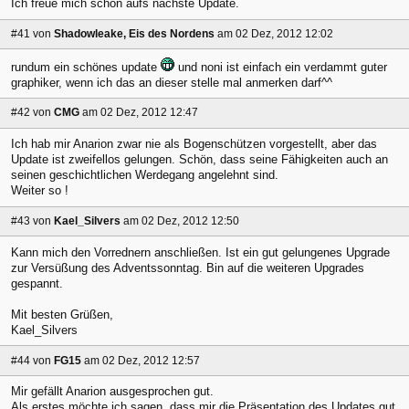
Ich freue mich schon aufs nächste Update.
#41
von
Shadowleake, Eis des Nordens
am 02 Dez, 2012 12:02
rundum ein schönes update
und noni ist einfach ein verdammt guter
graphiker, wenn ich das an dieser stelle mal anmerken darf^^
#42
von
CMG
am 02 Dez, 2012 12:47
Ich hab mir Anarion zwar nie als Bogenschützen vorgestellt, aber das
Update ist zweifellos gelungen. Schön, dass seine Fähigkeiten auch an
seinen geschichtlichen Werdegang angelehnt sind.
Weiter so !
#43
von
Kael_Silvers
am 02 Dez, 2012 12:50
Kann mich den Vorrednern anschließen. Ist ein gut gelungenes Upgrade
zur Versüßung des Adventssonntag. Bin auf die weiteren Upgrades
gespannt.
Mit besten Grüßen,
Kael_Silvers
#44
von
FG15
am 02 Dez, 2012 12:57
Mir gefällt Anarion ausgesprochen gut.
Als erstes möchte ich sagen, dass mir die Präsentation des Updates gut