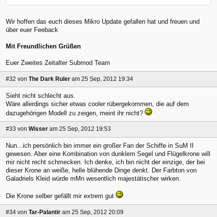
Wir hoffen das euch dieses Mikro Update gefallen hat und freuen und
über euer Feeback
Mit Freundlichen Grüßen
Euer Zweites Zeitalter Submod Team
#32
von
The Dark Ruler
am 25 Sep, 2012 19:34
Sieht nicht schlecht aus.
Wäre allerdings sicher etwas cooler rübergekommen, die auf dem
dazugehörigen Modell zu zeigen, meint ihr nicht?
#33
von
Wisser
am 25 Sep, 2012 19:53
Nun...ich persönlich bin immer ein großer Fan der Schiffe in SuM II
gewesen. Aber eine Kombination von dunklem Segel und Flügelkrone will
mir nicht recht schmecken. Ich denke, ich bin nicht der einzige, der bei
dieser Krone an weiße, helle blühende Dinge denkt. Der Farbton von
Galadriels Kleid würde mMn wesentlich majestätischer wirken.
Die Krone selber gefällt mir extrem gut
#34
von
Tar-Palantir
am 25 Sep, 2012 20:09