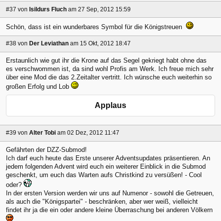
#37
von
Isildurs Fluch
am 27 Sep, 2012 15:59
Schön, dass ist ein wunderbares Symbol für die Königstreuen
#38
von
Der Leviathan
am 15 Okt, 2012 18:47
Erstaunlich wie gut ihr die Krone auf das Segel gekriegt habt ohne das
es verschwommen ist, da sind wohl Profis am Werk. Ich freue mich sehr
über eine Mod die das 2.Zeitalter vertritt. Ich wünsche euch weiterhin so
großen Erfolg und Lob
Applaus
#39
von
Alter Tobi
am 02 Dez, 2012 11:47
Gefährten der DZZ-Submod!
Ich darf euch heute das Erste unserer Adventsupdates präsentieren. An
jedem folgenden Advent wird euch ein weiterer Einblick in die Submod
geschenkt, um euch das Warten aufs Christkind zu versüßen! - Cool
oder?
In der ersten Version werden wir uns auf Numenor - sowohl die Getreuen,
als auch die "Königspartei" - beschränken, aber wer weiß, vielleicht
findet ihr ja die ein oder andere kleine Überraschung bei anderen Völkern