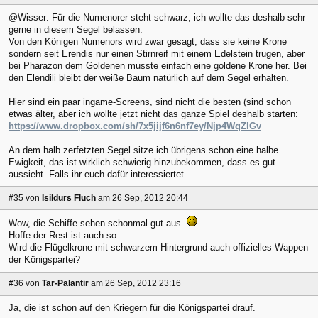
@Wisser: Für die Numenorer steht schwarz, ich wollte das deshalb sehr
gerne in diesem Segel belassen.
Von den Königen Numenors wird zwar gesagt, dass sie keine Krone
sondern seit Erendis nur einen Stirnreif mit einem Edelstein trugen, aber
bei Pharazon dem Goldenen musste einfach eine goldene Krone her. Bei
den Elendili bleibt der weiße Baum natürlich auf dem Segel erhalten.
Hier sind ein paar ingame-Screens, sind nicht die besten (sind schon
etwas älter, aber ich wollte jetzt nicht das ganze Spiel deshalb starten:
https://www.dropbox.com/sh/7x5jijf6n6nf7ey/Njp4WqZlGv
An dem halb zerfetzten Segel sitze ich übrigens schon eine halbe
Ewigkeit, das ist wirklich schwierig hinzubekommen, dass es gut
aussieht. Falls ihr euch dafür interessiertet.
#35
von
Isildurs Fluch
am 26 Sep, 2012 20:44
Wow, die Schiffe sehen schonmal gut aus
Hoffe der Rest ist auch so...
Wird die Flügelkrone mit schwarzem Hintergrund auch offizielles Wappen
der Königspartei?
#36
von
Tar-Palantir
am 26 Sep, 2012 23:16
Ja, die ist schon auf den Kriegern für die Königspartei drauf.