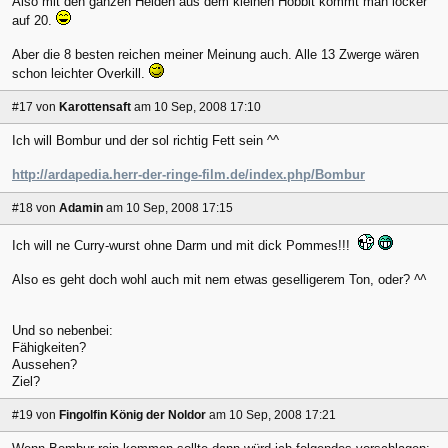
Also mit den ganzen Helden aus dem kleinen Hobbit kommt man locker
auf 20.
Aber die 8 besten reichen meiner Meinung auch. Alle 13 Zwerge wären
schon leichter Overkill.
#17
von
Karottensaft
am 10 Sep, 2008 17:10
Ich will Bombur und der sol richtig Fett sein ^^
http://ardapedia.herr-der-ringe-film.de/index.php/Bombur
#18
von
Adamin
am 10 Sep, 2008 17:15
Ich will ne Curry-wurst ohne Darm und mit dick Pommes!!!
Also es geht doch wohl auch mit nem etwas geselligerem Ton, oder?
^^
Und so nebenbei:
Fähigkeiten?
Aussehen?
Ziel?
#19
von
Fingolfin König der Noldor
am 10 Sep, 2008 17:21