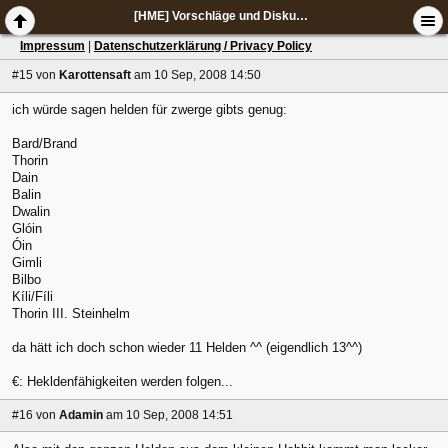
[HME] Vorschläge und Diskussion zur Change List
Impressum
|
Datenschutzerklärung / Privacy Policy
#15
von
Karottensaft
am 10 Sep, 2008 14:50
ich würde sagen helden für zwerge gibts genug:
Bard/Brand
Thorin
Dain
Balin
Dwalin
Glóin
Óin
Gimli
Bilbo
Kíli/Fíli
Thorin III. Steinhelm
da hätt ich doch schon wieder 11 Helden ^^ (eigendlich 13^^)
€: Hekldenfähigkeiten werden folgen...
#16
von
Adamin
am 10 Sep, 2008 14:51