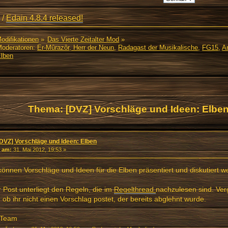
/
Edain 4.8.4 released!
Modifikationen
»
Das Vierte Zeitalter Mod
»
oderatoren:
Er-Mûrazôr, Herr der Neun
,
Radagast der Musikalische
,
FG15
,
Ar
Elben
Thema: [DVZ] Vorschläge und Ideen: Elbe
[DVZ] Vorschläge und Ideen: Elben
«
am:
31. Mai 2012, 19:53 »
können Vorschläge und Ideen für die Elben präsentiert und diskutiert w
 Post unterliegt den Regeln, die im
Regelthread
nachzulesen sind. Ver
 ob ihr nicht einen Vorschlag postet, der bereits abglehnt wurde.
Team