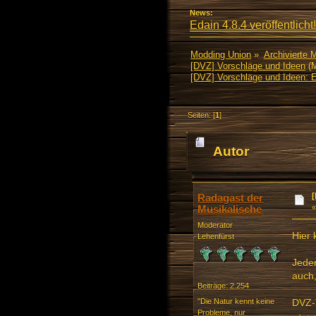
News:
Edain 4.8.4 veröffentlicht!
Modding Union
»
Archivierte 
[DVZ] Vorschläge und Ideen
(M
[DVZ] Vorschläge und Ideen: 
Seiten: [
1
]
Autor
13100 mal)
Radagast der
Musikalische
Moderator
Hier 
Lehenfürst
Jeder
auch,
Beiträge: 2.254
"Die Natur kennt keine
DVZ-
Probleme, nur