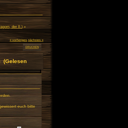
agorn, der II.
) »
« vorheriges
nächstes »
DRUCKEN
n (Gelesen
erden.
gewissert euch bitte