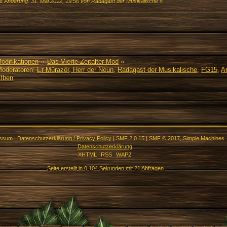
te Änderung: 31. Mai 2012, 19:56 von Radagast der Musikalische
»
Modifikationen
»
Das Vierte Zeitalter Mod
»
oderatoren:
Er-Mûrazôr, Herr der Neun
,
Radagast der Musikalische
,
FG15
,
Ar
Elben
essum
|
Datenschutzerklärung / Privacy Policy
|
SMF 2.0.15
|
SMF © 2017
,
Simple Machines
Datenschutzerklärung
XHTML
RSS
WAP2
Seite erstellt in 0.104 Sekunden mit 21 Abfragen.