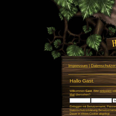
Impressum
|
Datenschutzerk
Hallo Gast.
Willkommen
Gast
. Bitte
einloggen
od
Mail
übersehen?
Einloggen mit Benutzername, Passwo
Datenschutzerklärung Benutzername 
Dauer in einem Cookie abgelegt.