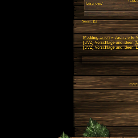
«
Letz
Lösungen."
Seiten: [
1
]
Modding Union
»
Archivierte 
[DVZ] Vorschläge und Ideen
(M
[DVZ] Vorschläge und Ideen: 
Impr