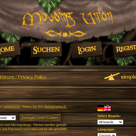
lärung / Privacy Policy
er
registrieren
. Haben Sie Ihre
Aktivierungs E-
Select Boards:
rt und Sitzungslänge. Hierbei werden gemäß
und Passwort verschlüsselt für die gewählte
Language: