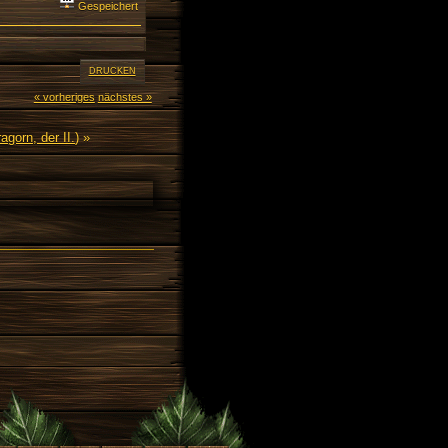
Gespeichert
DRUCKEN
« vorheriges
nächstes »
agorn, der II.
) »