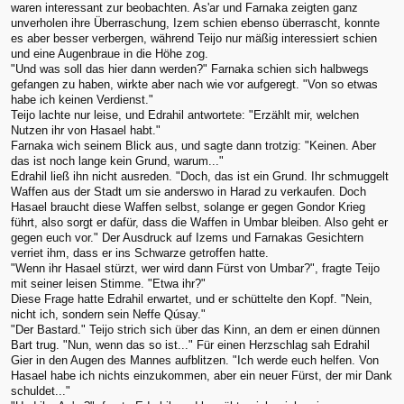
waren interessant zur beobachten. As'ar und Farnaka zeigten ganz
unverholen ihre Überraschung, Izem schien ebenso überrascht, konnte
es aber besser verbergen, während Teijo nur mäßig interessiert schien
und eine Augenbraue in die Höhe zog.
"Und was soll das hier dann werden?" Farnaka schien sich halbwegs
gefangen zu haben, wirkte aber nach wie vor aufgeregt. "Von so etwas
habe ich keinen Verdienst."
Teijo lachte nur leise, und Edrahil antwortete: "Erzählt mir, welchen
Nutzen ihr von Hasael habt."
Farnaka wich seinem Blick aus, und sagte dann trotzig: "Keinen. Aber
das ist noch lange kein Grund, warum..."
Edrahil ließ ihn nicht ausreden. "Doch, das ist ein Grund. Ihr schmuggelt
Waffen aus der Stadt um sie anderswo in Harad zu verkaufen. Doch
Hasael braucht diese Waffen selbst, solange er gegen Gondor Krieg
führt, also sorgt er dafür, dass die Waffen in Umbar bleiben. Also geht er
gegen euch vor." Der Ausdruck auf Izems und Farnakas Gesichtern
verriet ihm, dass er ins Schwarze getroffen hatte.
"Wenn ihr Hasael stürzt, wer wird dann Fürst von Umbar?", fragte Teijo
mit seiner leisen Stimme. "Etwa ihr?"
Diese Frage hatte Edrahil erwartet, und er schüttelte den Kopf. "Nein,
nicht ich, sondern sein Neffe Qúsay."
"Der Bastard." Teijo strich sich über das Kinn, an dem er einen dünnen
Bart trug. "Nun, wenn das so ist..." Für einen Herzschlag sah Edrahil
Gier in den Augen des Mannes aufblitzen. "Ich werde euch helfen. Von
Hasael habe ich nichts einzukommen, aber ein neuer Fürst, der mir Dank
schuldet..."