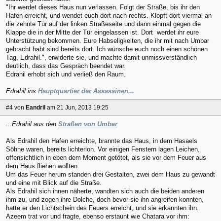
"Ihr werdet dieses Haus nun verlassen. Folgt der Straße, bis ihr den
Hafen erreicht, und wendet euch dort nach rechts. Klopft dort viermal an
die zehnte Tür auf der linken Straßeseite und dann einmal gegen die
Klappe die in der Mitte der Tür eingelassen ist. Dort werdet ihr eure
Unterstützung bekommen. Eure Habseligkeiten, die ihr mit nach Umbar
gebracht habt sind bereits dort. Ich wünsche euch noch einen schönen
Tag, Edrahil.", erwiderte sie, und machte damit unmissverständlich
deutlich, dass das Gespräch beendet war.
Edrahil erhobt sich und verließ den Raum.
Edrahil ins
Hauptquartier der Assassinen...
#4
von
Eandril
am 21 Jun, 2013 19:25
...Edrahil aus den
Straßen von Umbar
Als Edrahil den Hafen erreichte, brannte das Haus, in dem Hasaels
Söhne waren, bereits lichterloh. Vor einigen Fenstern lagen Leichen,
offensichtlich in eben dem Moment getötet, als sie vor dem Feuer aus
dem Haus fliehen wollten.
Um das Feuer herum standen drei Gestalten, zwei dem Haus zu gewandt
und eine mit Blick auf die Straße.
Als Edrahil sich ihnen näherte, wandten sich auch die beiden anderen
ihm zu, und zogen ihre Dolche, doch bevor sie ihn angreifen konnten,
hatte er den Lichtschein des Feuers erreicht, und sie erkannten ihn.
Azeem trat vor und fragte, ebenso erstaunt wie Chatara vor ihm: