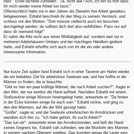
hast." Izînel lächelte zufrieden. "Ja, nicht war? Ach, ich bin so froh dass
ihr mich wieder meine Arbeit tun lasst."
Offensichtlich hatte sie in den Jahren als Dienerin ihre Arbeit geradezu
liebgewonnen. Edrahil beschrieb ihr den Weg zu seinem Versteck, und
schloss mit den Worten: "Dort müsste vielleicht auch ein bisschen
durchgefegt werden, du solltest dich dort also wohlfühlen. Pass nur auf
dass dir niemand folgt!"
Er nahm die Alte nicht aus reiner Mildtätigkeit auf, sondern weil sie in
mehreren Adelshäusern Umbars und bei mächtigen Händlern gedient
hatte, und Edrahil erhoffte sich auch von ihr die ein oder andere
interessante Information.
Nur kurze Zeit später fand Edrahil sich in einer Taverne am Hafen wieder,
die ein beliebtes Ziel für arbeitslose Seeleute war, und hier hoffte er die
Männer zu finden, die er brauchte.
"Gibt es hier ein paar kräftige Männer, die nach Arbeit suchen?", fragte er
den Wirt, der nur wortlos die Hand aufhielt. Nachdem Edrahil mit einem
Stoßseufzer einige Münzen hineingelegt hatte, antwortete er: "Da hinten
in der Ecke könnten einige für euch sein." Edrahil nickte, und ging zu
den drei Männern, auf die der Wirt gezeigt hatte.
"Grüße", sagte er, und die Seeleute unterbrachen ihr Armdrücken und
wandten sich ihm zu. "Ich habe gehört, ihr sucht Arbeit?"
"Das tun wir", antwortete einer der Armdrückenden, und ließ die Hand
seines Gegners los. Edrahil sah zufrieden, wie die Muskeln des Mannes
in seinem nackten Oberarm spielten. Das konnten genau die Leute sein,