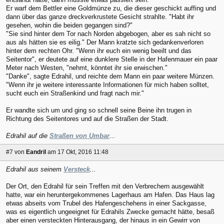
Er warf dem Bettler eine Goldmünze zu, die dieser geschickt auffing und
dann über das ganze dreckverkrustete Gesicht strahlte. "Habt ihr
gesehen, wohin die beiden gegangen sind?"
"Sie sind hinter dem Tor nach Norden abgebogen, aber es sah nicht so
aus als hätten sie es eilig." Der Mann kratzte sich gedankenverloren
hinter dem rechten Ohr. "Wenn ihr euch ein wenig beeilt und das
Seitentor", er deutete auf eine dunklere Stelle in der Hafenmauer ein paar
Meter nach Westen, "nehmt, könntet ihr sie erwischen."
"Danke", sagte Edrahil, und reichte dem Mann ein paar weitere Münzen.
"Wenn ihr je weitere interessante Informationen für mich haben solltet,
sucht euch ein Straßenkind und fragt nach mir."
Er wandte sich um und ging so schnell seine Beine ihn trugen in
Richtung des Seitentores und auf die Straßen der Stadt.
Edrahil auf die
Straßen von Umbar
...
#7
von
Eandril
am 17 Okt, 2016 11:48
Edrahil aus seinem
Versteck
...
Der Ort, den Edrahil für sein Treffen mit den Verbrechern ausgewählt
hatte, war ein heruntergekommenes Lagerhaus am Hafen. Das Haus lag
etwas abseits vom Trubel des Hafengeschehens in einer Sackgasse,
was es eigentlich ungeeignet für Edrahils Zwecke gemacht hätte, besaß
aber einen versteckten Hinterausgang, der hinaus in ein Gewirr von