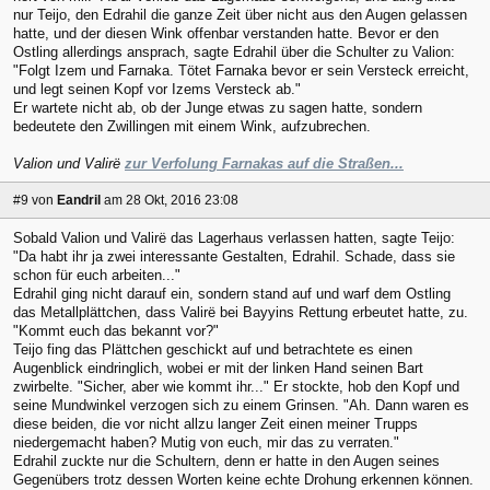
nur Teijo, den Edrahil die ganze Zeit über nicht aus den Augen gelassen
hatte, und der diesen Wink offenbar verstanden hatte. Bevor er den
Ostling allerdings ansprach, sagte Edrahil über die Schulter zu Valion:
"Folgt Izem und Farnaka. Tötet Farnaka bevor er sein Versteck erreicht,
und legt seinen Kopf vor Izems Versteck ab."
Er wartete nicht ab, ob der Junge etwas zu sagen hatte, sondern
bedeutete den Zwillingen mit einem Wink, aufzubrechen.
Valion und Valirë
zur Verfolung Farnakas auf die Straßen...
#9
von
Eandril
am 28 Okt, 2016 23:08
Sobald Valion und Valirë das Lagerhaus verlassen hatten, sagte Teijo:
"Da habt ihr ja zwei interessante Gestalten, Edrahil. Schade, dass sie
schon für euch arbeiten..."
Edrahil ging nicht darauf ein, sondern stand auf und warf dem Ostling
das Metallplättchen, dass Valirë bei Bayyins Rettung erbeutet hatte, zu.
"Kommt euch das bekannt vor?"
Teijo fing das Plättchen geschickt auf und betrachtete es einen
Augenblick eindringlich, wobei er mit der linken Hand seinen Bart
zwirbelte. "Sicher, aber wie kommt ihr..." Er stockte, hob den Kopf und
seine Mundwinkel verzogen sich zu einem Grinsen. "Ah. Dann waren es
diese beiden, die vor nicht allzu langer Zeit einen meiner Trupps
niedergemacht haben? Mutig von euch, mir das zu verraten."
Edrahil zuckte nur die Schultern, denn er hatte in den Augen seines
Gegenübers trotz dessen Worten keine echte Drohung erkennen können.