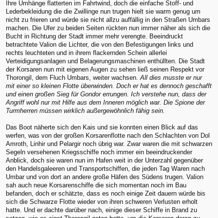
Ihre Umhänge flatterten im Fahrtwind, doch die einfache Stoff- und
Lederbekleidung die die Zwillinge nun trugen hielt sie warm genug um
nicht zu frieren und würde sie nicht allzu auffällig in den Straßen Umbars
machen. Die Ufer zu beiden Seiten rückten nun immer näher als sich die
Bucht in Richtung der Stadt immer mehr verengte. Beeindruckt
betrachtete Valion die Lichter, die von den Befestigungen links und
rechts leuchteten und in ihrem flackernden Schein allerlei
Verteidigungsanlagen und Belagerungsmaschinen enthüllten. Die Stadt
der Korsaren nun mit eigenen Augen zu sehen ließ seinen Respekt vor
Thorongil, dem Fluch Umbars, weiter wachsen.
All dies musste er nur
mit einer so kleinen Flotte überwinden. Doch er hat es dennoch geschafft
und einen großen Sieg für Gondor errungen. Ich verstehe nun, dass der
Angriff wohl nur mit Hilfe aus dem Inneren möglich war. Die Spione der
Turmherren müssen wirklich außergewöhnlich fähig sein.
Das Boot näherte sich den Kais und sie konnten einen Blick auf das
werfen, was von der großen Korsarenflotte nach den Schlachten von Dol
Amroth, Linhir und Pelargir noch übrig war. Zwar waren die mit schwarzen
Segeln versehenen Kriegsschiffe noch immer ein beeindruckender
Anblick, doch sie waren nun im Hafen weit in der Unterzahl gegenüber
den Handelsgaleeren und Transportschiffen, die jeden Tag Waren nach
Umbar und von dort an andere große Häfen des Südens trugen. Valion
sah auch neue Korsarenschiffe die sich momentan noch im Bau
befanden, doch er schätzte, dass es noch einige Zeit dauern würde bis
sich die Schwarze Flotte wieder von ihren schweren Verlusten erholt
hatte. Und er dachte darüber nach, einige dieser Schiffe in Brand zu