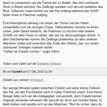
brach er zusammen und die Fackel fiel zu Boden, das dort verstreute
Stroh in Brand setzend. Die Zwillinge wandten sich ab und verließen das
Boot. Gelassen marschierten sie den Kai entlang während das Schiff
hinter ihnen in Flammen aufging.
Eine Alarmglocke erklang von einem der Türme und der Hafen
verwandelte sich ein einziges Chaos. Hafenarbeiter stürzten an ihnen
vorbei, jeder darauf bedacht, die Flammen zu löschen oder andere
Schiffe vor dem Feuer zu retten, das auf sie überzuspringen drohte. In
dem Durcheinander kamen die Zwillinge problemlos an allen anderen
Wächtern vorbei und erreichten das Ende des Hafens, das von einem
steinernen Torbogen markiert wurde.
"Gehen wir Edrahil suchen," sagte Valion.
Valion und Valirë auf die
Straßen Umbars
#6
von
Eandril
am 07 Okt, 2016 11:38
Edrahil aus seinem
Versteck
...
Nur wenige Minuten später erreichten Edrahil und seine kleine Führerin
das Kai, wo das Fischerboot noch in hellen Flammen stand. Eine kleine
Menge hatte sich um den Anlegeplatz versammelt, doch Edrahil konnte
nirgends jemanden erkennen der aussah als ob er aus Gondor käme. Er
blieb stehen und wandte sich an das Mädchen. "Bist du sicher, dass du