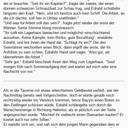
die er brauchte. "Seit ihr ein Kapitän?", fragte der zweite, der einen
dünnen schwarzen Schnauzbart zur Schau trug, und Edrahil schüttelte
langsam den Kopf. "Nein, und ich besitze auch kein Schiff. Die Arbeit, an
die ich dachte, soll hier in Umbar stattfinden."
"Und was für Arbeit soll das sein?", fragte jetzt wieder der erste der
Männer. Seine Stimme klang misstrauisch.
"Ihr sollt ein Lagerhaus bewachen und möglichst einschüchternd
aussehen. Keine Kämpfe, kein Risiko, gute Bezahlung", erwiderte
Edrahil, und bot ihnen die Hand dar. "Schlagt ihr ein?" Die drei
Seemänner wechselten einen Blick, dann ergriff der erste, der ihr
Anführer zu sein schien, Edrahils Hand und sagte: "Also gut, wir
übernehmen die Arbeit."
"Sehr gut." Edrahil beschrieb ihnen den Weg zum Lagerhaus. "Seid
morgen früh nach Sonnenaufgang dort und wartet auf mich oder eine
Nachricht von mir."
Als er die Taverne mit etwas erleichtertem Geldbeutel verließ, war der
Nachmittag bereits weit fortgeschritten, doch er würde gerade noch
rechtzeitig wieder ins Versteck kommen, bevor Bayyin einen Boten zu
den Zwillingen schicken würde. Edrahil schlängelte sich durch die
Menschenmenge in Richtung Hafentor, als er plötzlich von der Seite
angesprochen wurde: "Möchtet ihr vielleicht einen Diamanten kaufen? Er
kostet auch nur zehn Silber."
Er wandte sich um, und sah sich dem jungen Mann gegenüber dem er