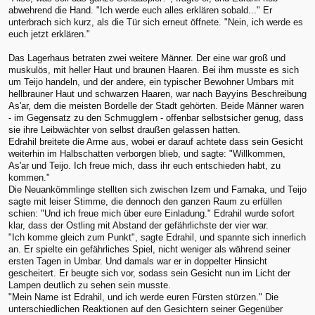
abwehrend die Hand. "Ich werde euch alles erklären sobald..." Er
unterbrach sich kurz, als die Tür sich erneut öffnete. "Nein, ich werde es
euch jetzt erklären."
Das Lagerhaus betraten zwei weitere Männer. Der eine war groß und
muskulös, mit heller Haut und braunen Haaren. Bei ihm musste es sich
um Teijo handeln, und der andere, ein typischer Bewohner Umbars mit
hellbrauner Haut und schwarzen Haaren, war nach Bayyins Beschreibung
As'ar, dem die meisten Bordelle der Stadt gehörten. Beide Männer waren
- im Gegensatz zu den Schmugglern - offenbar selbstsicher genug, dass
sie ihre Leibwächter von selbst draußen gelassen hatten.
Edrahil breitete die Arme aus, wobei er darauf achtete dass sein Gesicht
weiterhin im Halbschatten verborgen blieb, und sagte: "Willkommen,
As'ar und Teijo. Ich freue mich, dass ihr euch entschieden habt, zu
kommen."
Die Neuankömmlinge stellten sich zwischen Izem und Farnaka, und Teijo
sagte mit leiser Stimme, die dennoch den ganzen Raum zu erfüllen
schien: "Und ich freue mich über eure Einladung." Edrahil wurde sofort
klar, dass der Ostling mit Abstand der gefährlichste der vier war.
"Ich komme gleich zum Punkt", sagte Edrahil, und spannte sich innerlich
an. Er spielte ein gefährliches Spiel, nicht weniger als während seiner
ersten Tagen in Umbar. Und damals war er in doppelter Hinsicht
gescheitert. Er beugte sich vor, sodass sein Gesicht nun im Licht der
Lampen deutlich zu sehen sein musste.
"Mein Name ist Edrahil, und ich werde euren Fürsten stürzen." Die
unterschiedlichen Reaktionen auf den Gesichtern seiner Gegenüber