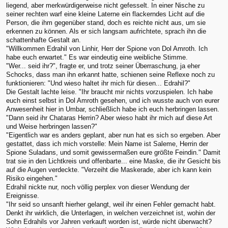
liegend, aber merkwürdigerweise nicht gefesselt. In einer Nische zu
seiner rechten warf eine kleine Laterne ein flackerndes Licht auf die
Person, die ihm gegenüber stand, doch es reichte nicht aus, um sie
erkennen zu können. Als er sich langsam aufrichtete, sprach ihn die
schattenhafte Gestalt an.
"Willkommen Edrahil von Linhir, Herr der Spione von Dol Amroth. Ich
habe euch erwartet." Es war eindeutig eine weibliche Stimme.
"Wer... seid ihr?", fragte er, und trotz seiner Überraschung, ja eher
Schocks, dass man ihn erkannt hatte, schienen seine Reflexe noch zu
funktionieren: "Und wieso haltet ihr mich für diesen... Edrahil?"
Die Gestalt lachte leise. "Ihr braucht mir nichts vorzuspielen. Ich habe
euch einst selbst in Dol Amroth gesehen, und ich wusste auch von eurer
Anwesenheit hier in Umbar, schließlich habe ich euch herbringen lassen.
"Dann seid ihr Chataras Herrin? Aber wieso habt ihr mich auf diese Art
und Weise herbringen lassen?"
"Eigentlich war es anders geplant, aber nun hat es sich so ergeben. Aber
gestattet, dass ich mich vorstelle: Mein Name ist Saleme, Herrin der
Spione Suladans, und somit gewissermaßen eure größte Feindin." Damit
trat sie in den Lichtkreis und offenbarte... eine Maske, die ihr Gesicht bis
auf die Augen verdeckte. "Verzeiht die Maskerade, aber ich kann kein
Risiko eingehen."
Edrahil nickte nur, noch völlig perplex von dieser Wendung der
Ereignisse.
"Ihr seid so unsanft hierher gelangt, weil ihr einen Fehler gemacht habt.
Denkt ihr wirklich, die Unterlagen, in welchen verzeichnet ist, wohin der
Sohn Edrahils vor Jahren verkauft worden ist, würde nicht überwacht?