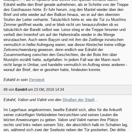
Edrahil wollte den Brief gerade aufnehmen, als er Schritte von der Treppe
des Gasthauses hörte. Er fuhr herum, zog den Mantel wieder über den
Brief und eilte wieder auf den Balkon hinaus, wo er auf den obersten
Stufen der Leiter verharrte. Tatsächlich hörte er, wie die Tür zu Mustîms
Zimmer geöffnet wurde, und er blieb nicht um herauszufinden ob es
tatsächlich der Bandit selbst war. Leise stieg er die Treppe hinunter und
verließ den Innenhof um auf der Hafenstraße wieder in die Menge
einzutauchen. Auch wenn Bayyin und mit ihm die Zwillinge inzwischen
vermutlich in heller Aufregung waren, war dieser Abstecher keine völlige
Zeitverschwendung gewesen, denn endlich war Edrahil der
Zusammenhang zwischen den Geschichten, die der Bote ihm über
Mustqîm erzählt hatte, aufgefallen: In jedem Fall war der Mann noch
nicht lange in Umbar, und handelte vermutlich im Auftrag eines anderen -
worauf der Brief, den er gesehen hatte, hindeuten konnte.
Edrahil in sein
Versteck
#8
von
Eandril
am 23 Okt, 2016 14:34
Edrahil, Valion und Valirë von den
Straßen der Stadt
...
Im Lagerhaus angekommen, beeilte Edrahil sich, alles für die Ankunft
seiner zukünftigen Verbündeten herzurichten und seinen Leuten die
letzten Anweisungen zu geben. Valion und Valirë namen ihre Plätze
rechts und links neben seinem Sitz, der absichtlich halb im Schatten lag,
ein, während sich zwei der Seeleute neben der Tür postierten. Der dritte