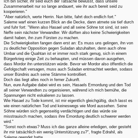
Ich bin sicher, ihr seid euch der Tatsache bewusst, dass unsere
Zusammenarbeit nur so lange andauert, wie ihr auch bereit seid zu
kooperieren."
"Aber natürlich, werte Herrin. Nun bitte, fahrt doch endlich fort."
Saleme warf einen kurzen Blick an die Decke, dann atmete sie tief durch
und fuhr fort: "Wenn also Hasael und all seine Söhne tot sind, ist sein
Neffe sein nächster Verwandter. Wir dürften also keine Schwierigkeiten
damit haben, ihn zum Fürsten zu machen.
Die Schwierigkeiten fangen dann erst an: Es muss uns gelingen, ihn von
zu deutlicher Opposition gegen Suladan abzuhalten, denn auch ohne
Umbar und die Quahtan ist er immer noch stark genug, sich in einem
Bürgerkrieg einige Zeit zu behaupten, und müssen davon ausgehen,
dass Mordor ihn unterstützen würde. Bevor wir Mordor also öffentlich die
Gefolgschaft versagen, muss auch Suladan entmachtet werden, sodass
unser Bündnis auch seine Stämme kontrolliert.
Doch das liegt alles noch in ferner Zukunft.
Nun, eure Aufgabe dabei wird es sein, Hasaels Ermordung und den Tod
all seiner Verwandten zu organisieren, während ich mich bemühe, die
Spannungen nicht eskalieren zu lassen.
Wie Hasael zu Tode kommt, ist mir eigentlich gleichgültig, doch lasst es
wie einen natürlichen Tod und keineswegs wie Mord aussehen. Seine
Söhne würden sich gegenseitig verdächtigen und das würde sie
misstrauisch machen, sodass ihre Emordung deutlich schwerer werden
wird."
"Sonst noch etwas? Muss ich das ganze alleine erledigen, oder gesteht
ihr mir tatsächlich ein wenig Unterstützung zu?", fragte Edrahil, als
Saleme geendet hatte.