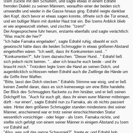
Izem zuckte mit den Schultern, und sagte etwas in einem Edrahil
fremden Dialekt zu seinen Männern, woraufhin einer der beiden sich
umwandte und wieder in die Gasse hinaus ging. Edrahil neigte dankbar
den Kopf, doch bevor er etwas sagen konnte, öffnete sich die Tür erneut,
und ein bulliger Mann mit dunkler Haut trat ein. Bei Izems Anblick blieb
er wie angewurzelt stehen, und zischte: "Izem!"
Der Angesprochene fuhr herum, erstarrte ebenfalls und sagte verächtlich:
"Was macht
der
hier?"
"Ich habe Farnaka eingeladen", sagte Edrahil ruhig, obwohl er sich
gewünscht hätte dass die beiden Schmuggler in etwas größeren Abstand
eingetroffen wären. "Ich weiß, dass ihr Konkurrenten seid..."
"Konkurrenten?", fuhr Izem dazwischen. "Dieser Hund..." Edrahil ließ
sich jedoch nicht beirren. "...aber ich brauche euch beide - und ihr
braucht mich." Trotzdem legte Izem die Hand an seinen Dolch, und
augenblicklich schlossen neben Edrahil auch die Zwillinge die Hände um
die Griffe ihrer Waffen.
"Bitte, lasst den Dolch stecken." Edrahils Stimme war eisig, und er ließ
keinen Zweifel daran, dass es sich keineswegs um eine Bitte handelte.
Der Blick des Schmugglers flackerte zu ihm hinüber, und er ließ seinen
Dolchgriff los. "Auch für euch gilt, dass ihr einen eurer Männer mitbringen
dürft - nur einen", sagte Edrahil nun zu Farnaka, als ob nichts passiert
wäre. Hinter dem größeren Schmuggler standen mindestens drei seiner
Männer, anscheinend war er trotz seiner einschüchternden Statur
wesentlich vorsichtiger - oder feiger - als Izem. Farnaka nickte, und
stellte sich gefolgt von einem seiner Männer in einigem Abstand zu Izem
vor Edrahil auf.
"Also, was soll das ganze Schauspiel?", fragte er, und Edrahil hob