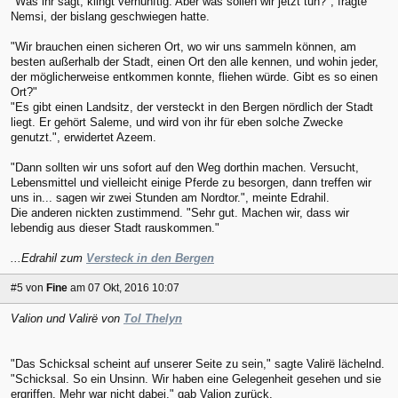
"Was ihr sagt, klingt vernünftig. Aber was sollen wir jetzt tun?", fragte
Nemsi, der bislang geschwiegen hatte.
"Wir brauchen einen sicheren Ort, wo wir uns sammeln können, am
besten außerhalb der Stadt, einen Ort den alle kennen, und wohin jeder,
der möglicherweise entkommen konnte, fliehen würde. Gibt es so einen
Ort?"
"Es gibt einen Landsitz, der versteckt in den Bergen nördlich der Stadt
liegt. Er gehört Saleme, und wird von ihr für eben solche Zwecke
genutzt.", erwidertet Azeem.
"Dann sollten wir uns sofort auf den Weg dorthin machen. Versucht,
Lebensmittel und vielleicht einige Pferde zu besorgen, dann treffen wir
uns in... sagen wir zwei Stunden am Nordtor.", meinte Edrahil.
Die anderen nickten zustimmend. "Sehr gut. Machen wir, dass wir
lebendig aus dieser Stadt rauskommen."
...Edrahil zum
Versteck in den Bergen
#5
von
Fine
am 07 Okt, 2016 10:07
Valion und Valirë von
Tol Thelyn
"Das Schicksal scheint auf unserer Seite zu sein," sagte Valirë lächelnd.
"Schicksal. So ein Unsinn. Wir haben eine Gelegenheit gesehen und sie
ergriffen. Mehr war nicht dabei." gab Valion zurück.