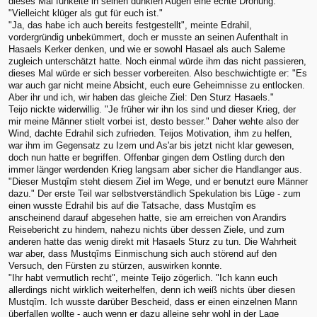
dieses Mal funkelte in seinen dunklen Augen eine echte Drohung.
"Vielleicht klüger als gut für euch ist."
"Ja, das habe ich auch bereits festgestellt", meinte Edrahil,
vordergründig unbekümmert, doch er musste an seinen Aufenthalt in
Hasaels Kerker denken, und wie er sowohl Hasael als auch Saleme
zugleich unterschätzt hatte. Noch einmal würde ihm das nicht passieren,
dieses Mal würde er sich besser vorbereiten. Also beschwichtigte er: "Es
war auch gar nicht meine Absicht, euch eure Geheimnisse zu entlocken.
Aber ihr und ich, wir haben das gleiche Ziel: Den Sturz Hasaels."
Teijo nickte widerwillig. "Je früher wir ihn los sind und dieser Krieg, der
mir meine Männer stielt vorbei ist, desto besser." Daher wehte also der
Wind, dachte Edrahil sich zufrieden. Teijos Motivation, ihm zu helfen,
war ihm im Gegensatz zu Izem und As'ar bis jetzt nicht klar gewesen,
doch nun hatte er begriffen. Offenbar gingen dem Ostling durch den
immer länger werdenden Krieg langsam aber sicher die Handlanger aus.
"Dieser Mustqîm steht diesem Ziel im Wege, und er benutzt eure Männer
dazu." Der erste Teil war selbstverständlich Spekulation bis Lüge - zum
einen wusste Edrahil bis auf die Tatsache, dass Mustqîm es
anscheinend darauf abgesehen hatte, sie am erreichen von Arandirs
Reisebericht zu hindern, nahezu nichts über dessen Ziele, und zum
anderen hatte das wenig direkt mit Hasaels Sturz zu tun. Die Wahrheit
war aber, dass Mustqîms Einmischung sich auch störend auf den
Versuch, den Fürsten zu stürzen, auswirken konnte.
"Ihr habt vermutlich recht", meinte Teijo zögerlich. "Ich kann euch
allerdings nicht wirklich weiterhelfen, denn ich weiß nichts über diesen
Mustqîm. Ich wusste darüber Bescheid, dass er einen einzelnen Mann
überfallen wollte - auch wenn er dazu alleine sehr wohl in der Lage