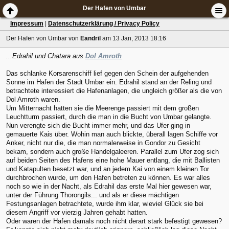
Der Hafen von Umbar
Impressum
|
Datenschutzerklärung / Privacy Policy
Der Hafen von Umbar
von
Eandril
am 13 Jan, 2013 18:16
...Edrahil und Chatara aus
Dol Amroth
Das schlanke Korsarenschiff lief gegen den Schein der aufgehenden
Sonne im Hafen der Stadt Umbar ein. Edrahil stand an der Reling und
betrachtete interessiert die Hafenanlagen, die ungleich größer als die von
Dol Amroth waren.
Um Mitternacht hatten sie die Meerenge passiert mit dem großen
Leuchtturm passiert, durch die man in die Bucht von Umbar gelangte.
Nun verengte sich die Bucht immer mehr, und das Ufer ging in
gemauerte Kais über. Wohin man auch blickte, überall lagen Schiffe vor
Anker, nicht nur die, die man normalerweise in Gondor zu Gesicht
bekam, sondern auch große Handelgaleeren. Parallel zum Ufer zog sich
auf beiden Seiten des Hafens eine hohe Mauer entlang, die mit Ballisten
und Katapulten besetzt war, und an jedem Kai von einem kleinen Tor
durchbrochen wurde, um den Hafen betreten zu können. Es war alles
noch so wie in der Nacht, als Edrahil das erste Mal hier gewesen war,
unter der Führung Thorongils... und als er diese mächtigen
Festungsanlagen betrachtete, wurde ihm klar, wieviel Glück sie bei
diesem Angriff vor vierzig Jahren gehabt hatten.
Oder waren der Hafen damals noch nicht derart stark befestigt gewesen?