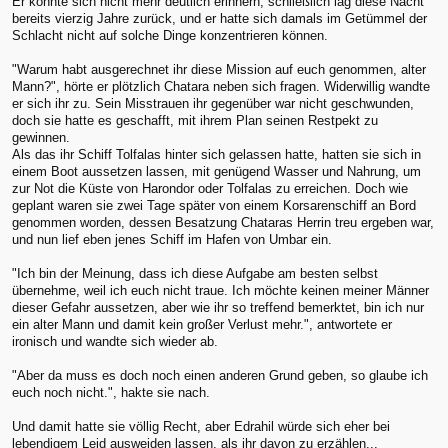
Er konnte sich nicht mehr deutlich erinnern, schließlich lag diese Nacht
bereits vierzig Jahre zurück, und er hatte sich damals im Getümmel der
Schlacht nicht auf solche Dinge konzentrieren können.
"Warum habt ausgerechnet ihr diese Mission auf euch genommen, alter
Mann?", hörte er plötzlich Chatara neben sich fragen. Widerwillig wandte
er sich ihr zu. Sein Misstrauen ihr gegenüber war nicht geschwunden,
doch sie hatte es geschafft, mit ihrem Plan seinen Restpekt zu
gewinnen.
Als das ihr Schiff Tolfalas hinter sich gelassen hatte, hatten sie sich in
einem Boot aussetzen lassen, mit genügend Wasser und Nahrung, um
zur Not die Küste von Harondor oder Tolfalas zu erreichen. Doch wie
geplant waren sie zwei Tage später von einem Korsarenschiff an Bord
genommen worden, dessen Besatzung Chataras Herrin treu ergeben war,
und nun lief eben jenes Schiff im Hafen von Umbar ein.
"Ich bin der Meinung, dass ich diese Aufgabe am besten selbst
übernehme, weil ich euch nicht traue. Ich möchte keinen meiner Männer
dieser Gefahr aussetzen, aber wie ihr so treffend bemerktet, bin ich nur
ein alter Mann und damit kein großer Verlust mehr.", antwortete er
ironisch und wandte sich wieder ab.
"Aber da muss es doch noch einen anderen Grund geben, so glaube ich
euch noch nicht.", hakte sie nach.
Und damit hatte sie völlig Recht, aber Edrahil würde sich eher bei
lebendigem Leid ausweiden lassen, als ihr davon zu erzählen...