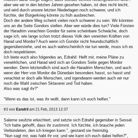
aber wie wir in den letzten Jahren gesehen haben, ist dies nicht leicht,
und wird durch unsere letzten Niederlagen noch schwerer, und ich
fürchte, der Bürgerkrieg könnte zu früh ausbrechen.
Doch der andere Weg scheint vielen noch schwerer zu sein: Wir könnten
uns an die Seite Gondors stellen. Aber wer würde dies tun? Viele Fürsten
der Haradrim verachten Gondor für seine scheinbare Schwäche, doch
sage ich, wie lange schon trotzt dieses Volk den vereinten Kräften von
Harad und Mordor? Auch wenn ich Gondor nicht freundschaftlich
gegenüberstehe, und es auch wahrscheinlich nie tun werde, muss ich es
doch respektieren.
Ich biete euch also folgendes an, Edrahil: Helft mir, meine Pläne zu
verwirklichen, und Harad wird sich an Gondors Seite gegen Mordor
wenden. Denn letztendlich sind auch die Haradrim Menschen, und auch
wenn der Herr von Mordor die Dúnedain besonders hasst, so hasst und
verachtet er doch
alle
Menschen, und irgendwann werden auch wir nur
noch die Wahl zwischen Sklaverei und Tod haben.
Also was sagt ihr?"
"Wenn es das ist, was ihr wollt, dann kann ich euch helfen."
#3
von
Eandril
am 21 Feb, 2013 12:37
Saleme seufzte erleichtert, und setzte sich Edrahil gegenüber in Sessel.
"Ich hatte gehofft, dass ihr zustimmt. Ich fürchte, ich brauche jeden
Verbündeten, den ich kriegen kann.", gestand sie freimütig.
"Nun sagt mir, was habt ihr vor, und wie kann ich euch dabei helfen?",