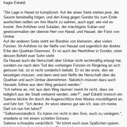
fragte Edrahil.
"Die Lage in Harad ist kompliziert. Auf der einen Seite stehen jene, die
Sauron bereitwillig folgen, und den Krieg gegen Gondor bis zum Ende
ausfechten wollen um ihre Macht zu wahren, auch egal, wie viel es
kostet. Ihre Anführer sind Suladan, der mächtigste Sultan und
gewissermaßen der oberste Herr von Harad, und Hasael, der Fürst von
Umbar.
Auf der anderen Seite steht ein Bündnis von kleineren, aber vielen
Fürsten. Ihr Anführer ist der Neffe von Hasael und eigentlich der direkte
Erbe den Quahtan-Stammes. Er ist auch der Heerführer in Gondor, unter
dessen Befehl euer Sohn steht.
Da Hasael auch die Herrschaft über Umbar nicht rechtmäßig erlangt hat,
sondern sie nach dem Tod des vorherigen Fürsten im Ringkrieg an sich
gerissen hat, ist er nicht sonderlich beliebt. Er ist der erste, den wir
beseitigen müssen, und dann wird sein Neffe die Herrschaft über die
Quahtan und auch Umbar übernehmen. Natürlich müssen dazu auch
Hasaels Söhne aus dem Weg geräumt werden."
"Ich nehme an, mit 'aus dem Weg räumen' meint ihr nicht, dass sie
lediglich aus der Stadt verbannt werden, oder?", warf Edrahil ironisch ein.
Saleme blickte ihn durch die Augenschlitze ihrer Maske missbilligend an,
und fuhr fort: "Ich denke, ihr wisst ebenso gut wie ich, was ich meine.
Darf ich nun fort fahre?"
"Selbstverständlich. Es käme mir nicht in den Sinn, euch zu verärgern.",
erwiderte er mit einem schiefen Grinsen.
Saleme schnaubte verächtlich. "Ihr könnt euch eure Späßchen sparen.