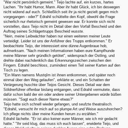
"War nicht persönlich gemeint." Teijo lachte auf, ein kurzes, hartes
Lachen. "Ihr habt Humor, Mann. Aber ihr habt Glück, ich bin deswegen
nicht wütend auf euch. Schließlich seit ihr ja nicht gezielt gegen mich
vorgegangen - oder?" Edrahil schüttelte den Kopf, obwohl die Frage
sicherlich nur rhetorisch gemeint gewesen war. Er konnte sich nicht
vorstellen, dass Teijo nicht im Detail über den Vorfall Bescheid und den
Auftrag seines Schlägertrupps Bescheid wusste.
"Nein, meine Leibwächter haben nur einen weiteren meiner Leute
verteidigt. Leider ist uns der Anführer des Trupps entkommen." Er
beobachtete Teijo, der interessiert eine dünne Augenbraue hob,
aufmerksam. "Nach meinen Informationen haben eure Kampfhunde
meine Männer sehr gründlich getötet", widersprach der Ostling, und
drehte dabei nachdenklich das Erkennungszeichen zwischen den
Fingern. Edrahil beschloss, zumindest einen Teil seiner Karten auf den
Tisch zu legen.
"Ein Mann namens Mustqîm ist ihnen entkommen, und später noch
einmal über den Weg gelaufen", erklärte er, und ein Schatten der
Verärgerung huschte über Teijos Gesicht. Dieses Detail war dem
Söldnerführer offenbar bislang entgangen, und Edrahil vermutete, dass
dafür schon bald der ein oder andere seiner Untergebenen würde büßen
müssen. "Sagt euch dieser Name etwas?"
Teijo hatte sich schnell wieder gefangen, und seufzte theatralisch.
"Edrahil, versucht ihr mich auf so plumpe Art und Weise auszuhorchen?
Ich pflege nichts über meine Kunden herum zu erzählen."
Edrahil lächelte. "Er ist also keiner eurer Männer, wie ich mir gedacht
hatte." "Ihr seid klug, das muss ich euch lassen", erwiderte Teijo, und