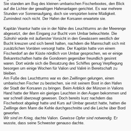
Sie standen am Bug des kleinen umbarischen Fischerbootes, den Blick
auf die Lichter der gewaltigen Hafenanlagen gerichtet. Es war mehrere
Stunden vor Sonnenaufgang, doch sie verspürten keine Müdigkeit.
Zumindest noch nicht. Der Hafen der Korsaren erwartete sie.
Kapitän Veantur hatte sie in der Nähe des Leuchtturms an der Meerenge
abgesetzt, der den Eingang zur Bucht vom Umbar beleuchtete. Die
Súlrohír
würde mit äußerster Vorsicht in den Gewässern westlich der
Bucht kreuzen und sich bereit halten, nachdem die Mannschaft sich mit
zusätzlichen Vorräten versorgt hatte. Der Kapitän hatte von einem
Fischerdorf an der Küste nördlich von Umbar gesprochen, wo er einige
Bekanntschaften hatte die Gondorern gegenüber freundlich gesinnt
waren. Dort würde sich die Besatzung des Schiffes genug Verpflegung
besorgen um einige Wochen für Valion und Valirë in Bereitschaft zu
bleiben.
Am Fuße des Leuchtturms war es den Zwillingen gelungen, einen
umbarischen Fischer zu bestechen, sie mit seinem Boot in den Hafen
der Stadt der Korsaren zu bringen. Beim Anblick der Münzen in Valions
Hand hatte der Mann ein gieriges Leuchten in den Augen bekommen und
war schnell überzeugt gewesen. Doch bereits kurz nachdem das
Fischerboot abgelegt hatte und Kurs auf Umbar gesetzt hatte, hatten die
Zwillinge dem Mann die Kehle durchgeschnitte und die Leiche über Bord
geworfen.
Wir sind im Krieg,
dachte Valion.
Gewisse Opfer sind notwendig.
Er
wusste, dass seine Schwester genauso dachte.