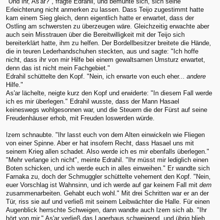
"Und ihr, As'ar?", fragte Edrahil, und bemühte sich, sich seine
Erleichterung nicht anmerken zu lassen. Dass Teijo zugestimmt hatte
kam einem Sieg gleich, denn eigentlich hatte er erwartet, dass der
Ostling am schwersten zu überzeugen wäre. Gleichzeitig erwachte aber
auch sein Misstrauen über die Bereitwilligkeit mit der Teijo sich
bereiterklärt hatte, ihm zu helfen. Der Bordellbesitzer breitete die Hände,
die in teuren Lederhandschuhen steckten, aus und sagte: "Ich hoffe
nicht, dass ihr von mir Hilfe bei einem gewaltsamen Umsturz erwartet,
denn das ist nicht mein Fachgebiet."
Edrahil schüttelte den Kopf. "Nein, ich erwarte von euch eher...
andere
Hilfe."
As'ar lächelte, neigte kurz den Kopf und erwiderte: "In diesem Fall werde
ich es mir überlegen." Edrahil wusste, dass der Mann Hasael
keineswegs wohlgesonnen war, und die Steuern die der Fürst auf seine
Freudenhäuser erhob, mit Freuden loswerden würde.
Izem schnaubte. "Ihr lasst euch von dem Alten einwickeln wie Fliegen
von einer Spinne. Aber er hat insofern Recht, dass Hasael uns mit
seinem Krieg allen schadet. Also werde ich es mir ebenfalls überlegen."
"Mehr verlange ich nicht", meinte Edrahil. "Ihr müsst mir lediglich einen
Boten schicken, und ich werde euch in alles einweihen." Er wandte sich
Farnaka zu, doch der Schmuggler schüttelte vehement den Kopf. "Nein,
euer Vorschlag ist Wahnsinn, und ich werde auf gar keinem Fall mit
dem
zusammenarbeiten. Gehabt euch wohl." Mit drei Schritten war er an der
Tür, riss sie auf und verließ mit seinem Leibwächter die Halle. Für einen
Augenblick herrschte Schweigen, dann wandte auch Izem sich ab. "Ihr
hört von mir." As'ar verließ das Lagerhaus schweigend, und übrig blieb