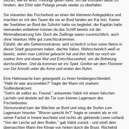
setzen, wie es einst Thorongil getan hatte, um die Korsaren daran zu
hindern, den Ethir oder Pelargir jemals wieder zu überfallen.
Sie steuerten das Fischerboot an einen der kleineren Anlegeplätze und
machten es mit den Tauen die sie an Bord fanden am Kai fest. Keiner
der Seefahrer an Bord der
Súlrohír
hatte sie begleitet; der Kapitän hatte
niemanden entbehren können da das Schiff bereits mit der
Minimalbesatzung fuhr. Doch die Zwillinge waren zuversichtlich, auch
ohne Veanturs Hilfe gut zurechtzukommen.
Edrahil, der alte Geheimniskrämer, wird sicherlich schon seine Netze in
dieser Stadt gesponnen haben
, dachte Valion.
Wahrscheinlich weiß er
bereits, wohin man Lothíriel gebracht hat und ihm fehlt nur noch ein
starker Arm und etwas Mut und Entschlossenheit, um die Befreiung
durchzuführen. Und da kommen wir ins Spiel. Greifen wir dem Flüsterer
von Dol Amroth unter die Arme und ernten den Ruhm.
Eine Hafenwache kam gelangweilt zu ihnen hinübergeschlendert.
"Habt ihr was anzumelden?" fragte der Mann mit starkem
Südländerakzent.
"Sieh's dir selbst an, Freund," antwortete Valirë mit einem falschen
Lächeln und deutete auf die Tür zum kleinen Lagerraum des
Fischerbootes.
Stirnrunzelnd kam der Wächter an Bord und stieg die Stufen zum
Lagerraum hinunter. "Wovon sprecht ihr?" fragte er verwirrt als er mit
seiner Fackel in Innere leuchtete und nichts als gähnende Leere vorfand.
"Von der Leiche auf dem Boden," gab Valirë zurück - und stieß dem
überraschten Mann ihre Klinge von hinten durch die Brust. Röchelnd