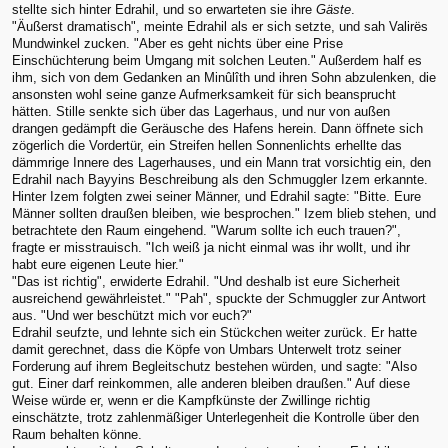
stellte sich hinter Edrahil, und so erwarteten sie ihre
Gäste
.
"Äußerst dramatisch", meinte Edrahil als er sich setzte, und sah Valirës
Mundwinkel zucken. "Aber es geht nichts über eine Prise
Einschüchterung beim Umgang mit solchen Leuten." Außerdem half es
ihm, sich von dem Gedanken an Minûlîth und ihren Sohn abzulenken, die
ansonsten wohl seine ganze Aufmerksamkeit für sich beansprucht
hätten. Stille senkte sich über das Lagerhaus, und nur von außen
drangen gedämpft die Geräusche des Hafens herein. Dann öffnete sich
zögerlich die Vordertür, ein Streifen hellen Sonnenlichts erhellte das
dämmrige Innere des Lagerhauses, und ein Mann trat vorsichtig ein, den
Edrahil nach Bayyins Beschreibung als den Schmuggler Izem erkannte.
Hinter Izem folgten zwei seiner Männer, und Edrahil sagte: "Bitte. Eure
Männer sollten draußen bleiben, wie besprochen." Izem blieb stehen, und
betrachtete den Raum eingehend. "Warum sollte ich euch trauen?",
fragte er misstrauisch. "Ich weiß ja nicht einmal was ihr wollt, und ihr
habt eure eigenen Leute hier."
"Das ist richtig", erwiderte Edrahil. "Und deshalb ist eure Sicherheit
ausreichend gewährleistet." "Pah", spuckte der Schmuggler zur Antwort
aus. "Und wer beschützt mich vor euch?"
Edrahil seufzte, und lehnte sich ein Stückchen weiter zurück. Er hatte
damit gerechnet, dass die Köpfe von Umbars Unterwelt trotz seiner
Forderung auf ihrem Begleitschutz bestehen würden, und sagte: "Also
gut. Einer darf reinkommen, alle anderen bleiben draußen." Auf diese
Weise würde er, wenn er die Kampfkünste der Zwillinge richtig
einschätzte, trotz zahlenmäßiger Unterlegenheit die Kontrolle über den
Raum behalten könne.