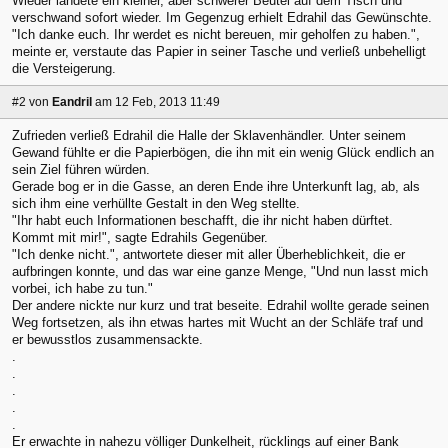
Wieder landete ein kleiner, aber schwerer Beutel auf dem Tisch und
verschwand sofort wieder. Im Gegenzug erhielt Edrahil das Gewünschte.
"Ich danke euch. Ihr werdet es nicht bereuen, mir geholfen zu haben.",
meinte er, verstaute das Papier in seiner Tasche und verließ unbehelligt
die Versteigerung.
#2
von
Eandril
am 12 Feb, 2013 11:49
Zufrieden verließ Edrahil die Halle der Sklavenhändler. Unter seinem
Gewand fühlte er die Papierbögen, die ihn mit ein wenig Glück endlich an
sein Ziel führen würden.
Gerade bog er in die Gasse, an deren Ende ihre Unterkunft lag, ab, als
sich ihm eine verhüllte Gestalt in den Weg stellte.
"Ihr habt euch Informationen beschafft, die ihr nicht haben dürftet.
Kommt mit mir!", sagte Edrahils Gegenüber.
"Ich denke nicht.", antwortete dieser mit aller Überheblichkeit, die er
aufbringen konnte, und das war eine ganze Menge, "Und nun lasst mich
vorbei, ich habe zu tun."
Der andere nickte nur kurz und trat beseite. Edrahil wollte gerade seinen
Weg fortsetzen, als ihn etwas hartes mit Wucht an der Schläfe traf und
er bewusstlos zusammensackte.
.
.
.
.
.
Er erwachte in nahezu völliger Dunkelheit, rücklings auf einer Bank