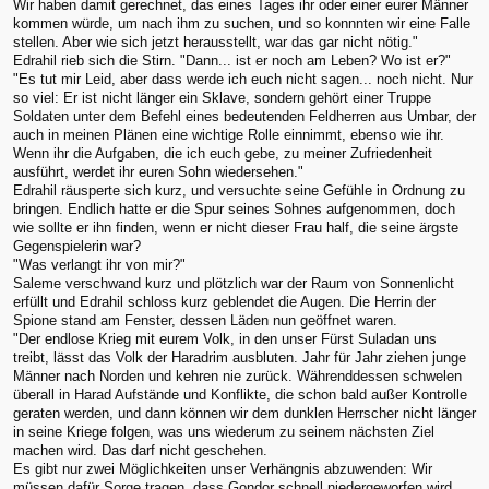
Wir haben damit gerechnet, das eines Tages ihr oder einer eurer Männer
kommen würde, um nach ihm zu suchen, und so konnnten wir eine Falle
stellen. Aber wie sich jetzt herausstellt, war das gar nicht nötig."
Edrahil rieb sich die Stirn. "Dann... ist er noch am Leben? Wo ist er?"
"Es tut mir Leid, aber dass werde ich euch nicht sagen... noch nicht. Nur
so viel: Er ist nicht länger ein Sklave, sondern gehört einer Truppe
Soldaten unter dem Befehl eines bedeutenden Feldherren aus Umbar, der
auch in meinen Plänen eine wichtige Rolle einnimmt, ebenso wie ihr.
Wenn ihr die Aufgaben, die ich euch gebe, zu meiner Zufriedenheit
ausführt, werdet ihr euren Sohn wiedersehen."
Edrahil räusperte sich kurz, und versuchte seine Gefühle in Ordnung zu
bringen. Endlich hatte er die Spur seines Sohnes aufgenommen, doch
wie sollte er ihn finden, wenn er nicht dieser Frau half, die seine ärgste
Gegenspielerin war?
"Was verlangt ihr von mir?"
Saleme verschwand kurz und plötzlich war der Raum von Sonnenlicht
erfüllt und Edrahil schloss kurz geblendet die Augen. Die Herrin der
Spione stand am Fenster, dessen Läden nun geöffnet waren.
"Der endlose Krieg mit eurem Volk, in den unser Fürst Suladan uns
treibt, lässt das Volk der Haradrim ausbluten. Jahr für Jahr ziehen junge
Männer nach Norden und kehren nie zurück. Währenddessen schwelen
überall in Harad Aufstände und Konflikte, die schon bald außer Kontrolle
geraten werden, und dann können wir dem dunklen Herrscher nicht länger
in seine Kriege folgen, was uns wiederum zu seinem nächsten Ziel
machen wird. Das darf nicht geschehen.
Es gibt nur zwei Möglichkeiten unser Verhängnis abzuwenden: Wir
müssen dafür Sorge tragen, dass Gondor schnell niedergeworfen wird...