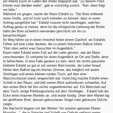
am Abend zuvor im Laden des Boten begegnet war. "Zu diesem Preis
könnte man darüber reden", gab er vorsichtig zurück. "Nun, dann folgt
mir bitte."
Während sie gingen, raunte der Mann Edrahil zu: "Der Bote entbietet
seine Grüße, und ist stolz euch mitteilen zu können, dass er euren
Auftrag ausgeführt hat." Edrahil musste nicht nachfragen, welchen
Auftrag genau er meinte, denn für die erfolgreiche Lieferung der Briefe
hätte der Bote sicherlich niemanden geschickt um ihn zu
benachrichtigen.
Ihr Weg führte sie in einen Innenhof hinter einem Gasthof, wo Edrahils
Führer auf eine Leiter deutete, die zu einem hölzernen Balkon führte.
"Dort oben wohnt euer Gesuchter im Augenblick."
Kaum hatte Edrahil einen Fuß auf die Leiter gesetzt, war der Mann
verschwunden. Er verharrte für einen Augenblick an Ort und Stelle, denn
er befürchtete, in eine Falle geraten zu sein, doch als nichts passierte
kletterte Edrahil so gut er mit seinem Bein konnte, die Leiter hinauf.
Hinter dem Balkon lag ein kleines Zimmer, das lediglich mit einem
Strohlager und einem kleinen runden Tisch, auf dem eine
Waschschüssel stand, eingerichtet war. Vorsichtig machte Edrahil einen
Schritt in den Raum, und ließ seinen Blick aufmerksam schweifen. Auf
den ersten Blick fiel ihm nichts ungewöhnliches auf. Ein Wetzstein auf
dem Tisch, einige Kleidungsstücke auf dem Strohlager... Edrahil hob die
Ecke eines braunen Mantels an, und wurde fündig: Unter dem Mantel lag
ein geöffneter Brief, dessen gebrochenes Siegel zwei gekreuzte Dolche
zeigte.
Die Nachricht begann mit den Worten "An unseren getreuen Diener
Mustqîm...", die in Sprache und Schrift von Qafsah verfasst waren.