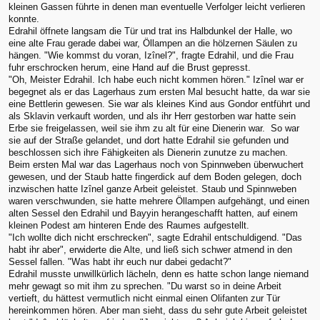
kleinen Gassen führte in denen man eventuelle Verfolger leicht verlieren
konnte.
Edrahil öffnete langsam die Tür und trat ins Halbdunkel der Halle, wo
eine alte Frau gerade dabei war, Öllampen an die hölzernen Säulen zu
hängen. "Wie kommst du voran, Izînel?", fragte Edrahil, und die Frau
fuhr erschrocken herum, eine Hand auf die Brust gepresst.
"Oh, Meister Edrahil. Ich habe euch nicht kommen hören." Izînel war er
begegnet als er das Lagerhaus zum ersten Mal besucht hatte, da war sie
eine Bettlerin gewesen. Sie war als kleines Kind aus Gondor entführt und
als Sklavin verkauft worden, und als ihr Herr gestorben war hatte sein
Erbe sie freigelassen, weil sie ihm zu alt für eine Dienerin war. So war
sie auf der Straße gelandet, und dort hatte Edrahil sie gefunden und
beschlossen sich ihre Fähigkeiten als Dienerin zunutze zu machen.
Beim ersten Mal war das Lagerhaus noch von Spinnweben überwuchert
gewesen, und der Staub hatte fingerdick auf dem Boden gelegen, doch
inzwischen hatte Izînel ganze Arbeit geleistet. Staub und Spinnweben
waren verschwunden, sie hatte mehrere Öllampen aufgehängt, und einen
alten Sessel den Edrahil und Bayyin herangeschafft hatten, auf einem
kleinen Podest am hinteren Ende des Raumes aufgestellt.
"Ich wollte dich nicht erschrecken", sagte Edrahil entschuldigend. "Das
habt ihr aber", erwiderte die Alte, und ließ sich schwer atmend in den
Sessel fallen. "Was habt ihr euch nur dabei gedacht?"
Edrahil musste unwillkürlich lächeln, denn es hatte schon lange niemand
mehr gewagt so mit ihm zu sprechen. "Du warst so in deine Arbeit
vertieft, du hättest vermutlich nicht einmal einen Olifanten zur Tür
hereinkommen hören. Aber man sieht, dass du sehr gute Arbeit geleistet