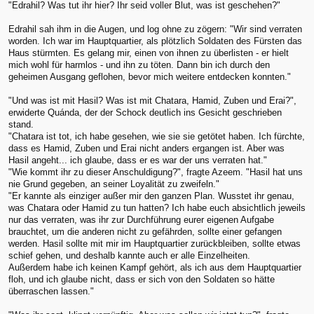
"Edrahil? Was tut ihr hier? Ihr seid voller Blut, was ist geschehen?"
Edrahil sah ihm in die Augen, und log ohne zu zögern: "Wir sind verraten
worden. Ich war im Hauptquartier, als plötzlich Soldaten des Fürsten das
Haus stürmten. Es gelang mir, einen von ihnen zu überlisten - er hielt
mich wohl für harmlos - und ihn zu töten. Dann bin ich durch den
geheimen Ausgang geflohen, bevor mich weitere entdecken konnten."
"Und was ist mit Hasil? Was ist mit Chatara, Hamid, Zuben und Erai?",
erwiderte Quánda, der der Schock deutlich ins Gesicht geschrieben
stand.
"Chatara ist tot, ich habe gesehen, wie sie sie getötet haben. Ich fürchte,
dass es Hamid, Zuben und Erai nicht anders ergangen ist. Aber was
Hasil angeht... ich glaube, dass er es war der uns verraten hat."
"Wie kommt ihr zu dieser Anschuldigung?", fragte Azeem. "Hasil hat uns
nie Grund gegeben, an seiner Loyalität zu zweifeln."
"Er kannte als einziger außer mir den ganzen Plan. Wusstet ihr genau,
was Chatara oder Hamid zu tun hatten? Ich habe euch absichtlich jeweils
nur das verraten, was ihr zur Durchführung eurer eigenen Aufgabe
brauchtet, um die anderen nicht zu gefährden, sollte einer gefangen
werden. Hasil sollte mit mir im Hauptquartier zurückbleiben, sollte etwas
schief gehen, und deshalb kannte auch er alle Einzelheiten.
Außerdem habe ich keinen Kampf gehört, als ich aus dem Hauptquartier
floh, und ich glaube nicht, dass er sich von den Soldaten so hätte
überraschen lassen."