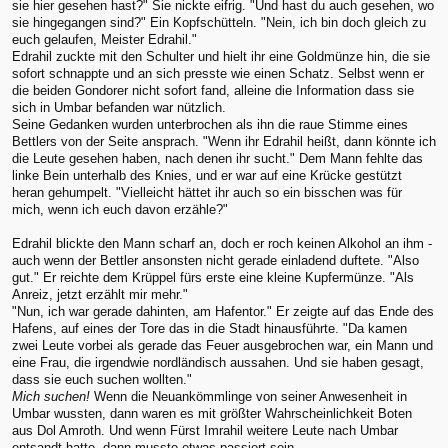
sie hier gesehen hast?" Sie nickte eifrig. "Und hast du auch gesehen, wo
sie hingegangen sind?" Ein Kopfschütteln. "Nein, ich bin doch gleich zu
euch gelaufen, Meister Edrahil."
Edrahil zuckte mit den Schulter und hielt ihr eine Goldmünze hin, die sie
sofort schnappte und an sich presste wie einen Schatz. Selbst wenn er
die beiden Gondorer nicht sofort fand, alleine die Information dass sie
sich in Umbar befanden war nützlich.
Seine Gedanken wurden unterbrochen als ihn die raue Stimme eines
Bettlers von der Seite ansprach. "Wenn ihr Edrahil heißt, dann könnte ich
die Leute gesehen haben, nach denen ihr sucht." Dem Mann fehlte das
linke Bein unterhalb des Knies, und er war auf eine Krücke gestützt
heran gehumpelt. "Vielleicht hättet ihr auch so ein bisschen was für
mich, wenn ich euch davon erzähle?"
Edrahil blickte den Mann scharf an, doch er roch keinen Alkohol an ihm -
auch wenn der Bettler ansonsten nicht gerade einladend duftete. "Also
gut." Er reichte dem Krüppel fürs erste eine kleine Kupfermünze. "Als
Anreiz, jetzt erzählt mir mehr."
"Nun, ich war gerade dahinten, am Hafentor." Er zeigte auf das Ende des
Hafens, auf eines der Tore das in die Stadt hinausführte. "Da kamen
zwei Leute vorbei als gerade das Feuer ausgebrochen war, ein Mann und
eine Frau, die irgendwie nordländisch aussahen. Und sie haben gesagt,
dass sie euch suchen wollten."
Mich suchen!
Wenn die Neuankömmlinge von seiner Anwesenheit in
Umbar wussten, dann waren es mit größter Wahrscheinlichkeit Boten
aus Dol Amroth. Und wenn Fürst Imrahil weitere Leute nach Umbar
entsandt hatte, dann musste etwas passiert sein.