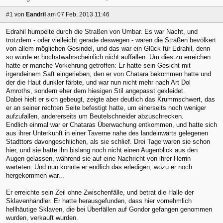
#1
von
Eandril
am 07 Feb, 2013 11:46
Edrahil humpelte durch die Straßen von Umbar. Es war Nacht, und
trotzdem - oder vielleicht gerade deswegen - waren die Straßen bevölkert
von allem möglichen Gesindel, und das war ein Glück für Edrahil, denn
so würde er höchstwahrscheinlich nicht auffallen. Um dies zu erreichen
hatte er manche Vorkehrung getroffen: Er hatte sein Gesicht mit
irgendeinem Saft eingerieben, den er von Chatara bekommen hatte und
der die Haut dunkler färbte, und war nun nicht mehr nach Art Dol
Amroths, sondern eher dem hiesigen Stil angepasst gekleidet.
Dabei hielt er sich gebeugt, zeigte aber deutlich das Krummschwert, das
er an seiner rechten Seite befestigt hatte, um einerseits noch weniger
aufzufallen, andererseits um Beutelschneider abzuschrecken.
Endlich einmal war er Chataras Überwachung entkommen, und hatte sich
aus ihrer Unterkunft in einer Taverne nahe des landeinwärts gelegenen
Stadttors davongeschlichen, als sie schlief. Drei Tage waren sie schon
hier, und sie hatte ihn bislang noch nicht einen Augenblick aus den
Augen gelassen, während sie auf eine Nachricht von ihrer Herrin
warteten. Und nun konnte er endlich das erledigen, wozu er noch
hergekommen war...
Er erreichte sein Zeil ohne Zwischenfälle, und betrat die Halle der
Sklavenhändler. Er hatte herausgefunden, dass hier vornehmlich
hellhäutige Sklaven, die bei Überfällen auf Gondor gefangen genommen
wurden, verkauft wurden.