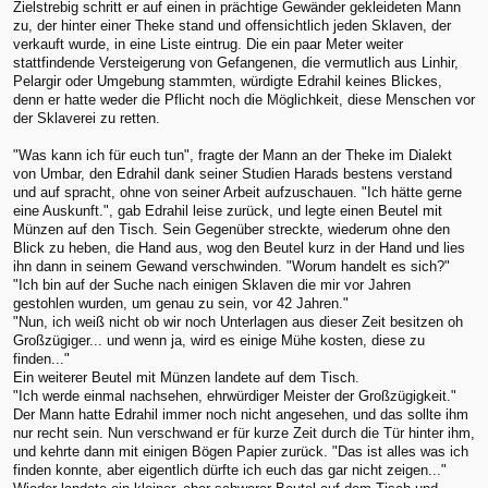
Zielstrebig schritt er auf einen in prächtige Gewänder gekleideten Mann
zu, der hinter einer Theke stand und offensichtlich jeden Sklaven, der
verkauft wurde, in eine Liste eintrug. Die ein paar Meter weiter
stattfindende Versteigerung von Gefangenen, die vermutlich aus Linhir,
Pelargir oder Umgebung stammten, würdigte Edrahil keines Blickes,
denn er hatte weder die Pflicht noch die Möglichkeit, diese Menschen vor
der Sklaverei zu retten.
"Was kann ich für euch tun", fragte der Mann an der Theke im Dialekt
von Umbar, den Edrahil dank seiner Studien Harads bestens verstand
und auf spracht, ohne von seiner Arbeit aufzuschauen. "Ich hätte gerne
eine Auskunft.", gab Edrahil leise zurück, und legte einen Beutel mit
Münzen auf den Tisch. Sein Gegenüber streckte, wiederum ohne den
Blick zu heben, die Hand aus, wog den Beutel kurz in der Hand und lies
ihn dann in seinem Gewand verschwinden. "Worum handelt es sich?"
"Ich bin auf der Suche nach einigen Sklaven die mir vor Jahren
gestohlen wurden, um genau zu sein, vor 42 Jahren."
"Nun, ich weiß nicht ob wir noch Unterlagen aus dieser Zeit besitzen oh
Großzügiger... und wenn ja, wird es einige Mühe kosten, diese zu
finden..."
Ein weiterer Beutel mit Münzen landete auf dem Tisch.
"Ich werde einmal nachsehen, ehrwürdiger Meister der Großzügigkeit."
Der Mann hatte Edrahil immer noch nicht angesehen, und das sollte ihm
nur recht sein. Nun verschwand er für kurze Zeit durch die Tür hinter ihm,
und kehrte dann mit einigen Bögen Papier zurück. "Das ist alles was ich
finden konnte, aber eigentlich dürfte ich euch das gar nicht zeigen..."