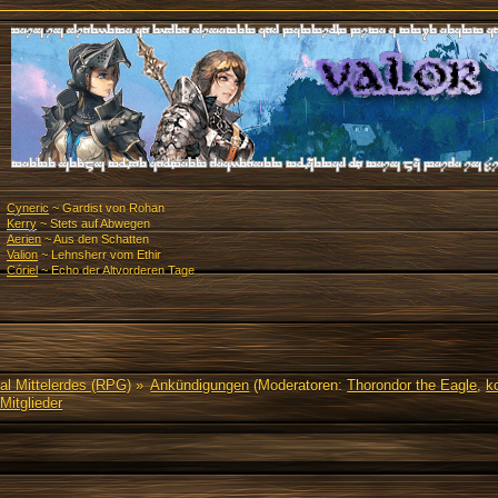
Cyneric
~ Gardist von Rohan
Kerry
~ Stets auf Abwegen
Aerien
~ Aus den Schatten
Valion
~ Lehnsherr vom Ethir
Córiel
~ Echo der Altvorderen Tage
al Mittelerdes (RPG)
»
Ankündigungen
(Moderatoren:
Thorondor the Eagle
,
ko
Mitglieder