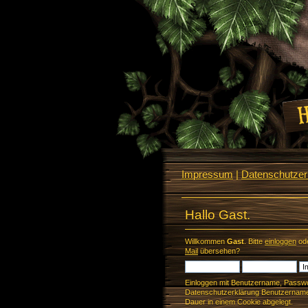
Impressum
|
Datenschutzerk
Hallo Gast.
Willkommen
Gast
. Bitte
einloggen
od
Mail
übersehen?
Einloggen mit Benutzername, Passwo
Datenschutzerklärung Benutzername 
Dauer in einem Cookie abgelegt.