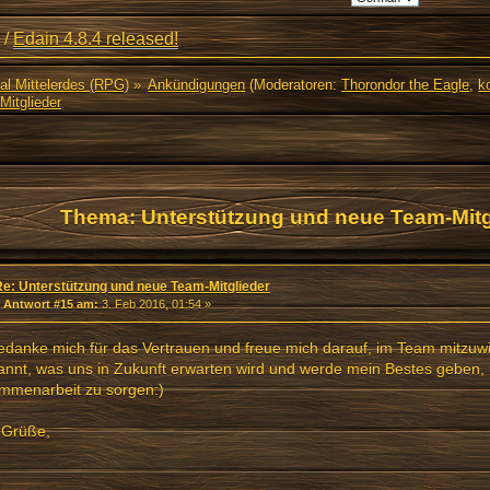
/
Edain 4.8.4 released!
al Mittelerdes (RPG)
»
Ankündigungen
(Moderatoren:
Thorondor the Eagle
,
ko
Mitglieder
Thema: Unterstützung und neue Team-Mitg
l)
Re: Unterstützung und neue Team-Mitglieder
«
Antwort #15 am:
3. Feb 2016, 01:54 »
edanke mich für das Vertrauen und freue mich darauf, im Team mitzuwi
nnt, was uns in Zukunft erwarten wird und werde mein Bestes geben, 
mmenarbeit zu sorgen:)
 Grüße,