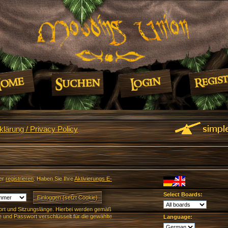
lärung / Privacy Policy
er
registrieren
. Haben Sie Ihre
Aktivierungs E-
Select Boards:
rt und Sitzungslänge. Hierbei werden gemäß
und Passwort verschlüsselt für die gewählte
Language: