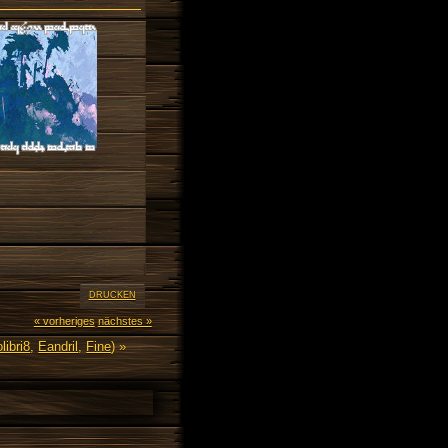
DRUCKEN
« vorheriges
nächstes »
libri8
,
Eandril
,
Fine
) »