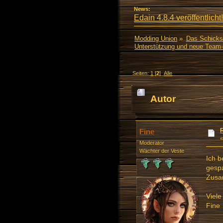
News:
Edain 4.8.4 veröffentlicht!
Modding Union
»
Das Schicks
Unterstützung und neue Team-
Seiten:
1
[
2
]
Alle
Autor
(Gelesen 39999 ma
Fine
Moderator
Wächter der Veste
Ich b
gespa
Zusa
Viele
Fine