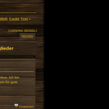
libri8
,
Eandril
,
Fine
) »
« vorheriges
nächstes »
DRUCKEN
lieder
rken. Ich bin
um für gute
Gespeichert