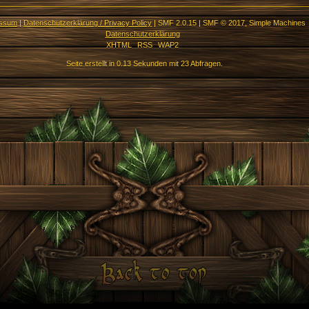
essum
|
Datenschutzerklärung / Privacy Policy
|
SMF 2.0.15
|
SMF © 2017
,
Simple Machines
Datenschutzerklärung
XHTML
RSS
WAP2
Seite erstellt in 0.13 Sekunden mit 23 Abfragen.