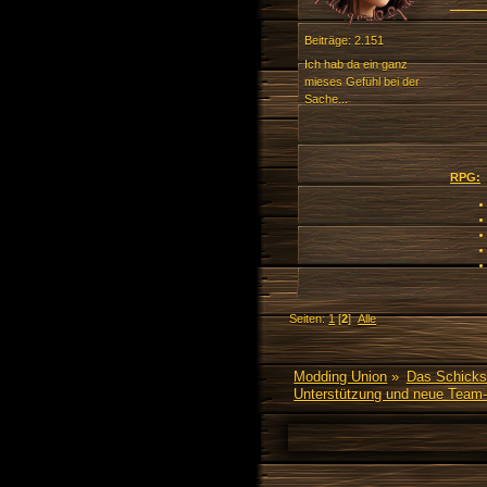
Beiträge: 2.151
Ich hab da ein ganz
mieses Gefühl bei der
Sache...
RPG:
Seiten:
1
[
2
]
Alle
Modding Union
»
Das Schicks
Unterstützung und neue Team-