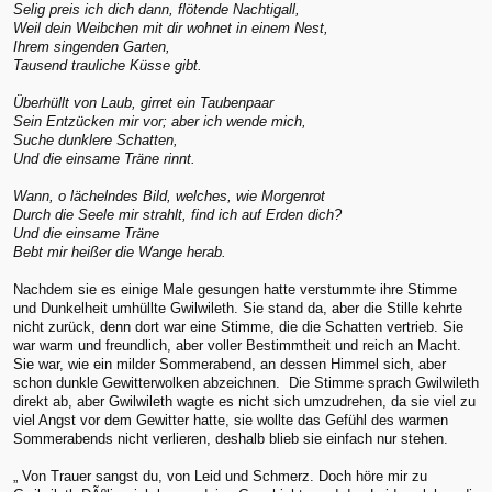
Selig preis ich dich dann, flötende Nachtigall,
Weil dein Weibchen mit dir wohnet in einem Nest,
Ihrem singenden Garten,
Tausend trauliche Küsse gibt.
Überhüllt von Laub, girret ein Taubenpaar
Sein Entzücken mir vor; aber ich wende mich,
Suche dunklere Schatten,
Und die einsame Träne rinnt.
Wann, o lächelndes Bild, welches, wie Morgenrot
Durch die Seele mir strahlt, find ich auf Erden dich?
Und die einsame Träne
Bebt mir heißer die Wange herab.
Nachdem sie es einige Male gesungen hatte verstummte ihre Stimme
und Dunkelheit umhüllte Gwilwileth. Sie stand da, aber die Stille kehrte
nicht zurück, denn dort war eine Stimme, die die Schatten vertrieb. Sie
war warm und freundlich, aber voller Bestimmtheit und reich an Macht.
Sie war, wie ein milder Sommerabend, an dessen Himmel sich, aber
schon dunkle Gewitterwolken abzeichnen. Die Stimme sprach Gwilwileth
direkt ab, aber Gwilwileth wagte es nicht sich umzudrehen, da sie viel zu
viel Angst vor dem Gewitter hatte, sie wollte das Gefühl des warmen
Sommerabends nicht verlieren, deshalb blieb sie einfach nur stehen.
„ Von Trauer sangst du, von Leid und Schmerz. Doch höre mir zu