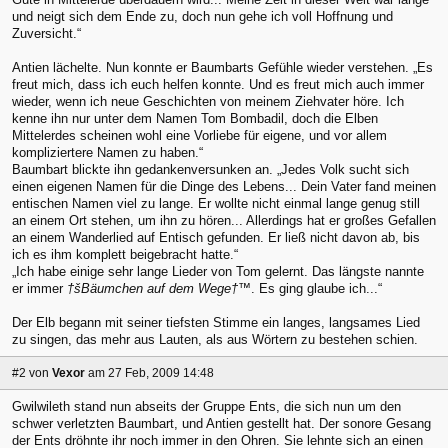
und neigt sich dem Ende zu, doch nun gehe ich voll Hoffnung und
Zuversicht.“
Antien lächelte. Nun konnte er Baumbarts Gefühle wieder verstehen. „Es
freut mich, dass ich euch helfen konnte. Und es freut mich auch immer
wieder, wenn ich neue Geschichten von meinem Ziehvater höre. Ich
kenne ihn nur unter dem Namen Tom Bombadil, doch die Elben
Mittelerdes scheinen wohl eine Vorliebe für eigene, und vor allem
kompliziertere Namen zu haben.“
Baumbart blickte ihn gedankenversunken an. „Jedes Volk sucht sich
einen eigenen Namen für die Dinge des Lebens... Dein Vater fand meinen
entischen Namen viel zu lange. Er wollte nicht einmal lange genug still
an einem Ort stehen, um ihn zu hören... Allerdings hat er großes Gefallen
an einem Wanderlied auf Entisch gefunden. Er ließ nicht davon ab, bis
ich es ihm komplett beigebracht hatte.“
„Ich habe einige sehr lange Lieder von Tom gelernt. Das längste nannte
er immer
†šBäumchen auf dem Wege†™
. Es ging glaube ich...“
Der Elb begann mit seiner tiefsten Stimme ein langes, langsames Lied
zu singen, das mehr aus Lauten, als aus Wörtern zu bestehen schien.
#2
von
Vexor
am 27 Feb, 2009 14:48
Gwilwileth stand nun abseits der Gruppe Ents, die sich nun um den
schwer verletzten Baumbart, und Antien gestellt hat. Der sonore Gesang
der Ents dröhnte ihr noch immer in den Ohren. Sie lehnte sich an einen