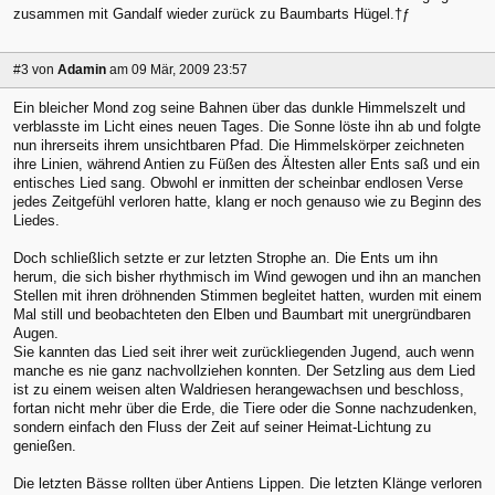
zusammen mit Gandalf wieder zurück zu Baumbarts Hügel.†ƒ
#3
von
Adamin
am 09 Mär, 2009 23:57
Ein bleicher Mond zog seine Bahnen über das dunkle Himmelszelt und
verblasste im Licht eines neuen Tages. Die Sonne löste ihn ab und folgte
nun ihrerseits ihrem unsichtbaren Pfad. Die Himmelskörper zeichneten
ihre Linien, während Antien zu Füßen des Ältesten aller Ents saß und ein
entisches Lied sang. Obwohl er inmitten der scheinbar endlosen Verse
jedes Zeitgefühl verloren hatte, klang er noch genauso wie zu Beginn des
Liedes.
Doch schließlich setzte er zur letzten Strophe an. Die Ents um ihn
herum, die sich bisher rhythmisch im Wind gewogen und ihn an manchen
Stellen mit ihren dröhnenden Stimmen begleitet hatten, wurden mit einem
Mal still und beobachteten den Elben und Baumbart mit unergründbaren
Augen.
Sie kannten das Lied seit ihrer weit zurückliegenden Jugend, auch wenn
manche es nie ganz nachvollziehen konnten. Der Setzling aus dem Lied
ist zu einem weisen alten Waldriesen herangewachsen und beschloss,
fortan nicht mehr über die Erde, die Tiere oder die Sonne nachzudenken,
sondern einfach den Fluss der Zeit auf seiner Heimat-Lichtung zu
genießen.
Die letzten Bässe rollten über Antiens Lippen. Die letzten Klänge verloren