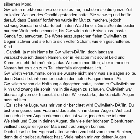
silbernen Mond.
Gwilwileth merkte nun, wie sehr sie es fror, nachdem sie die ganze Zeit
im kalten Wasser des Onodló gestanden hatte. Sie schwieg und hoffte
darauf, dass Gandalf fortfahren würde ihr Mut zu machen, jedoch
schwieg Gandalf und starrte tief in den Wald hinein. So saßen die beiden
nur eine Weile nebeneinander, bis Gwilwileth den Entschluss fasste
Gandalf zu antworten. Die Worte auszusprechen fielen Gwilwileth zu
Beginn schwer und sie fühlte sich voller Scham, wie ein gescholtenes
Kind.
„ Gandalf, ja mein Name ist Gwilwileth-DÃºlin, doch langsam
verabscheue ich diesen Namen, der in Relation mit soviel Leid und
Kummer steht. Ich möchte ja das Wesen in mir töten, aber in meinen
Namen hat es sich zum Teil ebenfalls eingenistet. Ich...“
Gwilwileth verstummte, denn sie wusste nicht mehr was sie sagen sollte,
denn Gandalf starrte immer noch in den tiefen Fangorn hinein. Als
Gwilwileth schon die Hoffnung aufgegeben hatte, nahm er Gwilwileth am
Kinn und zwang sie somit ihm in die Augen zu schauen. Gwilwileth war
überwältigt von der Intensität und der Willensstärke, die Gandalfs Augen
ausstrahlten.
„ Es ist keine Lüge, was mir von dir berichtet wird Gwilwileth- DÃºlin. Du
bist eine gebrochene Frau und das sehe ich in deinen Augen. Viel Leid
kann ich deinen Augen erkennen, das ist wahr, jedoch sehe ich eine
Weisheit und Güte in deinen Augen, die viele der höchsten Elbenfürsten,
vielleicht sogar einige der Maia nicht aufbringen können.
Doch diese beiden Eigenschaften werden verdeckt von einem Schleier,
denn du dir selbst auferlegt hast. Viele haben mir von deinen Augen