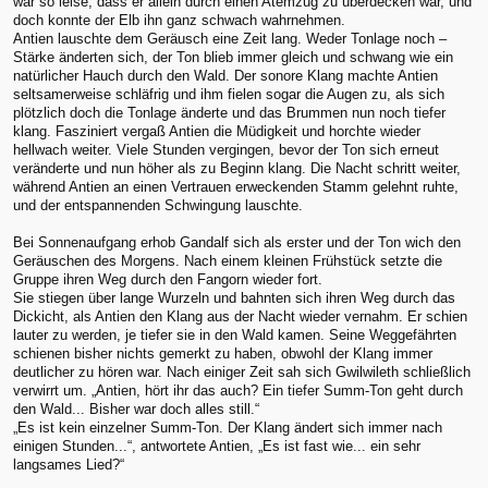
war so leise, dass er allein durch einen Atemzug zu überdecken war, und
doch konnte der Elb ihn ganz schwach wahrnehmen.
Antien lauschte dem Geräusch eine Zeit lang. Weder Tonlage noch –
Stärke änderten sich, der Ton blieb immer gleich und schwang wie ein
natürlicher Hauch durch den Wald. Der sonore Klang machte Antien
seltsamerweise schläfrig und ihm fielen sogar die Augen zu, als sich
plötzlich doch die Tonlage änderte und das Brummen nun noch tiefer
klang. Fasziniert vergaß Antien die Müdigkeit und horchte wieder
hellwach weiter. Viele Stunden vergingen, bevor der Ton sich erneut
veränderte und nun höher als zu Beginn klang. Die Nacht schritt weiter,
während Antien an einen Vertrauen erweckenden Stamm gelehnt ruhte,
und der entspannenden Schwingung lauschte.
Bei Sonnenaufgang erhob Gandalf sich als erster und der Ton wich den
Geräuschen des Morgens. Nach einem kleinen Frühstück setzte die
Gruppe ihren Weg durch den Fangorn wieder fort.
Sie stiegen über lange Wurzeln und bahnten sich ihren Weg durch das
Dickicht, als Antien den Klang aus der Nacht wieder vernahm. Er schien
lauter zu werden, je tiefer sie in den Wald kamen. Seine Weggefährten
schienen bisher nichts gemerkt zu haben, obwohl der Klang immer
deutlicher zu hören war. Nach einiger Zeit sah sich Gwilwileth schließlich
verwirrt um. „Antien, hört ihr das auch? Ein tiefer Summ-Ton geht durch
den Wald... Bisher war doch alles still.“
„Es ist kein einzelner Summ-Ton. Der Klang ändert sich immer nach
einigen Stunden...“, antwortete Antien, „Es ist fast wie... ein sehr
langsames Lied?“