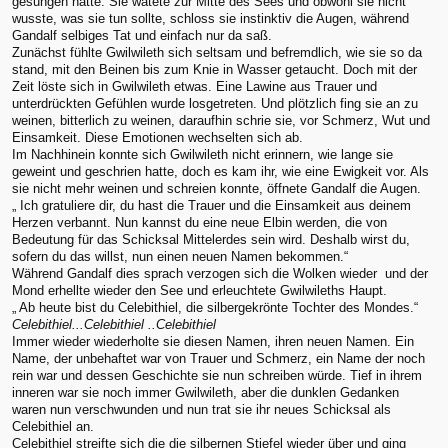
gesungen hatte. Sie watete zur Mitte des Sees und obwohl sie nicht
wusste, was sie tun sollte, schloss sie instinktiv die Augen, während
Gandalf selbiges Tat und einfach nur da saß.
Zunächst fühlte Gwilwileth sich seltsam und befremdlich, wie sie so da
stand, mit den Beinen bis zum Knie in Wasser getaucht. Doch mit der
Zeit löste sich in Gwilwileth etwas. Eine Lawine aus Trauer und
unterdrückten Gefühlen wurde losgetreten. Und plötzlich fing sie an zu
weinen, bitterlich zu weinen, daraufhin schrie sie, vor Schmerz, Wut und
Einsamkeit. Diese Emotionen wechselten sich ab.
Im Nachhinein konnte sich Gwilwileth nicht erinnern, wie lange sie
geweint und geschrien hatte, doch es kam ihr, wie eine Ewigkeit vor. Als
sie nicht mehr weinen und schreien konnte, öffnete Gandalf die Augen.
„ Ich gratuliere dir, du hast die Trauer und die Einsamkeit aus deinem
Herzen verbannt. Nun kannst du eine neue Elbin werden, die von
Bedeutung für das Schicksal Mittelerdes sein wird. Deshalb wirst du,
sofern du das willst, nun einen neuen Namen bekommen.“
Während Gandalf dies sprach verzogen sich die Wolken wieder und der
Mond erhellte wieder den See und erleuchtete Gwilwileths Haupt.
„ Ab heute bist du Celebithiel, die silbergekrönte Tochter des Mondes.“
Celebithiel...Celebithiel ..Celebithiel
Immer wieder wiederholte sie diesen Namen, ihren neuen Namen. Ein
Name, der unbehaftet war von Trauer und Schmerz, ein Name der noch
rein war und dessen Geschichte sie nun schreiben würde. Tief in ihrem
inneren war sie noch immer Gwilwileth, aber die dunklen Gedanken
waren nun verschwunden und nun trat sie ihr neues Schicksal als
Celebithiel an.
Celebithiel streifte sich die die silbernen Stiefel wieder über und ging