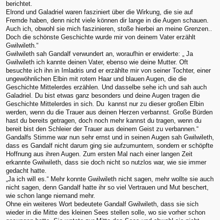
berichtet.
Elrond und Galadriel waren fasziniert über die Wirkung, die sie auf
Fremde haben, denn nicht viele können dir lange in die Augen schauen.
Auch ich, obwohl sie mich faszinieren, stoße hierbei an meine Grenzen..
Doch die schönste Geschichte wurde mir von deinem Vater erzählt
Gwilwileth.“
Gwilwileth sah Gandalf verwundert an, woraufhin er erwiderte: „ Ja
Gwilwileth ich kannte deinen Vater, ebenso wie deine Mutter. Oft
besuchte ich ihn in Imladris und er erzählte mir von seiner Tochter, einer
ungewöhnlichen Elbin mit rotem Haar und blauen Augen, die die
Geschichte Mittelerdes erzählen. Und dasselbe sehe ich und sah auch
Galadriel. Du bist etwas ganz besonders und deine Augen tragen die
Geschichte Mittelerdes in sich. Du kannst nur zu dieser großen Elbin
werden, wenn du die Trauer aus deinen Herzen verbannst. Große Bürden
hast du bereits getragen, doch noch mehr kannst du tragen, wenn du
bereit bist den Schleier der Trauer aus deinem Geist zu verbannen.“
Gandalfs Stimme war nun sehr ernst und in seinen Augen sah Gwilwileth,
dass es Gandalf nicht darum ging sie aufzumuntern, sondern er schöpfte
Hoffnung aus ihren Augen. Zum ersten Mal nach einer langen Zeit
erkannte Gwilwileth, dass sie doch nicht so nutzlos war, wie sie immer
gedacht hatte.
„Ja ich will es.“ Mehr konnte Gwilwileth nicht sagen, mehr wollte sie auch
nicht sagen, denn Gandalf hatte ihr so viel Vertrauen und Mut beschert,
wie schon lange niemand mehr.
Ohne ein weiteres Wort bedeutete Gandalf Gwilwileth, dass sie sich
wieder in die Mitte des kleinen Sees stellen solle, wo sie vorher schon