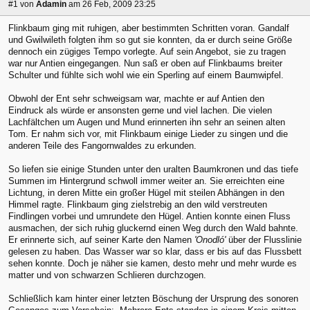
#1
von
Adamin
am 26 Feb, 2009 23:25
Flinkbaum ging mit ruhigen, aber bestimmten Schritten voran. Gandalf
und Gwilwileth folgten ihm so gut sie konnten, da er durch seine Größe
dennoch ein zügiges Tempo vorlegte. Auf sein Angebot, sie zu tragen
war nur Antien eingegangen. Nun saß er oben auf Flinkbaums breiter
Schulter und fühlte sich wohl wie ein Sperling auf einem Baumwipfel.
Obwohl der Ent sehr schweigsam war, machte er auf Antien den
Eindruck als würde er ansonsten gerne und viel lachen. Die vielen
Lachfältchen um Augen und Mund erinnerten ihn sehr an seinen alten
Tom. Er nahm sich vor, mit Flinkbaum einige Lieder zu singen und die
anderen Teile des Fangornwaldes zu erkunden.
So liefen sie einige Stunden unter den uralten Baumkronen und das tiefe
Summen im Hintergrund schwoll immer weiter an. Sie erreichten eine
Lichtung, in deren Mitte ein großer Hügel mit steilen Abhängen in den
Himmel ragte. Flinkbaum ging zielstrebig an den wild verstreuten
Findlingen vorbei und umrundete den Hügel. Antien konnte einen Fluss
ausmachen, der sich ruhig gluckernd einen Weg durch den Wald bahnte.
Er erinnerte sich, auf seiner Karte den Namen
'Onodló'
über der Flusslinie
gelesen zu haben. Das Wasser war so klar, dass er bis auf das Flussbett
sehen konnte. Doch je näher sie kamen, desto mehr und mehr wurde es
matter und von schwarzen Schlieren durchzogen.
Schließlich kam hinter einer letzten Böschung der Ursprung des sonoren