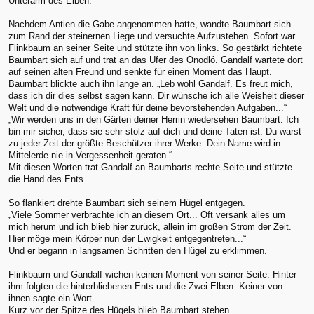
Unterarm des Elben.
Nachdem Antien die Gabe angenommen hatte, wandte Baumbart sich
zum Rand der steinernen Liege und versuchte Aufzustehen. Sofort war
Flinkbaum an seiner Seite und stützte ihn von links. So gestärkt richtete
Baumbart sich auf und trat an das Ufer des Onodló. Gandalf wartete dort
auf seinen alten Freund und senkte für einen Moment das Haupt.
Baumbart blickte auch ihn lange an. „Leb wohl Gandalf. Es freut mich,
dass ich dir dies selbst sagen kann. Dir wünsche ich alle Weisheit dieser
Welt und die notwendige Kraft für deine bevorstehenden Aufgaben...“
„Wir werden uns in den Gärten deiner Herrin wiedersehen Baumbart. Ich
bin mir sicher, dass sie sehr stolz auf dich und deine Taten ist. Du warst
zu jeder Zeit der größte Beschützer ihrer Werke. Dein Name wird in
Mittelerde nie in Vergessenheit geraten.“
Mit diesen Worten trat Gandalf an Baumbarts rechte Seite und stützte
die Hand des Ents.
So flankiert drehte Baumbart sich seinem Hügel entgegen.
„Viele Sommer verbrachte ich an diesem Ort... Oft versank alles um
mich herum und ich blieb hier zurück, allein im großen Strom der Zeit.
Hier möge mein Körper nun der Ewigkeit entgegentreten...“
Und er begann in langsamen Schritten den Hügel zu erklimmen.
Flinkbaum und Gandalf wichen keinen Moment von seiner Seite. Hinter
ihm folgten die hinterbliebenen Ents und die Zwei Elben. Keiner von
ihnen sagte ein Wort.
Kurz vor der Spitze des Hügels blieb Baumbart stehen.