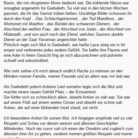
Baum, der mit olivgrünem Moos bedeckt war. Die kühlende Nässe war
unsagbar angenehm für Gwilwileth. So viel war in den letzten Wochen
passiert, die ihr das Gemüt trüben ließen; Unzählige Bilder schossen ihr
durch den Kopf
...Das Schlachtgetümmel....der Tod Maedhros...der
Wortstreit mit Maethor...das Bündel des schwarzen Dieners...der
Abschied der weißen Frau...der Abschied von Jutan...der Abschied von
Nîdanadh...und nun auch noch das Elend, welches Saurons dunkle
Diener an der Saat Yavannas angerichtet hatte.
Plötzlich regte sich Wut in Gwilwileth, wie heiße Lava stieg sie in ihr
empor und verbrannte jedes andere Gefühl. Sie ballte ihre Fäuste und
eine Ader in ihrem Gesicht fing an sich abzuzeichnen und pulsierte
schnell und unkontrolliert.
Wie sehr sehne ich mich danach endlich Rache zu nehmen an den
Mördern meiner Familie, meiner Freunde und an allem was mir lieb war.
Als Gwilwileth jedoch Antiens Lied vernahm legte sich die Wut und
machte einem neuen Gefühl Platz – der Einsamkeit.
Sie fühlte sich so schrecklich allein, obwohl Antien so nah war. Sie war
auf einem Floß auf einem weiten Ozean und obwohl sie schrie sah
Antien, der auf einer blühenden Insel stand, sie nicht.
Ich bewundere Antien für seinen Mut. Ich hingegen empfinde viel zu viel
Respekt und Scheu vor diesen weisen und ältesten Geschöpfen
Mittelerdes. Noch nie zuvor sah ich einen der Onodrim und zugleich zum
ältesten ihrer Art zu gehen, verdient meinen größten Respekt und meine