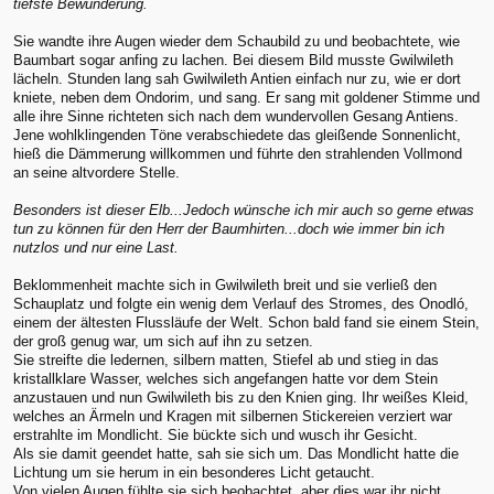
tiefste Bewunderung.
Sie wandte ihre Augen wieder dem Schaubild zu und beobachtete, wie
Baumbart sogar anfing zu lachen. Bei diesem Bild musste Gwilwileth
lächeln. Stunden lang sah Gwilwileth Antien einfach nur zu, wie er dort
kniete, neben dem Ondorim, und sang. Er sang mit goldener Stimme und
alle ihre Sinne richteten sich nach dem wundervollen Gesang Antiens.
Jene wohlklingenden Töne verabschiedete das gleißende Sonnenlicht,
hieß die Dämmerung willkommen und führte den strahlenden Vollmond
an seine altvordere Stelle.
Besonders ist dieser Elb...Jedoch wünsche ich mir auch so gerne etwas
tun zu können für den Herr der Baumhirten...doch wie immer bin ich
nutzlos und nur eine Last.
Beklommenheit machte sich in Gwilwileth breit und sie verließ den
Schauplatz und folgte ein wenig dem Verlauf des Stromes, des Onodló,
einem der ältesten Flussläufe der Welt. Schon bald fand sie einem Stein,
der groß genug war, um sich auf ihn zu setzen.
Sie streifte die ledernen, silbern matten, Stiefel ab und stieg in das
kristallklare Wasser, welches sich angefangen hatte vor dem Stein
anzustauen und nun Gwilwileth bis zu den Knien ging. Ihr weißes Kleid,
welches an Ärmeln und Kragen mit silbernen Stickereien verziert war
erstrahlte im Mondlicht. Sie bückte sich und wusch ihr Gesicht.
Als sie damit geendet hatte, sah sie sich um. Das Mondlicht hatte die
Lichtung um sie herum in ein besonderes Licht getaucht.
Von vielen Augen fühlte sie sich beobachtet, aber dies war ihr nicht