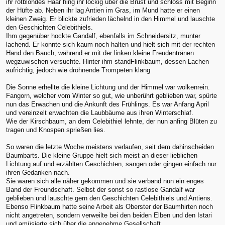
ihr rotblondes Haar hing ihr lockig über die Brust und schloss mit Beginn
der Hüfte ab. Neben ihr lag Antien im Gras, im Mund hatte er einen
kleinen Zweig. Er blickte zufrieden lächelnd in den Himmel und lauschte
den Geschichten Celebithiels.
Ihm gegenüber hockte Gandalf, ebenfalls im Schneidersitz, munter
lachend. Er konnte sich kaum noch halten und hielt sich mit der rechten
Hand den Bauch, während er mit der linken kleine Freudentränen
wegzuwischen versuchte. Hinter ihm standFlinkbaum, dessen Lachen
aufrichtig, jedoch wie dröhnende Trompeten klang
Die Sonne erhellte die kleine Lichtung und der Himmel war wolkenrein.
Fangorn, welcher vom Winter so gut, wie unberührt geblieben war, spürte
nun das Erwachen und die Ankunft des Frühlings. Es war Anfang April
und vereinzelt erwachten die Laubbäume aus ihren Winterschlaf.
Wie der Kirschbaum, an dem Celebithiel lehnte, der nun anfing Blüten zu
tragen und Knospen sprießen lies.
So waren die letzte Woche meistens verlaufen, seit dem dahinscheiden
Baumbarts. Die kleine Gruppe hielt sich meist an dieser lieblichen
Lichtung auf und erzählten Geschichten, sangen oder gingen einfach nur
ihren Gedanken nach.
Sie waren sich alle näher gekommen und sie verband nun ein enges
Band der Freundschaft. Selbst der sonst so rastlose Gandalf war
geblieben und lauschte gern den Geschichten Celebithiels und Antiens.
Ebenso Flinkbaum hatte seine Arbeit als Oberster der Baumhirten noch
nicht angetreten, sondern verweilte bei den beiden Elben und den Istari
und amüsierte sich über die angenehme Gesellschaft.