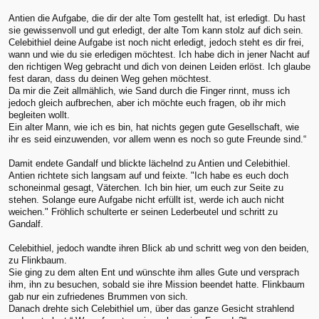
Antien die Aufgabe, die dir der alte Tom gestellt hat, ist erledigt. Du hast
sie gewissenvoll und gut erledigt, der alte Tom kann stolz auf dich sein.
Celebithiel deine Aufgabe ist noch nicht erledigt, jedoch steht es dir frei,
wann und wie du sie erledigen möchtest. Ich habe dich in jener Nacht auf
den richtigen Weg gebracht und dich von deinen Leiden erlöst. Ich glaube
fest daran, dass du deinen Weg gehen möchtest.
Da mir die Zeit allmählich, wie Sand durch die Finger rinnt, muss ich
jedoch gleich aufbrechen, aber ich möchte euch fragen, ob ihr mich
begleiten wollt.
Ein alter Mann, wie ich es bin, hat nichts gegen gute Gesellschaft, wie
ihr es seid einzuwenden, vor allem wenn es noch so gute Freunde sind.“
Damit endete Gandalf und blickte lächelnd zu Antien und Celebithiel.
Antien richtete sich langsam auf und feixte. "Ich habe es euch doch
schoneinmal gesagt, Väterchen. Ich bin hier, um euch zur Seite zu
stehen. Solange eure Aufgabe nicht erfüllt ist, werde ich auch nicht
weichen." Fröhlich schulterte er seinen Lederbeutel und schritt zu
Gandalf.
Celebithiel, jedoch wandte ihren Blick ab und schritt weg von den beiden,
zu Flinkbaum.
Sie ging zu dem alten Ent und wünschte ihm alles Gute und versprach
ihm, ihn zu besuchen, sobald sie ihre Mission beendet hatte. Flinkbaum
gab nur ein zufriedenes Brummen von sich.
Danach drehte sich Celebithiel um, über das ganze Gesicht strahlend