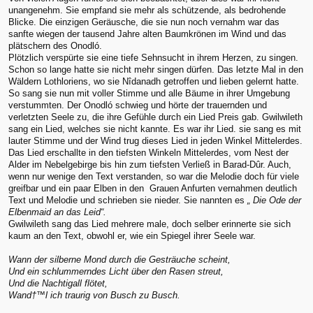
unangenehm. Sie empfand sie mehr als schützende, als bedrohende
Blicke. Die einzigen Geräusche, die sie nun noch vernahm war das
sanfte wiegen der tausend Jahre alten Baumkrönen im Wind und das
plätschern des Onodló.
Plötzlich verspürte sie eine tiefe Sehnsucht in ihrem Herzen, zu singen.
Schon so lange hatte sie nicht mehr singen dürfen. Das letzte Mal in den
Wäldern Lothloriens, wo sie Nîdanadh getroffen und lieben gelernt hatte.
So sang sie nun mit voller Stimme und alle Bäume in ihrer Umgebung
verstummten. Der Onodló schwieg und hörte der trauernden und
verletzten Seele zu, die ihre Gefühle durch ein Lied Preis gab. Gwilwileth
sang ein Lied, welches sie nicht kannte. Es war ihr Lied. sie sang es mit
lauter Stimme und der Wind trug dieses Lied in jeden Winkel Mittelerdes.
Das Lied erschallte in den tiefsten Winkeln Mittelerdes, vom Nest der
Alder im Nebelgebirge bis hin zum tiefsten Verließ in Barad-Dûr. Auch,
wenn nur wenige den Text verstanden, so war die Melodie doch für viele
greifbar und ein paar Elben in den Grauen Anfurten vernahmen deutlich
Text und Melodie und schrieben sie nieder. Sie nannten es
„ Die Ode der
Elbenmaid an das Leid“.
Gwilwileth sang das Lied mehrere male, doch selber erinnerte sie sich
kaum an den Text, obwohl er, wie ein Spiegel ihrer Seele war.
Wann der silberne Mond durch die Gesträuche scheint,
Und ein schlummerndes Licht über den Rasen streut,
Und die Nachtigall flötet,
Wand†™l ich traurig von Busch zu Busch.