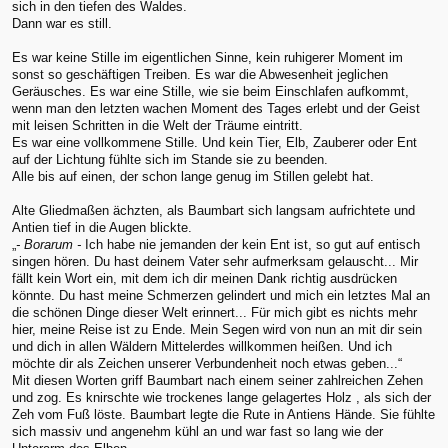
sich in den tiefen des Waldes.
Dann war es still.
Es war keine Stille im eigentlichen Sinne, kein ruhigerer Moment im
sonst so geschäftigen Treiben. Es war die Abwesenheit jeglichen
Geräusches. Es war eine Stille, wie sie beim Einschlafen aufkommt,
wenn man den letzten wachen Moment des Tages erlebt und der Geist
mit leisen Schritten in die Welt der Träume eintritt.
Es war eine vollkommene Stille. Und kein Tier, Elb, Zauberer oder Ent
auf der Lichtung fühlte sich im Stande sie zu beenden.
Alle bis auf einen, der schon lange genug im Stillen gelebt hat.
Alte Gliedmaßen ächzten, als Baumbart sich langsam aufrichtete und
Antien tief in die Augen blickte.
„
- Borarum -
Ich habe nie jemanden der kein Ent ist, so gut auf entisch
singen hören. Du hast deinem Vater sehr aufmerksam gelauscht... Mir
fällt kein Wort ein, mit dem ich dir meinen Dank richtig ausdrücken
könnte. Du hast meine Schmerzen gelindert und mich ein letztes Mal an
die schönen Dinge dieser Welt erinnert... Für mich gibt es nichts mehr
hier, meine Reise ist zu Ende. Mein Segen wird von nun an mit dir sein
und dich in allen Wäldern Mittelerdes willkommen heißen. Und ich
möchte dir als Zeichen unserer Verbundenheit noch etwas geben...“
Mit diesen Worten griff Baumbart nach einem seiner zahlreichen Zehen
und zog. Es knirschte wie trockenes lange gelagertes Holz , als sich der
Zeh vom Fuß löste. Baumbart legte die Rute in Antiens Hände. Sie fühlte
sich massiv und angenehm kühl an und war fast so lang wie der