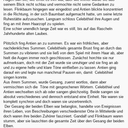
seinem Blick nicht schlau und vermochte nicht seine Gedanken zu
lesen. Flinkbaum hingegen war eingedöst und Antien blickte konzentriert
in die Richtung, in der sich Baumbart aufgemacht hatte, um seine letzte
Ruhestätte aufzusuchen. Langsam schloss Celebithiel ihre Augen und
fing an mit ihren Haarzopf zu spielen.
Eine schier unendlich lange Zeit war es still, bis auf das Rascheln
Jahrhunderte alten Laubes.
Plötzlich fing Antien an zu summen. Es war ein fröhliches, aber
nachdenkliches Summen. Celebithiels gesamte Brust fing an durch das
Summen zu vibrieren und sie ließ von dem Spiel mit ihrem Haar ab, aber
hielt die Augen immer noch geschlossen. Zunächst horchte sie nur
aufmerksam, doch mit der Zeit wurde sie unruhiger und sie fing an ab
und zu eigene helle und klare Töne einfließen zu lassen. Antien ging
darauf ein und legte nun manchmal Pausen ein, damit Celebitihiel
singen konnte.
Aus ihrem Summen, wurde Gesang, zuerst wortlos, dann aber
vermischten sich die Töne mit gesprochenen Wörtern. Celebithiel und
Antien wechselten sich ab oder sangen gleichzeitig. Beide sangen sie
absolut verschiedenes und dennoch entstand eine Einheit. Nie waren sie
komplett synchron und doch waren sie unzertrennlich.
Der Gesang der beiden Elben war belanglos, handelte von Ereignissen
ihren Leben, von Beschreibungen verschiedenster Orte in Mittelerde und
doch waren ihre beiden Zuhörer fasziniert. Gandalf und Flinkbaum waren
stumm, aber sie lauschten die gesamte Zeit über den Gesang der beiden
Elben.