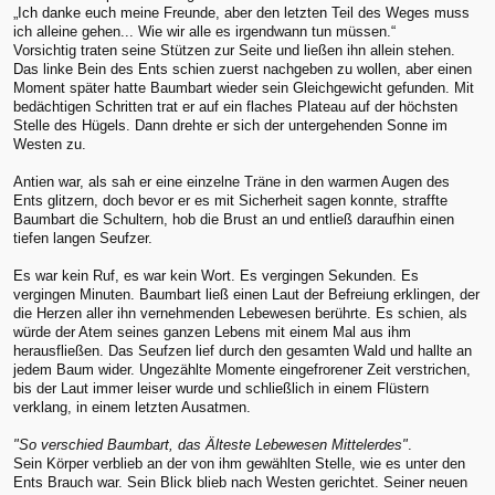
„Ich danke euch meine Freunde, aber den letzten Teil des Weges muss
ich alleine gehen... Wie wir alle es irgendwann tun müssen.“
Vorsichtig traten seine Stützen zur Seite und ließen ihn allein stehen.
Das linke Bein des Ents schien zuerst nachgeben zu wollen, aber einen
Moment später hatte Baumbart wieder sein Gleichgewicht gefunden. Mit
bedächtigen Schritten trat er auf ein flaches Plateau auf der höchsten
Stelle des Hügels. Dann drehte er sich der untergehenden Sonne im
Westen zu.
Antien war, als sah er eine einzelne Träne in den warmen Augen des
Ents glitzern, doch bevor er es mit Sicherheit sagen konnte, straffte
Baumbart die Schultern, hob die Brust an und entließ daraufhin einen
tiefen langen Seufzer.
Es war kein Ruf, es war kein Wort. Es vergingen Sekunden. Es
vergingen Minuten. Baumbart ließ einen Laut der Befreiung erklingen, der
die Herzen aller ihn vernehmenden Lebewesen berührte. Es schien, als
würde der Atem seines ganzen Lebens mit einem Mal aus ihm
herausfließen. Das Seufzen lief durch den gesamten Wald und hallte an
jedem Baum wider. Ungezählte Momente eingefrorener Zeit verstrichen,
bis der Laut immer leiser wurde und schließlich in einem Flüstern
verklang, in einem letzten Ausatmen.
"So verschied Baumbart, das Älteste Lebewesen Mittelerdes"
.
Sein Körper verblieb an der von ihm gewählten Stelle, wie es unter den
Ents Brauch war. Sein Blick blieb nach Westen gerichtet. Seiner neuen