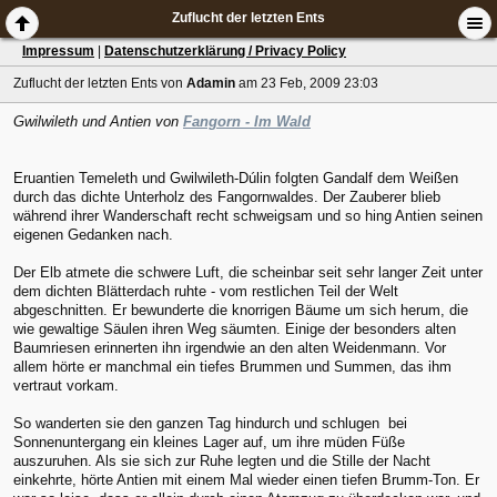
Zuflucht der letzten Ents
Impressum
|
Datenschutzerklärung / Privacy Policy
Zuflucht der letzten Ents
von
Adamin
am 23 Feb, 2009 23:03
Gwilwileth und Antien von
Fangorn - Im Wald
Eruantien Temeleth und Gwilwileth-Dúlin folgten Gandalf dem Weißen
durch das dichte Unterholz des Fangornwaldes. Der Zauberer blieb
während ihrer Wanderschaft recht schweigsam und so hing Antien seinen
eigenen Gedanken nach.
Der Elb atmete die schwere Luft, die scheinbar seit sehr langer Zeit unter
dem dichten Blätterdach ruhte - vom restlichen Teil der Welt
abgeschnitten. Er bewunderte die knorrigen Bäume um sich herum, die
wie gewaltige Säulen ihren Weg säumten. Einige der besonders alten
Baumriesen erinnerten ihn irgendwie an den alten Weidenmann. Vor
allem hörte er manchmal ein tiefes Brummen und Summen, das ihm
vertraut vorkam.
So wanderten sie den ganzen Tag hindurch und schlugen bei
Sonnenuntergang ein kleines Lager auf, um ihre müden Füße
auszuruhen. Als sie sich zur Ruhe legten und die Stille der Nacht
einkehrte, hörte Antien mit einem Mal wieder einen tiefen Brumm-Ton. Er