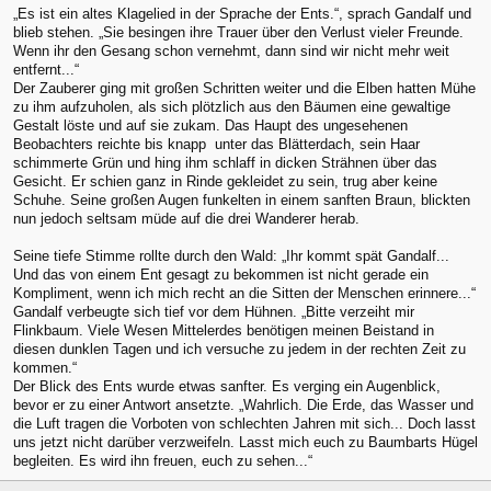
„Es ist ein altes Klagelied in der Sprache der Ents.“, sprach Gandalf und
blieb stehen. „Sie besingen ihre Trauer über den Verlust vieler Freunde.
Wenn ihr den Gesang schon vernehmt, dann sind wir nicht mehr weit
entfernt...“
Der Zauberer ging mit großen Schritten weiter und die Elben hatten Mühe
zu ihm aufzuholen, als sich plötzlich aus den Bäumen eine gewaltige
Gestalt löste und auf sie zukam. Das Haupt des ungesehenen
Beobachters reichte bis knapp unter das Blätterdach, sein Haar
schimmerte Grün und hing ihm schlaff in dicken Strähnen über das
Gesicht. Er schien ganz in Rinde gekleidet zu sein, trug aber keine
Schuhe. Seine großen Augen funkelten in einem sanften Braun, blickten
nun jedoch seltsam müde auf die drei Wanderer herab.
Seine tiefe Stimme rollte durch den Wald: „Ihr kommt spät Gandalf...
Und das von einem Ent gesagt zu bekommen ist nicht gerade ein
Kompliment, wenn ich mich recht an die Sitten der Menschen erinnere...“
Gandalf verbeugte sich tief vor dem Hühnen. „Bitte verzeiht mir
Flinkbaum. Viele Wesen Mittelerdes benötigen meinen Beistand in
diesen dunklen Tagen und ich versuche zu jedem in der rechten Zeit zu
kommen.“
Der Blick des Ents wurde etwas sanfter. Es verging ein Augenblick,
bevor er zu einer Antwort ansetzte. „Wahrlich. Die Erde, das Wasser und
die Luft tragen die Vorboten von schlechten Jahren mit sich... Doch lasst
uns jetzt nicht darüber verzweifeln. Lasst mich euch zu Baumbarts Hügel
begleiten. Es wird ihn freuen, euch zu sehen...“