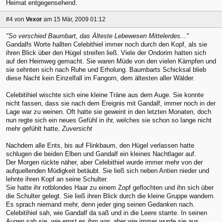
Heimat entgegensehend.
#4
von
Vexor
am 15 Mär, 2009 01:12
"So verschied Baumbart, das Älteste Lebewesen Mittelerdes..."
Gandalfs Worte hallten Celebithiel immer noch durch den Kopf, als sie
ihren Blick über den Hügel streifen ließ. Viele der Ondorim hatten sich
auf den Heimweg gemacht. Sie waren Müde von den vielen Kämpfen und
sie sehnten sich nach Ruhe und Erholung. Baumbarts Schicksal blieb
diese Nacht kein Einzelfall im Fangorn, dem ältesten aller Wälder.
Celebitihiel wischte sich eine kleine Träne aus dem Auge. Sie konnte
nicht fassen, dass sie nach dem Ereignis mit Gandalf, immer noch in der
Lage war zu weinen. Oft hatte sie geweint in den letzten Monaten, doch
nun regte sich ein neues Gefühl in ihr, welches sie schon so lange nicht
mehr gefühlt hatte,
Zuversicht
Nachdem alle Ents, bis auf Flinkbaum, den Hügel verlassen hatte
schlugen die beiden Elben und Gandalf ein kleines Nachtlager auf.
Der Morgen rückte näher, aber Celebithiel wurde immer mehr von der
aufquellenden Müdigkeit betäubt. Sie ließ sich neben Antien nieder und
lehnte ihren Kopf an seine Schulter.
Sie hatte ihr rotblondes Haar zu einem Zopf geflochten und ihn sich über
die Schulter gelegt. Sie ließ ihren Blick durch die kleine Gruppe wandern.
Es sprach niemand mehr, denn jeder ging seinen Gedanken nach.
Celebitihiel sah, wie Gandalf da saß und in die Leere starrte. In seinen
Augen sah sie, wie ernst es ihm war, aber wie immer wurde sie aus