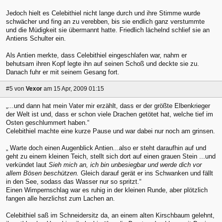
Jedoch hielt es Celebithiel nicht lange durch und ihre Stimme wurde
schwächer und fing an zu verebben, bis sie endlich ganz verstummte
und die Müdigkeit sie übermannt hatte. Friedlich lächelnd schlief sie an
Antiens Schulter ein.
Als Antien merkte, dass Celebithiel eingeschlafen war, nahm er
behutsam ihren Kopf legte ihn auf seinen Schoß und deckte sie zu.
Danach fuhr er mit seinem Gesang fort.
#5
von
Vexor
am 15 Apr, 2009 01:15
„...und dann hat mein Vater mir erzählt, dass er der größte Elbenkrieger
der Welt ist und, dass er schon viele Drachen getötet hat, welche tief im
Osten geschlummert haben.“
Celebithiel machte eine kurze Pause und war dabei nur noch am grinsen.
„ Warte doch einen Augenblick Antien...also er steht daraufhin auf und
geht zu einem kleinen Teich, stellt sich dort auf einen grauen Stein ...und
verkündet laut
Sieh mich an, ich bin unbesiegbar und werde dich vor
allem Bösen beschützen.
Gleich darauf gerät er ins Schwanken und fällt
in den See, sodass das Wasser nur so spritzt.“
Einen Wimpernschlag war es ruhig in der kleinen Runde, aber plötzlich
fangen alle herzlichst zum Lachen an.
Celebithiel saß im Schneidersitz da, an einem alten Kirschbaum gelehnt,