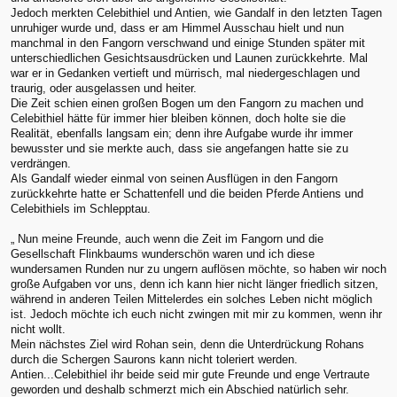
Jedoch merkten Celebithiel und Antien, wie Gandalf in den letzten Tagen
unruhiger wurde und, dass er am Himmel Ausschau hielt und nun
manchmal in den Fangorn verschwand und einige Stunden später mit
unterschiedlichen Gesichtsausdrücken und Launen zurückkehrte. Mal
war er in Gedanken vertieft und mürrisch, mal niedergeschlagen und
traurig, oder ausgelassen und heiter.
Die Zeit schien einen großen Bogen um den Fangorn zu machen und
Celebithiel hätte für immer hier bleiben können, doch holte sie die
Realität, ebenfalls langsam ein; denn ihre Aufgabe wurde ihr immer
bewusster und sie merkte auch, dass sie angefangen hatte sie zu
verdrängen.
Als Gandalf wieder einmal von seinen Ausflügen in den Fangorn
zurückkehrte hatte er Schattenfell und die beiden Pferde Antiens und
Celebithiels im Schlepptau.
„ Nun meine Freunde, auch wenn die Zeit im Fangorn und die
Gesellschaft Flinkbaums wunderschön waren und ich diese
wundersamen Runden nur zu ungern auflösen möchte, so haben wir noch
große Aufgaben vor uns, denn ich kann hier nicht länger friedlich sitzen,
während in anderen Teilen Mittelerdes ein solches Leben nicht möglich
ist. Jedoch möchte ich euch nicht zwingen mit mir zu kommen, wenn ihr
nicht wollt.
Mein nächstes Ziel wird Rohan sein, denn die Unterdrückung Rohans
durch die Schergen Saurons kann nicht toleriert werden.
Antien...Celebithiel ihr beide seid mir gute Freunde und enge Vertraute
geworden und deshalb schmerzt mich ein Abschied natürlich sehr.