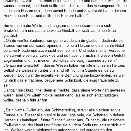
Gwilwileth-DÃºlin , ich kenne deine Geschichte und das Leid, welches dir
wiederfahren ist, und doch sollte nicht die Trauer das vorwiegende Gefühl
in deinem Herzen sein, denn soviel Freude und Zuversicht hat in deinem
Herzen noch Platz und sollte dort Einkehr halten.“
Sie vernahm die Worte, und langsam und behutsam drehte sich
Gwilwileth um und sah eine weiße Gestalt vor sich, auf einen Stab
gestützt.
„ Oh du weißer Zauberer, wie gerne würde ich dir glauben, doch sitz die
Trauer, wie ein schwarze Spinne in meinem Herzen und spinnt ihr Netzt
dort, wo Freude und Zuversicht sein sollten. Und jeder meiner Versuche
sie zu vertreiben war zwecklos und so habe ich mich mit diesem Gefühl
abgefunden und mit meinem Schicksal die ewig trauernde zu sein.“
„ Glaub mir Gwilwileth, dieses Wesen haben wir alle in unseren Herzen.
Selbst die weisesten unter uns sind oft nicht im Stande es los zu
werden. Doch war deinerseits keine Bemühung sie loszuwerden, es war
für dich das einfachere, bequemere Schicksal, die ewig trauernde zu
sein.“
Gandalf hielt kurz inne, denn er merkte, dass diese Worte hart gewesen
waren, aber Gwilwileth nickte bestätigend, als er sich entschuldigen
wollte, deshalb fuhr er fort.
„ Dein Name Gwilwileth, der Schmetterling, strahlt allein schon so viel
Freude aus. Dieser allein sollte in der Lage sein, die Schatten in deinen
Herzen zu bändigen“, führte Gandalf weiter aus. Er nahm, die unsichere,
Gwilwileth bei der Hand und führte sie zu dem Stein und setzte sich auf
ihn. Wolken waren mittlerweilen aufgezogen und verdeckten den