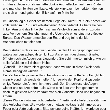
Gesanges zum Vorschein: Mehrere Ents standen in einem Kreis mitten
im Fluss. Jeder von ihnen hatte dunkle Ascheflecken auf ihren Rinden
und manchen fehlten die Haare. Als sie Flinkbaum bemerkten, drehten
sie sich um und gaben den Blick auf ihre Mitte frei:
Im Onodló lag auf einer steinernen Liege ein uralter Ent. Sein Körper war
vollständig mit Ruß und kohlefarbener Rinde bedeckt. Er hatte keinen
linken Arm und das linke Bein sah im Vergleich zum anderen zu dünn
aus. Von seinem Gesicht hingen die Überreste eines einstmals üppigen
Bartes. Das Wasser umspülte den Ent und trug feine dunkle
Ascheteilchen mit sich fort.
Bevor Antien sich versah, war Gandalf in den Fluss gesprungen und
watete auf den aufgebahrten Ent zu. Als er sich geschwind näherte,
öffneten sch die Augen des Liegenden. Sie schimmerten milchig, wie ein
stiller Waldsee bei dichtem Nebel.
„Gandalf... Ich hätte nicht gedacht, dass wir uns in dieser Welt noch
einmal begegnen würden...“
Der Zauberer legte seine Hand behutsam auf die große Schulter. „Ruhig,
mein Freund. Ich werde dir helfen.“ Er senkte den Kopf und wisperte
einige Worte, die Antien nicht verstand. Der Ent schloss die Augen
wieder und seufzte befreit, als würde eine Last von ihm genommen,
doch im gleichen Maße verkrampfte sich Gandalfs Hand und begann zu
zittern.
„Diese Wunden können nicht verheilen...“, ertönte die tiefe Bass-Stimme
des Aufgebahrten. „Sie wurden durch etwas weitaus Schlimmeres als
Feuer oder Äxte gerissen... Bitte schone deine Kräfte. Ich werde so oder