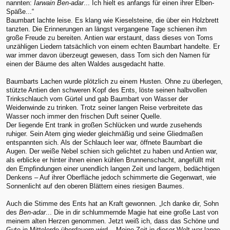
nannten:
Iarwain Ben-adar
... Ich hielt es anfangs für einen ihrer Elben-
Späße...“
Baumbart lachte leise. Es klang wie Kieselsteine, die über ein Holzbrett
tanzten. Die Erinnerungen an längst vergangene Tage schienen ihm
große Freude zu bereiten. Antien war erstaunt, dass dieses von Toms
unzähligen Liedern tatsächlich von einem echten Baumbart handelte. Er
war immer davon überzeugt gewesen, dass Tom sich den Namen für
einen der Bäume des alten Waldes ausgedacht hatte.
Baumbarts Lachen wurde plötzlich zu einem Husten. Ohne zu überlegen,
stützte Antien den schweren Kopf des Ents, löste seinen halbvollen
Trinkschlauch vom Gürtel und gab Baumbart von Wasser der
Weidenwinde zu trinken. Trotz seiner langen Reise verbreitete das
Wasser noch immer den frischen Duft seiner Quelle.
Der liegende Ent trank in großen Schlücken und wurde zusehends
ruhiger. Sein Atem ging wieder gleichmäßig und seine Gliedmaßen
entspannten sich. Als der Schlauch leer war, öffnete Baumbart die
Augen. Der weiße Nebel schien sich gelichtet zu haben und Antien war,
als erblicke er hinter ihnen einen kühlen Brunnenschacht, angefüllt mit
den Empfindungen einer unendlich langen Zeit und langem, bedächtigen
Denkens – Auf ihrer Oberfläche jedoch schimmerte die Gegenwart, wie
Sonnenlicht auf den oberen Blättern eines riesigen Baumes.
Auch die Stimme des Ents hat an Kraft gewonnen. „Ich danke dir, Sohn
des
Ben-adar
... Die in dir schlummernde Magie hat eine große Last von
meinem alten Herzen genommen. Jetzt weiß ich, dass das Schöne und
Gute in Mittelerde überdauern wird... Meine Zeit in dieser Welt war lange