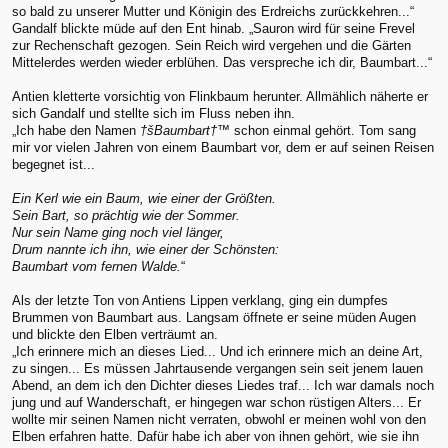
so bald zu unserer Mutter und Königin des Erdreichs zurückkehren...“
Gandalf blickte müde auf den Ent hinab. „Sauron wird für seine Frevel
zur Rechenschaft gezogen. Sein Reich wird vergehen und die Gärten
Mittelerdes werden wieder erblühen. Das verspreche ich dir, Baumbart...“
Antien kletterte vorsichtig von Flinkbaum herunter. Allmählich näherte er
sich Gandalf und stellte sich im Fluss neben ihn.
„Ich habe den Namen
†šBaumbart†™
schon einmal gehört. Tom sang
mir vor vielen Jahren von einem Baumbart vor, dem er auf seinen Reisen
begegnet ist...
Ein Kerl wie ein Baum, wie einer der Größten.
Sein Bart, so prächtig wie der Sommer.
Nur sein Name ging noch viel länger,
Drum nannte ich ihn, wie einer der Schönsten:
Baumbart vom fernen Walde.
“
Als der letzte Ton von Antiens Lippen verklang, ging ein dumpfes
Brummen von Baumbart aus. Langsam öffnete er seine müden Augen
und blickte den Elben verträumt an.
„Ich erinnere mich an dieses Lied... Und ich erinnere mich an deine Art,
zu singen... Es müssen Jahrtausende vergangen sein seit jenem lauen
Abend, an dem ich den Dichter dieses Liedes traf... Ich war damals noch
jung und auf Wanderschaft, er hingegen war schon rüstigen Alters... Er
wollte mir seinen Namen nicht verraten, obwohl er meinen wohl von den
Elben erfahren hatte. Dafür habe ich aber von ihnen gehört, wie sie ihn