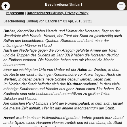
Beschreibung [Umbar]
Impressum
|
Datenschutzerklärung / Privacy Policy
Beschreibung [Umbar]
von
Eandril
am 03 Apr, 2013 23:21
Umbar
, der größte Hafen Harads und Heimat der Korsaren, liegt an der
Westküste Nah-Harads. Hasael, der Fürst der Stadt ist gleichzeitig auch
Sultan des benachbarten Quahtan-Stammes und damit einer der
mächtigsten Männer in Harad.
Nach der Niederlage gegen die von Aragorn geführte Armee der Toten
und die Truppen des Südens im Jahr 3019 haben die Korsaren deutlich
an Einfluss verloren. Die Haradrim haben nun mit Hasael die Macht
übernommen.
Einer der wichtigsten Orte von Umbar ist der
Hafen
im Westen, in dem
die Reste der einst mächtigen Korsarenflotte vor Anker liegen. Auch die
Werften, in denen bereits neue Schiffe gebaut werden, liegen hier.
Im Norden der Stadt befindet sich das
Kaufmannsviertel
, in dem viele
mächtige Kaufherren und Händler aus ganz Harad einen Sitz haben. Die
Kaufleute sind sehr bedeutend und unterstützen zu großen Teilen
Suladan und Hasael.
Am östlichen Rand Umbars steht der
Fürstenpalast
, in dem sich Hasael
die meiste Zeit aufhält. Hier ist das andere Machtzentrum der Stadt.
Hasael wurde in einem Volksaufstand gestürzt, kehrte jedoch kurz darauf
an der Spitze eines Haradrim-Heeres zurück und ist nun dabei, die Stadt