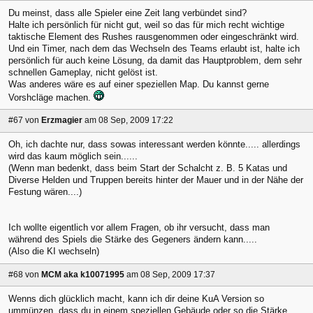
Du meinst, dass alle Spieler eine Zeit lang verbündet sind?
Halte ich persönlich für nicht gut, weil so das für mich recht wichtige
taktische Element des Rushes rausgenommen oder eingeschränkt wird.
Und ein Timer, nach dem das Wechseln des Teams erlaubt ist, halte ich
persönlich für auch keine Lösung, da damit das Hauptproblem, dem sehr
schnellen Gameplay, nicht gelöst ist.
Was anderes wäre es auf einer speziellen Map. Du kannst gerne
Vorshcläge machen.
#67
von
Erzmagier
am 08 Sep, 2009 17:22
Oh, ich dachte nur, dass sowas interessant werden könnte..... allerdings
wird das kaum möglich sein......
(Wenn man bedenkt, dass beim Start der Schalcht z. B. 5 Katas und
Diverse Helden und Truppen bereits hinter der Mauer und in der Nähe der
Festung wären....)
Ich wollte eigentlich vor allem Fragen, ob ihr versucht, dass man
während des Spiels die Stärke des Gegeners ändern kann.....
(Also die KI wechseln)
#68
von
MCM aka k10071995
am 08 Sep, 2009 17:37
Wenns dich glücklich macht, kann ich dir deine KuA Version so
ummünzen, dass du in einem speziellen Gebäude oder so die Stärke