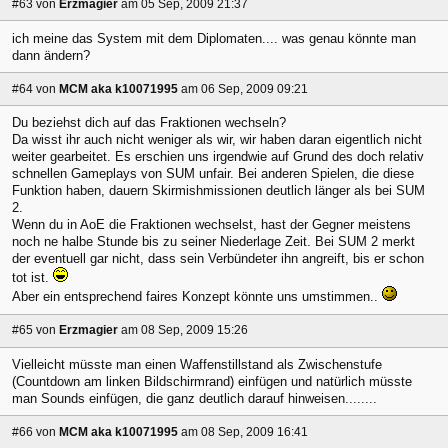
#63
von
Erzmagier
am 05 Sep, 2009 21:37
ich meine das System mit dem Diplomaten.... was genau könnte man
dann ändern?
#64
von
MCM aka k10071995
am 06 Sep, 2009 09:21
Du beziehst dich auf das Fraktionen wechseln?
Da wisst ihr auch nicht weniger als wir, wir haben daran eigentlich nicht
weiter gearbeitet. Es erschien uns irgendwie auf Grund des doch relativ
schnellen Gameplays von SUM unfair. Bei anderen Spielen, die diese
Funktion haben, dauern Skirmishmissionen deutlich länger als bei SUM
2.
Wenn du in AoE die Fraktionen wechselst, hast der Gegner meistens
noch ne halbe Stunde bis zu seiner Niederlage Zeit. Bei SUM 2 merkt
der eventuell gar nicht, dass sein Verbündeter ihn angreift, bis er schon
tot ist.
Aber ein entsprechend faires Konzept könnte uns umstimmen..
#65
von
Erzmagier
am 08 Sep, 2009 15:26
Vielleicht müsste man einen Waffenstillstand als Zwischenstufe
(Countdown am linken Bildschirmrand) einfügen und natürlich müsste
man Sounds einfügen, die ganz deutlich darauf hinweisen........
#66
von
MCM aka k10071995
am 08 Sep, 2009 16:41