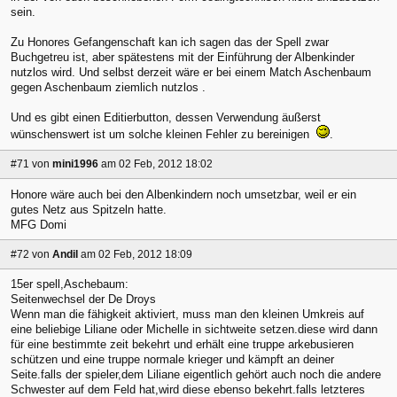
sein.
Zu Honores Gefangenschaft kan ich sagen das der Spell zwar
Buchgetreu ist, aber spätestens mit der Einführung der Albenkinder
nutzlos wird. Und selbst derzeit wäre er bei einem Match Aschenbaum
gegen Aschenbaum ziemlich nutzlos .
Und es gibt einen Editierbutton, dessen Verwendung äußerst
wünschenswert ist um solche kleinen Fehler zu bereinigen
.
#71
von
mini1996
am 02 Feb, 2012 18:02
Honore wäre auch bei den Albenkindern noch umsetzbar, weil er ein
gutes Netz aus Spitzeln hatte.
MFG Domi
#72
von
Andil
am 02 Feb, 2012 18:09
15er spell,Aschebaum:
Seitenwechsel der De Droys
Wenn man die fähigkeit aktiviert, muss man den kleinen Umkreis auf
eine beliebige Liliane oder Michelle in sichtweite setzen.diese wird dann
für eine bestimmte zeit bekehrt und erhält eine truppe arkebusieren
schützen und eine truppe normale krieger und kämpft an deiner
Seite.falls der spieler,dem Liliane eigentlich gehört auch noch die andere
Schwester auf dem Feld hat,wird diese ebenso bekehrt.falls letzteres