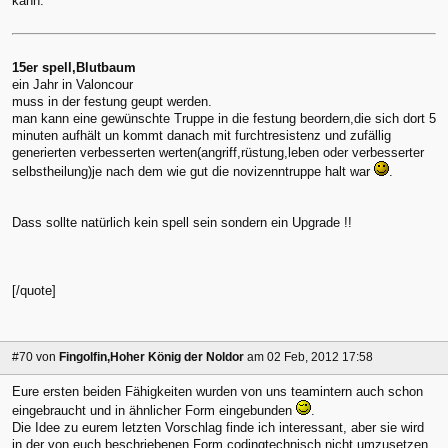
kann.
15er spell,Blutbaum
ein Jahr in Valoncour
muss in der festung geupt werden.
man kann eine gewünschte Truppe in die festung beordern,die sich dort 5
minuten aufhält un kommt danach mit furchtresistenz und zufällig
generierten verbesserten werten(angriff,rüstung,leben oder verbesserter
selbstheilung)je nach dem wie gut die novizenntruppe halt war
.
Dass sollte natürlich kein spell sein sondern ein Upgrade !!
[/quote]
#70
von
Fingolfin,Hoher König der Noldor
am 02 Feb, 2012 17:58
Eure ersten beiden Fähigkeiten wurden von uns teamintern auch schon
eingebraucht und in ähnlicher Form eingebunden
.
Die Idee zu eurem letzten Vorschlag finde ich interessant, aber sie wird
in der von euch beschriebenen Form codingtechnisch nicht umzusetzen