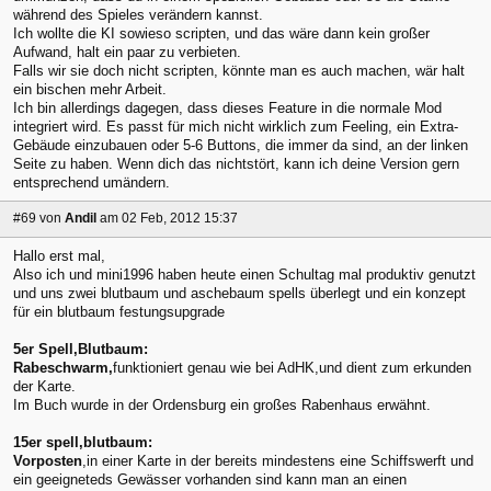
während des Spieles verändern kannst.
Ich wollte die KI sowieso scripten, und das wäre dann kein großer
Aufwand, halt ein paar zu verbieten.
Falls wir sie doch nicht scripten, könnte man es auch machen, wär halt
ein bischen mehr Arbeit.
Ich bin allerdings dagegen, dass dieses Feature in die normale Mod
integriert wird. Es passt für mich nicht wirklich zum Feeling, ein Extra-
Gebäude einzubauen oder 5-6 Buttons, die immer da sind, an der linken
Seite zu haben. Wenn dich das nichtstört, kann ich deine Version gern
entsprechend umändern.
#69
von
Andil
am 02 Feb, 2012 15:37
Hallo erst mal,
Also ich und mini1996 haben heute einen Schultag mal produktiv genutzt
und uns zwei blutbaum und aschebaum spells überlegt und ein konzept
für ein blutbaum festungsupgrade
5er Spell,Blutbaum:
Rabeschwarm,
funktioniert genau wie bei AdHK,und dient zum erkunden
der Karte.
Im Buch wurde in der Ordensburg ein großes Rabenhaus erwähnt.
15er spell,blutbaum:
Vorposten
,in einer Karte in der bereits mindestens eine Schiffswerft und
ein geeigneteds Gewässer vorhanden sind kann man an einen