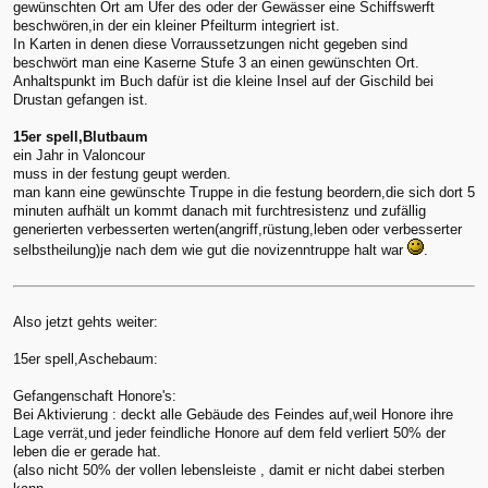
gewünschten Ort am Ufer des oder der Gewässer eine Schiffswerft
beschwören,in der ein kleiner Pfeilturm integriert ist.
In Karten in denen diese Vorraussetzungen nicht gegeben sind
beschwört man eine Kaserne Stufe 3 an einen gewünschten Ort.
Anhaltspunkt im Buch dafür ist die kleine Insel auf der Gischild bei
Drustan gefangen ist.
15er spell,Blutbaum
ein Jahr in Valoncour
muss in der festung geupt werden.
man kann eine gewünschte Truppe in die festung beordern,die sich dort 5
minuten aufhält un kommt danach mit furchtresistenz und zufällig
generierten verbesserten werten(angriff,rüstung,leben oder verbesserter
selbstheilung)je nach dem wie gut die novizenntruppe halt war
.
Also jetzt gehts weiter:
15er spell,Aschebaum:
Gefangenschaft Honore's:
Bei Aktivierung : deckt alle Gebäude des Feindes auf,weil Honore ihre
Lage verrät,und jeder feindliche Honore auf dem feld verliert 50% der
leben die er gerade hat.
(also nicht 50% der vollen lebensleiste , damit er nicht dabei sterben