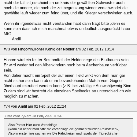
nicht der fall ist,erscheint im umkreis der gewählten Schwester auch
noch die andere, die nach der zeitbegrenzung wieder verschwindet.die
gewählte läuft wieder zum feind über, und die Krieger verschwinden auch.
Wenn ihr irgendetwas nicht verstanden habt dann fragt bitte ,denn es
kann sein dass ich mich manchmal etwas undeutlich ausgedrückt habe.
MfG
Andil
#73
von
Fingolfin,Hoher König der Noldor
am 02 Feb, 2012 18:14
Honore wird ein fester Bestandteil der Heldenriege des Blutbaums sein.
Er wird weder bei den Albenkindern noch beim Aschenbaum verfügbar
sein.
Von daher macht ein Spell der auf einen Held wirkt von dem man gar
nicht sicher sein kann ob er im bevorstehenden Match vom Gegner
überhaupt rekrutiert werden kann (z.B. bei zufälliger Auswahl)wenig Sinn.
Zudem sind wir bestrebt die einzelnen Spelbooks so unterschiedlich wie
möglich zu machen.
#74
von
Andil
am 02 Feb, 2012 21:24
Zitat von: 7,5 am 28 Feb, 2009 11:54
Also Postet Hier eure Vorschläge
(kann ein netter mod bitte die vorschläge die gemacht wurden Reinstellen?)
Also in erster linie suchen wir Die Fähigkeiten und spells der Tjuredkirche