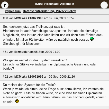
[KuA] Vorschläge Allgemein
Impressum
|
Datenschutzerklärung / Privacy Policy
#60
von
MCM aka k10071995
am 09 Jun, 2009 18:59
So, nachdem jetzt das Trollkonzept raus ist:
Hier könnte ihr auch Vorschläge dazu posten. Ihr habt die einmalige
Möglichkeit, das ihr uns eine Idee liefert und wir dann eine Einheit dazu
erfinden. Mit allen Fähigkeiten wäre es natürlich noch besser.
Gleiches gilt für Missionen.
#61
von
Erzmagier
am 05 Sep, 2009 21:00
Wie genau werdet ihr das System umsetzen?
Einfach nur Stärke veränderbar, nur diplomatische Gesinnung oder
beides?
#62
von
MCM aka k10071995
am 05 Sep, 2009 21:26
Du meinst das System für die Trolle?
Wenn ja würde ich bitten, deine Frage auszuformulieren, ich versteh sie
nicht so ganz. Falls du fragen willst, ob eine Idee für einen Diplomaten
automatisch abgelehnt wird: Nein. Wenn uns das Konzept gefällt, kommt
es rein.