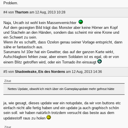
Problem.
#4
von
Thartom
am 12 Aug, 2013 10:28
Naja, Urcath ist wohl kein Massenvernichter
Auf dem gezeigten Bild trägt das Monster aber keine Hörner am Kopf
und Stacheln an den Händen, sondern das scheint mir eine Krone und
ein Schwert zu sein.
Wenn ihr es schafft, dass Ozelon genau seiner Vorlage entspricht, dann
sähe er fantastisch aus.
Sarumans lvl 10er hat ein Gewitter, das auf der ganzen Karte wirkt,
Aufschlagboni fehlen zwar, aber einem Soldaten ist es egal, ob er von
einem Blitz getroffen wird, oder ein Tornado ihn einsaugt
#5
von
Shadowleake, Eis des Nordens
am 12 Aug, 2013 14:36
Zitat
Nettes Update, obwohl ich mich über ein Gameplayupdate mehr gefreut hätte
ja, wie gesagt, dieses update war ein notupdate, da wir von buttons etc
einfach nicht alle fertig haben und ein update ja auch graphisch schön
sein soll. wir haben natürlich trotzdem versucht das beste aus dem
updatestoff raus zu holen
Zitat