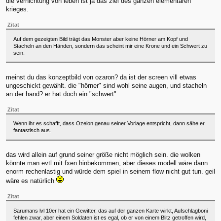
die vernichtung von leben ist ja das ziel des ganzen elementaren
krieges.
Zitat
Auf dem gezeigten Bild trägt das Monster aber keine Hörner am Kopf und
Stacheln an den Händen, sondern das scheint mir eine Krone und ein Schwert zu
sein.
meinst du das konzeptbild von ozaron? da ist der screen vill etwas
ungeschickt gewählt. die "hörner" sind wohl seine augen, und stacheln
an der hand? er hat doch ein "schwert"
Zitat
Wenn ihr es schafft, dass Ozelon genau seiner Vorlage entspricht, dann sähe er
fantastisch aus.
das wird allein auf grund seiner größe nicht möglich sein. die wolken
könnte man evtl mit fxen hinbekommen, aber dieses modell wäre dann
enorm rechenlastig und würde dem spiel in seinem flow nicht gut tun. geil
wäre es natürlich
Zitat
Sarumans lvl 10er hat ein Gewitter, das auf der ganzen Karte wirkt, Aufschlagboni
fehlen zwar, aber einem Soldaten ist es egal, ob er von einem Blitz getroffen wird,