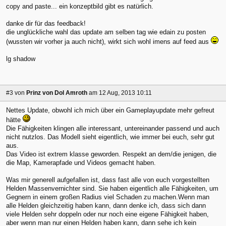
copy and paste... ein konzeptbild gibt es natürlich.
danke dir für das feedback!
die unglückliche wahl das update am selben tag wie edain zu posten
(wussten wir vorher ja auch nicht), wirkt sich wohl imens auf feed aus
lg shadow
#3
von
Prinz von Dol Amroth
am 12 Aug, 2013 10:11
Nettes Update, obwohl ich mich über ein Gameplayupdate mehr gefreut
hätte
Die Fähigkeiten klingen alle interessant, untereinander passend und auch
nicht nutzlos. Das Modell sieht eigentlich, wie immer bei euch, sehr gut
aus.
Das Video ist extrem klasse geworden. Respekt an dem/die jenigen, die
die Map, Kamerapfade und Videos gemacht haben.
Was mir generell aufgefallen ist, dass fast alle von euch vorgestellten
Helden Massenvernichter sind. Sie haben eigentlich alle Fähigkeiten, um
Gegnern in einem großen Radius viel Schaden zu machen.Wenn man
alle Helden gleichzeitig haben kann, dann denke ich, dass sich dann
viele Helden sehr doppeln oder nur noch eine eigene Fähigkeit haben,
aber wenn man nur einen Helden haben kann, dann sehe ich kein