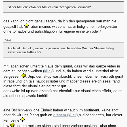
ist der lvl10erin etwa der lvl10er vom Gesegneten Saruman?
das kann ich nicht genau sagen, da ich den gesegneten saruman nie
gespielt hab
, aber meines wissens hat er lediglich ein blitzgewitter
ohne tornados und aufschlagboni für eigene einheiten oder?
Zitat
Auch gut: Der Film, wieso mit japanischen Untertiteln? War der Stufenaufstieg
zwischendurch Absicht?
mit japanischen untertiteln aus dem grund, dass wir das ganze video in
dem stil bringen wollten (
klick
) und ja, da haben wir die untertitel nicht
vergessen
. Jup, der lvl-up war absicht. unser lieber herr vasiroth gerät
in rage und ich (als haupt scripter und mapper dieses ereignisses) fand
diese form der visualisierung recht gut.
der zweite lvl up (von ozaron) hat ebenfalls nur visual einen effekt, da es
als schone spawnfx hinhält.
eine Dschinn-ähnliche Einheit haben wir auch im sortiment, keine angt,
aber da wir uns (sehr) grob an
diesem (klick)
bild orientierten, hat dieser
kerl beine
btw
unsere meisten skinns sind ohne vorlage geskinnt. also ohne