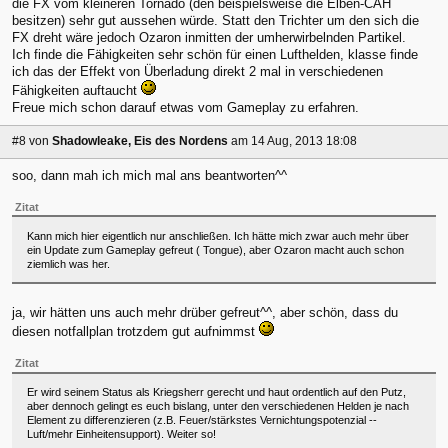
die FX vom kleineren Tornado (den beispielsweise die Elben-CAH
besitzen) sehr gut aussehen würde. Statt den Trichter um den sich die
FX dreht wäre jedoch Ozaron inmitten der umherwirbelnden Partikel.
Ich finde die Fähigkeiten sehr schön für einen Lufthelden, klasse finde
ich das der Effekt von Überladung direkt 2 mal in verschiedenen
Fähigkeiten auftaucht
Freue mich schon darauf etwas vom Gameplay zu erfahren.
#8
von
Shadowleake, Eis des Nordens
am 14 Aug, 2013 18:08
soo, dann mah ich mich mal ans beantworten^^
Zitat
Kann mich hier eigentlich nur anschließen. Ich hätte mich zwar auch mehr über
ein Update zum Gameplay gefreut ( Tongue), aber Ozaron macht auch schon
ziemlich was her.
ja, wir hätten uns auch mehr drüber gefreut^^, aber schön, dass du
diesen notfallplan trotzdem gut aufnimmst
Zitat
Er wird seinem Status als Kriegsherr gerecht und haut ordentlich auf den Putz,
aber dennoch gelingt es euch bislang, unter den verschiedenen Helden je nach
Element zu differenzieren (z.B. Feuer/stärkstes Vernichtungspotenzial --
Luft/mehr Einheitensupport). Weiter so!