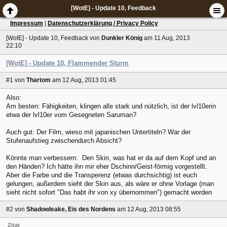
[WotE] - Update 10, Feedback
Impressum
|
Datenschutzerklärung / Privacy Policy
[WotE] - Update 10, Feedback
von
Dunkler König
am 11 Aug, 2013
22:10
[WotE] - Update 10, Flammender Sturm
#1
von
Thartom
am 12 Aug, 2013 01:45
Also:
Am besten: Fähigkeiten, klingen alle stark und nützlich, ist der lvl10erin
etwa der lvl10er vom Gesegneten Saruman?
Auch gut: Der Film, wieso mit japanischen Untertiteln? War der
Stufenaufstieg zwischendurch Absicht?
Könnte man verbessern: Den Skin, was hat er da auf dem Kopf und an
den Händen? Ich hätte ihn mir eher Dschinn/Geist-förmig vorgestellt.
Aber die Farbe und die Transperenz (etwas durchsichtig) ist euch
gelungen, außerdem sieht der Skin aus, als wäre er ohne Vorlage (man
sieht nicht sofort "Das habt ihr von xy übernommen") gemacht worden
#2
von
Shadowleake, Eis des Nordens
am 12 Aug, 2013 08:55
Zitat