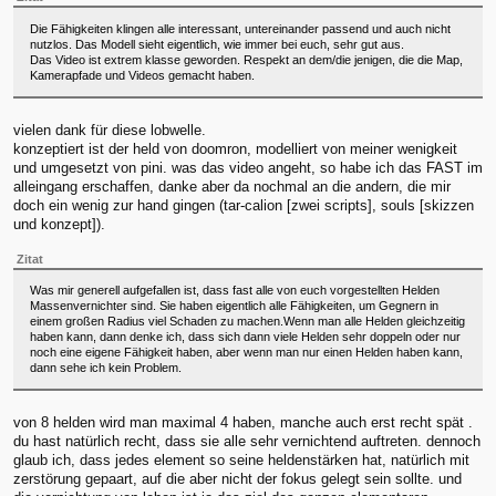
Die Fähigkeiten klingen alle interessant, untereinander passend und auch nicht
nutzlos. Das Modell sieht eigentlich, wie immer bei euch, sehr gut aus.
Das Video ist extrem klasse geworden. Respekt an dem/die jenigen, die die Map,
Kamerapfade und Videos gemacht haben.
vielen dank für diese lobwelle.
konzeptiert ist der held von doomron, modelliert von meiner wenigkeit
und umgesetzt von pini. was das video angeht, so habe ich das FAST im
alleingang erschaffen, danke aber da nochmal an die andern, die mir
doch ein wenig zur hand gingen (tar-calion [zwei scripts], souls [skizzen
und konzept]).
Zitat
Was mir generell aufgefallen ist, dass fast alle von euch vorgestellten Helden
Massenvernichter sind. Sie haben eigentlich alle Fähigkeiten, um Gegnern in
einem großen Radius viel Schaden zu machen.Wenn man alle Helden gleichzeitig
haben kann, dann denke ich, dass sich dann viele Helden sehr doppeln oder nur
noch eine eigene Fähigkeit haben, aber wenn man nur einen Helden haben kann,
dann sehe ich kein Problem.
von 8 helden wird man maximal 4 haben, manche auch erst recht spät .
du hast natürlich recht, dass sie alle sehr vernichtend auftreten. dennoch
glaub ich, dass jedes element so seine heldenstärken hat, natürlich mit
zerstörung gepaart, auf die aber nicht der fokus gelegt sein sollte. und