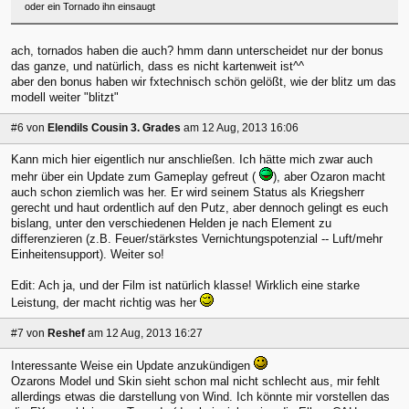
oder ein Tornado ihn einsaugt
ach, tornados haben die auch? hmm dann unterscheidet nur der bonus
das ganze, und natürlich, dass es nicht kartenweit ist^^
aber den bonus haben wir fxtechnisch schön gelößt, wie der blitz um das
modell weiter "blitzt"
#6
von
Elendils Cousin 3. Grades
am 12 Aug, 2013 16:06
Kann mich hier eigentlich nur anschließen. Ich hätte mich zwar auch
mehr über ein Update zum Gameplay gefreut (
), aber Ozaron macht
auch schon ziemlich was her. Er wird seinem Status als Kriegsherr
gerecht und haut ordentlich auf den Putz, aber dennoch gelingt es euch
bislang, unter den verschiedenen Helden je nach Element zu
differenzieren (z.B. Feuer/stärkstes Vernichtungspotenzial -- Luft/mehr
Einheitensupport). Weiter so!
Edit: Ach ja, und der Film ist natürlich klasse! Wirklich eine starke
Leistung, der macht richtig was her
#7
von
Reshef
am 12 Aug, 2013 16:27
Interessante Weise ein Update anzukündigen
Ozarons Model und Skin sieht schon mal nicht schlecht aus, mir fehlt
allerdings etwas die darstellung von Wind. Ich könnte mir vorstellen das