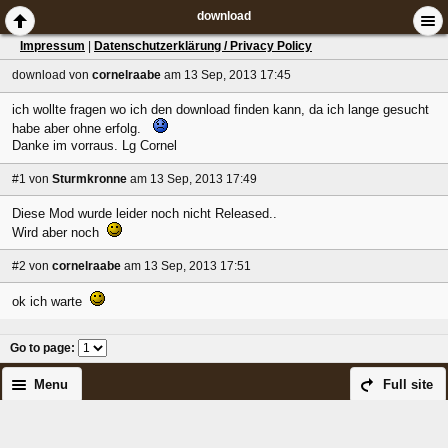
download
Impressum
|
Datenschutzerklärung / Privacy Policy
download
von
cornelraabe
am 13 Sep, 2013 17:45
ich wollte fragen wo ich den download finden kann, da ich lange gesucht
habe aber ohne erfolg.
Danke im vorraus. Lg Cornel
#1
von
Sturmkronne
am 13 Sep, 2013 17:49
Diese Mod wurde leider noch nicht Released..
Wird aber noch
#2
von
cornelraabe
am 13 Sep, 2013 17:51
ok ich warte
Go to page
:
Menu
Full site