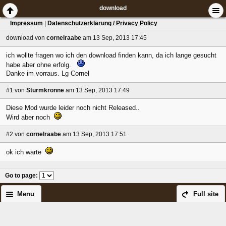
download
Impressum
|
Datenschutzerklärung / Privacy Policy
download
von
cornelraabe
am 13 Sep, 2013 17:45
ich wollte fragen wo ich den download finden kann, da ich lange gesucht
habe aber ohne erfolg.
Danke im vorraus. Lg Cornel
#1
von
Sturmkronne
am 13 Sep, 2013 17:49
Diese Mod wurde leider noch nicht Released..
Wird aber noch
#2
von
cornelraabe
am 13 Sep, 2013 17:51
ok ich warte
Go to page
:
Menu
Full site