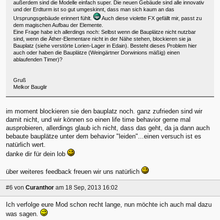
außerdem sind die Modelle einfach super. Die neuen Gebäude sind alle innovativ
und der Erdturm ist so gut umgeskinnt, dass man sich kaum an das
Ursprungsgebäude erinnert fühlt.
Auch diese violette FX gefällt mir, passt zu
dem magischen Aufbau der Elemente.
Eine Frage habe ich allerdings noch: Selbst wenn die Bauplätze nicht nutzbar
sind, wenn die Äther-Elementare nicht in der Nähe stehen, blockieren sie ja
Bauplatz (siehe verstörte Lorien-Lager in Edain). Besteht dieses Problem hier
auch oder haben die Bauplätze (Weingärtner Dorwinions mäßig) einen
ablaufenden Timer)?
Gruß
Melkor Bauglir
im moment blockieren sie den bauplatz noch. ganz zufrieden sind wir
damit nicht, und wir können so einen life time behavior gerne mal
ausprobieren, allerdings glaub ich nicht, dass das geht, da ja dann auch
bebaute bauplätze unter dem behavior "leiden"...einen versuch ist es
natürlich wert.
danke dir für dein lob
über weiteres feedback freuen wir uns natürlich
#6
von
Curanthor
am 18 Sep, 2013 16:02
Ich verfolge eure Mod schon recht lange, nun möchte ich auch mal dazu
was sagen.