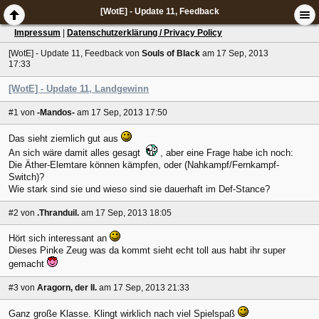
[WotE] - Update 11, Feedback
Impressum
|
Datenschutzerklärung / Privacy Policy
[WotE] - Update 11, Feedback
von
Souls of Black
am 17 Sep, 2013
17:33
[WotE] - Update 11, Landgewinn
#1
von
-Mandos-
am 17 Sep, 2013 17:50
Das sieht ziemlich gut aus
An sich wäre damit alles gesagt
, aber eine Frage habe ich noch:
Die Äther-Elemtare können kämpfen, oder (Nahkampf/Fernkampf-
Switch)?
Wie stark sind sie und wieso sind sie dauerhaft im Def-Stance?
#2
von
.Thranduil.
am 17 Sep, 2013 18:05
Hört sich interessant an
Dieses Pinke Zeug was da kommt sieht echt toll aus habt ihr super
gemacht
#3
von
Aragorn, der II.
am 17 Sep, 2013 21:33
Ganz große Klasse. Klingt wirklich nach viel Spielspaß