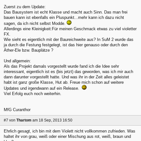
Zuerst zu dem Update:
Das Bausystem ist echt Klasse und macht auch Sinn. Das man frei
bauen kann ist ebenfalls ein Pluspunkt...mehr kann ich dazu nicht
sagen, da ich nicht selbst Modde.
Allerdings eine Kleinigkeit:Für meinen Geschmack etwas zu viel violetter
FX.
Wie sieht es eigentlich mit der Baureichweite aus? In SuM 2 wurde das
ja durch die Festung festgelegt, ist das hier genauso oder durch den
Äther-Ele bzw. Bauplätze ?
Und allgemein:
Als das Projekt damals vorgestellt wurde fand ich die Idee sehr
interessant, eigentlich ist es (bis jetzt) das geworden, was ich mir auch
dann darunter vorgestellt hatte. Und was ihr in der Zeit alles geleistet
habt ist ganz große Klasse, Hut ab. Freue mich schon auf weitere
Updates und irgendwann auf ein Release.
Viel Erfolg euch noch weiterhin.
MfG Curanthor
#7
von
Thartom
am 18 Sep, 2013 16:50
Ehrlich gesagt, ich bin mit dem Violett nicht vollkommen zufrieden. Was
haltet ihr von grau, weiß oder einer Mischung aus rot, weiß, braun und