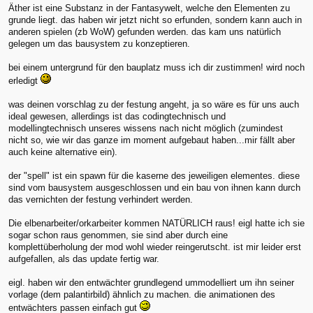
Äther ist eine Substanz in der Fantasywelt, welche den Elementen zu
grunde liegt. das haben wir jetzt nicht so erfunden, sondern kann auch in
anderen spielen (zb WoW) gefunden werden. das kam uns natürlich
gelegen um das bausystem zu konzeptieren.
bei einem untergrund für den bauplatz muss ich dir zustimmen! wird noch
erledigt
was deinen vorschlag zu der festung angeht, ja so wäre es für uns auch
ideal gewesen, allerdings ist das codingtechnisch und
modellingtechnisch unseres wissens nach nicht möglich (zumindest
nicht so, wie wir das ganze im moment aufgebaut haben...mir fällt aber
auch keine alternative ein).
der "spell" ist ein spawn für die kaserne des jeweiligen elementes. diese
sind vom bausystem ausgeschlossen und ein bau von ihnen kann durch
das vernichten der festung verhindert werden.
Die elbenarbeiter/orkarbeiter kommen NATÜRLICH raus! eigl hatte ich sie
sogar schon raus genommen, sie sind aber durch eine
komplettüberholung der mod wohl wieder reingerutscht. ist mir leider erst
aufgefallen, als das update fertig war.
eigl. haben wir den entwächter grundlegend ummodelliert um ihn seiner
vorlage (dem palantirbild) ähnlich zu machen. die animationen des
entwächters passen einfach gut