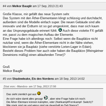
#4
von
Melkor Bauglir
am 17 Sep, 2013 21:43
Große Klasse, mir gefällt das neue System sehr.
Das System mit den Äther-Elementaren klingt schlüssig und durchdacht,
außerdem sind die Modelle einfach super. Die neuen Gebäude sind alle
innovativ und der Erdturm ist so gut umgeskinnt, dass man sich kaum
an das Ursprungsgebäude erinnert fühlt.
Auch diese violette FX gefällt
mir, passt zu dem magischen Aufbau der Elemente.
Eine Frage habe ich allerdings noch: Selbst wenn die Bauplätze nicht
nutzbar sind, wenn die Äther-Elementare nicht in der Nähe stehen,
blockieren sie ja Bauplatz (siehe verstörte Lorien-Lager in Edain).
Besteht dieses Problem hier auch oder haben die Bauplätze (Weingärtner
Dorwinions mäßig) einen ablaufenden Timer)?
Gruß
Melkor Bauglir
#5
von
Shadowleake, Eis des Nordens
am 18 Sep, 2013 14:02
Zitat von: -Mandos- am 17 Sep, 2013 17:50
Das sieht ziemlich gut aus
An sich wäre damit alles gesagt
, aber eine Frage habe ich noch:
Die Äther-Elemtare können kämpfen, oder (Nahkampf/Fernkampf- Switch)?
Wie stark sind sie und wieso sind sie dauerhaft im Def-Stance?