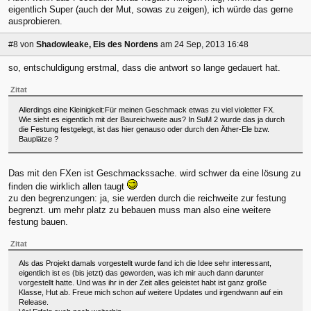
eigentlich Super (auch der Mut, sowas zu zeigen), ich würde das gerne
ausprobieren.
#8
von
Shadowleake, Eis des Nordens
am 24 Sep, 2013 16:48
so, entschuldigung erstmal, dass die antwort so lange gedauert hat.
Zitat
Allerdings eine Kleinigkeit:Für meinen Geschmack etwas zu viel violetter FX.
Wie sieht es eigentlich mit der Baureichweite aus? In SuM 2 wurde das ja durch
die Festung festgelegt, ist das hier genauso oder durch den Äther-Ele bzw.
Bauplätze ?
Das mit den FXen ist Geschmackssache. wird schwer da eine lösung zu
finden die wirklich allen taugt
zu den begrenzungen: ja, sie werden durch die reichweite zur festung
begrenzt. um mehr platz zu bebauen muss man also eine weitere
festung bauen.
Zitat
Als das Projekt damals vorgestellt wurde fand ich die Idee sehr interessant,
eigentlich ist es (bis jetzt) das geworden, was ich mir auch dann darunter
vorgestellt hatte. Und was ihr in der Zeit alles geleistet habt ist ganz große
Klasse, Hut ab. Freue mich schon auf weitere Updates und irgendwann auf ein
Release.