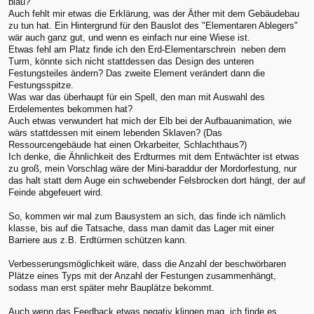
blau?
Auch fehlt mir etwas die Erklärung, was der Äther mit dem Gebäudebau
zu tun hat. Ein Hintergrund für den Bauslot des "Elementaren Ablegers"
wär auch ganz gut, und wenn es einfach nur eine Wiese ist.
Etwas fehl am Platz finde ich den Erd-Elementarschrein neben dem
Turm, könnte sich nicht stattdessen das Design des unteren
Festungsteiles ändern? Das zweite Element verändert dann die
Festungsspitze.
Was war das überhaupt für ein Spell, den man mit Auswahl des
Erdelementes bekommen hat?
Auch etwas verwundert hat mich der Elb bei der Aufbauanimation, wie
wärs stattdessen mit einem lebenden Sklaven? (Das
Ressourcengebäude hat einen Orkarbeiter, Schlachthaus?)
Ich denke, die Ähnlichkeit des Erdturmes mit dem Entwächter ist etwas
zu groß, mein Vorschlag wäre der Mini-baraddur der Mordorfestung, nur
das halt statt dem Auge ein schwebender Felsbrocken dort hängt, der auf
Feinde abgefeuert wird.
So, kommen wir mal zum Bausystem an sich, das finde ich nämlich
klasse, bis auf die Tatsache, dass man damit das Lager mit einer
Barriere aus z.B. Erdtürmen schützen kann.
Verbesserungsmöglichkeit wäre, dass die Anzahl der beschwörbaren
Plätze eines Typs mit der Anzahl der Festungen zusammenhängt,
sodass man erst später mehr Bauplätze bekommt.
Auch wenn das Feedback etwas negativ klingen mag, ich finde es