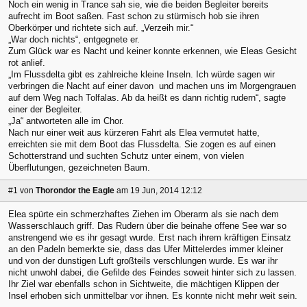
Noch ein wenig in Trance sah sie, wie die beiden Begleiter bereits
aufrecht im Boot saßen. Fast schon zu stürmisch hob sie ihren
Oberkörper und richtete sich auf. „Verzeih mir.“
„War doch nichts“, entgegnete er.
Zum Glück war es Nacht und keiner konnte erkennen, wie Eleas Gesicht
rot anlief.
„Im Flussdelta gibt es zahlreiche kleine Inseln. Ich würde sagen wir
verbringen die Nacht auf einer davon und machen uns im Morgengrauen
auf dem Weg nach Tolfalas. Ab da heißt es dann richtig rudern“, sagte
einer der Begleiter.
„Ja“ antworteten alle im Chor.
Nach nur einer weit aus kürzeren Fahrt als Elea vermutet hatte,
erreichten sie mit dem Boot das Flussdelta. Sie zogen es auf einen
Schotterstrand und suchten Schutz unter einem, von vielen
Überflutungen, gezeichneten Baum.
#1
von
Thorondor the Eagle
am 19 Jun, 2014 12:12
Elea spürte ein schmerzhaftes Ziehen im Oberarm als sie nach dem
Wasserschlauch griff. Das Rudern über die beinahe offene See war so
anstrengend wie es ihr gesagt wurde. Erst nach ihrem kräftigen Einsatz
an den Padeln bemerkte sie, dass das Ufer Mittelerdes immer kleiner
und von der dunstigen Luft großteils verschlungen wurde. Es war ihr
nicht unwohl dabei, die Gefilde des Feindes soweit hinter sich zu lassen.
Ihr Ziel war ebenfalls schon in Sichtweite, die mächtigen Klippen der
Insel erhoben sich unmittelbar vor ihnen. Es konnte nicht mehr weit sein.