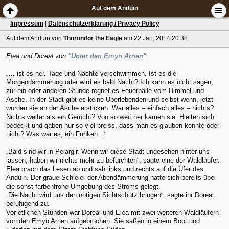
Auf dem Anduin
Impressum
|
Datenschutzerklärung / Privacy Policy
Auf dem Anduin
von
Thorondor the Eagle
am 22 Jan, 2014 20:38
Elea und Doreal von
"Unter den Emyn Arnen"
„… ist es her. Tage und Nächte verschwimmen. Ist es die
Morgendämmerung oder wird es bald Nacht? Ich kann es nicht sagen,
zur ein oder anderen Stunde regnet es Feuerbälle vom Himmel und
Asche. In der Stadt gibt es keine Überlebenden und selbst wenn, jetzt
würden sie an der Asche ersticken. War alles – einfach alles – nichts?
Nichts weiter als ein Gerücht? Von so weit her kamen sie. Hielten sich
bedeckt und gaben nur so viel preiss, dass man es glauben konnte oder
nicht? Was war es, ein Funken…“
„Bald sind wir in Pelargir. Wenn wir diese Stadt ungesehen hinter uns
lassen, haben wir nichts mehr zu befürchten“, sagte eine der Waldläufer.
Elea brach das Lesen ab und sah links und rechts auf die Ufer des
Anduin. Der graue Schleier der Abendämmerung hatte sich bereits über
die sonst farbenfrohe Umgebung des Stroms gelegt.
„Die Nacht wird uns den nötigen Sichtschutz bringen“, sagte ihr Doreal
beruhigend zu.
Vor etlichen Stunden war Doreal und Elea mit zwei weiteren Waldläufern
von den Emyn Arnen aufgebrochen. Sie saßen in einem Boot und