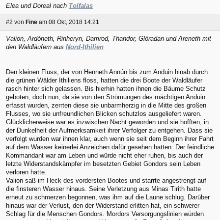
Elea und Doreal nach
Tolfalas
#2
von
Fine
am 08 Okt, 2018 14:21
Valion, Ardóneth, Rinheryn, Damrod, Thandor, Glóradan und Areneth mit
den Waldläufern aus
Nord-Ithilien
Den kleinen Fluss, der von Henneth Annún bis zum Anduin hinab durch
die grünen Wälder Ithiliens floss, hatten die drei Boote der Waldläufer
rasch hinter sich gelassen. Bis hierhin hatten ihnen die Bäume Schutz
geboten, doch nun, da sie von den Strömungen des mächtigen Anduin
erfasst wurden, zerrten diese sie unbarmherzig in die Mitte des großen
Flusses, wo sie unfreundlichen Blicken schutzlos ausgeliefert waren.
Glücklicherweise war es inzwischen Nacht geworden und sie hofften, in
der Dunkelheit der Aufmerksamkeit ihrer Verfolger zu entgehen. Dass sie
verfolgt wurden war ihnen klar, auch wenn sie seit dem Beginn ihrer Fahrt
auf dem Wasser keinerlei Anzeichen dafür gesehen hatten. Der feindliche
Kommandant war am Leben und würde nicht eher ruhen, bis auch der
letzte Widerstandskämpfer im besetzten Gebiet Gondors sein Leben
verloren hatte.
Valion saß im Heck des vordersten Bootes und starrte angestrengt auf
die finsteren Wasser hinaus. Seine Verletzung aus Minas Tirith hatte
erneut zu schmerzen begonnen, was ihm auf die Laune schlug. Darüber
hinaus war der Verlust, den der Widerstand erlitten hat, ein schwerer
Schlag für die Menschen Gondors. Mordors Versorgungslinien würden