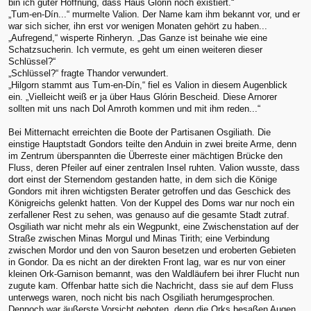
bin ich guter Hoffnung, dass Haus Glórin noch existiert.“
„Tum-en-Dín...“ murmelte Valion. Der Name kam ihm bekannt vor, und er
war sich sicher, ihn erst vor wenigen Monaten gehört zu haben...
„Aufregend,“ wisperte Rinheryn. „Das Ganze ist beinahe wie eine
Schatzsucherin. Ich vermute, es geht um einen weiteren dieser
Schlüssel?“
„Schlüssel?“ fragte Thandor verwundert.
„Hilgorn stammt aus Tum-en-Dín,“ fiel es Valion in diesem Augenblick
ein. „Vielleicht weiß er ja über Haus Glórin Bescheid. Diese Arnorer
sollten mit uns nach Dol Amroth kommen und mit ihm reden...“
Bei Mitternacht erreichten die Boote der Partisanen Osgiliath. Die
einstige Hauptstadt Gondors teilte den Anduin in zwei breite Arme, denn
im Zentrum überspannten die Überreste einer mächtigen Brücke den
Fluss, deren Pfeiler auf einer zentralen Insel ruhten. Valion wusste, dass
dort einst der Sternendom gestanden hatte, in dem sich die Könige
Gondors mit ihren wichtigsten Berater getroffen und das Geschick des
Königreichs gelenkt hatten. Von der Kuppel des Doms war nur noch ein
zerfallener Rest zu sehen, was genauso auf die gesamte Stadt zutraf.
Osgiliath war nicht mehr als ein Wegpunkt, eine Zwischenstation auf der
Straße zwischen Minas Morgul und Minas Tirith; eine Verbindung
zwischen Mordor und den von Sauron besetzen und eroberten Gebieten
in Gondor. Da es nicht an der direkten Front lag, war es nur von einer
kleinen Ork-Garnison bemannt, was den Waldläufern bei ihrer Flucht nun
zugute kam. Offenbar hatte sich die Nachricht, dass sie auf dem Fluss
unterwegs waren, noch nicht bis nach Osgiliath herumgesprochen.
Dennoch war äußerste Vorsicht geboten, denn die Orks besaßen Augen,