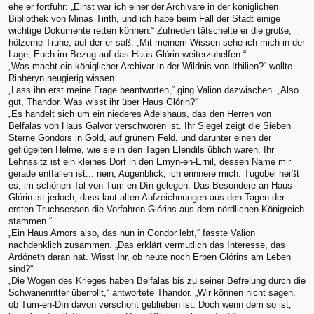
ehe er fortfuhr: „Einst war ich einer der Archivare in der königlichen
Bibliothek von Minas Tirith, und ich habe beim Fall der Stadt einige
wichtige Dokumente retten können.“ Zufrieden tätschelte er die große,
hölzerne Truhe, auf der er saß. „Mit meinem Wissen sehe ich mich in der
Lage, Euch im Bezug auf das Haus Glórin weiterzuhelfen.“
„Was macht ein königlicher Archivar in der Wildnis von Ithilien?“ wollte
Rinheryn neugierig wissen.
„Lass ihn erst meine Frage beantworten,“ ging Valion dazwischen. „Also
gut, Thandor. Was wisst ihr über Haus Glórin?“
„Es handelt sich um ein niederes Adelshaus, das den Herren von
Belfalas von Haus Galvor verschworen ist. Ihr Siegel zeigt die Sieben
Sterne Gondors in Gold, auf grünem Feld, und darunter einen der
geflügelten Helme, wie sie in den Tagen Elendils üblich waren. Ihr
Lehnssitz ist ein kleines Dorf in den Emyn-en-Ernil, dessen Name mir
gerade entfallen ist... nein, Augenblick, ich erinnere mich. Tugobel heißt
es, im schönen Tal von Tum-en-Dín gelegen. Das Besondere an Haus
Glórin ist jedoch, dass laut alten Aufzeichnungen aus den Tagen der
ersten Truchsessen die Vorfahren Glórins aus dem nördlichen Königreich
stammen.“
„Ein Haus Arnors also, das nun in Gondor lebt,“ fasste Valion
nachdenklich zusammen. „Das erklärt vermutlich das Interesse, das
Ardóneth daran hat. Wisst Ihr, ob heute noch Erben Glórins am Leben
sind?“
„Die Wogen des Krieges haben Belfalas bis zu seiner Befreiung durch die
Schwanenritter überrollt,“ antwortete Thandor. „Wir können nicht sagen,
ob Tum-en-Dín davon verschont geblieben ist. Doch wenn dem so ist,