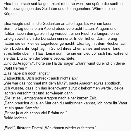
Elea fühlte sich seit langem nicht mehr so wohl, sie spürte die sanften
Atembewegungen des Soldaten und die angenehme Wärme seines
Körpers.
Elea wiegte sich in die Gedanken an alte Tage: Es war ein lauer
Sommertag den sie am Abendrotsee verbracht hatten. Aragorn und
Haldar haben den ganzen Tag versucht einen Fisch zu fangen, ohne
Erfolg soweit sich die Dunadan erinnerte. In der frühen Dämmerung
hatten sie ein kleines Lagerfeuer gemacht. Elea lag mit dem Rücken auf
dem Boden, ihr Kopf lag im Schoß ihres Ehemannes und seine Hand
streichelte über ihr Haar. Leise summte sie ein Lied vor sich hin, während
sie das Erwachen der Sterne beobachtete.
„Und du Aragorn?“, hörte sie Haldar sagen „Wann wirst du eindlich deine
Wahl treffen?“
„Das habe ich doch längst.“
„Tatsächlich. Dich schreckt auch nichts ab.“
„Wie war das nochmal mit dem Mut?“, sagte Aragorn etwas spöttisch.
„Ich wusste, dass ich das irgendwann zurück bekommen werde“, beide
lachten verschmitzt und schwiegen dann.
„Sie ist es“, entgegnete Aragorn nach einer kurzen Zeit.
„Dann brauchst du allen Mut den du aufbringen kannst, ich hörte ihr Vater
ist ein guter Kämpfer.“
„Er hat ja auch schon viel Erfahrung.“
Beide lachten.
„Elea!“, flüsterte Doreal „Wir können wieder aufstehen.“