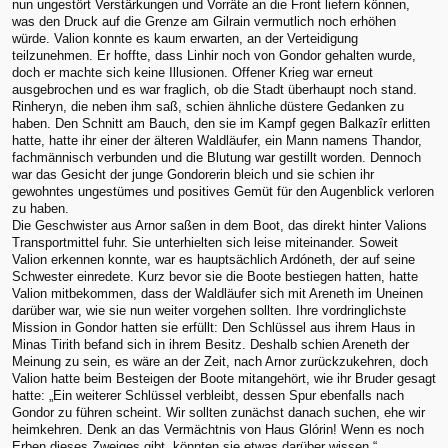
nun ungestört Verstärkungen und Vorräte an die Front liefern können,
was den Druck auf die Grenze am Gilrain vermutlich noch erhöhen
würde. Valion konnte es kaum erwarten, an der Verteidigung
teilzunehmen. Er hoffte, dass Linhir noch von Gondor gehalten wurde,
doch er machte sich keine Illusionen. Offener Krieg war erneut
ausgebrochen und es war fraglich, ob die Stadt überhaupt noch stand.
Rinheryn, die neben ihm saß, schien ähnliche düstere Gedanken zu
haben. Den Schnitt am Bauch, den sie im Kampf gegen Balkazîr erlitten
hatte, hatte ihr einer der älteren Waldläufer, ein Mann namens Thandor,
fachmännisch verbunden und die Blutung war gestillt worden. Dennoch
war das Gesicht der junge Gondorerin bleich und sie schien ihr
gewohntes ungestümes und positives Gemüt für den Augenblick verloren
zu haben.
Die Geschwister aus Arnor saßen in dem Boot, das direkt hinter Valions
Transportmittel fuhr. Sie unterhielten sich leise miteinander. Soweit
Valion erkennen konnte, war es hauptsächlich Ardóneth, der auf seine
Schwester einredete. Kurz bevor sie die Boote bestiegen hatten, hatte
Valion mitbekommen, dass der Waldläufer sich mit Areneth im Uneinen
darüber war, wie sie nun weiter vorgehen sollten. Ihre vordringlichste
Mission in Gondor hatten sie erfüllt: Den Schlüssel aus ihrem Haus in
Minas Tirith befand sich in ihrem Besitz. Deshalb schien Areneth der
Meinung zu sein, es wäre an der Zeit, nach Arnor zurückzukehren, doch
Valion hatte beim Besteigen der Boote mitangehört, wie ihr Bruder gesagt
hatte: „Ein weiterer Schlüssel verbleibt, dessen Spur ebenfalls nach
Gondor zu führen scheint. Wir sollten zunächst danach suchen, ehe wir
heimkehren. Denk an das Vermächtnis von Haus Glórin! Wenn es noch
Erben dieses Zweiges gibt, könnten sie etwas darüber wissen.“