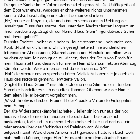
Die ganze Sache hatte Valion nachdenklich gemacht. Die Untätigkeit auf
dem Boot war etwas, wogegen er ohne weiteres nichts unternehmen
konnte. Also beschäftigte er sich mit seinen Gedanken.
„He,“ raunte er Rinya zu, die noch immer verdrossen in Richtung des
jenseitigen Flussufers starrte, das unter dem Nachtschatten langsam an
ihnen vorüber zog. „Sagt dir der Name „Haus Glórin“ irgendetwas? Schon
mal davon gehört?“
Duinhirs Tochter - selbst aus hohem Hause stammend - schüttelte den
Kopf. „Nicht wirklich, nein. Ehrlich gesagt hatte ich nie sonderliches
Interesse an Ahnenkunde, Stammbäumen und Heraldik, mit allem was
so dazu gehört. Mir genügt es zu wissen, dass der Stein von Erech für
mein Haus steht und dass ich für meine Heimat bis zum letzten Atemzug
kämpfen werde. Wieso interessierst du dich denn dafür?“
„Hab‘ die Arnorer davon sprechen hören. Vielleicht haben sie ja auch ein
Haus des Nordens gemeint,“ erwiderte Valion.
„Sagtet Ihr Haus Glórin?“ mischte sich eine neue Stimme ein. Bei dem
Sprecher handelte es sich den alten Thandor. Offenbar war der Name
dem alten Heiler bekannt vorgekommen.
„Wisst Ihr etwas darüber, Freund Heiler?“ packte Valion die Gelegenheit
beim Schopfe.
Der alte Widerstandskämpfer lächelte. „Heiler bin ich nur aus der Not
heraus, dass die meisten anderen, die sich damit besser als ich
auskannten, fort sind. In meinem Leben habe ich hier und dort das ein
oder andere über das Verbinden und Reinigen von Wunden
aufgeschnappt. Wäre dieser Arnorer nicht gewesen, hätte ich Euch wohl
nicht helfen können, junger Herr.“ Er machte eine dramatische Pause,