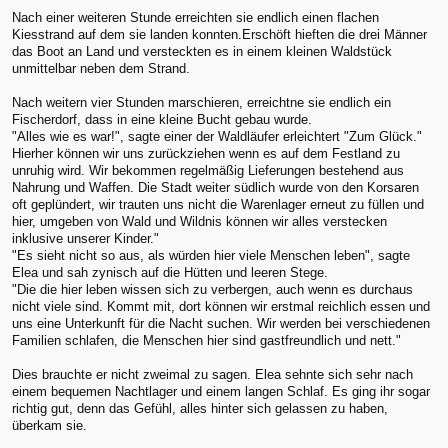
Nach einer weiteren Stunde erreichten sie endlich einen flachen
Kiesstrand auf dem sie landen konnten.Erschöft hieften die drei Männer
das Boot an Land und versteckten es in einem kleinen Waldstück
unmittelbar neben dem Strand.
Nach weitern vier Stunden marschieren, erreichtne sie endlich ein
Fischerdorf, dass in eine kleine Bucht gebau wurde.
"Alles wie es war!", sagte einer der Waldläufer erleichtert "Zum Glück."
Hierher können wir uns zurückziehen wenn es auf dem Festland zu
unruhig wird. Wir bekommen regelmäßig Lieferungen bestehend aus
Nahrung und Waffen. Die Stadt weiter südlich wurde von den Korsaren
oft geplündert, wir trauten uns nicht die Warenlager erneut zu füllen und
hier, umgeben von Wald und Wildnis können wir alles verstecken
inklusive unserer Kinder."
"Es sieht nicht so aus, als würden hier viele Menschen leben", sagte
Elea und sah zynisch auf die Hütten und leeren Stege.
"Die die hier leben wissen sich zu verbergen, auch wenn es durchaus
nicht viele sind. Kommt mit, dort können wir erstmal reichlich essen und
uns eine Unterkunft für die Nacht suchen. Wir werden bei verschiedenen
Familien schlafen, die Menschen hier sind gastfreundlich und nett."
Dies brauchte er nicht zweimal zu sagen. Elea sehnte sich sehr nach
einem bequemen Nachtlager und einem langen Schlaf. Es ging ihr sogar
richtig gut, denn das Gefühl, alles hinter sich gelassen zu haben,
überkam sie.