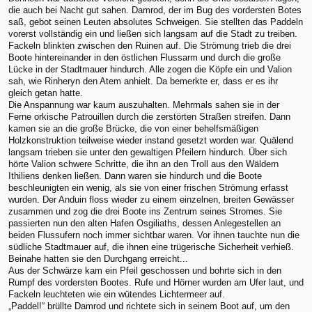
die auch bei Nacht gut sahen. Damrod, der im Bug des vordersten Botes
saß, gebot seinen Leuten absolutes Schweigen. Sie stellten das Paddeln
vorerst vollständig ein und ließen sich langsam auf die Stadt zu treiben.
Fackeln blinkten zwischen den Ruinen auf. Die Strömung trieb die drei
Boote hintereinander in den östlichen Flussarm und durch die große
Lücke in der Stadtmauer hindurch. Alle zogen die Köpfe ein und Valion
sah, wie Rinheryn den Atem anhielt. Da bemerkte er, dass er es ihr
gleich getan hatte.
Die Anspannung war kaum auszuhalten. Mehrmals sahen sie in der
Ferne orkische Patrouillen durch die zerstörten Straßen streifen. Dann
kamen sie an die große Brücke, die von einer behelfsmäßigen
Holzkonstruktion teilweise wieder instand gesetzt worden war. Quälend
langsam trieben sie unter den gewaltigen Pfeilern hindurch. Über sich
hörte Valion schwere Schritte, die ihn an den Troll aus den Wäldern
Ithiliens denken ließen. Dann waren sie hindurch und die Boote
beschleunigten ein wenig, als sie von einer frischen Strömung erfasst
wurden. Der Anduin floss wieder zu einem einzelnen, breiten Gewässer
zusammen und zog die drei Boote ins Zentrum seines Stromes. Sie
passierten nun den alten Hafen Osgiliaths, dessen Anlegestellen an
beiden Flussufern noch immer sichtbar waren. Vor ihnen tauchte nun die
südliche Stadtmauer auf, die ihnen eine trügerische Sicherheit verhieß.
Beinahe hatten sie den Durchgang erreicht...
Aus der Schwärze kam ein Pfeil geschossen und bohrte sich in den
Rumpf des vordersten Bootes. Rufe und Hörner wurden am Ufer laut, und
Fackeln leuchteten wie ein wütendes Lichtermeer auf.
„Paddel!“ brüllte Damrod und richtete sich in seinem Boot auf, um den