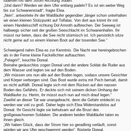
ruderten mit dem Strom Richtung Süden.
„Und dann? Werden wir dem Ufer entlang padeln? Es ist ein weiter Weg
bis zur Schwanenstadt“, fragte Elea.
„Nein“, antwortete ihr der Waldläufer gegenüber „länger schon unterhalten
wir einen kleinen Stützpunkt auf Tolfalas. Von dort aus könnt ihr mit
einem Handelsschiff richtung Dol Amroth aufbrechen. Der Seeweg ist
halbwegs sicher seit der großen Seeschlacht im Schwanenhafen. Ihr
müsst nur beten, dass die See nicht stürmisch ist. Ich persönlich sitze
nicht gerne auf so einem kleinen Boot auf der tosenden See.“
Schweigend nahm Elea es zur Kenntnis. Die Nacht war hereingebrochen
als in der Ferne kleine Fackellichter auftauchten.
„Pelagrir!“, keuchte Doreal.
Beinahe geräuschlos zogen Doreal und der andere Soldat die Ruder aus
dem Wasser und legten sie auf den Boden.
„Wir müssen uns nun alle auf den Boden legen, sodass unsere Gesichter
und Körper verborgen sind. Das Boot wurde extra mit Pech bemalt, damit
es nicht auffällt. Doreal legte sich mit dem Rücken auf den nassen
Boden des Gefährts. Er deckte sich mit seinem dicken Umhang der
Waldläufer zu. Herrin, ihr müsst euch nun auf mich drauf legen.“
Zweifel an dieser Tat war unangebracht, denn die Gefahr entdeckt zu
werden war viel zu groß. Daher legte sich Elea Widerstandslos auf
Doreal. Ihr Gesicht legte sie behutsam auf die Brust des
großgewachsenen Soldaten. Die anderen beiden Waldläufer taten es
ihnen gleich.
„Wir haben Glück, dass der Strom hier so geradlinig verläuft, sonst
würden wir ans Ufer geschwemmt werden“, flüsterte Doreal.