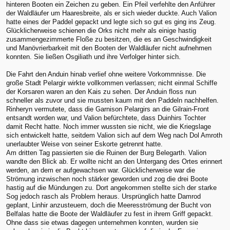
hinteren Booten ein Zeichen zu geben. Ein Pfeil verfehlte den Anführer
der Waldläufer um Haaresbreite, als er sich wieder duckte. Auch Valion
hatte eines der Paddel gepackt und legte sich so gut es ging ins Zeug.
Glücklicherweise schienen die Orks nicht mehr als einige hastig
zusammengezimmerte Floße zu besitzen, die es an Geschwindigkeit
und Manövrierbarkeit mit den Booten der Waldläufer nicht aufnehmen
konnten. Sie ließen Osgiliath und ihre Verfolger hinter sich.
Die Fahrt den Anduin hinab verlief ohne weitere Vorkommnisse. Die
große Stadt Pelargir wirkte vollkommen verlassen; nicht einmal Schiffe
der Korsaren waren an den Kais zu sehen. Der Anduin floss nun
schneller als zuvor und sie mussten kaum mit den Paddeln nachhelfen.
Rinheryn vermutete, dass die Garnison Pelargirs an die Gilrain-Front
entsandt worden war, und Valion befürchtete, dass Duinhirs Tochter
damit Recht hatte. Noch immer wussten sie nicht, wie die Kriegslage
sich entwickelt hatte, seitdem Valion sich auf dem Weg nach Dol Amroth
unerlaubter Weise von seiner Eskorte getrennt hatte.
Am dritten Tag passierten sie die Ruinen der Burg Belegarth. Valion
wandte den Blick ab. Er wollte nicht an den Untergang des Ortes erinnert
werden, an dem er aufgewachsen war. Glücklicherweise war die
Strömung inzwischen noch stärker geworden und zog die drei Boote
hastig auf die Mündungen zu. Dort angekommen stellte sich der starke
Sog jedoch rasch als Problem heraus. Ursprünglich hatte Damrod
geplant, Linhir anzusteuern, doch die Meeresströmung der Bucht von
Belfalas hatte die Boote der Waldläufer zu fest in ihrem Griff gepackt.
Ohne dass sie etwas dagegen unternehmen konnten, wurden sie