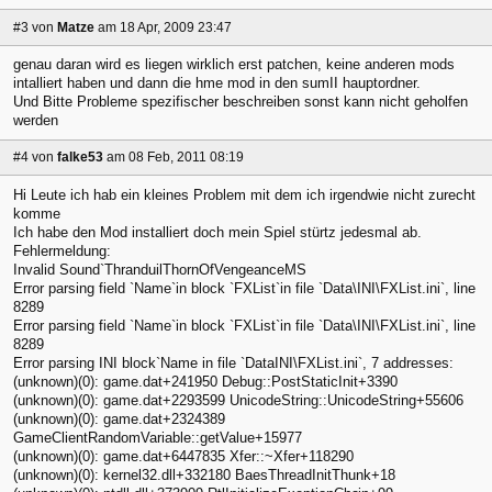
#3
von
Matze
am 18 Apr, 2009 23:47
genau daran wird es liegen wirklich erst patchen, keine anderen mods
intalliert haben und dann die hme mod in den sumII hauptordner.
Und Bitte Probleme spezifischer beschreiben sonst kann nicht geholfen
werden
#4
von
falke53
am 08 Feb, 2011 08:19
Hi Leute ich hab ein kleines Problem mit dem ich irgendwie nicht zurecht
komme
Ich habe den Mod installiert doch mein Spiel stürtz jedesmal ab.
Fehlermeldung:
Invalid Sound`ThranduilThornOfVengeanceMS
Error parsing field `Name`in block `FXList`in file `Data\INI\FXList.ini`, line
8289
Error parsing field `Name`in block `FXList`in file `Data\INI\FXList.ini`, line
8289
Error parsing INI block`Name in file `DataINI\FXList.ini`, 7 addresses:
(unknown)(0): game.dat+241950 Debug::PostStaticInit+3390
(unknown)(0): game.dat+2293599 UnicodeString::UnicodeString+55606
(unknown)(0): game.dat+2324389
GameClientRandomVariable::getValue+15977
(unknown)(0): game.dat+6447835 Xfer::~Xfer+118290
(unknown)(0): kernel32.dll+332180 BaesThreadInitThunk+18