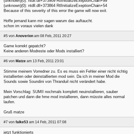
(unknown)(0): ntdll.dll+373909 RtlInitializeExeptionCha
in+99
(unknown)(0): ntdll.dll+373864 RtlInitializeExeptionCha
in+54
Because of this severity of this error the game will now exit.
Hoffe jemand kann mir sagen warum das auftaucht.
schon im voraus vielen dank
#5
von
Anoverion
am 08 Feb, 2011 20:27
Game korrekt gepatcht?
Keine anderen Modreste oder Mods installiert?
#6
von
Matze
am 13 Feb, 2011 23:01
Stimme meinem Vorredner zu. Es es muss ein Fehler einer nicht richtig
installierten oder deinstallierten mod sein. Da ich in meiner Mod die
Sounds sowie Soundini von Thranduil nicht verändert habe.
Mein Vorschlag: SUMII nochmals komplett neuinstallieren, sauber
patchen und dann die hme mod installieren, dann müsste alles normal
laufen.
Gruß matze
#7
von
falke53
am 14 Feb, 2011 07:08
jetzt funktionierts