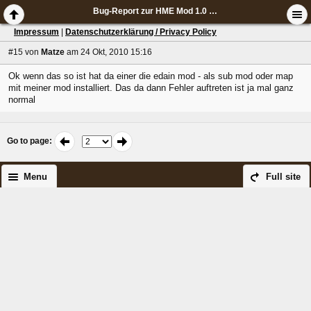
Bug-Report zur HME Mod 1.0 - Ruhm und Ehre Gondors
Impressum
|
Datenschutzerklärung / Privacy Policy
#15
von
Matze
am 24 Okt, 2010 15:16
Ok wenn das so ist hat da einer die edain mod - als sub mod oder map
mit meiner mod installiert. Das da dann Fehler auftreten ist ja mal ganz
normal
Go to page
:
Menu
Full site