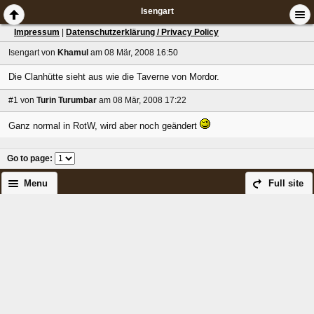
Isengart
Impressum
|
Datenschutzerklärung / Privacy Policy
Isengart
von
Khamul
am 08 Mär, 2008 16:50
Die Clanhütte sieht aus wie die Taverne von Mordor.
#1
von
Turin Turumbar
am 08 Mär, 2008 17:22
Ganz normal in RotW, wird aber noch geändert
Go to page
:
Menu
Full site