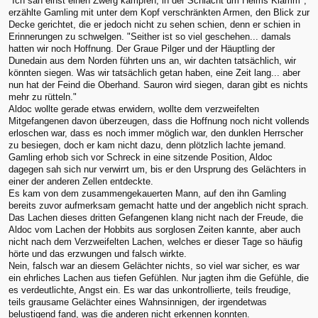
"Ich sah einst einen Zwerg kämpfen, in der Schlacht um Helms Klamm",
erzählte Gamling mit unter dem Kopf verschränkten Armen, den Blick zur
Decke gerichtet, die er jedoch nicht zu sehen schien, denn er schien in
Erinnerungen zu schwelgen. "Seither ist so viel geschehen... damals
hatten wir noch Hoffnung. Der Graue Pilger und der Häuptling der
Dunedain aus dem Norden führten uns an, wir dachten tatsächlich, wir
könnten siegen. Was wir tatsächlich getan haben, eine Zeit lang... aber
nun hat der Feind die Oberhand. Sauron wird siegen, daran gibt es nichts
mehr zu rütteln."
Aldoc wollte gerade etwas erwidern, wollte dem verzweifelten
Mitgefangenen davon überzeugen, dass die Hoffnung noch nicht vollends
erloschen war, dass es noch immer möglich war, den dunklen Herrscher
zu besiegen, doch er kam nicht dazu, denn plötzlich lachte jemand.
Gamling erhob sich vor Schreck in eine sitzende Position, Aldoc
dagegen sah sich nur verwirrt um, bis er den Ursprung des Gelächters in
einer der anderen Zellen entdeckte.
Es kam von dem zusammengekauerten Mann, auf den ihn Gamling
bereits zuvor aufmerksam gemacht hatte und der angeblich nicht sprach.
Das Lachen dieses dritten Gefangenen klang nicht nach der Freude, die
Aldoc vom Lachen der Hobbits aus sorglosen Zeiten kannte, aber auch
nicht nach dem Verzweifelten Lachen, welches er dieser Tage so häufig
hörte und das erzwungen und falsch wirkte.
Nein, falsch war an diesem Gelächter nichts, so viel war sicher, es war
ein ehrliches Lachen aus tiefen Gefühlen. Nur jagten ihm die Gefühle, die
es verdeutlichte, Angst ein. Es war das unkontrollierte, teils freudige,
teils grausame Gelächter eines Wahnsinnigen, der irgendetwas
belustigend fand, was die anderen nicht erkennen konnten.