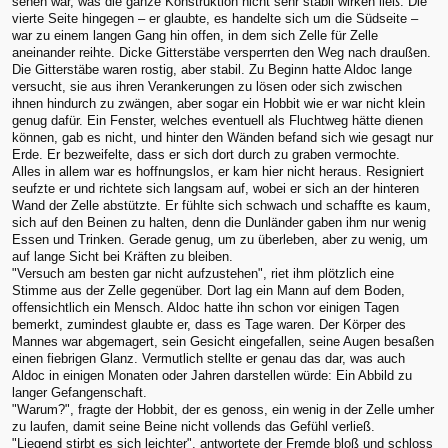
sehen war, was die ganze Konstruktion nicht sehr stabil wirken ließ. Die
vierte Seite hingegen – er glaubte, es handelte sich um die Südseite –
war zu einem langen Gang hin offen, in dem sich Zelle für Zelle
aneinander reihte. Dicke Gitterstäbe versperrten den Weg nach draußen.
Die Gitterstäbe waren rostig, aber stabil. Zu Beginn hatte Aldoc lange
versucht, sie aus ihren Verankerungen zu lösen oder sich zwischen
ihnen hindurch zu zwängen, aber sogar ein Hobbit wie er war nicht klein
genug dafür. Ein Fenster, welches eventuell als Fluchtweg hätte dienen
können, gab es nicht, und hinter den Wänden befand sich wie gesagt nur
Erde. Er bezweifelte, dass er sich dort durch zu graben vermochte.
Alles in allem war es hoffnungslos, er kam hier nicht heraus. Resigniert
seufzte er und richtete sich langsam auf, wobei er sich an der hinteren
Wand der Zelle abstützte. Er fühlte sich schwach und schaffte es kaum,
sich auf den Beinen zu halten, denn die Dunländer gaben ihm nur wenig
Essen und Trinken. Gerade genug, um zu überleben, aber zu wenig, um
auf lange Sicht bei Kräften zu bleiben.
"Versuch am besten gar nicht aufzustehen", riet ihm plötzlich eine
Stimme aus der Zelle gegenüber. Dort lag ein Mann auf dem Boden,
offensichtlich ein Mensch. Aldoc hatte ihn schon vor einigen Tagen
bemerkt, zumindest glaubte er, dass es Tage waren. Der Körper des
Mannes war abgemagert, sein Gesicht eingefallen, seine Augen besaßen
einen fiebrigen Glanz. Vermutlich stellte er genau das dar, was auch
Aldoc in einigen Monaten oder Jahren darstellen würde: Ein Abbild zu
langer Gefangenschaft.
"Warum?", fragte der Hobbit, der es genoss, ein wenig in der Zelle umher
zu laufen, damit seine Beine nicht vollends das Gefühl verließ.
"Liegend stirbt es sich leichter", antwortete der Fremde bloß und schloss