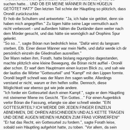
suchen hatte... UND OB ER MEINE MÄNNER IN DEN HÜGELN
GETÖTET HAT?" Den letzten Teil schrie der Häuptling so plötzlich, dass
Oronêl zurückzuckte.
Er hob die Schultern und antwortete: "Ja, ich habe sie getötet, denn sie
haben mich angegriffen." Zu lügen hätte seine Lage vermutlich auch
nicht verbessert - und außerdem hätten die Dunländer dann weiter nach
dem Mörder gesucht, und das hätte sie womöglich auf Orophins Spur
gelenkt.
"So so...", sagte Bóran nun bedrohlich leise. "Dafür wirst du langsam
sterben, Elb. Einer dieser Männer war mein Neffe, und dafür werde ich dir
persönlich einzeln die Gliedmaßen ausreißen."
Der Mann neben ihm, Forath, hatte bislang regungslos dagestanden,
machte plötzlich eine kleine Bewegung, die Bóran nicht auffiel - Oronêl
aber schon. Er warf dem Hauptmann einen kurzen Blick zu, und sah wie
der lautlos die Wörter "Gottesurteil" und "Kampf" mit den Lippen formte.
Oronêl begriff schnell was der Mann ihm sagen wollte. Allerdings
verstand er nicht, warum er ihm helfen sollte. Dennoch, diese
Möglichkeit war ebenso gut wie jede andere.
"Ich forder ein Gottesurteil durch einen Kampf.", sagte er dem Häuptling
mit steinerner Miene ins Gesicht. "Ein Gottes..." Für einen Augenblick
verlor Bóran die Fassung, erlangte sie aber schnell wieder. "EIN
GOTTESURTEIL? ICH WERDE DIR JEDEN FINGER EINZELN
ABNEHMEN, DIE OHREN ABSCHNEIDEN UND ALS KETTE TRAGEN
UND DEINE AUGEN MEINEN HUNDEN ZUM FRAß VORWERFEN!"
"Er hat das Recht, ein Gottesurteil zu fordern.", sagte Forath leise,
sobald sein Häuptling aufgehört hatte, zu toben. "Vor allem, da sein