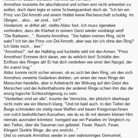
Amrothos musterte ihn abschätzend und schien erst nicht antworten zu
wollen, doch dann legte er seine Schweigsamkeit doch ab. "Ich bin ein
Prinz von Dol Amroth und einem Hobbit keine Rechenschaft schuldig. Im
Übrigen... also... wir sind... tot?"
Verdammt, er driftet ab!
, stellte Aldoc fest.
Ich muss irgendwie
verhindern, dass die Klarheit in seinem Geist wieder verdrängt wird!
"Die Barbaren...", flüsterte Amrothos. "Sie haben meinen Ring, nicht
wahr? Ich bin der Prinz von Dol Amroth, aber was bin ich ohne den Ring?
Ich fühle mich... leer."
"Amrothos!", rief der Halbling und fuchtelte wild mit den Armen. "Prinz
Amrothos! Erinnere dich daran, wer du wirklich bist! Schüttle den
Einfluss des Ringes ab! Er hat dich verdorben wie einst den Nazgul, der
ihn zuerst trug."
Aldoc konnte nicht sicher wissen, ob es sich bei dem Ring, um den sich
Amrothos verwirrte Gedanken drehten, um einen der neun Ringe der
Menschen handelte, aber in Anbetracht der Wirkung auf den Geist des
Menschen und der Aufenthaltsorte der anderen Ringe schien ihm das die
einzig logische Schlossfolgerung zu sein.
"Verdorben sind wir alle", knurrte der Verrückte, der plötzlich überhaupt
nicht mehr wie ein Mensch klang. "Und tot bald auch. In den Tiefen der
Berge schmieden sie stetig neue Waffen und bauen Kriegsmaschinen
von solch bedrohlichem Aussehen, wie du es dir mit deinem kleinen Hirn
niemals ausmalen könntest. Isengard war ein Paradies im Vergleich zu
den Tiefen, über die Saruman nun gebietet. Feuer, Rauch, Feuer,
Klingen! Dunkle Woge, die uns erstickt..."
Und so versank Amrothos wieder in sein wahnsinniges Gemurmel,