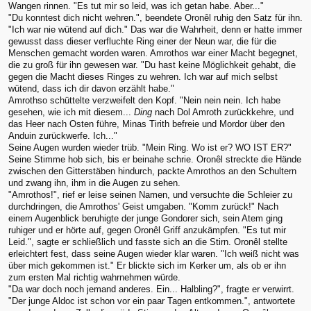
Wangen rinnen. "Es tut mir so leid, was ich getan habe. Aber..."
"Du konntest dich nicht wehren.", beendete Oronêl ruhig den Satz für ihn.
"Ich war nie wütend auf dich." Das war die Wahrheit, denn er hatte immer
gewusst dass dieser verfluchte Ring einer der Neun war, die für die
Menschen gemacht worden waren. Amrothos war einer Macht begegnet,
die zu groß für ihn gewesen war. "Du hast keine Möglichkeit gehabt, die
gegen die Macht dieses Ringes zu wehren. Ich war auf mich selbst
wütend, dass ich dir davon erzählt habe."
Amrothso schüttelte verzweifelt den Kopf. "Nein nein nein. Ich habe
gesehen, wie ich mit diesem...
Ding
nach Dol Amroth zurückkehre, und
das Heer nach Osten führe, Minas Tirith befreie und Mordor über den
Anduin zurückwerfe. Ich..."
Seine Augen wurden wieder trüb. "Mein Ring. Wo ist er? WO IST ER?"
Seine Stimme hob sich, bis er beinahe schrie. Oronêl streckte die Hände
zwischen den Gitterstäben hindurch, packte Amrothos an den Schultern
und zwang ihn, ihm in die Augen zu sehen.
"Amrothos!", rief er leise seinen Namen, und versuchte die Schleier zu
durchdringen, die Amrothos' Geist umgaben. "Komm zurück!" Nach
einem Augenblick beruhigte der junge Gondorer sich, sein Atem ging
ruhiger und er hörte auf, gegen Oronêl Griff anzukämpfen. "Es tut mir
Leid.", sagte er schließlich und fasste sich an die Stirn. Oronêl stellte
erleichtert fest, dass seine Augen wieder klar waren. "Ich weiß nicht was
über mich gekommen ist." Er blickte sich im Kerker um, als ob er ihn
zum ersten Mal richtig wahrnehmen würde.
"Da war doch noch jemand anderes. Ein... Halbling?", fragte er verwirrt.
"Der junge Aldoc ist schon vor ein paar Tagen entkommen.", antwortete