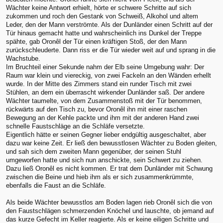
Wächter keine Antwort erhielt, hörte er schwere Schritte auf sich
zukommen und roch den Gestank von Schweiß, Alkohol und altem
Leder, den der Mann verströmte. Als der Dunländer einen Schritt auf der
Tür hinaus gemacht hatte und wahrscheinlich ins Dunkel der Treppe
spähte, gab Oronêl der Tür einen kräftigen Stoß, der den Mann
zurückschleuderte. Dann riss er die Tür wieder weit auf und sprang in die
Wachstube.
Im Bruchteil einer Sekunde nahm der Elb seine Umgebung wahr: Der
Raum war klein und viereckig, von zwei Fackeln an den Wänden erhellt
wurde. In der Mitte des Zimmers stand ein runder Tisch mit zwei
Stühlen, an dem ein überrascht wirkender Dunländer saß. Der andere
Wächter taumelte, von dem Zusammenstoß mit der Tür benommen,
rückwärts auf den Tisch zu, bevor Oronêl ihn mit einer raschen
Bewegung an der Kehle packte und ihm mit der anderen Hand zwei
schnelle Faustschläge an die Schläfe versetzte.
Eigentlich hätte er seinen Gegner lieber endgültig ausgeschaltet, aber
dazu war keine Zeit. Er ließ den bewusstlosen Wächter zu Boden gleiten,
und sah sich dem zweiten Mann gegenüber, der seinen Stuhl
umgeworfen hatte und sich nun anschickte, sein Schwert zu ziehen.
Dazu ließ Oronêl es nicht kommen. Er trat dem Dunländer mit Schwung
zwischen die Beine und hieb ihm als er sich zusammenkrümmte,
ebenfalls die Faust an die Schläfe.
Als beide Wächter bewusstlos am Boden lagen rieb Oronêl sich die von
den Faustschlägen schmerzenden Knöchel und lauschte, ob jemand auf
das kurze Gefecht im Keller reagierte. Als er keine eiligen Schritte und