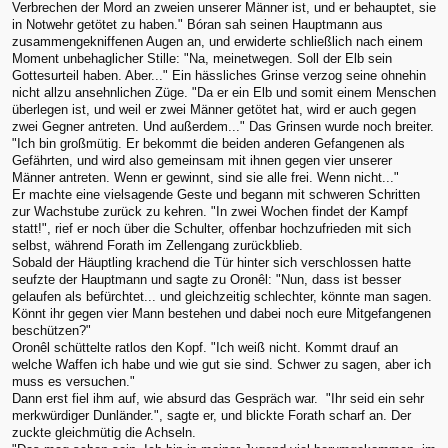
Verbrechen der Mord an zweien unserer Männer ist, und er behauptet, sie
in Notwehr getötet zu haben." Bóran sah seinen Hauptmann aus
zusammengekniffenen Augen an, und erwiderte schließlich nach einem
Moment unbehaglicher Stille: "Na, meinetwegen. Soll der Elb sein
Gottesurteil haben. Aber..." Ein hässliches Grinse verzog seine ohnehin
nicht allzu ansehnlichen Züge. "Da er ein Elb und somit einem Menschen
überlegen ist, und weil er zwei Männer getötet hat, wird er auch gegen
zwei Gegner antreten. Und außerdem..." Das Grinsen wurde noch breiter.
"Ich bin großmütig. Er bekommt die beiden anderen Gefangenen als
Gefährten, und wird also gemeinsam mit ihnen gegen vier unserer
Männer antreten. Wenn er gewinnt, sind sie alle frei. Wenn nicht..."
Er machte eine vielsagende Geste und begann mit schweren Schritten
zur Wachstube zurück zu kehren. "In zwei Wochen findet der Kampf
statt!", rief er noch über die Schulter, offenbar hochzufrieden mit sich
selbst, während Forath im Zellengang zurückblieb.
Sobald der Häuptling krachend die Tür hinter sich verschlossen hatte
seufzte der Hauptmann und sagte zu Oronêl: "Nun, dass ist besser
gelaufen als befürchtet... und gleichzeitig schlechter, könnte man sagen.
Könnt ihr gegen vier Mann bestehen und dabei noch eure Mitgefangenen
beschützen?"
Oronêl schüttelte ratlos den Kopf. "Ich weiß nicht. Kommt drauf an
welche Waffen ich habe und wie gut sie sind. Schwer zu sagen, aber ich
muss es versuchen."
Dann erst fiel ihm auf, wie absurd das Gespräch war. "Ihr seid ein sehr
merkwürdiger Dunländer.", sagte er, und blickte Forath scharf an. Der
zuckte gleichmütig die Achseln.