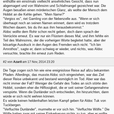
enthüllte ein einstmals vielleicht ansehnliches Gesicht, dass nun
abgemagert und von Wahnsinn und Schlafmangel gezeichnet war. Die
Augen besaßen einen mörderischen Glanz, als wollte der Mensch dem
Hobbit an die Kehle gehen. "Mein
Name
?"
"Vergiss es", riet Gamling von der Nebenzelle aus. "Wenn er sich
überhaupt noch an seinen Namen erinnert, dann wird es trotzdem
Wochen dauern, bis du ihn aus ihm herausbekommst."
Aldoc wollte dem Rohir schon recht geben, doch dann sprach der
Verrückte erneut. Es war nur ein Flüstern dieses Mal, und ihm fehlte ein
Teil des Wahnsinns, der die vorherigen Worte begleitet hatte, aber der
bösartige Ausdruck in den Augen des Fremden wich nicht. "Ich bin
Amrothos", sagte er, dann schwieg er wieder, und nichts, was Aldoc
versuchte, brachte ihn erneut zum Reden.
#2
von
Azaril
am 17 Nov, 2014 23:20
Die Tage zogen sich hin wie eine ereignislose Reise auf allzu bekannten
Pfaden. Allerdings, das musste Aldoc sich eingestehen, war das Ziel
dieser Reise unbekannt und bestand womöglich im Tod. Aber war das
nicht immer der Fall? Weniger die Gefahr des Todes an sich störte den
Hobbit, sondern eher die Hilflosigkeit, die er seit seiner Gefangennahme
verspürte. Wenn die Dunländer sich entschieden, ihn hinzurichten, dann
würde er sich nicht wehren können.
Es würde keinen heldenhaften letzten Kampf geben für Aldoc Tuk von
Tuckbergen.
"Verfluchte Dunländer", murmelte er vor sich hin. "Verfluchte Wölfe." Die
Wölfe hatten zwar mit seiner Einkerkerung nichts zu tun, aber er wollte