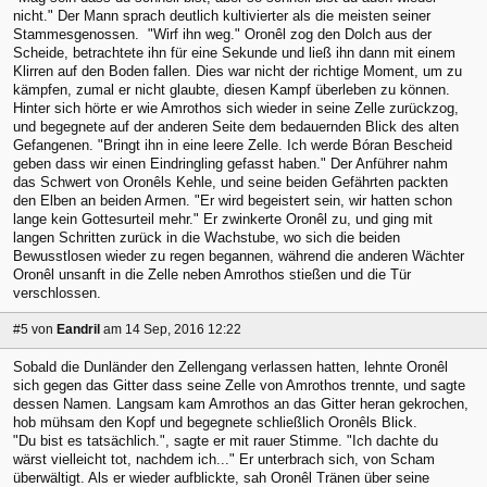
nicht." Der Mann sprach deutlich kultivierter als die meisten seiner
Stammesgenossen. "Wirf ihn weg." Oronêl zog den Dolch aus der
Scheide, betrachtete ihn für eine Sekunde und ließ ihn dann mit einem
Klirren auf den Boden fallen. Dies war nicht der richtige Moment, um zu
kämpfen, zumal er nicht glaubte, diesen Kampf überleben zu können.
Hinter sich hörte er wie Amrothos sich wieder in seine Zelle zurückzog,
und begegnete auf der anderen Seite dem bedauernden Blick des alten
Gefangenen. "Bringt ihn in eine leere Zelle. Ich werde Bóran Bescheid
geben dass wir einen Eindringling gefasst haben." Der Anführer nahm
das Schwert von Oronêls Kehle, und seine beiden Gefährten packten
den Elben an beiden Armen. "Er wird begeistert sein, wir hatten schon
lange kein Gottesurteil mehr." Er zwinkerte Oronêl zu, und ging mit
langen Schritten zurück in die Wachstube, wo sich die beiden
Bewusstlosen wieder zu regen begannen, während die anderen Wächter
Oronêl unsanft in die Zelle neben Amrothos stießen und die Tür
verschlossen.
#5
von
Eandril
am 14 Sep, 2016 12:22
Sobald die Dunländer den Zellengang verlassen hatten, lehnte Oronêl
sich gegen das Gitter dass seine Zelle von Amrothos trennte, und sagte
dessen Namen. Langsam kam Amrothos an das Gitter heran gekrochen,
hob mühsam den Kopf und begegnete schließlich Oronêls Blick.
"Du bist es tatsächlich.", sagte er mit rauer Stimme. "Ich dachte du
wärst vielleicht tot, nachdem ich..." Er unterbrach sich, von Scham
überwältigt. Als er wieder aufblickte, sah Oronêl Tränen über seine