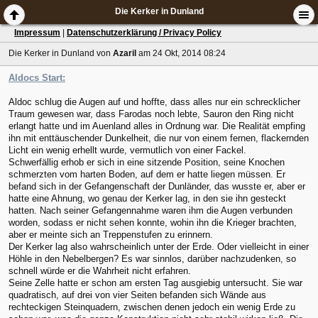
Die Kerker in Dunland
Impressum
|
Datenschutzerklärung / Privacy Policy
Die Kerker in Dunland
von
Azaril
am 24 Okt, 2014 08:24
Aldocs Start:
Aldoc schlug die Augen auf und hoffte, dass alles nur ein schrecklicher
Traum gewesen war, dass Farodas noch lebte, Sauron den Ring nicht
erlangt hatte und im Auenland alles in Ordnung war. Die Realität empfing
ihn mit enttäuschender Dunkelheit, die nur von einem fernen, flackernden
Licht ein wenig erhellt wurde, vermutlich von einer Fackel.
Schwerfällig erhob er sich in eine sitzende Position, seine Knochen
schmerzten vom harten Boden, auf dem er hatte liegen müssen. Er
befand sich in der Gefangenschaft der Dunländer, das wusste er, aber er
hatte eine Ahnung, wo genau der Kerker lag, in den sie ihn gesteckt
hatten. Nach seiner Gefangennahme waren ihm die Augen verbunden
worden, sodass er nicht sehen konnte, wohin ihn die Krieger brachten,
aber er meinte sich an Treppenstufen zu erinnern.
Der Kerker lag also wahrscheinlich unter der Erde. Oder vielleicht in einer
Höhle in den Nebelbergen? Es war sinnlos, darüber nachzudenken, so
schnell würde er die Wahrheit nicht erfahren.
Seine Zelle hatte er schon am ersten Tag ausgiebig untersucht. Sie war
quadratisch, auf drei von vier Seiten befanden sich Wände aus
rechteckigen Steinquadern, zwischen denen jedoch ein wenig Erde zu