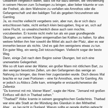
Gedanken vergeblich waren, dass sie nur dazu dienten, die Verzweiflung
in seinem Herzen zum Schweigen zu bringen, aber lieber träumte er von
der Freiheit, als dem Wahnsinn zu verfallen wie Amrothos oder die
Gefangenschaft und den baldigen Tod als gegeben hinzunehmen wie
Gamling.
Ja, es mochte vielleicht vergebens sein, aber nun, da er sich dazu
entschlossen hatte, nicht einfach klein beizugeben, fing er an, sich auf
seine Flucht, so unwahrscheinlich diese auch sein mochte,
vorzubereiten. Er konnte nicht mehr tun als ein paar grundlegende
Übungen, um seinen Körper einigermaßen bei Kräften zu halten, für alles
weitere fehlten ihm hier sowohl die Mittel als auch der Platz, aber es war
immerhin besser als nichts. Und es gab ihm wenigstens etwas zu tun.
Ein guter Weg, ein wenig Zeit totzuschlagen. Vielleicht sogar der beste
Weg.
Dann, einige Zeit nach dem Beginn seiner Übungen, bot sich eine
unerwartete Gelegenheit.
Wie so oft kam einer der Wärter, ein großer Mann mit rötlichem Bart, zu
den wenigen besetzten Zellen, um den Gefangenen das wenige an
Nahrung zu bringen, das ihnen hier zugestanden wurde. Doch dieses Mal
brachte er nur zwei Portionen – eine für Amrothos, eine für Gamling. Als
er jedoch zu Aldocs Zelle kam, entriegelte er erstaunlicherweise die
Zellentür.
"Du kommst mit mir, kleiner Mann", sagte der Hüne. "Jemand mit großen
Einfluss will dich in Tharbad sehen."
"Tharbad?" Aldoc kramte in seinem geographischen Gedächtnis. Tharbad
war eine alte Stadt an der Mündung des Glanduin in den Mitheithel.
Aber... es lag nicht in Dunland. Warum sollte er gerade dorthin gebracht