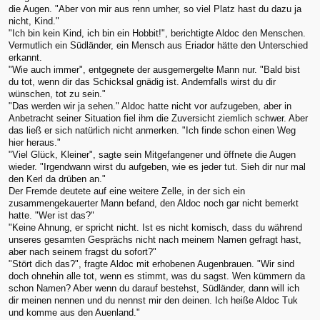
die Augen. "Aber von mir aus renn umher, so viel Platz hast du dazu ja
nicht, Kind."
"Ich bin kein Kind, ich bin ein Hobbit!", berichtigte Aldoc den Menschen.
Vermutlich ein Südländer, ein Mensch aus Eriador hätte den Unterschied
erkannt.
"Wie auch immer", entgegnete der ausgemergelte Mann nur. "Bald bist
du tot, wenn dir das Schicksal gnädig ist. Andernfalls wirst du dir
wünschen, tot zu sein."
"Das werden wir ja sehen." Aldoc hatte nicht vor aufzugeben, aber in
Anbetracht seiner Situation fiel ihm die Zuversicht ziemlich schwer. Aber
das ließ er sich natürlich nicht anmerken. "Ich finde schon einen Weg
hier heraus."
"Viel Glück, Kleiner", sagte sein Mitgefangener und öffnete die Augen
wieder. "Irgendwann wirst du aufgeben, wie es jeder tut. Sieh dir nur mal
den Kerl da drüben an."
Der Fremde deutete auf eine weitere Zelle, in der sich ein
zusammengekauerter Mann befand, den Aldoc noch gar nicht bemerkt
hatte. "Wer ist das?"
"Keine Ahnung, er spricht nicht. Ist es nicht komisch, dass du während
unseres gesamten Gesprächs nicht nach meinem Namen gefragt hast,
aber nach seinem fragst du sofort?"
"Stört dich das?", fragte Aldoc mit erhobenen Augenbrauen. "Wir sind
doch ohnehin alle tot, wenn es stimmt, was du sagst. Wen kümmern da
schon Namen? Aber wenn du darauf bestehst, Südländer, dann will ich
dir meinen nennen und du nennst mir den deinen. Ich heiße Aldoc Tuk
und komme aus den Auenland."