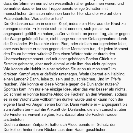
dass die Stimmen nun schon wesentlich näher gekommen waren, und
bemerkte, dass er bei der Treppe bereits einige Schatten mit
menschlichen Umrissen erkennen konnte. Hier stand er wie auf dem
Präsentierteller. Was sollte er tun?
Die Gedanken rasten in seinem Kopf, indes sein Herz aus der Brust zu
springen drohte. Er konnte sich nicht erinnern, sich jemals so
angespannt gefühlt zu haben, außer vielleicht an jenem Tag, als er gegen
die Warge gekämpft hatte, nicht lange vor seiner Gefangennahme durch
die Dunländer. Er brauchte einen Plan, oder einfach nur irgendeine Idee,
aber was konnte er schon gegen diese Menschen tun, die jeden Moment
den Raum betreten würden? Den einen Wärter hatte er durch den
Überraschungsmoment und mit einer gehörigen Portion Glück zur
Strecke gebracht, aber noch einmal würde ihm das nicht gelingen.
Wie konnte ein Hobbit in einer solchen Situation triumphieren? Im
direkten Kampf wäre er definitiv unterlegen. Worin übertraf ein Halbling
einen Langen? Darin, leise zu sein und zu schleichen. Und im Pfeife
rauchen. Wie konnte er diese Vorteile gegen die Dunländer nutzen?
Spontan kam ihm nur eine einzige Idee, aber das war besser als nichts.
So schnell er konnte löschte Aldoc die Fackeln an den Wänden, sodass
es in der Wachstube vollkommen dunkel wurde und er kaum noch die
eigene Hand vor Augen sehen konnte. Dann wartete er – angespannt bis
zum Äußersten – auf die Ankunft der Dunländer, die sich zunächst über
die Finsternis verwirrt zeigten, kurz darauf aber die Fackeln wieder
anzündeten.
Doch zu diesem Zeitpunkt hatte sich Aldoc bereits im Schutz der
Dunkelheit hinter ihrem Rücken aus dem Raum geschlichen.