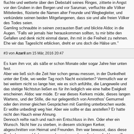
fluchte und wetterte über den Diebstahl seines Ringes, zitterte in Angst
vor den Gruben in den Bergen und vor Saruman, verfluchte alle Völker
Mittelerdes, flüsterte die Namen alter Freunde und Wegbegleiter, und
verkündete seinen beiden Mitgefangenen, dass sie und alle freien Völker
des Todes seien.
Gamling schnaubte in seinen zerzausten Bart und blickte Aldoc in die
Augen. "Falls wir jemals hier herauskommen sollten, tu mir bitte den
Gefallen und denk nicht einmal daran, ihn mit in die Freiheit zu nehmen.
Ehe wir das Tageslicht erblicken, dreht er uns doch die Hälse um."
#3
von
Azaril
am 15 Mär, 2016 20:47
Es kam ihm vor, als säße er schon Monate oder sogar Jahre hier unten
fest.
Aber wie ließ sich die Zeit hier schon genau messen, in der Dunkelheit
unter der Erde, wo weder Tag noch Nacht existierten? Vermutlich war er
bei weitem nicht so lange hier, wie es sich anfühlte, die Langeweile und
das stetige Nichtstun ließen es für ihn lediglich wie eine halbe Ewigkeit
erscheinen. Aldoc war müde. Er war dieses Kerkers müde, dieses langen
Wartens, und der Stille, die nur gelegentlich von Amrothos' Gemurmel
oder den immer gleichen Gesprächen mit Gamling unterbrochen wurde.
Er wollte unbedingt weg hier. Aber wie sollte er das anstellen? Er hatte
nicht den Hauch einer Ahnung.
Dennoch reifte nach und nach ein Entschluss in ihm. Oder eher ein
Wunsch. Nicht hier zu sterben, in diesem stickigen Kerker,
abgeschnitten von Heimat und Freunden. Ihm war bewusst, dass diese