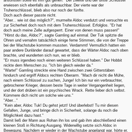
ansonsten sollte es ihm gut gehen." Der zweite und der dritte Schlüssel
erwiesen sich ebenfalls als unbrauchbar. Der vierte war der
Truhenschlüssel, blieb also nur noch der fünfte.
Doch auch dieser passte nicht.
"Aber... wie ist das möglich?", murmelte Aldoc verdutzt und versuchte es
zur Sicherheit doch noch mit dem Truhenschlüssel. Erfolglos. "Er hat
doch auch meine Zelle aufgesperrt. Einer von denen muss passen!"
"Hörst du das, Aldoc?", sagte Gamling auf einmal. Der Tuk spitzte die
Ohren und vernahm tatsächlich einige ferne Stimmen, die von der Treppe
bei der Wachstube kommen mussten. Verdammt! Vermutlich hatten ein
paar andere Dunländer darauf gewartet, dass der Wärter Aldoc nach oben
brachte, und wunderten sich nun, wo er blieb.
"Er muss irgendwo noch einen weiteren Schlüssel haben." Der Hobbit
nickte dem Menschen zu. "Ich bin gleich wieder da."
"Warte!" Gamling streckte eine Hand zwischen zwei Gitterstäben
hindurch und ergriff Aldocs rechten Oberarm. "Mach dir nicht die Mühe,
nach einem Schlüssel zu suchen, Junge! Ich bin nur ein verbrauchter,
gebrochener Krieger, dessen beste Tage in weiter Vergangenheit liegen,
und der dort drüben ist ein psychisches Wrack. Rette lieber dich selbst.
Kümmere dich nicht um solche wie uns."
"Aber..."
"Kein aber, Aldoc Tuk! Du gehst jetzt! Und überlebst! Tu mir diesen
Gefallen, Junge, und bringe dich in Sicherheit, solange du noch die
Möglichkeit dazu hast."
Damit ließ der Mann aus Rohan ihn los und gab ihm abschließend einen
kleinen Stoß in Richtung Ausgang. Widerwillig setzte sich Aldoc in
Bewegung. Nachdem er wieder in der Wachstube angelangt war, hörte er,