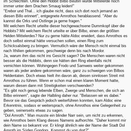
im Schlechten. Ohne den Hobbit Bilbo Beutlin würde Mittelerde noch
immer unter dem Drachen Smaug leiden!"
"Erebor und Thal... ich glaube nicht, dass sich dort noch jemand an
diesen Billo erinnert", entgegnete Amrothos herablassend. "Aber du
kannst die Orks und Ostlinge ja gerne fragen."
Mit welchem Recht urteilte dieser hochgewachsene Dummkopf über die
Hobbits? Mit welchem Recht urteilte er über Bilbo, einen der größten
Helden Mittelerdes? Nur zu gerne hätte Aldoc erwidert, dass Amrothos es
doch selbst einmal hätte versuchen sollen, einen Ring zum
Schicksalsberg zu bringen. Vermutlich wäre der Mensch nicht einmal bis
nach Ithilien gekommen, geschweige denn bis nach Mordor.
Ja, warum ihm das nicht ins Gesicht sagen? Die Menschen waren nicht
besser als die Hobbits, denn sie hätten den Ring ebenfalls nicht
vernichten können. Wohingegen Frodo und Samweis weiter gekommen
waren als jeder andere gekommen wäre, ganz zu schweigen von Bilbos
Heldentaten. Doch etwas hielt ihn davon ab, diesen sinnlosen Streit mit
Amrothos zu führen. Wenn er schon mal einen klaren Moment hatte,
warum diesen dann mit Streitigkeiten verschwenden?
"Es gibt noch genug lebende Elben, Zwerge und Menschen, die sich an
Bilbo erinnern", sagte der Halbling daher nur. "Belassen wir es dabei."
Bevor sie das Gespräch jedoch weiterführen konnten, kam Aldoc eine
Erkenntnis, sodass er weitersprach, ohne Amrothos eine Gelegenheit zu
geben, seinerseits etwas zu sagen.
"Dol Amroth." Man musste ein blinder Narr sein, um nicht zu erkennen,
wie Amrothos beim Klang dieses Namens aufhorchte. "Daher kommt mir
dein Name so bekannt vor. Er klingt ähnlich wie der Name der Stadt Dol
Amroth im Süden Gondors. Kommst du von dort?"