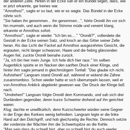
der anderen Zelle. Hinten in der Ecke sah er ein Bündel liegen, dass, wie
er jetzt erkannte, gar keines war.
"Amrothos!", sagte er so laut, wie er es wagte. Das Bündel in der Ecke
rührte sich.
"Sie haben ihn genommen... ihn genommen...", hörte Oronêl ihn vor sich
hin murmeln, und auch wenn die Stimme müde und verwirrt klang,
erkannte er Amrothos sofort.
"Amrothos!", sagte er wieder. "Ich bin es,..." "Oronêl?", vollendete die
Gestalt in der Ecke seinen Satz, und kroch an das Gitter seiner Zelle
heran. Als das Licht der Fackel auf Amrothos ausgezehrtes Gesicht, die
ergrauten, nicht länger schwarzen, Haare und die fiebrig glänzenden
Augen fiel, zuckte Oronêl beinahe zurück.
"Ja, ich bin hier mein Junge. Ich hole dich hier raus." Im selben
Augenblick spürte er im Nacken den sanften Druck einer Klinge, und
hinter ihm sagte jemand in gleichmütigem Tonfall: "Das glaube ich nicht.
Aufstehen!" Langsam stand Oronêl auf, während er wütend die Zähne
zusammenbiss. Schon wieder hatte er sich überrumpeln lassen, weil er
von Amrothos Anblick abgelenkt gewesen war. Der Druck der Klinge ließ
nach.
"Umdrehen!" Langsam folgte Oronêl dem Kommando, und sah sich drei
Dunländern gegenüber, deren kurze Schwerter drohend auf ihn gerichtet
waren.
Klug,
dachte er unwillkürlich, denn Kurzschwerter würden seine Gegner
in der Enge des Kerkers wenig behindern. Langsam legte er die linke
Hand auf den Dolchgriff, und hob gleichzeitig die Rechte. Dennoch setzte
der vorderste der Wächter ihm die Schwertspitze an die Kehle.
"Mag sein dass du schnell bist, aber so schnell bist du auch wieder