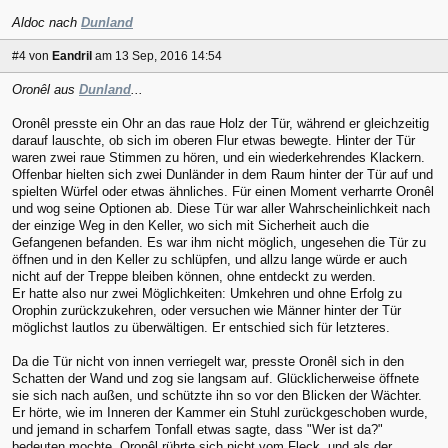
Aldoc nach
Dunland
#4
von
Eandril
am 13 Sep, 2016 14:54
Oronêl aus
Dunland
...
Oronêl presste ein Ohr an das raue Holz der Tür, während er gleichzeitig
darauf lauschte, ob sich im oberen Flur etwas bewegte. Hinter der Tür
waren zwei raue Stimmen zu hören, und ein wiederkehrendes Klackern.
Offenbar hielten sich zwei Dunländer in dem Raum hinter der Tür auf und
spielten Würfel oder etwas ähnliches. Für einen Moment verharrte Oronêl
und wog seine Optionen ab. Diese Tür war aller Wahrscheinlichkeit nach
der einzige Weg in den Keller, wo sich mit Sicherheit auch die
Gefangenen befanden. Es war ihm nicht möglich, ungesehen die Tür zu
öffnen und in den Keller zu schlüpfen, und allzu lange würde er auch
nicht auf der Treppe bleiben können, ohne entdeckt zu werden.
Er hatte also nur zwei Möglichkeiten: Umkehren und ohne Erfolg zu
Orophin zurückzukehren, oder versuchen wie Männer hinter der Tür
möglichst lautlos zu überwältigen. Er entschied sich für letzteres.
Da die Tür nicht von innen verriegelt war, presste Oronêl sich in den
Schatten der Wand und zog sie langsam auf. Glücklicherweise öffnete
sie sich nach außen, und schützte ihn so vor den Blicken der Wächter.
Er hörte, wie im Inneren der Kammer ein Stuhl zurückgeschoben wurde,
und jemand in scharfem Tonfall etwas sagte, dass "Wer ist da?"
bedeuten mochte. Oronêl rührte sich nicht vom Fleck, und als der