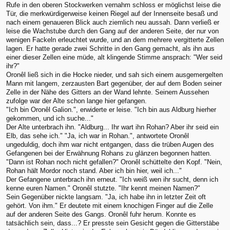
Rufe in den oberen Stockwerken vernahm schloss er möglichst leise die
Tür, die merkwürdigerweise keinen Riegel auf der Innenseite besaß und
nach einem genaueren Blick auch ziemlich neu aussah. Dann verließ er
leise die Wachstube durch den Gang auf der anderen Seite, der nur von
wenigen Fackeln erleuchtet wurde, und an dem mehrere vergitterte Zellen
lagen. Er hatte gerade zwei Schritte in den Gang gemacht, als ihn aus
einer dieser Zellen eine müde, alt klingende Stimme ansprach: "Wer seid
ihr?"
Oronêl ließ sich in die Hocke nieder, und sah sich einem ausgemergelten
Mann mit langem, zerzausten Bart gegenüber, der auf dem Boden seiner
Zelle in der Nähe des Gitters an der Wand lehnte. Seinem Aussehen
zufolge war der Alte schon lange hier gefangen.
"Ich bin Oronêl Galion.", erwiderte er leise. "Ich bin aus Aldburg hierher
gekommen, und ich suche..."
Der Alte unterbrach ihn. "Aldburg... Ihr wart ihn Rohan? Aber ihr seid ein
Elb, das sehe ich." "Ja, ich war in Rohan.", antwortete Oronêl
ungeduldig, doch ihm war nicht entgangen, dass die trüben Augen des
Gefangenen bei der Erwähnung Rohans zu glänzen begonnen hatten.
"Dann ist Rohan noch nicht gefallen?" Oronêl schüttelte den Kopf. "Nein,
Rohan hält Mordor noch stand. Aber ich bin hier, weil ich..."
Der Gefangene unterbrach ihn erneut. "Ich weiß wen ihr sucht, denn ich
kenne euren Namen." Oronêl stutzte. "Ihr kennt meinen Namen?"
Sein Gegenüber nickte langsam. "Ja, ich habe ihn in letzter Zeit oft
gehört. Von ihm." Er deutete mit einem knochigen Finger auf die Zelle
auf der anderen Seite des Gangs. Oronêl fuhr herum. Konnte es
tatsächlich sein, dass...? Er presste sein Gesicht gegen die Gitterstäbe