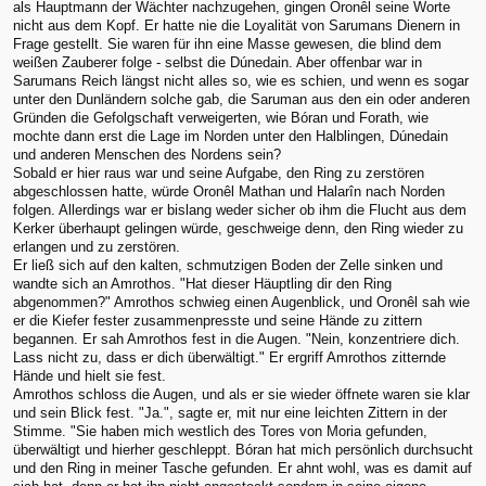
als Hauptmann der Wächter nachzugehen, gingen Oronêl seine Worte
nicht aus dem Kopf. Er hatte nie die Loyalität von Sarumans Dienern in
Frage gestellt. Sie waren für ihn eine Masse gewesen, die blind dem
weißen Zauberer folge - selbst die Dúnedain. Aber offenbar war in
Sarumans Reich längst nicht alles so, wie es schien, und wenn es sogar
unter den Dunländern solche gab, die Saruman aus den ein oder anderen
Gründen die Gefolgschaft verweigerten, wie Bóran und Forath, wie
mochte dann erst die Lage im Norden unter den Halblingen, Dúnedain
und anderen Menschen des Nordens sein?
Sobald er hier raus war und seine Aufgabe, den Ring zu zerstören
abgeschlossen hatte, würde Oronêl Mathan und Halarîn nach Norden
folgen. Allerdings war er bislang weder sicher ob ihm die Flucht aus dem
Kerker überhaupt gelingen würde, geschweige denn, den Ring wieder zu
erlangen und zu zerstören.
Er ließ sich auf den kalten, schmutzigen Boden der Zelle sinken und
wandte sich an Amrothos. "Hat dieser Häuptling dir den Ring
abgenommen?" Amrothos schwieg einen Augenblick, und Oronêl sah wie
er die Kiefer fester zusammenpresste und seine Hände zu zittern
begannen. Er sah Amrothos fest in die Augen. "Nein, konzentriere dich.
Lass nicht zu, dass er dich überwältigt." Er ergriff Amrothos zitternde
Hände und hielt sie fest.
Amrothos schloss die Augen, und als er sie wieder öffnete waren sie klar
und sein Blick fest. "Ja.", sagte er, mit nur eine leichten Zittern in der
Stimme. "Sie haben mich westlich des Tores von Moria gefunden,
überwältigt und hierher geschleppt. Bóran hat mich persönlich durchsucht
und den Ring in meiner Tasche gefunden. Er ahnt wohl, was es damit auf