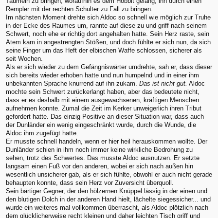
Taumeln zu bringen, woraufhin es dem Hobbit gelang, ihn durch einen
Rempler mit der rechten Schulter zu Fall zu bringen.
Im nächsten Moment drehte sich Aldoc so schnell wie möglich zur Truhe
in der Ecke des Raumes um, rannte auf diese zu und griff nach seinem
Schwert, noch ehe er richtig dort angehalten hatte. Sein Herz raste, sein
Atem kam in angestrengten Stößen, und doch fühlte er sich nun, da sich
seine Finger um das Heft der elbischen Waffe schlossen, sicherer als
seit Wochen.
Als er sich wieder zu dem Gefängniswärter umdrehte, sah er, dass dieser
sich bereits wieder erhoben hatte und nun humpelnd und in einer ihm
unbekannten Sprache knurrend auf ihn zukam.
Das ist nicht gut.
Aldoc
mochte sein Schwert zurückerlangt haben, aber das bedeutete nicht,
dass er es deshalb mit einem ausgewachsenen, kräftigen Menschen
aufnehmen konnte. Zumal die Zeit im Kerker unweigerlich ihren Tribut
gefordert hatte. Das einzig Positive an dieser Situation war, dass auch
der Dunländer ein wenig eingeschränkt wurde, durch die Wunde, die
Aldoc ihm zugefügt hatte.
Er musste schnell handeln, wenn er hier heil herauskommen wollte. Der
Dunländer schien in ihm noch immer keine wirkliche Bedrohung zu
sehen, trotz des Schwertes. Das musste Aldoc ausnutzen. Er setzte
langsam einen Fuß vor den anderen, wobei er sich nach außen hin
wesentlich unsicherer gab, als er sich fühlte, obwohl er auch nicht gerade
behaupten konnte, dass sein Herz vor Zuversicht überquoll.
Sein bärtiger Gegner, der den hölzernen Knüppel lässig in der einen und
den blutigen Dolch in der anderen Hand hielt, lächelte siegessicher... und
wurde ein weiteres mal vollkommen überrascht, als Aldoc plötzlich nach
dem glücklicherweise recht kleinen und daher leichten Tisch griff und