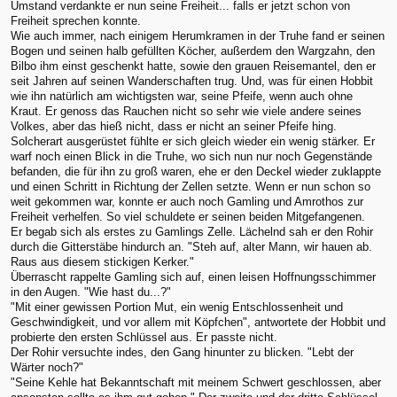
Umstand verdankte er nun seine Freiheit... falls er jetzt schon von
Freiheit sprechen konnte.
Wie auch immer, nach einigem Herumkramen in der Truhe fand er seinen
Bogen und seinen halb gefüllten Köcher, außerdem den Wargzahn, den
Bilbo ihm einst geschenkt hatte, sowie den grauen Reisemantel, den er
seit Jahren auf seinen Wanderschaften trug. Und, was für einen Hobbit
wie ihn natürlich am wichtigsten war, seine Pfeife, wenn auch ohne
Kraut. Er genoss das Rauchen nicht so sehr wie viele andere seines
Volkes, aber das hieß nicht, dass er nicht an seiner Pfeife hing.
Solcherart ausgerüstet fühlte er sich gleich wieder ein wenig stärker. Er
warf noch einen Blick in die Truhe, wo sich nun nur noch Gegenstände
befanden, die für ihn zu groß waren, ehe er den Deckel wieder zuklappte
und einen Schritt in Richtung der Zellen setzte. Wenn er nun schon so
weit gekommen war, konnte er auch noch Gamling und Amrothos zur
Freiheit verhelfen. So viel schuldete er seinen beiden Mitgefangenen.
Er begab sich als erstes zu Gamlings Zelle. Lächelnd sah er den Rohir
durch die Gitterstäbe hindurch an. "Steh auf, alter Mann, wir hauen ab.
Raus aus diesem stickigen Kerker."
Überrascht rappelte Gamling sich auf, einen leisen Hoffnungsschimmer
in den Augen. "Wie hast du...?"
"Mit einer gewissen Portion Mut, ein wenig Entschlossenheit und
Geschwindigkeit, und vor allem mit Köpfchen", antwortete der Hobbit und
probierte den ersten Schlüssel aus. Er passte nicht.
Der Rohir versuchte indes, den Gang hinunter zu blicken. "Lebt der
Wärter noch?"
"Seine Kehle hat Bekanntschaft mit meinem Schwert geschlossen, aber