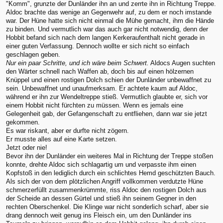
"Komm", grunzte der Dunländer ihn an und zerrte ihn in Richtung Treppe.
Aldoc brachte das wenige an Gegenwehr auf, zu dem er noch imstande
war. Der Hüne hatte sich nicht einmal die Mühe gemacht, ihm die Hände
zu binden. Und vermutlich war das auch gar nicht notwendig, denn der
Hobbit befand sich nach dem langen Kerkeraufenthalt nicht gerade in
einer guten Verfassung. Dennoch wollte er sich nicht so einfach
geschlagen geben.
Nur ein paar Schritte, und ich wäre beim Schwert.
Aldocs Augen suchten
den Wärter schnell nach Waffen ab, doch bis auf einen hölzernen
Knüppel und einen rostigen Dolch schien der Dunländer unbewaffnet zu
sein. Unbewaffnet und unaufmerksam. Er achtete kaum auf Aldoc,
während er ihn zur Wendeltreppe stieß. Vermutlich glaubte er, sich vor
einem Hobbit nicht fürchten zu müssen. Wenn es jemals eine
Gelegenheit gab, der Gefangenschaft zu entfliehen, dann war sie jetzt
gekommen.
Es war riskant, aber er durfte nicht zögern.
Er musste alles auf eine Karte setzen.
Jetzt oder nie!
Bevor ihn der Dunländer ein weiteres Mal in Richtung der Treppe stoßen
konnte, drehte Aldoc sich schlagartig um und verpasste ihm einen
Kopfstoß in den lediglich durch ein schlichtes Hemd geschützten Bauch.
Als sich der von dem plötzlichen Angriff vollkommen verdutzte Hüne
schmerzerfüllt zusammenkrümmte, riss Aldoc den rostigen Dolch aus
der Scheide an dessen Gürtel und stieß ihn seinem Gegner in den
rechten Oberschenkel. Die Klinge war nicht sonderlich scharf, aber sie
drang dennoch weit genug ins Fleisch ein, um den Dunländer ins