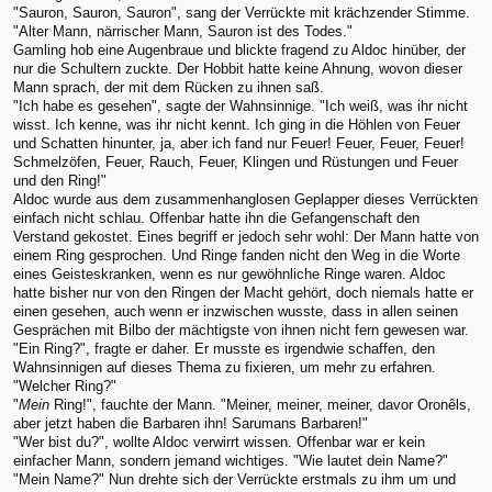
"Sauron, Sauron, Sauron", sang der Verrückte mit krächzender Stimme.
"Alter Mann, närrischer Mann, Sauron ist des Todes."
Gamling hob eine Augenbraue und blickte fragend zu Aldoc hinüber, der
nur die Schultern zuckte. Der Hobbit hatte keine Ahnung, wovon dieser
Mann sprach, der mit dem Rücken zu ihnen saß.
"Ich habe es gesehen", sagte der Wahnsinnige. "Ich weiß, was ihr nicht
wisst. Ich kenne, was ihr nicht kennt. Ich ging in die Höhlen von Feuer
und Schatten hinunter, ja, aber ich fand nur Feuer! Feuer, Feuer, Feuer!
Schmelzöfen, Feuer, Rauch, Feuer, Klingen und Rüstungen und Feuer
und den Ring!"
Aldoc wurde aus dem zusammenhanglosen Geplapper dieses Verrückten
einfach nicht schlau. Offenbar hatte ihn die Gefangenschaft den
Verstand gekostet. Eines begriff er jedoch sehr wohl: Der Mann hatte von
einem Ring gesprochen. Und Ringe fanden nicht den Weg in die Worte
eines Geisteskranken, wenn es nur gewöhnliche Ringe waren. Aldoc
hatte bisher nur von den Ringen der Macht gehört, doch niemals hatte er
einen gesehen, auch wenn er inzwischen wusste, dass in allen seinen
Gesprächen mit Bilbo der mächtigste von ihnen nicht fern gewesen war.
"Ein Ring?", fragte er daher. Er musste es irgendwie schaffen, den
Wahnsinnigen auf dieses Thema zu fixieren, um mehr zu erfahren.
"Welcher Ring?"
"
Mein
Ring!", fauchte der Mann. "Meiner, meiner, meiner, davor Oronêls,
aber jetzt haben die Barbaren ihn! Sarumans Barbaren!"
"Wer bist du?", wollte Aldoc verwirrt wissen. Offenbar war er kein
einfacher Mann, sondern jemand wichtiges. "Wie lautet dein Name?"
"Mein Name?" Nun drehte sich der Verrückte erstmals zu ihm um und