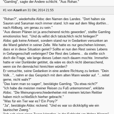
"Gamling", sagte der Andere schlicht. "Aus Rohan."
#1
von
Azaril
am 31 Okt, 2014 21:55
"Rohan?", wiederholte Aldoc den Namen des Landes. "Dort halten sie
Sauron und Saruman noch immer stand. Ich war auf dem Weg dorthin...
nach Aldburg, um genau zu sein."
"Aus diesen Plänen ist ja anscheinend nichts geworden", stellte Gamling
emotionslos fest. "Und du willst dich tatsächlich nicht hinlegen?"
Aldoc gab keine Antwort, sondern stand nur in Gedanken versunken an
die Wand gelehnt in seiner Zelle. Wie hatte es nur geschehen können,
dass er in diese Situation geriet? Sollte er nun den Rest seines Lebens
in Gefangenschaft verbringen? Der Rest des Lebens... da stellte sich
doch die Frage, wie lange dieses Leben noch dauern mochte. Immerhin
hatte er vier Dunländer getötet, da wäre es doch nicht überraschend,
wenn sie ihn demnächst hinrichten würden?
Er versuchte, seine Gedanken in eine andere Richtung zu lenken. "Dein
Volk...", nahm er das Gespräch mit dem alten Mann wieder auf. "...reitet
gerne, nicht wahr?"
"Das kann man so sagen", bestätigte Gamling. "Du etwa nicht?"
"Ich habe die meisten meiner Reisen zu Fuß unternommen", erklärte
Aldoc. "Die Meinungsverschiedenheite
n mit meinem letzten Reittier
haben mich schließlich hierher gebracht."
"Was für ein Tier war es? Ein Pony?"
"Ja", bestätigte Aldoc nickend. "Und es war so dickköpfig wie ein
launischer Zwerg."