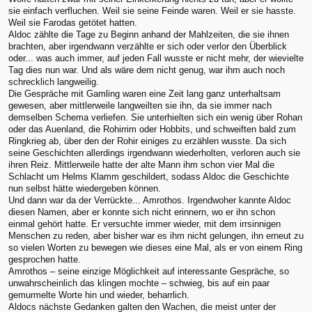
sie einfach verfluchen. Weil sie seine Feinde waren. Weil er sie hasste.
Weil sie Farodas getötet hatten.
Aldoc zählte die Tage zu Beginn anhand der Mahlzeiten, die sie ihnen
brachten, aber irgendwann verzählte er sich oder verlor den Überblick
oder... was auch immer, auf jeden Fall wusste er nicht mehr, der wievielte
Tag dies nun war. Und als wäre dem nicht genug, war ihm auch noch
schrecklich langweilig.
Die Gespräche mit Gamling waren eine Zeit lang ganz unterhaltsam
gewesen, aber mittlerweile langweilten sie ihn, da sie immer nach
demselben Schema verliefen. Sie unterhielten sich ein wenig über Rohan
oder das Auenland, die Rohirrim oder Hobbits, und schweiften bald zum
Ringkrieg ab, über den der Rohir einiges zu erzählen wusste. Da sich
seine Geschichten allerdings irgendwann wiederholten, verloren auch sie
ihren Reiz. Mittlerweile hatte der alte Mann ihm schon vier Mal die
Schlacht um Helms Klamm geschildert, sodass Aldoc die Geschichte
nun selbst hätte wiedergeben können.
Und dann war da der Verrückte... Amrothos. Irgendwoher kannte Aldoc
diesen Namen, aber er konnte sich nicht erinnern, wo er ihn schon
einmal gehört hatte. Er versuchte immer wieder, mit dem irrsinnigen
Menschen zu reden, aber bisher war es ihm nicht gelungen, ihn erneut zu
so vielen Worten zu bewegen wie dieses eine Mal, als er von einem Ring
gesprochen hatte.
Amrothos – seine einzige Möglichkeit auf interessante Gespräche, so
unwahrscheinlich das klingen mochte – schwieg, bis auf ein paar
gemurmelte Worte hin und wieder, beharrlich.
Aldocs nächste Gedanken galten den Wachen, die meist unter der