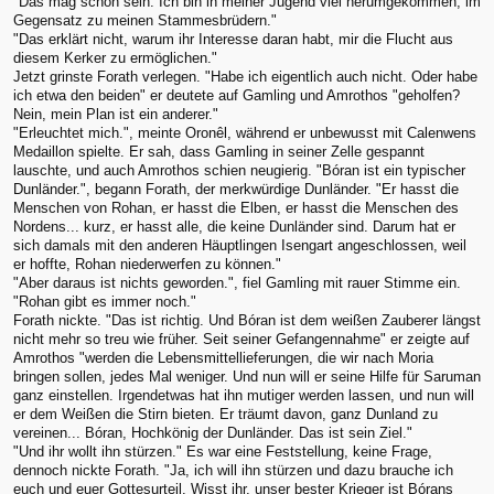
"Das mag schon sein. Ich bin in meiner Jugend viel herumgekommen, im
Gegensatz zu meinen Stammesbrüdern."
"Das erklärt nicht, warum ihr Interesse daran habt, mir die Flucht aus
diesem Kerker zu ermöglichen."
Jetzt grinste Forath verlegen. "Habe ich eigentlich auch nicht. Oder habe
ich etwa den beiden" er deutete auf Gamling und Amrothos "geholfen?
Nein, mein Plan ist ein anderer."
"Erleuchtet mich.", meinte Oronêl, während er unbewusst mit Calenwens
Medaillon spielte. Er sah, dass Gamling in seiner Zelle gespannt
lauschte, und auch Amrothos schien neugierig. "Bóran ist ein typischer
Dunländer.", begann Forath, der merkwürdige Dunländer. "Er hasst die
Menschen von Rohan, er hasst die Elben, er hasst die Menschen des
Nordens... kurz, er hasst alle, die keine Dunländer sind. Darum hat er
sich damals mit den anderen Häuptlingen Isengart angeschlossen, weil
er hoffte, Rohan niederwerfen zu können."
"Aber daraus ist nichts geworden.", fiel Gamling mit rauer Stimme ein.
"Rohan gibt es immer noch."
Forath nickte. "Das ist richtig. Und Bóran ist dem weißen Zauberer längst
nicht mehr so treu wie früher. Seit seiner Gefangennahme" er zeigte auf
Amrothos "werden die Lebensmittellieferungen, die wir nach Moria
bringen sollen, jedes Mal weniger. Und nun will er seine Hilfe für Saruman
ganz einstellen. Irgendetwas hat ihn mutiger werden lassen, und nun will
er dem Weißen die Stirn bieten. Er träumt davon, ganz Dunland zu
vereinen... Bóran, Hochkönig der Dunländer. Das ist sein Ziel."
"Und ihr wollt ihn stürzen." Es war eine Feststellung, keine Frage,
dennoch nickte Forath. "Ja, ich will ihn stürzen und dazu brauche ich
euch und euer Gottesurteil. Wisst ihr, unser bester Krieger ist Bórans