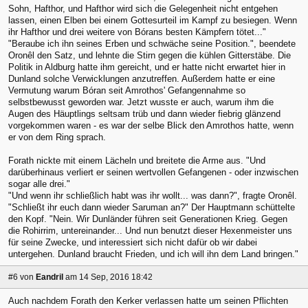
Sohn, Hafthor, und Hafthor wird sich die Gelegenheit nicht entgehen
lassen, einen Elben bei einem Gottesurteil im Kampf zu besiegen. Wenn
ihr Hafthor und drei weitere von Bórans besten Kämpfern tötet..."
"Beraube ich ihn seines Erben und schwäche seine Position.", beendete
Oronêl den Satz, und lehnte die Stirn gegen die kühlen Gitterstäbe. Die
Politik in Aldburg hatte ihm gereicht, und er hatte nicht erwartet hier in
Dunland solche Verwicklungen anzutreffen. Außerdem hatte er eine
Vermutung warum Bóran seit Amrothos' Gefangennahme so
selbstbewusst geworden war. Jetzt wusste er auch, warum ihm die
Augen des Häuptlings seltsam trüb und dann wieder fiebrig glänzend
vorgekommen waren - es war der selbe Blick den Amrothos hatte, wenn
er von dem Ring sprach.
Forath nickte mit einem Lächeln und breitete die Arme aus. "Und
darüberhinaus verliert er seinen wertvollen Gefangenen - oder inzwischen
sogar alle drei."
"Und wenn ihr schließlich habt was ihr wollt... was dann?", fragte Oronêl.
"Schließt ihr euch dann wieder Saruman an?" Der Hauptmann schüttelte
den Kopf. "Nein. Wir Dunländer führen seit Generationen Krieg. Gegen
die Rohirrim, untereinander... Und nun benutzt dieser Hexenmeister uns
für seine Zwecke, und interessiert sich nicht dafür ob wir dabei
untergehen. Dunland braucht Frieden, und ich will ihn dem Land bringen."
#6
von
Eandril
am 14 Sep, 2016 18:42
Auch nachdem Forath den Kerker verlassen hatte um seinen Pflichten