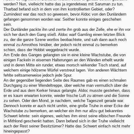
werden? Nun, vielleicht hatte das ja irgendetwas mit Saruman zu tun.
Tharbad befand sich in dem von ihm kontrollierten Gebiet, oder?
Zumindest war das noch so gewesen, bevor Aldoc von den Dunländern
gefangen genommen worden war. Seither konnte einiges geschehen
sein.
Der Dunländer packte ihn und zerrte ihn grob aus der Zelle, ehe er ihn vor
sich her durch den Gang stieß. Aldoc warf Gamling einen letzten Blick
zu, der die ganze Szene wortlos beobachtete, und sah dann auch noch
einmal zu Amrothos hinüber, der jedoch nicht einmal zu bemerken
schien, dass der Hobbit weggebracht wurde.
Am Ende des Ganges gelangten sie in eine kleine Wachstube, die von
einigen Fackeln in eisernen Halterungen an den Wänden erhellt wurde
und in deren Mitte ein runder, etwas morsch wirkender Tisch stand, auf
welchem einige hölzerne Würfel verstreut lagen. Von anderen Wächtern
fehlte seltsamerweise jedoch jede Spur.
An der gegenüber liegenden Seite des Raumes gab es einen schmalen
Durchgang zu einer Wendeltreppe, über welche man vermutlich über die
Erde und aus dem Kerker hinaus gelangte. Aldoc musste gestehen, dass
er es kaum erwarten konnte, wieder frische Luft zu atmen und die Sonne
zu sehen. Oder den Mond, je nachdem, welche Tageszeit gerade war.
Dennoch konnte er auch nicht umhin, eine große Truhe in einer Ecke der
Wachstube zu bemerken, an welcher ein ihm nur allzu gut bekanntes
Schwert lehnte: sein eigenes, welches ihm einst seine elbischen Freunde
in Mithlond geschenkt hatten. Dann befand sich in der Truhe vielleicht
auch der Rest seiner Besitztümer? Hatte das Schwert einfach nicht mehr
hineingepasst?