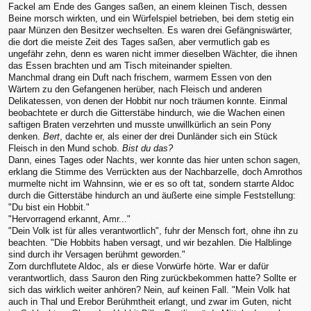
Fackel am Ende des Ganges saßen, an einem kleinen Tisch, dessen
Beine morsch wirkten, und ein Würfelspiel betrieben, bei dem stetig ein
paar Münzen den Besitzer wechselten. Es waren drei Gefängniswärter,
die dort die meiste Zeit des Tages saßen, aber vermutlich gab es
ungefähr zehn, denn es waren nicht immer dieselben Wächter, die ihnen
das Essen brachten und am Tisch miteinander spielten.
Manchmal drang ein Duft nach frischem, warmem Essen von den
Wärtern zu den Gefangenen herüber, nach Fleisch und anderen
Delikatessen, von denen der Hobbit nur noch träumen konnte. Einmal
beobachtete er durch die Gitterstäbe hindurch, wie die Wachen einen
saftigen Braten verzehrten und musste unwillkürlich an sein Pony
denken.
Bert
, dachte er, als einer der drei Dunländer sich ein Stück
Fleisch in den Mund schob.
Bist du das?
Dann, eines Tages oder Nachts, wer konnte das hier unten schon sagen,
erklang die Stimme des Verrückten aus der Nachbarzelle, doch Amrothos
murmelte nicht im Wahnsinn, wie er es so oft tat, sondern starrte Aldoc
durch die Gitterstäbe hindurch an und äußerte eine simple Feststellung:
"Du bist ein Hobbit."
"Hervorragend erkannt, Amr..."
"Dein Volk ist für alles verantwortlich", fuhr der Mensch fort, ohne ihn zu
beachten. "Die Hobbits haben versagt, und wir bezahlen. Die Halblinge
sind durch ihr Versagen berühmt geworden."
Zorn durchflutete Aldoc, als er diese Vorwürfe hörte. War er dafür
verantwortlich, dass Sauron den Ring zurückbekommen hatte? Sollte er
sich das wirklich weiter anhören? Nein, auf keinen Fall. "Mein Volk hat
auch in Thal und Erebor Berühmtheit erlangt, und zwar im Guten, nicht