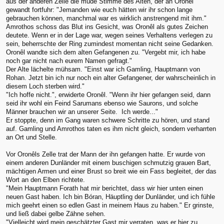
aus der anderen Zelle die müde Stimme des Alten, der an Oronêl
gewandt fortfuhr: "Jemanden wie euch hätten wir ihr schon lange
gebrauchen können, manchmal war es wirklich anstrengend mit ihm."
Amrothos schoss das Blut ins Gesicht, was Oronêl als gutes Zeichen
deutete. Wenn er in der Lage war, wegen seines Verhaltens verlegen zu
sein, beherrschte der Ring zumindest momentan nicht seine Gedanken.
Oronêl wandte sich dem alten Gefangenen zu. "Vergebt mir, ich habe
noch gar nicht nach eurem Namen gefragt."
Der Alte lächelte mühsam. "Einst war ich Gamling, Hauptmann von
Rohan. Jetzt bin ich nur noch ein alter Gefangener, der wahrscheinlich in
diesem Loch sterben wird."
"Ich hoffe nicht.", erwiderte Oronêl. "Wenn ihr hier gefangen seid, dann
seid ihr wohl ein Feind Sarumans ebenso wie Saurons, und solche
Männer brauchen wir an unserer Seite. Ich werde..."
Er stoppte, denn im Gang waren schwere Schritte zu hören, und stand
auf. Gamling und Amrothos taten es ihm nicht gleich, sondern verharrten
an Ort und Stelle.
Vor Oronêls Zelle trat der Mann der ihn gefangen hatte. Er wurde von
einem anderen Dunländer mit einem buschigen schmutzig grauen Bart,
mächtigen Armen und einer Brust so breit wie ein Fass begleitet, der das
Wort an den Elben richtete.
"Mein Hauptmann Forath hat mir berichtet, dass wir hier unten einen
neuen Gast haben. Ich bin Bóran, Häuptling der Dunländer, und ich fühle
mich geehrt einen so edlen Gast in meinem Haus zu haben." Er grinste,
und ließ dabei gelbe Zähne sehen.
"Vielleicht wird mein geschätzter Gast mir verraten, was er hier zu