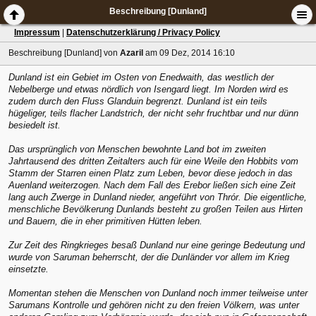
Beschreibung [Dunland]
Impressum
|
Datenschutzerklärung / Privacy Policy
Beschreibung [Dunland]
von
Azaril
am 09 Dez, 2014 16:10
Dunland ist ein Gebiet im Osten von Enedwaith, das westlich der
Nebelberge und etwas nördlich von Isengard liegt. Im Norden wird es
zudem durch den Fluss Glanduin begrenzt. Dunland ist ein teils
hügeliger, teils flacher Landstrich, der nicht sehr fruchtbar und nur dünn
besiedelt ist.
Das ursprünglich von Menschen bewohnte Land bot im zweiten
Jahrtausend des dritten Zeitalters auch für eine Weile den Hobbits vom
Stamm der Starren einen Platz zum Leben, bevor diese jedoch in das
Auenland weiterzogen. Nach dem Fall des Erebor ließen sich eine Zeit
lang auch Zwerge in Dunland nieder, angeführt von Thrór. Die eigentliche,
menschliche Bevölkerung Dunlands besteht zu großen Teilen aus Hirten
und Bauern, die in eher primitiven Hütten leben.
Zur Zeit des Ringkrieges besaß Dunland nur eine geringe Bedeutung und
wurde von Saruman beherrscht, der die Dunländer vor allem im Krieg
einsetzte.
Momentan stehen die Menschen von Dunland noch immer teilweise unter
Sarumans Kontrolle und gehören nicht zu den freien Völkern, was unter