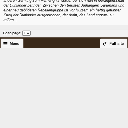
anderen Gamling zum Verhängnis wurde, der sich nun in Gefangenschaft
der Dunländer befindet. Zwischen den treusten Anhängern Sarumans und
einer neu gebildeten Rebellengruppe ist vor Kurzem ein heftig geführter
Krieg der Dunländer ausgebrochen, der droht, das Land entzwei zu
reißen...
Go to page
:
Menu
Full site