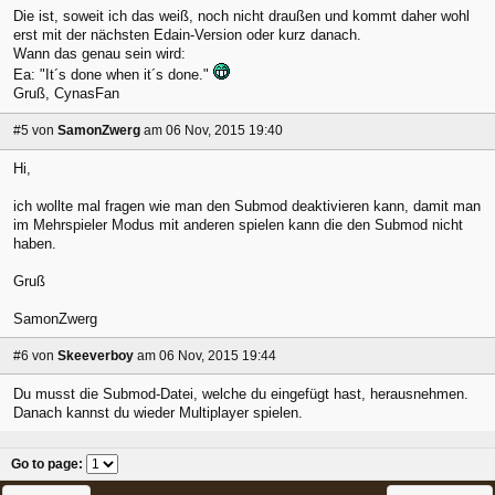
Die ist, soweit ich das weiß, noch nicht draußen und kommt daher wohl
erst mit der nächsten Edain-Version oder kurz danach.
Wann das genau sein wird:
Ea: "It´s done when it´s done."
Gruß, CynasFan
#5
von
SamonZwerg
am 06 Nov, 2015 19:40
Hi,
ich wollte mal fragen wie man den Submod deaktivieren kann, damit man
im Mehrspieler Modus mit anderen spielen kann die den Submod nicht
haben.
Gruß
SamonZwerg
#6
von
Skeeverboy
am 06 Nov, 2015 19:44
Du musst die Submod-Datei, welche du eingefügt hast, herausnehmen.
Danach kannst du wieder Multiplayer spielen.
Go to page
: