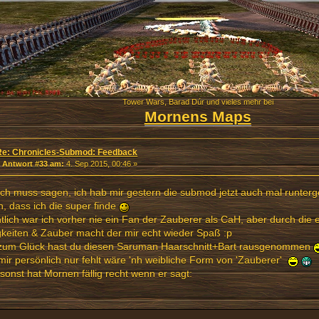
Tower Wars, Barad Dúr und vieles mehr bei
Mornens Maps
Re: Chronicles-Submod: Feedback
«
Antwort #33 am:
4. Sep 2015, 00:46 »
ich muss sagen, ich hab mir gestern die submod jetzt auch mal runte
, dass ich die super finde
tlich war ich vorher nie ein Fan der Zauberer als CaH, aber durch die e
keiten & Zauber macht der mir echt wieder Spaß :p
zum Glück hast du diesen Saruman Haarschnitt+Bart rausgenommen
ir persönlich nur fehlt wäre 'nh weibliche Form von 'Zauberer'
sonst hat Mornen fällig recht wenn er sagt: