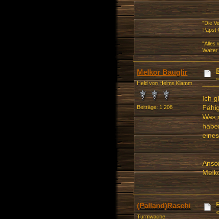
"Die V
Papst 
"Alles
Walter
Melkor Bauglir
Held von Helms Klamm
Ich g
Fähig
Beiträge: 1.208
Was s
haben
eines
Anso
Melko
(Palland)Raschi
Turmwache