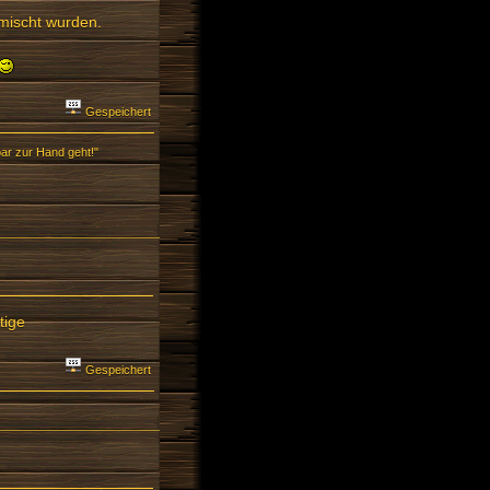
rmischt wurden.
Gespeichert
ar zur Hand geht!"
tige
Gespeichert