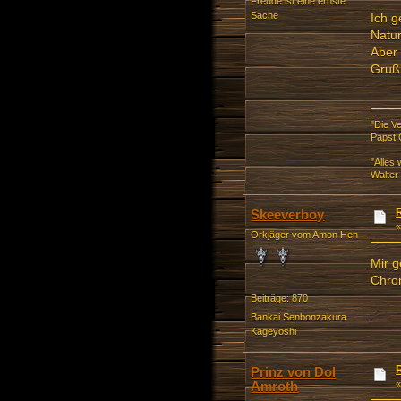
Freude ist eine ernste
Sache
Ich g
Natur
Aber 
Gruß
"Die V
Papst 
"Alles
Walter
Skeeverboy
Orkjäger vom Amon Hen
Mir g
Chron
Beiträge: 870
Bankai Senbonzakura
Kageyoshi
Prinz von Dol
Amroth