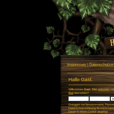
Impressum
|
Datenschutzerk
Hallo Gast.
Willkommen
Gast
. Bitte
einloggen
od
Mail
übersehen?
Einloggen mit Benutzername, Passwo
Datenschutzerklärung Benutzername 
Dauer in einem Cookie abgelegt.