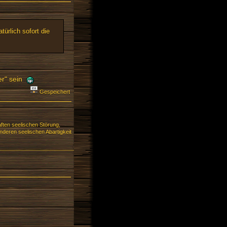
ürlich sofort die
er" sein
Gespeichert
ften seelischen Störung,
deren seelischen Abartigkeit