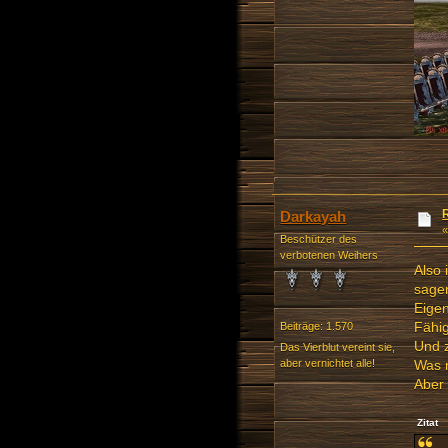
Darkayah
Beschützer des
verbotenen Weihers
Also 
sagen
Eigen
Fähig
Beiträge: 1.570
Und 
Das Vierblut vereint sie,
aber vernichtet alle!
Was m
Aber 
Zitat