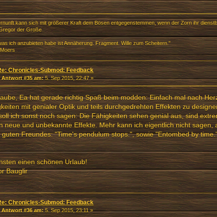
ernunft kann sich mit größerer Kraft dem Bösen entgegenstemmen, wenn der Zorn ihr dienstb
Gregor der Große
 was ich anzubieten habe ist Annäherung. Fragment. Wille zum Scheitern."
 Moers
Re: Chronicles-Submod: Feedback
«
Antwort #35 am:
5. Sep 2015, 22:47 »
laube, Ea hat gerade richtig Spaß beim modden: Einfach mal nach Her
keiten mit genialer Optik und teils durchgedrehten Effekten zu design
oll ich sonst noch sagen: Die Fähigkeiten sehen genial aus, sind extrem
 neue und unbekannte Effekte. Mehr kann ich eigentlich nicht sagen, 
 guten Freundes: "Time's pendulum stops.", sowie "Entombed by time.
nsten einen schönen Urlaub!
r Bauglir
Re: Chronicles-Submod: Feedback
«
Antwort #36 am:
5. Sep 2015, 23:11 »