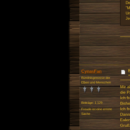
De
"M
Un
Je
CynasFan
Bündnisgenosse der
Elben und Menschen
Mir a
die P
Ich f
Bishe
Beiträge: 1.129
Ich f
Freude ist eine ernste
Sache
Dann 
Ealen
Gruß