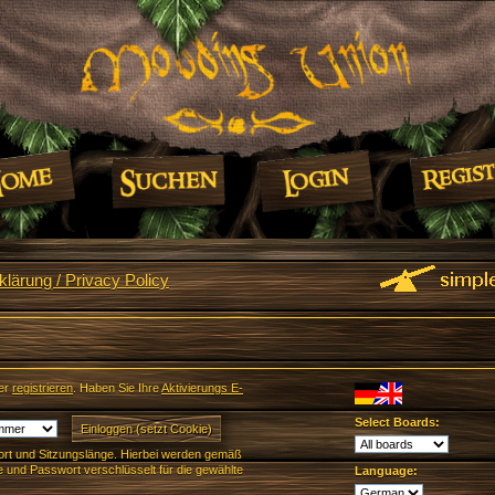
lärung / Privacy Policy
er
registrieren
. Haben Sie Ihre
Aktivierungs E-
Select Boards:
rt und Sitzungslänge. Hierbei werden gemäß
und Passwort verschlüsselt für die gewählte
Language: