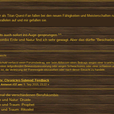
r als Titan Quest-Fan fallen bei den neuen Fähigkeiten und Meisterschaften nat
rallelen auf und mir gefallen sie.
sts auch sofort ins Auge gesprungen ^^.
ombo Erde und Natur find ich sehr gewagt. Aber das dürfte "Beschwör
aschi
chuld verfasst einen Forumsbeitrag, wer beim Abfassen eines Beitrags wegen einer krankha
einer tiefgreifenden Bewusstseinsstörung oder wegen Schwachsinns oder einer schweren an
g ist, die Verletzung der Forenregeln einzusehen oder nach dieser Einsicht zu handeln.
Re: Chronicles-Submod: Feedback
«
Antwort #37 am:
5. Sep 2015, 23:22 »
mal die verschiedenen Berufskombis:
 und Natur: Druide
m und Traum: Prophet
 und Traum: Ritualist