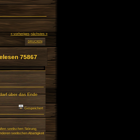
« vorheriges
nächstes »
DRUCKEN
elesen 75867
n darf über das Ende
Gespeichert
ften seelischen Störung,
deren seelischen Abartigkeit