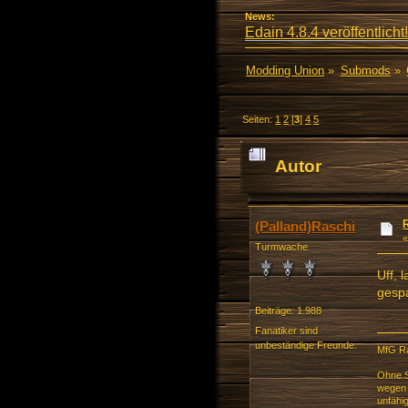
News:
Edain 4.8.4 veröffentlicht!
Modding Union
»
Submods
»
Seiten:
1
2
[
3
]
4
5
Autor
mal)
(Palland)Raschi
Turmwache
Uff, 
gesp
Beiträge: 1.988
Fanatiker sind
unbeständige Freunde.
MfG R
Ohne S
wegen 
unfähi