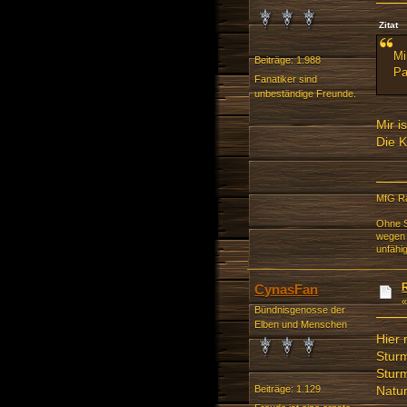
Zitat
Mi
Beiträge: 1.988
Pa
Fanatiker sind
unbeständige Freunde.
Mir i
Die K
MfG R
Ohne S
wegen 
unfähi
CynasFan
Bündnisgenosse der
Elben und Menschen
Hier 
Sturm
Stur
Natur
Beiträge: 1.129