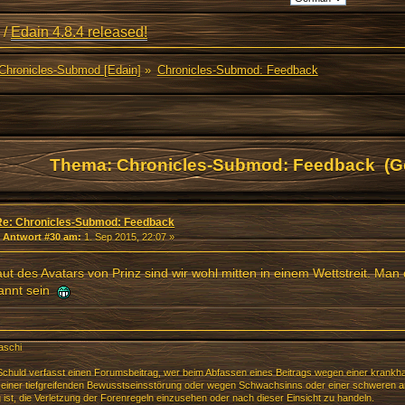
/
Edain 4.8.4 released!
Chronicles-Submod [Edain]
»
Chronicles-Submod: Feedback
Thema: Chronicles-Submod: Feedback (G
Re: Chronicles-Submod: Feedback
«
Antwort #30 am:
1. Sep 2015, 22:07 »
laut des Avatars von Prinz sind wir wohl mitten in einem Wettstreit. Ma
annt sein
aschi
chuld verfasst einen Forumsbeitrag, wer beim Abfassen eines Beitrags wegen einer krankha
einer tiefgreifenden Bewusstseinsstörung oder wegen Schwachsinns oder einer schweren an
g ist, die Verletzung der Forenregeln einzusehen oder nach dieser Einsicht zu handeln.