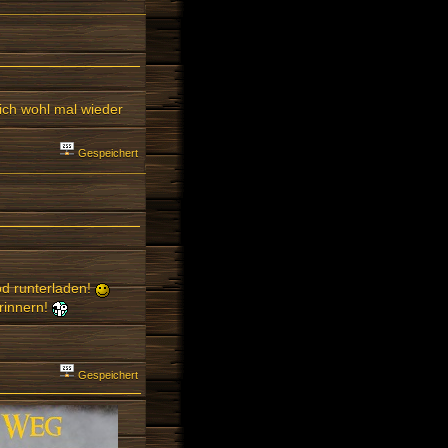
ch wohl mal wieder
Gespeichert
d runterladen!
rinnern!
Gespeichert