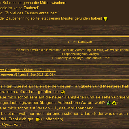
r Submod ist genau die Mitte zwischen:
agie ist keine Zauberei"
d: "Zuviel des Zaubers entzaubert."
der Zauberlehrling sollte jetzt seinen Meister gefunden haben!
Grüße Darkayah
Das Vierblut wird sie alle vereinen, aber die Zerstörung der Welt, wie wir sie kenne
-Prophezeiung von Valarya
--> Buchprojekt "Valarya - das dunkle Erbe"
Re: Chronicles-Submod: Feedback
«
Antwort #34 am:
5. Sep 2015, 22:06 »
ls Titan Quest-Fan fallen bei den neuen Fähigkeiten und
Meisterschaf
arallelen auf und mir gefallen sie.
reue mich schon sehr auf die neuen Fähigkeiten und sie sehen übrigen
riger Lieblingszauber übrigens: Auffrischen (Warum wohl?
)
reue mich schon auf Version 1.1, das wird spannend.
bleibt mir wohl nur noch, dir einen schönen Urlaub (oder was du auch
dril. Erhol dich gut.
(Hoffentlich)
, CynasFan