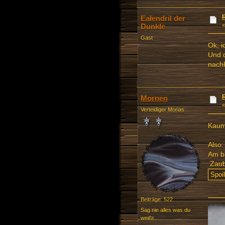
Ealendril der
Dunkle
Gast
Ok, i
Und d
nach
Mornen
Verteidiger Morias
Kaum 
Also:
Am be
Zaube
Beiträge: 522
Sag nie alles was du
weißt...