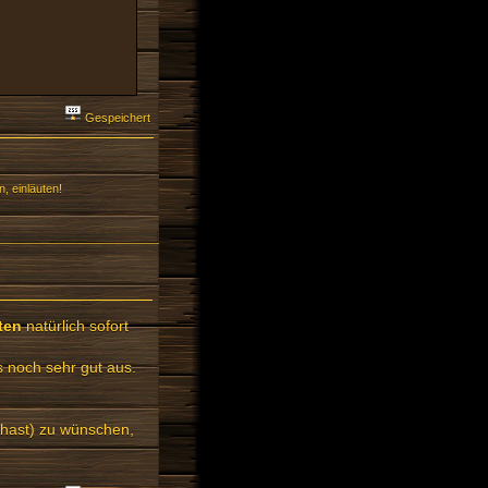
Gespeichert
n, einläuten!
ten
natürlich sofort
s noch sehr gut aus.
 hast) zu wünschen,