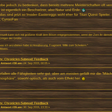
ebe jedoch zu bedenken, dass bereits mehrere Meisterschaften oft ve
 ist eigentlich ein Beschwörer, also Natur und Erde.
das sind jetzt so Insider-Eastereggs wohl eher für Titan Quest-Spieler.
, CynasFan
ernunft kann sich mit größerer Kraft dem Bösen entgegenstemmen, wenn der Zorn ihr dienstb
Gregor der Große
 was ich anzubieten habe ist Annäherung. Fragment. Wille zum Scheitern."
 Moers
Re: Chronicles-Submod: Feedback
«
Antwort #38 am:
24. Sep 2015, 00:05 »
efallen alle Fähigkeiten sehr gut, aber am meisten gefällt mir die "Mäch
osphäre", sowohl optisch, als auch vom Effekt her.
Re: Chronicles-Submod: Feedback
«
Antwort #39 am:
30. Sep 2015, 13:20 »