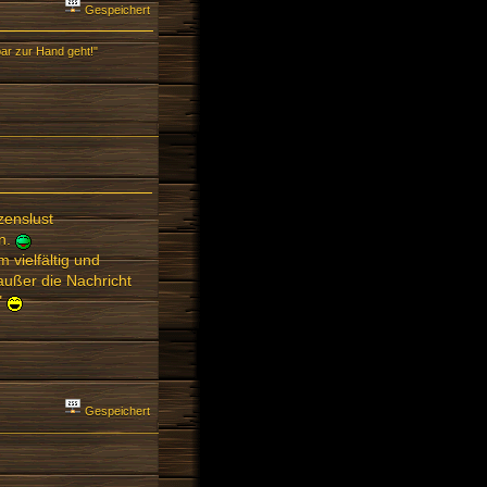
Gespeichert
ar zur Hand geht!"
zenslust
en.
 vielfältig und
außer die Nachricht
"
Gespeichert