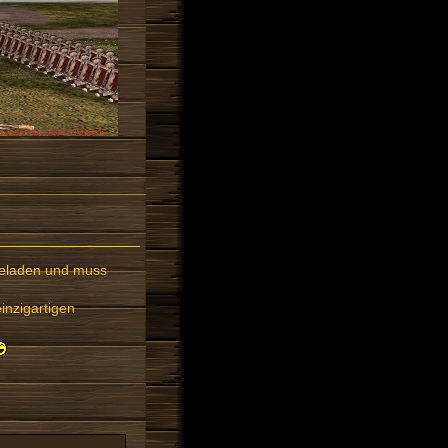
rgeladen und muss
inzigartigen