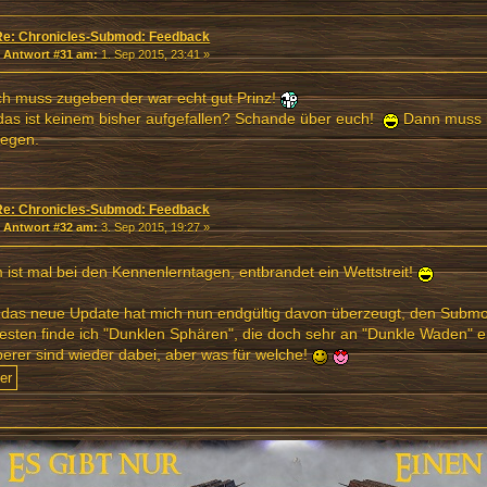
Re: Chronicles-Submod: Feedback
«
Antwort #31 am:
1. Sep 2015, 23:41 »
ch muss zugeben der war echt gut Prinz!
as ist keinem bisher aufgefallen? Schande über euch!
Dann muss i
legen.
Re: Chronicles-Submod: Feedback
«
Antwort #32 am:
3. Sep 2015, 19:27 »
ist mal bei den Kennenlerntagen, entbrandet ein Wettstreit!
 das neue Update hat mich nun endgültig davon überzeugt, den Submo
sten finde ich "Dunklen Sphären", die doch sehr an "Dunkle Waden" e
rer sind wieder dabei, aber was für welche!