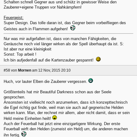
Schalten schnell Gegner aus und schütz in gewisser Weise den
Zauberer+eigene Truppen vor Nahkämpfern!
Feuergeist:
Super Design. Das tolle daran ist, das Gegner beim vorbeifliegen des
Geistes auch in Flammen aufgehen!
Nur was mir aufgefallen ist, dass von manchen Fähigkeiten, die
Geräusche noch viel länger wirken als der Spell überhaupt da ist. S:
Ist aber nur eine kleinigkeit
Sonst: Top arbeit !
Ich bin aufjedenfall auf die Kartenzauber gespannt!
#58
von
Mornen
am 12 Nov, 2015 20:10
Huch, vor lauter Elben die Zauberer vergessen.
Größtenteils hat mir Beautiful Darkness schon aus der Seele
gesprochen.
Ansonsten ist vielleicht noch anzumerken, dass ich konzepttechnisch
die Egel richtig gut finde, weil man sie auch auf gegnerische Helden
wirken kann. Man, der rechnet mir allem, aber nicht damit, dass er sein
Held meine Einheiten heilt!
Auch der Feuerball hat jetzt eine einzigartigere Wirkung. Der erste
Feuerball wirft den Helden (zumeist ein Held) um, die anderen machen
ihn fertig.