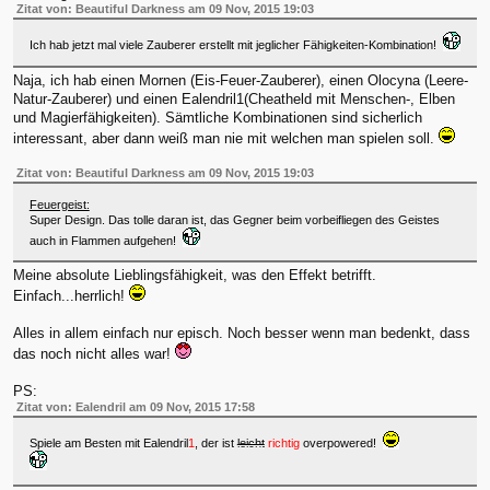
Zitat von: Beautiful Darkness am 09 Nov, 2015 19:03
Ich hab jetzt mal viele Zauberer erstellt mit jeglicher Fähigkeiten-Kombination!
Naja, ich hab einen Mornen (Eis-Feuer-Zauberer), einen Olocyna (Leere-
Natur-Zauberer) und einen Ealendril1(Cheatheld mit Menschen-, Elben
und Magierfähigkeiten). Sämtliche Kombinationen sind sicherlich
interessant, aber dann weiß man nie mit welchen man spielen soll.
Zitat von: Beautiful Darkness am 09 Nov, 2015 19:03
Feuergeist:
Super Design. Das tolle daran ist, das Gegner beim vorbeifliegen des Geistes
auch in Flammen aufgehen!
Meine absolute Lieblingsfähigkeit, was den Effekt betrifft.
Einfach...herrlich!
Alles in allem einfach nur episch. Noch besser wenn man bedenkt, dass
das noch nicht alles war!
PS:
Zitat von: Ealendril am 09 Nov, 2015 17:58
Spiele am Besten mit Ealendril
1
, der ist
leicht
richtig
overpowered!