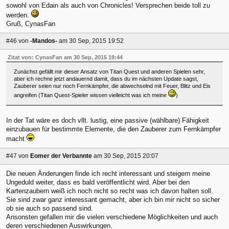
sowohl von Edain als auch von Chronicles! Versprechen beide toll zu
werden.
Gruß, CynasFan
#46
von
-Mandos-
am 30 Sep, 2015 19:52
Zitat von: CynasFan am 30 Sep, 2015 19:44
Zunächst gefällt mir dieser Ansatz von Titan Quest und anderen Spielen sehr,
aber ich rechne jetzt andauernd damit, dass du im nächsten Update sagst,
Zauberer seien nur noch Fernkämpfer, die abwechselnd mit Feuer, Blitz und Eis
angreifen (Titan Quest-Spieler wissen vielleicht was ich meine
)
In der Tat wäre es doch vllt. lustig, eine passive (wählbare) Fähigkeit
einzubauen für bestimmte Elemente, die den Zauberer zum Fernkämpfer
macht
#47
von
Eomer der Verbannte
am 30 Sep, 2015 20:07
Die neuen Änderungen finde ich recht interessant und steigern meine
Ungeduld weiter, dass es bald veröffentlicht wird. Aber bei den
Kartenzaubern weiß ich noch nicht so recht was ich davon halten soll.
Sie sind zwar ganz interessant gemacht, aber ich bin mir nicht so sicher
ob sie auch so passend sind.
Ansonsten gefallen mir die vielen verschiedene Möglichkeiten und auch
deren verschiedenen Auswirkungen.