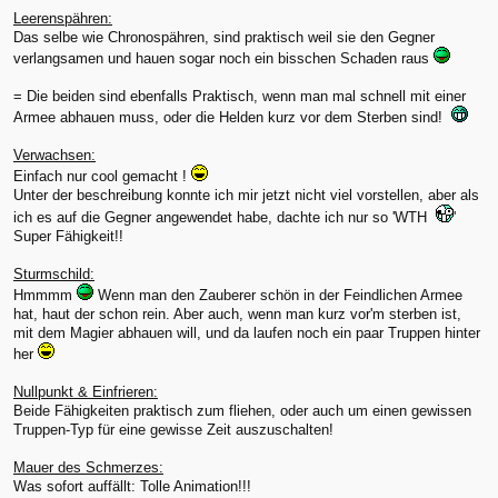
Leerenspähren:
Das selbe wie Chronospähren, sind praktisch weil sie den Gegner
verlangsamen und hauen sogar noch ein bisschen Schaden raus
= Die beiden sind ebenfalls Praktisch, wenn man mal schnell mit einer
Armee abhauen muss, oder die Helden kurz vor dem Sterben sind!
Verwachsen:
Einfach nur cool gemacht !
Unter der beschreibung konnte ich mir jetzt nicht viel vorstellen, aber als
ich es auf die Gegner angewendet habe, dachte ich nur so 'WTH
'
Super Fähigkeit!!
Sturmschild:
Hmmmm
Wenn man den Zauberer schön in der Feindlichen Armee
hat, haut der schon rein. Aber auch, wenn man kurz vor'm sterben ist,
mit dem Magier abhauen will, und da laufen noch ein paar Truppen hinter
her
Nullpunkt & Einfrieren:
Beide Fähigkeiten praktisch zum fliehen, oder auch um einen gewissen
Truppen-Typ für eine gewisse Zeit auszuschalten!
Mauer des Schmerzes:
Was sofort auffällt: Tolle Animation!!!