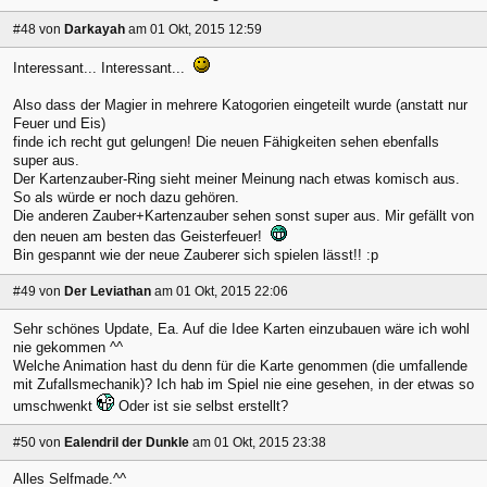
#48
von
Darkayah
am 01 Okt, 2015 12:59
Interessant... Interessant...
Also dass der Magier in mehrere Katogorien eingeteilt wurde (anstatt nur
Feuer und Eis)
finde ich recht gut gelungen! Die neuen Fähigkeiten sehen ebenfalls
super aus.
Der Kartenzauber-Ring sieht meiner Meinung nach etwas komisch aus.
So als würde er noch dazu gehören.
Die anderen Zauber+Kartenzauber sehen sonst super aus. Mir gefällt von
den neuen am besten das Geisterfeuer!
Bin gespannt wie der neue Zauberer sich spielen lässt!! :p
#49
von
Der Leviathan
am 01 Okt, 2015 22:06
Sehr schönes Update, Ea. Auf die Idee Karten einzubauen wäre ich wohl
nie gekommen ^^
Welche Animation hast du denn für die Karte genommen (die umfallende
mit Zufallsmechanik)? Ich hab im Spiel nie eine gesehen, in der etwas so
umschwenkt
Oder ist sie selbst erstellt?
#50
von
Ealendril der Dunkle
am 01 Okt, 2015 23:38
Alles Selfmade.^^