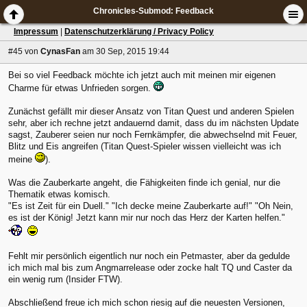
Chronicles-Submod: Feedback
Impressum
|
Datenschutzerklärung / Privacy Policy
#45
von
CynasFan
am 30 Sep, 2015 19:44
Bei so viel Feedback möchte ich jetzt auch mit meinen mir eigenen
Charme für etwas Unfrieden sorgen.
Zunächst gefällt mir dieser Ansatz von Titan Quest und anderen Spielen
sehr, aber ich rechne jetzt andauernd damit, dass du im nächsten Update
sagst, Zauberer seien nur noch Fernkämpfer, die abwechselnd mit Feuer,
Blitz und Eis angreifen (Titan Quest-Spieler wissen vielleicht was ich
meine
).
Was die Zauberkarte angeht, die Fähigkeiten finde ich genial, nur die
Thematik etwas komisch.
"Es ist Zeit für ein Duell." "Ich decke meine Zauberkarte auf!" "Oh Nein,
es ist der König! Jetzt kann mir nur noch das Herz der Karten helfen."
Fehlt mir persönlich eigentlich nur noch ein Petmaster, aber da gedulde
ich mich mal bis zum Angmarrelease oder zocke halt TQ und Caster da
ein wenig rum (Insider FTW).
Abschließend freue ich mich schon riesig auf die neuesten Versionen,