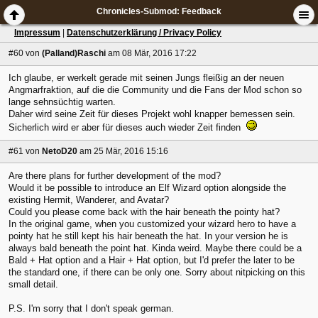
Chronicles-Submod: Feedback
Impressum
|
Datenschutzerklärung / Privacy Policy
#60
von
(Palland)Raschi
am 08 Mär, 2016 17:22
Ich glaube, er werkelt gerade mit seinen Jungs fleißig an der neuen
Angmarfraktion, auf die die Community und die Fans der Mod schon so
lange sehnsüchtig warten.
Daher wird seine Zeit für dieses Projekt wohl knapper bemessen sein.
Sicherlich wird er aber für dieses auch wieder Zeit finden
#61
von
NetoD20
am 25 Mär, 2016 15:16
Are there plans for further development of the mod?
Would it be possible to introduce an Elf Wizard option alongside the
existing Hermit, Wanderer, and Avatar?
Could you please come back with the hair beneath the pointy hat?
In the original game, when you customized your wizard hero to have a
pointy hat he still kept his hair beneath the hat. In your version he is
always bald beneath the point hat. Kinda weird. Maybe there could be a
Bald + Hat option and a Hair + Hat option, but I'd prefer the later to be
the standard one, if there can be only one. Sorry about nitpicking on this
small detail.
P.S. I'm sorry that I don't speak german.