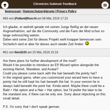
Chronicles-Submod: Feedback
Impressum
|
Datenschutzerklärung / Privacy Policy
#60
von
(Palland)Raschi
am 08 Mär, 2016 17:22
Ich glaube, er werkelt gerade mit seinen Jungs fleißig an der neuen
Angmarfraktion, auf die die Community und die Fans der Mod schon so
lange sehnsüchtig warten.
Daher wird seine Zeit für dieses Projekt wohl knapper bemessen sein.
Sicherlich wird er aber für dieses auch wieder Zeit finden
#61
von
NetoD20
am 25 Mär, 2016 15:16
Are there plans for further development of the mod?
Would it be possible to introduce an Elf Wizard option alongside the
existing Hermit, Wanderer, and Avatar?
Could you please come back with the hair beneath the pointy hat?
In the original game, when you customized your wizard hero to have a
pointy hat he still kept his hair beneath the hat. In your version he is
always bald beneath the point hat. Kinda weird. Maybe there could be a
Bald + Hat option and a Hair + Hat option, but I'd prefer the later to be
the standard one, if there can be only one. Sorry about nitpicking on this
small detail.
P.S. I'm sorry that I don't speak german.