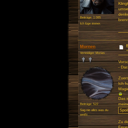
Kling
umset
denke
Beiträge: 1.085
brenn
Ich lüge immer.
Mornen
Verteidiger Morias
Vorsc
- Dar
Zuers
Ich h
Magie
Das i
meine
Beiträge: 522
Sag nie alles was du
weißt...
Zu d
Feuer