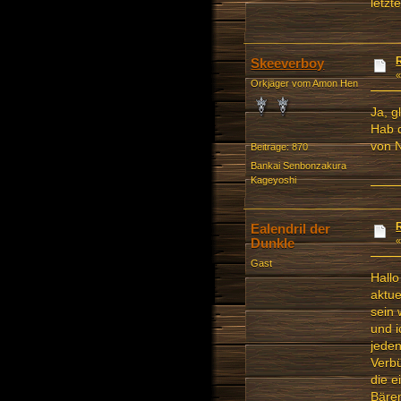
letzt
Skeeverboy
Orkjäger vom Amon Hen
Ja, g
Hab d
von 
Beiträge: 870
Bankai Senbonzakura
Kageyoshi
Ealendril der
Dunkle
Gast
Hallo
aktue
sein 
und i
jeden
Verbü
die e
Bären