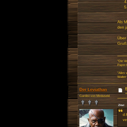
Als M
den j
Über 
Gruß
"Die V
Papst 
"Alles
Walter
Der Leviathan
Gardist von Meduseld
Zitat
d.
ve