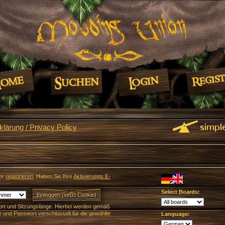
lärung / Privacy Policy
er
registrieren
. Haben Sie Ihre
Aktivierungs E-
Select Boards:
rt und Sitzungslänge. Hierbei werden gemäß
und Passwort verschlüsselt für die gewählte
Language: