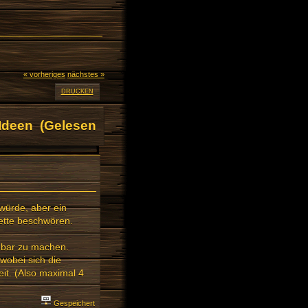
« vorheriges
nächstes »
DRUCKEN
Ideen (Gelesen
würde, aber ein
lette beschwören.
ügbar zu machen.
 wobei sich die
it. (Also maximal 4
Gespeichert