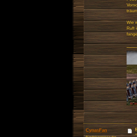
Vorsc
träu
Wie w
Ruft 
fange
CynasFan