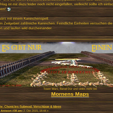
hlag ist mir dazu leider noch nicht eingefallen, vielleicht sollte ich ein
men!
ärs mit einem Kaninchenspell:
im Zeilgebiet zahlreiche Kaninchen. Feindliche Einheiten versuchen di
n und laufen wild durcheinander.
Tower Wars, Barad Dúr und vieles mehr bei
Mornens Maps
Re: Chonicles-Submod: Vorschläge & Ideen
«
Antwort #38 am:
2. Okt 2015, 18:44 »