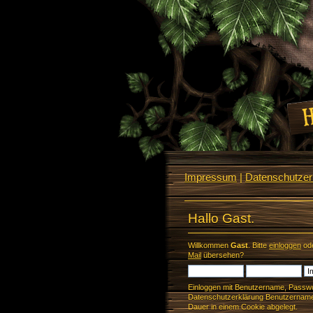
Impressum
|
Datenschutzerk
Hallo Gast.
Willkommen
Gast
. Bitte
einloggen
od
Mail
übersehen?
Einloggen mit Benutzername, Passwo
Datenschutzerklärung Benutzername 
Dauer in einem Cookie abgelegt.