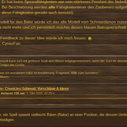
Er hat keine Spezialfähigkeiten wie sein stärkeres Pendant der Nebel
Bei Beschwörung werden
alle
Fähigkeitentimer des Zauberers aufgefüll
diese Fähigkeiten gerade auch benutzt).
odell für den Balor würde ich das alte Modell vom Schneedämon nutze
a nicht mehr und ich persönlich mochte diesen blauen Balrogverschnitt
Feedback zu dieser Idee würde ich mich freuen.
, CynasFan
ernunft kann sich mit größerer Kraft dem Bösen entgegenstemmen, wenn der Zorn ihr dienstb
Gregor der Große
 was ich anzubieten habe ist Annäherung. Fragment. Wille zum Scheitern."
 Moers
Re: Chonicles-Submod: Vorschläge & Ideen
«
Antwort #36 am:
1. Okt 2015, 22:25 »
h. ein Spell spawnt vielleicht Bären (Natur) an einer Position, die dessen Umf
rteidigen.