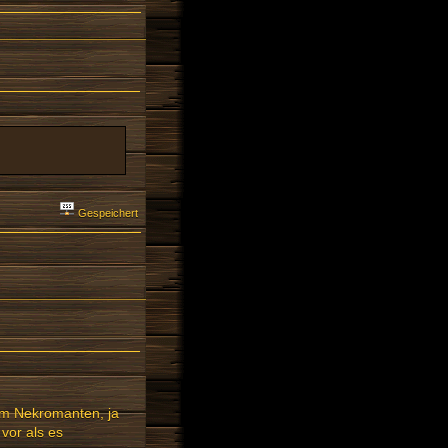
Gespeichert
nem Nekromanten, ja
 vor als es