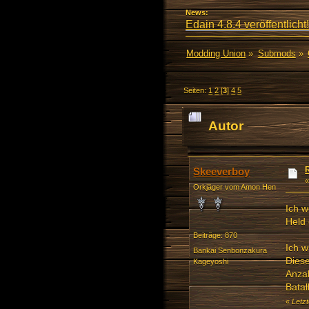
News:
Edain 4.8.4 veröffentlicht!
Modding Union
»
Submods
»
Seiten:
1
2
[
3
]
4
5
Autor
87208 mal)
Skeeverboy
Orkjäger vom Amon Hen
Ich w
Held 
Beiträge: 870
Ich w
Bankai Senbonzakura
Diese
Kageyoshi
Anzah
Batal
«
Letz