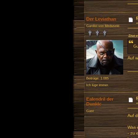
Der Leviathan
Gardist von Meduseld
Zitat 
Gu
Auf 
Beiträge: 1.085
Ich lüge immer.
Ealendril der
Dunkle
Gast
Auf d
Was d
- zu 