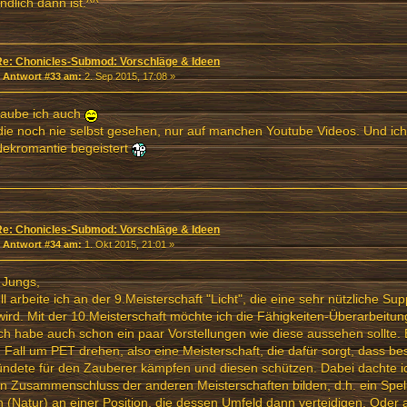
endlich dann ist.^^
Re: Chonicles-Submod: Vorschläge & Ideen
«
Antwort #33 am:
2. Sep 2015, 17:08 »
laube ich auch
ie noch nie selbst gesehen, nur auf manchen Youtube Videos. Und ic
Nekromantie begeistert
Re: Chonicles-Submod: Vorschläge & Ideen
«
Antwort #34 am:
1. Okt 2015, 21:01 »
 Jungs,
ll arbeite ich an der 9.Meisterschaft "Licht", die eine sehr nützliche Su
wird. Mit der 10.Meisterschaft möchte ich die Fähigkeiten-Überarbeitu
ch habe auch schon ein paar Vorstellungen wie diese aussehen sollte. E
 Fall um PET drehen, also eine Meisterschaft, die dafür sorgt, dass b
ndete für den Zauberer kämpfen und diesen schützen. Dabei dachte ic
in Zusammenschluss der anderen Meisterschaften bilden, d.h. ein Spell 
 (Natur) an einer Position, die dessen Umfeld dann verteidigen. Oder a