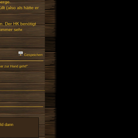
berge.
t (also als hätte er
n. Der HK benötigt
 immer sehr.
Gespeichert
ar zur Hand geht!"
eld dann