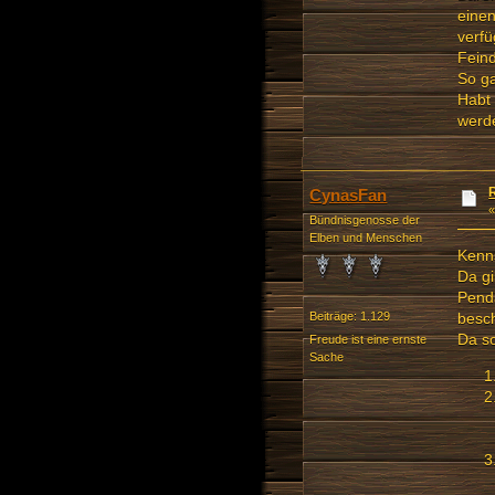
einen
verfü
Fein
So ga
Habt 
werde
CynasFan
Bündnisgenosse der
Elben und Menschen
Kenns
Da gi
Penda
besc
Beiträge: 1.129
Da so
Freude ist eine ernste
Sache