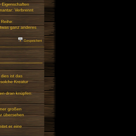
ve Eigenschaften
mantar: Verbrennt
e Reihe:
etwas ganz anderes
Gespeichert
dies ist das
 solche Kreatur
gen dran knüpfen:
mmer großen
lar übersehen
itet er eine