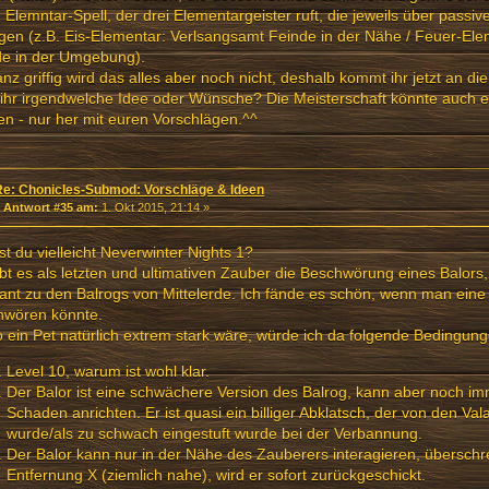
 Elemntar-Spell, der drei Elementargeister ruft, die jeweils über passi
gen (z.B. Eis-Elementar: Verlsangsamt Feinde in der Nähe / Feuer-Ele
de in der Umgebung).
nz griffig wird das alles aber noch nicht, deshalb kommt ihr jetzt an di
ihr irgendwelche Idee oder Wünsche? Die Meisterschaft könnte auch 
n - nur her mit euren Vorschlägen.^^
Re: Chonicles-Submod: Vorschläge & Ideen
«
Antwort #35 am:
1. Okt 2015, 21:14 »
t du vielleicht Neverwinter Nights 1?
bt es als letzten und ultimativen Zauber die Beschwörung eines Balors, 
nt zu den Balrogs von Mittelerde. Ich fände es schön, wenn man eine
hwören könnte.
 ein Pet natürlich extrem stark wäre, würde ich da folgende Bedingun
Level 10, warum ist wohl klar.
Der Balor ist eine schwächere Version des Balrog, kann aber noch i
Schaden anrichten. Er ist quasi ein billiger Abklatsch, der von den Va
wurde/als zu schwach eingestuft wurde bei der Verbannung.
Der Balor kann nur in der Nähe des Zauberers interagieren, überschre
Entfernung X (ziemlich nahe), wird er sofort zurückgeschickt.