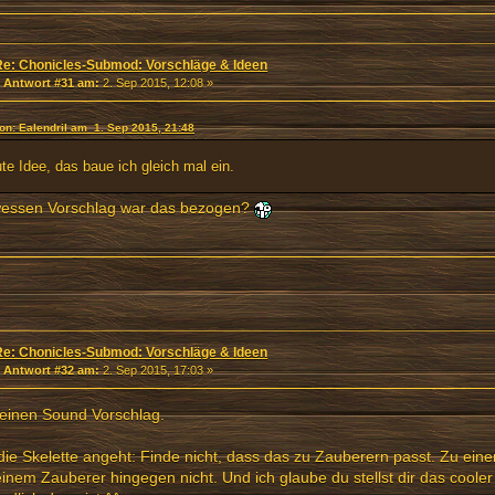
Re: Chonicles-Submod: Vorschläge & Ideen
«
Antwort #31 am:
2. Sep 2015, 12:08 »
von: Ealendril am 1. Sep 2015, 21:48
te Idee, das baue ich gleich mal ein.
wessen Vorschlag war das bezogen?
Re: Chonicles-Submod: Vorschläge & Ideen
«
Antwort #32 am:
2. Sep 2015, 17:03 »
einen Sound Vorschlag.
ie Skelette angeht: Finde nicht, dass das zu Zauberern passt. Zu ei
einem Zauberer hingegen nicht. Und ich glaube du stellst dir das cooler