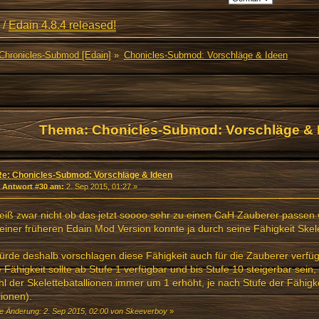
/
Edain 4.8.4 released!
Chronicles-Submod [Edain]
»
Chonicles-Submod: Vorschläge & Ideen
Thema: Chonicles-Submod: Vorschläge & 
Re: Chonicles-Submod: Vorschläge & Ideen
«
Antwort #30 am:
2. Sep 2015, 01:27 »
eiß zwar nicht ob das jetzt soooo sehr zu einen CaH Zauberer passen 
einer früheren Edain Mod Version konnte ja durch seine Fähigkeit Ske
ürde deshalb vorschlagen diese Fähigkeit auch für die Zauberer verf
 Fähigkeit sollte ab Stufe 1 verfügbar und bis Stufe 10 steigerbar sein,
l der Skelettebatallionen immer um 1 erhöht, je nach Stufe der Fähigke
lionen).
te Änderung: 2. Sep 2015, 02:00 von Skeeverboy
»