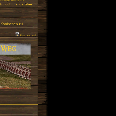
fach noch mal darüber
e Kaninchen zu
Gespeichert