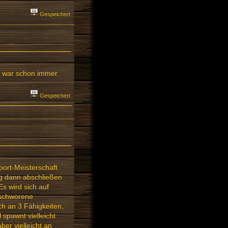
Gespeichert
h war schon immer
Gespeichert
pport-Meisterschaft
ng dann abschließen
s wird sich auf
eschworene
h an 3 Fähigkeiten,
spawnt vielleicht
ber vielleicht an