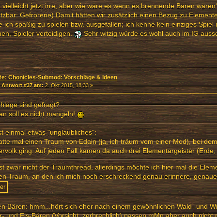
t vielleicht jetzt irre, aber wie wäre es wenn es brennende Bären wär
zbar: Gefrorene) Damit hätten wir zusätzlich einen Bezug zu Element
 ich spaßig zu spielen bzw. ausgefallen; ich kenne kein einziges Spiel
en, Spieler verteidigen.
Sehr witzig würde es wohl auch im IG auss
Re: Chonicles-Submod: Vorschläge & Ideen
«
Antwort #37 am:
2. Okt 2015, 18:33 »
hläge sind gefragt?
an soll es nicht mangeln!
t einmal etwas "unglaubliches":
atte mal einen Traum von Edain (ja, ich träum vom einer Mod), bei de
rvolk ging. Auf jeden Fall kamen da auch drei Elementargeister (Erde,
st zwar nicht der Traumthread, allerdings möchte ich hier mal die Elem
n Traum, an den ich mich noch erschreckend genau erinnere, genauer
en Bären: hmm...hört sich eher nach einem gewöhnlichen Wald- und 
- und Eis-Bären (Vorsicht, zerbrechlich) passen mMn aber auch nicht ri