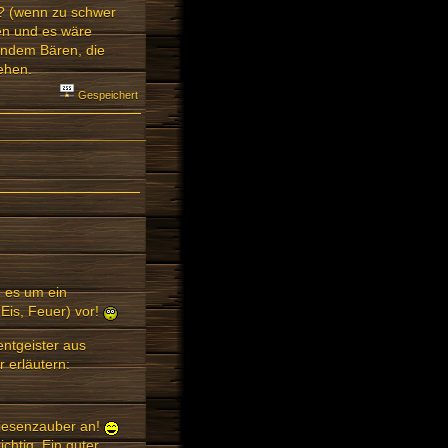
en? (wenn zu schwer
en und es wäre
 indem Bären, die
ehen.
Gespeichert
m es um ein
 Eis, Feuer) vor!
entgeister aus
 erläutern:
Wiesenzauber an!
chtig. Ein guter