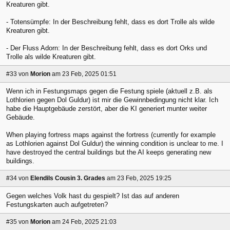
Kreaturen gibt.
- Totensümpfe: In der Beschreibung fehlt, dass es dort Trolle als wilde
Kreaturen gibt.
- Der Fluss Adorn: In der Beschreibung fehlt, dass es dort Orks und
Trolle als wilde Kreaturen gibt.
#33
von
Morion
am 23 Feb, 2025 01:51
Wenn ich in Festungsmaps gegen die Festung spiele (aktuell z.B. als
Lothlorien gegen Dol Guldur) ist mir die Gewinnbedingung nicht klar. Ich
habe die Hauptgebäude zerstört, aber die KI generiert munter weiter
Gebäude.
When playing fortress maps against the fortress (currently for example
as Lothlorien against Dol Guldur) the winning condition is unclear to me. I
have destroyed the central buildings but the AI keeps generating new
buildings.
#34
von
Elendils Cousin 3. Grades
am 23 Feb, 2025 19:25
Gegen welches Volk hast du gespielt? Ist das auf anderen
Festungskarten auch aufgetreten?
#35
von
Morion
am 24 Feb, 2025 21:03