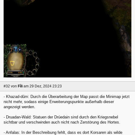
#32
von
Fíli
am 29 Dez, 2024 23:23
- Khazad-dûm: Durch die Überarbeitung der Map passt die Minimap jetzt
nicht mehr, sodass einige Erweiterungspunkte außerhalb dieser
angezeigt werden.
- Druadan-Wald: Statuen der Drúedain sind durch den Kriegsnebel
sichtbar und verschwinden auch nicht nach Zerstörung des Hortes.
- Anfalas: In der Beschreibung fehlt, dass es dort Korsaren als wilde