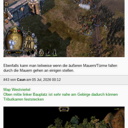
Ebenfalls kann man teilweise wenn die äußeren Mauern/Türme fallen
durch die Mauern gehen an einigen stellen.
#43
von
Caun
am 05 Jul, 2026 00:12
Map Westviertel
Oben mitte linker Bauplatz ist sehr nahe am Gebirge dadurch können
Tributkarren feststecken