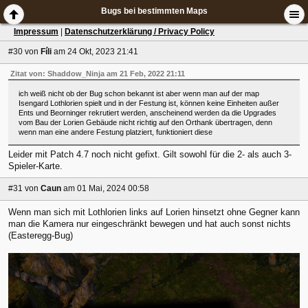
Bugs bei bestimmten Maps
Impressum
|
Datenschutzerklärung / Privacy Policy
#30
von
Fíli
am 24 Okt, 2023 21:41
Zitat von: Shaddow_Ninja am 21 Feb, 2022 21:11
ich weiß nicht ob der Bug schon bekannt ist aber wenn man auf der map
Isengard Lothlorien spielt und in der Festung ist, können keine Einheiten außer
Ents und Beorninger rekrutiert werden, anscheinend werden da die Upgrades
vom Bau der Lorien Gebäude nicht richtig auf den Orthank übertragen, denn
wenn man eine andere Festung platziert, funktioniert diese
Leider mit Patch 4.7 noch nicht gefixt. Gilt sowohl für die 2- als auch 3-
Spieler-Karte.
#31
von
Caun
am 01 Mai, 2024 00:58
Wenn man sich mit Lothlorien links auf Lorien hinsetzt ohne Gegner kann
man die Kamera nur eingeschränkt bewegen und hat auch sonst nichts
(Easteregg-Bug)