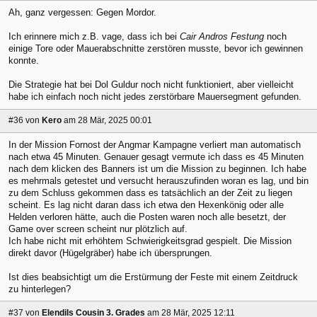
Ah, ganz vergessen: Gegen Mordor.
Ich erinnere mich z.B. vage, dass ich bei
Cair Andros Festung
noch
einige Tore oder Mauerabschnitte zerstören musste, bevor ich gewinnen
konnte.
Die Strategie hat bei Dol Guldur noch nicht funktioniert, aber vielleicht
habe ich einfach noch nicht jedes zerstörbare Mauersegment gefunden.
#36
von
Kero
am 28 Mär, 2025 00:01
In der Mission Fornost der Angmar Kampagne verliert man automatisch
nach etwa 45 Minuten. Genauer gesagt vermute ich dass es 45 Minuten
nach dem klicken des Banners ist um die Mission zu beginnen. Ich habe
es mehrmals getestet und versucht herauszufinden woran es lag, und bin
zu dem Schluss gekommen dass es tatsächlich an der Zeit zu liegen
scheint. Es lag nicht daran dass ich etwa den Hexenkönig oder alle
Helden verloren hätte, auch die Posten waren noch alle besetzt, der
Game over screen scheint nur plötzlich auf.
Ich habe nicht mit erhöhtem Schwierigkeitsgrad gespielt. Die Mission
direkt davor (Hügelgräber) habe ich übersprungen.
Ist dies beabsichtigt um die Erstürmung der Feste mit einem Zeitdruck
zu hinterlegen?
#37
von
Elendils Cousin 3. Grades
am 28 Mär, 2025 12:11