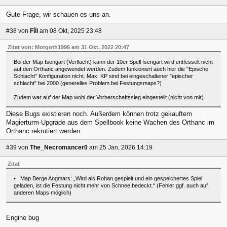
Gute Frage, wir schauen es uns an.
#38
von
Fíli
am 08 Okt, 2025 23:48
Zitat von: Morgoth1996 am 31 Okt, 2022 20:47
Bei der Map Isengart (Verflucht) kann der 10er Spell Isengart wird entfesselt nicht
auf den Orthanc angewendet werden. Zudem funkioniert auch hier die "Epische
Schlacht" Konfiguration nicht. Max. KP sind bei eingeschaltener "epischer
schlacht" bei 2000 (generelles Problem bei Festungsmaps?)
Zudem war auf der Map wohl der Vorherschaftssieg eingestellt (nicht von mir).
Diese Bugs existieren noch. Außerdem können trotz gekauftem
Magierturm-Upgrade aus dem Spellbook keine Wachen des Orthanc im
Orthanc rekrutiert werden.
#39
von
The_Necromancer0
am 25 Jan, 2026 14:19
Zitat
• Map Berge Angmars: „Wird als Rohan gespielt und ein gespeichertes Spiel
geladen, ist die Festung nicht mehr von Schnee bedeckt.“ (Fehler ggf. auch auf
anderen Maps möglich)
Engine bug