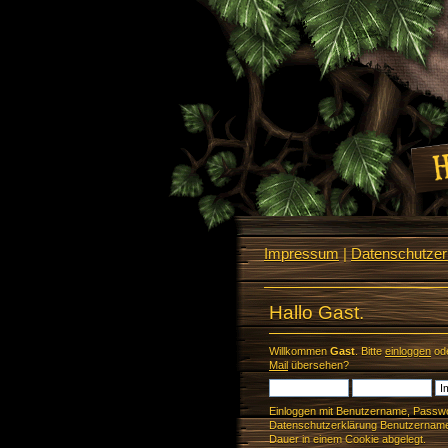
Impressum
|
Datenschutzerk
Hallo Gast.
Willkommen
Gast
. Bitte
einloggen
od
Mail
übersehen?
Einloggen mit Benutzername, Passwo
Datenschutzerklärung Benutzername 
Dauer in einem Cookie abgelegt.