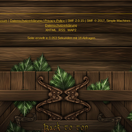
essum
|
Datenschutzerklärung / Privacy Policy
|
SMF 2.0.15
|
SMF © 2017
,
Simple Machines
Datenschutzerklärung
XHTML
RSS
WAP2
Seite erstellt in 0.053 Sekunden mit 18 Abfragen.