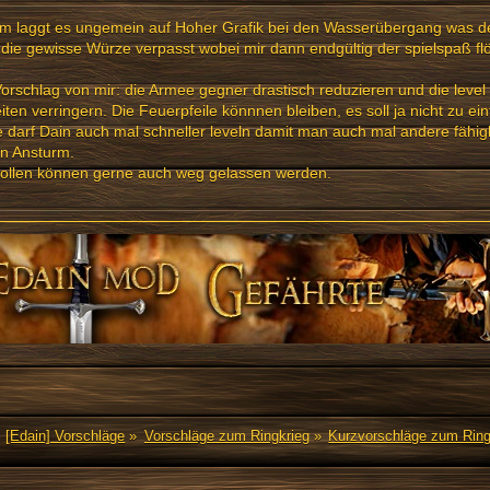
m laggt es ungemein auf Hoher Grafik bei den Wasserübergang was
die gewisse Würze verpasst wobei mir dann endgültig der spielspaß fl
orschlag von mir: die Armee gegner drastisch reduzieren und die level
iten verringern. Die Feuerpfeile könnnen bleiben, es soll ja nicht zu ein
 darf Dain auch mal schneller leveln damit man auch mal andere fähig
n Ansturm.
rollen können gerne auch weg gelassen werden.
[Edain] Vorschläge
»
Vorschläge zum Ringkrieg
»
Kurzvorschläge zum Ring