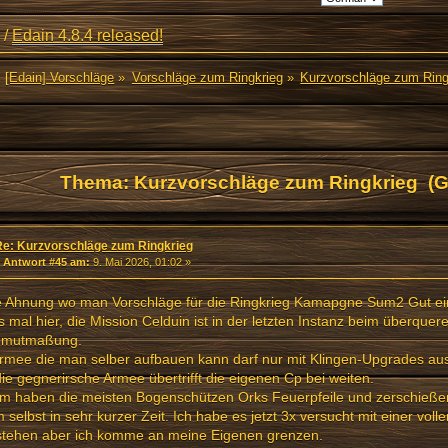
/
Edain 4.8.4 released!
[Edain] Vorschläge
»
Vorschläge zum Ringkrieg
»
Kurzvorschläge zum Ring
Thema: Kurzvorschläge zum Ringkrieg (G
Re: Kurzvorschläge zum Ringkrieg
«
Antwort #45 am:
9. Mai 2026, 01:02 »
 Ahnung wo man Vorschläge für die Ringkrieg Kamapgne Sum2 Gut einf
s mal hier, die Mission Celduin ist in der letzten Instanz beim überquer
 mutmaßung.
rmee die man selber aufbauen kann darf nur mit Klingen-Upgrades au
ie gegnerirsche Armee übertrifft die eigenen Cp bei weiten.
 haben die meisten Bogenschützen Orks Feuerpfeile und zerschießen
 selbst in sehr kurzer Zeit. Ich habe es jetzt 3x versucht mit einer vol
stehen aber ich komme an meine Eigenen grenzen.