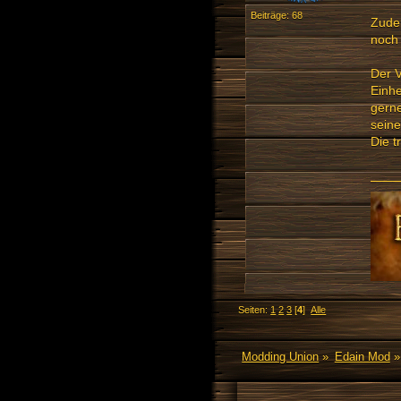
Beiträge: 68
Zude
noch 
Der V
Einhe
gerne
seine
Die t
Seiten:
1
2
3
[
4
]
Alle
Modding Union
»
Edain Mod
»