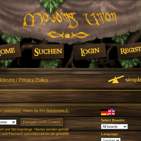
lärung / Privacy Policy
er
registrieren
. Haben Sie Ihre
Aktivierungs E-
Select Boards:
rt und Sitzungslänge. Hierbei werden gemäß
und Passwort verschlüsselt für die gewählte
Language: