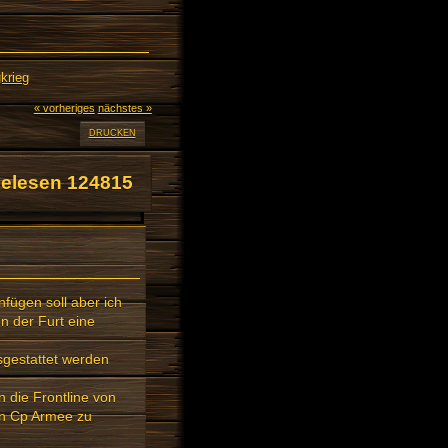
krieg
« vorheriges
nächstes »
DRUCKEN
elesen 124815
ügen soll aber ich
en der Furt eine
sgestattet werden
 die Frontline von
len Cp Armee zu