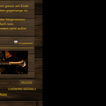
 dem ganze am Ende
öten gegenange ist.
 der hingesetzten
fach sein.
keiten sieht außer
Gespeichert
DRUCKEN
« vorheriges
nächstes »
krieg