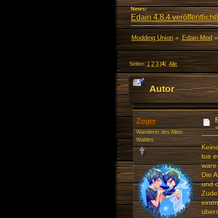
News:
Edain 4.8.4 veröffentlicht!
Modding Union
»
Edain Mod
»
Seiten:
1
2
3
[
4
]
Alle
Autor
mal)
Zoger
Wanderer des Alten
Waldes
Keine
tue e
ware
Die A
und d
Zudem
einem
über