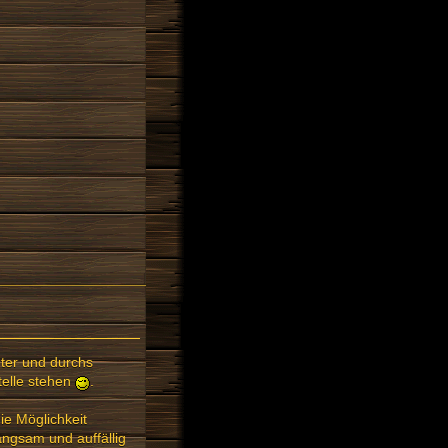
ter und durchs
telle stehen
.
ie Möglichkeit
angsam und auffällig