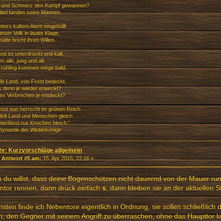
s und Schmerz den Kampf gewannen?
ittel fanden seine Mannen.
nters kaltem Atem eingehüllt
nser Volk in lauter Klage,
älte bricht ihren Willen.
d ist unterdrückt und kalt.
n alle, jung und alt
rühling kommen möge bald.
le Land, von Frost bedeckt,
s denn je wieder erweckt?
ies Verbrechen je entdeckt?
ost nun herrscht im grünen Reich
elt Land und Menschen gleich
nterlässt nur Knochen bleich.“
ynastie der Winterkönige
Re: Kurzvorschläge allgemein
«
Antwort #5 am:
15. Apr 2015, 22:16 »
du willst, dass deine Bogenschützen nicht dauernd von der Mauer run
ntor rennen, dann drück einfach
s
, dann bleiben sie an der aktuellen S
sten finde ich Nebentore eigentlich in Ordnung, sie sollen schließlich d
n, den Gegner mit seinem Angriff zu überraschen, ohne das Haupttor l