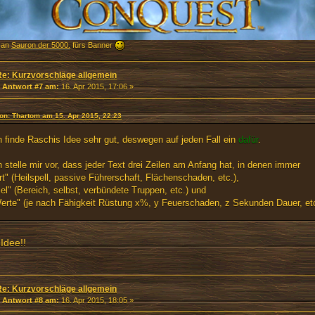
 an
Sauron der 5000.
fürs Banner
Re: Kurzvorschläge allgemein
«
Antwort #7 am:
16. Apr 2015, 17:06 »
von: Thartom am 15. Apr 2015, 22:23
h finde Raschis Idee sehr gut, deswegen auf jeden Fall ein
dafür
.
h stelle mir vor, dass jeder Text drei Zeilen am Anfang hat, in denen immer
rt" (Heilspell, passive Führerschaft, Flächenschaden, etc.),
iel" (Bereich, selbst, verbündete Truppen, etc.) und
erte" (je nach Fähigkeit Rüstung x%, y Feuerschaden, z Sekunden Dauer, etc
Idee!!
Re: Kurzvorschläge allgemein
«
Antwort #8 am:
16. Apr 2015, 18:05 »