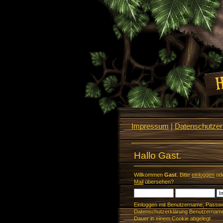
Impressum
|
Datenschutzerk
Hallo Gast.
Willkommen
Gast
. Bitte
einloggen
od
Mail
übersehen?
Einloggen mit Benutzername, Passwo
Datenschutzerklärung Benutzername 
Dauer in einem Cookie abgelegt.