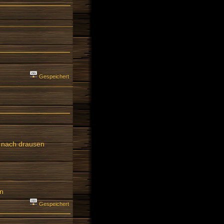
Gespeichert
 nach drausen
en
Gespeichert