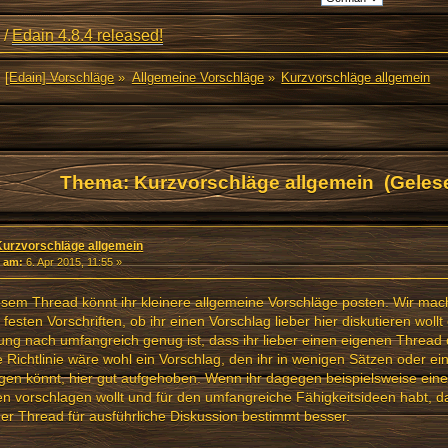
/
Edain 4.8.4 released!
[Edain] Vorschläge
»
Allgemeine Vorschläge
»
Kurzvorschläge allgemein
Thema: Kurzvorschläge allgemein (Geles
Kurzvorschläge allgemein
«
am:
6. Apr 2015, 11:55 »
esem Thread könnt ihr kleinere allgemeine Vorschläge posten. Wir ma
 festen Vorschriften, ob ihr einen Vorschlag lieber hier diskutieren wollt
ng nach umfangreich genug ist, dass ihr lieber einen eigenen Thread 
 Richtlinie wäre wohl ein Vorschlag, den ihr in wenigen Sätzen oder e
gen könnt, hier gut aufgehoben. Wenn ihr dagegen beispielsweise eine
n vorschlagen wollt und für den umfangreiche Fähigkeitsideen habt, d
er Thread für ausführliche Diskussion bestimmt besser.