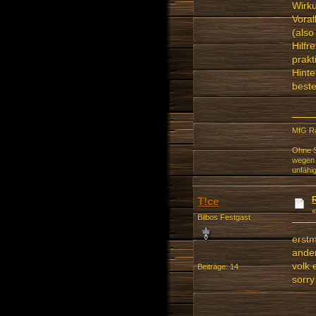
Wirku
Voral
(also
Hilfr
prakt
Hinte
best
MfG R
Ohne S
wegen 
unfähi
T!ce
Bilbos Festgast
erstm
ander
volk 
Beiträge: 14
sorry