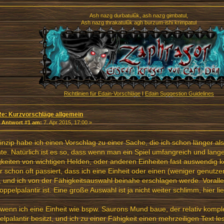
Ash nazg durbatulûk, ash nazg gimbatul,
Ash nazg thrakatulûk agh burzum-ishi krimpatul
Richtlinien für Edain-Vorschläge
I
Edain Suggestion Guidelines
Re: Kurzvorschläge allgemein
«
Antwort #1 am:
7. Apr 2015, 17:00 »
inzip habe ich einen Vorschlag zu einer Sache, die ich schon länger al
te. Natürlich ist es so, dass wenn man ein Spiel umfangreich und lange 
keiten von wichtigen Helden, oder anderen Einheiten fast auswendig ken
r schon oft passiert, dass ich eine Einheit oder einen (weniger genutz
 und ich von der Fähigkeitsauswahl beinahe erschlagen werde. Voral
oppelpalantir ist. Eine große Auswahl ist ja nicht weiter schlimm, hier l
wenn ich eine Einheit wie bspw. Saurons Mund baue, der relativ kompl
lpalantir besitzt, und ich zu einer Fähigkeit einen mehrzeiligen Text l