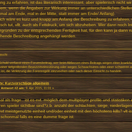
ng zu erfahren, ist das literarisch interessant, aber spielerisch nicht wir
lem, wenn die Angaben zur Wirkung immer an unterschiedlichen Stellen
 mal am Ende, mal in der Mitte, statt immer am Ende/ Anfang).
eich wäre es kurz und knapp am Anfang der Beschreibung zu erfahren, 
isch tut, vllt. auch als Fettdruck, um sich abzuheben. Wer dann noch I
rgründen zu der entsprechenden Fertigkeit hat, für den kann ja dann n
ehende Beschreibung angehängt werden.
aschi
chuld verfasst einen Forumsbeitrag, wer beim Abfassen eines Beitrags wegen einer krankha
einer tiefgreifenden Bewusstseinsstörung oder wegen Schwachsinns oder einer schweren an
g ist, die Verletzung der Forenregeln einzusehen oder nach dieser Einsicht zu handeln.
Re: Kurzvorschläge allgemein
«
Antwort #2 am:
9. Apr 2015, 11:01 »
al als frage.. ist es evt. möglich dem multiplayer profile und statistike
en spieler sichtbar sind?z.b. anzahl der schlachten, siege, niederlage
evt meistgenutzte einheit und/oder einheit mit den höchstens kills? vlt is
 schonmal falls es eine dumme frage ist.