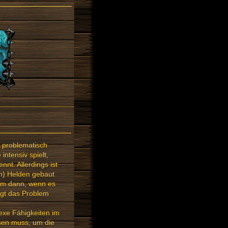
s problematisch
intensiv spielt,
nt. Allerdings ist
en) Helden gebaut
lem dann, wenn es
iegt das Problem
exe Fähigkeiten im
esen muss, um die