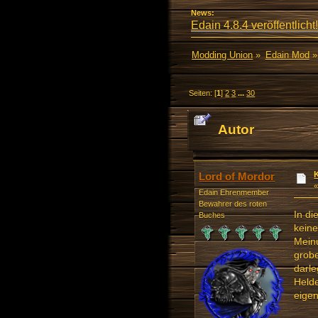
News:
Edain 4.8.4 veröffentlicht!
Modding Union
»
Edain Mod
»
Seiten: [
1
]
2
3
...
30
Autor
Lord of Mordor
Edain Ehrenmember
Bewahrer des roten
In di
Buches
keine
Meinu
grobe
darle
Helde
eigen