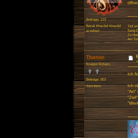
öffn
Beiträge: 123
Baruk Khazâd! Khazâd
Tief u
Sang D
ai-mênu!
Zu Har
Am Tor
Thartom
Knappe Rohans
Ich f
Beiträge: 903
Ich s
Just there
"Art"
"Ziel
"Wert