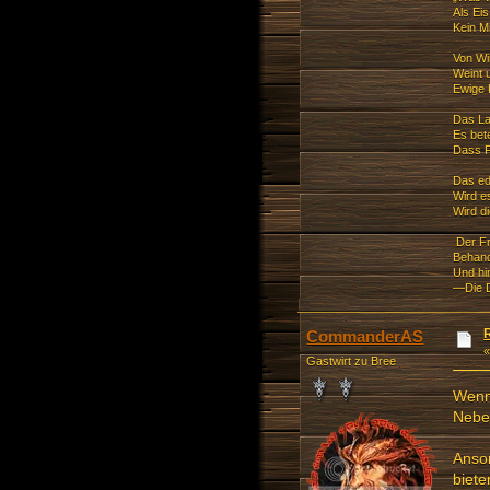
Als Ei
Kein M
Von Wi
Weint u
Ewige K
Das Lan
Es bete
Dass F
Das ed
Wird e
Wird d
Der Fr
Behand
Und hi
—Die D
CommanderAS
Gastwirt zu Bree
Wenn 
Nebe
Anson
biete