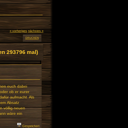
« vorheriges
nächstes »
DRUCKEN
en 293796 mal)
chen euch dabei
 oder ob er eurer
dafür aufmacht. Als
inem Absatz
n völlig neuen
ann wäre ein
Gespeichert