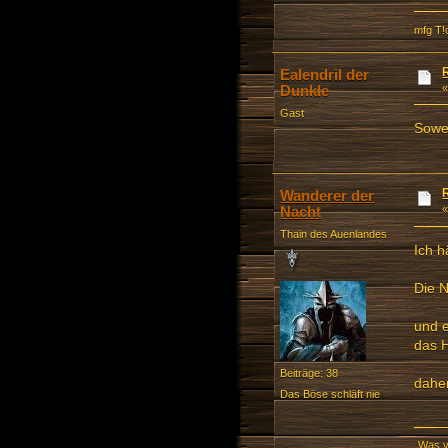
mfg T!
Ealendril der
Dunkle
Gast
Sowei
Wanderer der
Nacht
Thain des Auenlandes
Ich h
Die 
und e
das H
Beiträge: 38
daher
Das Böse schläft nie
„Was v