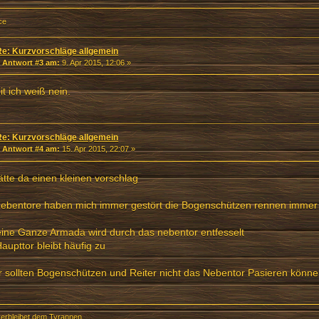
ce
Re: Kurzvorschläge allgemein
«
Antwort #3 am:
9. Apr 2015, 12:06 »
t ich weiß nein.
Re: Kurzvorschläge allgemein
«
Antwort #4 am:
15. Apr 2015, 22:07 »
ätte da einen kleinen vorschlag
Nebentore haben mich immer gestört die Bogenschützen rennen immer
ine Ganze Armada wird durch das nebentor entfesselt
aupttor bleibt häufig zu
 sollten Bogenschützen und Reiter nicht das Nebentor Pasieren könn
erbleibet dem Tyrannen