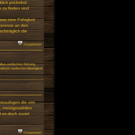
klich prickelnd.
 zu finden sind
was eine Fähigkeit
nteresse an den
achträglich die
Gespeichert
ften seelischen Störung,
deren seelischen Abartigkeit
n einzufügen die von
n, meistgewähltes
t es doch zuviel
Gespeichert