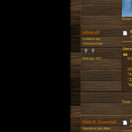
Danke
orkanelf
Gefährte der
Gemeinschaft
Zitat 
Ic
Beiträge: 427
Ic
"A
"Z
"W
Gute 
Dáin II. Eisenfuß
Wanderer des Alten