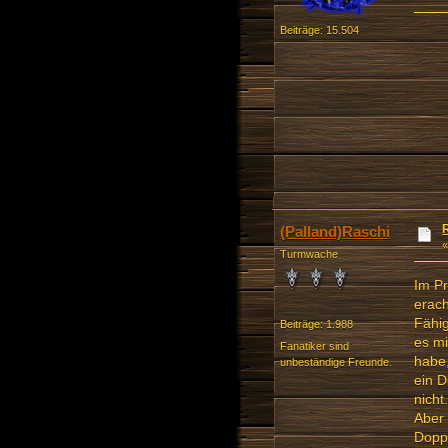
Beiträge: 15.504
(Palland)Raschi
Turmwache
Im Pr
erach
Fähig
Beiträge: 1.988
es mi
Fanatiker sind
habe,
unbeständige Freunde.
ein D
nicht.
Aber 
Doppe