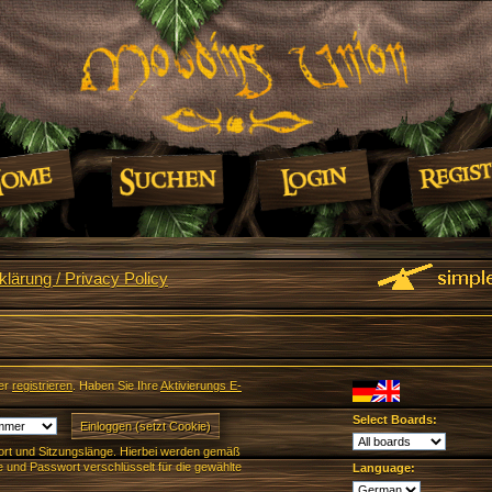
lärung / Privacy Policy
er
registrieren
. Haben Sie Ihre
Aktivierungs E-
Select Boards:
rt und Sitzungslänge. Hierbei werden gemäß
und Passwort verschlüsselt für die gewählte
Language: