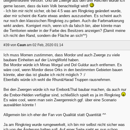
billigere/teurere Version. Und die Zwerge aus den drei Reichen würde ich
gerne lassen, dass da kein Volk benachteiligt wird!
- Ich bin mir nicht sicher, ob bei 4.5 was am Ringkrieg geändert wurde,
aber mir scheint die Karte etwas anders auszusehen. Es scheint auch
nur noch den klassischen Ringkrieg zu geben. Auch die Farbmarkierung
wirkt anders. Korrigiert mich, wenn ich da falsch bin, aber könnte man
die Territorien wieder in der Farbe des Besitzers anzeigen? (Damit meine
ich nicht den Rand, sondern die Fläche an sich^^)
#39
von
Caun
am 02 Feb, 2020 01:14
Ich muss Mornen zustimmen, dass Mordor und auch Zwerge zu viele
baubare Einheiten auf der LivingWorld haben.
Bei Mordor würde ich Minas Morgul und Dol Guldur auch entfernen. Es
wäre cool, wenn Mordor diese Orks in den bestimmten Gebieten bauen
könnte, aber das ist glaube ich nicht möglich ? :/
Ebenfalls würde ich wohl die Rhun&Harad Truppen rausnehmen.
Bei den Zwergen würde ich nur Erebor&Thal baubar machen, da auch nur
die Erebor-Helden verfügbar sind, schließlich spielt es ja im Ringkrieg
Es wäre cool, wenn man sein Zwergenreich ggf. über eine Scenario
auswählen könnte !
Allgemein bin ich eher der Fan von Qualität statt Quantität ^^
Ja am Ringkrieg wurde rumgewerkelt, ich bin mir selbst nicht sicher was
ich von der Änderung halten soll. Auf einer Seite sieht es nun schon