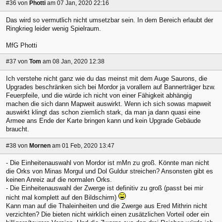
#36
von
Photti
am 07 Jan, 2020 22:16
Das wird so vermutlich nicht umsetzbar sein. In dem Bereich erlaubt der
Ringkrieg leider wenig Spielraum.
MfG Photti
#37
von
Tom
am 08 Jan, 2020 12:38
Ich verstehe nicht ganz wie du das meinst mit dem Auge Saurons, die
Upgrades beschränken sich bei Mordor ja vorallem auf Bannerträger bzw.
Feuerpfeile, und die würde ich nicht von einer Fähigkeit abhängig
machen die sich dann Mapweit auswirkt. Wenn ich sich sowas mapweit
auswirkt klingt das schon ziemlich stark, da man ja dann quasi eine
Armee ans Ende der Karte bringen kann und kein Upgrade Gebäude
braucht.
#38
von
Mornen
am 01 Feb, 2020 13:47
- Die Einheitenauswahl von Mordor ist mMn zu groß. Könnte man nicht
die Orks von Minas Morgul und Dol Guldur streichen? Ansonsten gibt es
keinen Anreiz auf die normalen Orks.
- Die Einheitenauswahl der Zwerge ist definitiv zu groß (passt bei mir
nicht mal komplett auf den Bildschirm)
Kann man auf die Thaleinheiten und die Zwerge aus Ered Mithrin nicht
verzichten? Die bieten nicht wirklich einen zusätzlichen Vorteil oder ein