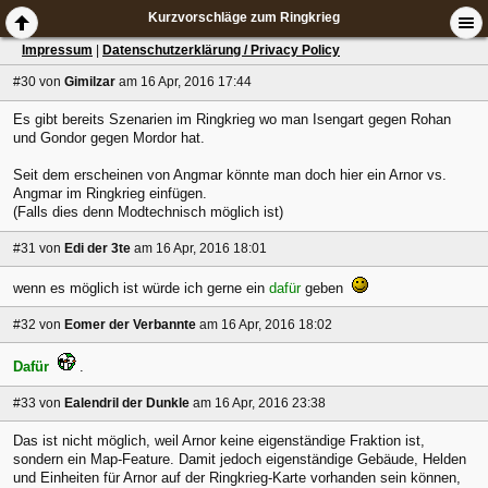
Kurzvorschläge zum Ringkrieg
Impressum
|
Datenschutzerklärung / Privacy Policy
#30
von
Gimilzar
am 16 Apr, 2016 17:44
Es gibt bereits Szenarien im Ringkrieg wo man Isengart gegen Rohan
und Gondor gegen Mordor hat.
Seit dem erscheinen von Angmar könnte man doch hier ein Arnor vs.
Angmar im Ringkrieg einfügen.
(Falls dies denn Modtechnisch möglich ist)
#31
von
Edi der 3te
am 16 Apr, 2016 18:01
wenn es möglich ist würde ich gerne ein
dafür
geben
#32
von
Eomer der Verbannte
am 16 Apr, 2016 18:02
Dafür
.
#33
von
Ealendril der Dunkle
am 16 Apr, 2016 23:38
Das ist nicht möglich, weil Arnor keine eigenständige Fraktion ist,
sondern ein Map-Feature. Damit jedoch eigenständige Gebäude, Helden
und Einheiten für Arnor auf der Ringkrieg-Karte vorhanden sein können,