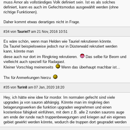
muss Arnor als vollständiges Volk definiert sein. Ist es als solches
definiert, kann es auch im Gefechtsmodus ausgewählt werden (ohne
richtige Funktionen).
Daher kommt etwas derartiges nicht in Frage.
#34
von
Tauriel?
am 21 Nov, 2016 10:51
Es wäre schön, wenn man Helden wie Tauriel rekrutieren könnte.
Da Tauriel beispielsweise jedoch nur in Düsterwald rekrutiert werden
kann, könnte man
diese auch nur dort im Ringkrieg rekrutieren.
Das selbe für Beorn und
vielleicht auch speziell für Radagast.
Kleiner Vorschlag meinerseits
Wenn das überhaupt machbar ist...
Thx für Anmerkungen hierzu
#35
von
Turin8
am 07 Jan, 2020 18:20
Hey, ich hätte eine idee für mordor. Im normalen gefecht sind viele
upgrades ja von sauron abhängig. Könnte man im ringkrieg den
belagerungswerken die funktion upgraden wegnehmen und einen
kostenlose fähigkeit einführen, mit dem z.B. alle 2 runden saurons auge
am ende der runde nach truppenbewegungen und kriegen auf ein eigenes
gebiet gewirkt werden könnte, wodurch die truppen dort geupradet werden