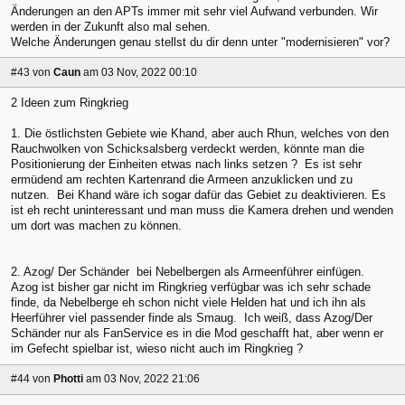
Änderungen an den APTs immer mit sehr viel Aufwand verbunden. Wir
werden in der Zukunft also mal sehen.
Welche Änderungen genau stellst du dir denn unter "modernisieren" vor?
#43
von
Caun
am 03 Nov, 2022 00:10
2 Ideen zum Ringkrieg
1. Die östlichsten Gebiete wie Khand, aber auch Rhun, welches von den
Rauchwolken von Schicksalsberg verdeckt werden, könnte man die
Positionierung der Einheiten etwas nach links setzen ? Es ist sehr
ermüdend am rechten Kartenrand die Armeen anzuklicken und zu
nutzen. Bei Khand wäre ich sogar dafür das Gebiet zu deaktivieren. Es
ist eh recht uninteressant und man muss die Kamera drehen und wenden
um dort was machen zu können.
2. Azog/ Der Schänder bei Nebelbergen als Armeenführer einfügen.
Azog ist bisher gar nicht im Ringkrieg verfügbar was ich sehr schade
finde, da Nebelberge eh schon nicht viele Helden hat und ich ihn als
Heerführer viel passender finde als Smaug. Ich weiß, dass Azog/Der
Schänder nur als FanService es in die Mod geschafft hat, aber wenn er
im Gefecht spielbar ist, wieso nicht auch im Ringkrieg ?
#44
von
Photti
am 03 Nov, 2022 21:06