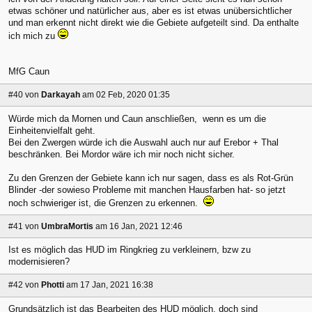
etwas schöner und natürlicher aus, aber es ist etwas unübersichtlicher
und man erkennt nicht direkt wie die Gebiete aufgeteilt sind. Da enthalte
ich mich zu
MfG Caun
#40
von
Darkayah
am 02 Feb, 2020 01:35
Würde mich da Mornen und Caun anschließen, wenn es um die
Einheitenvielfalt geht.
Bei den Zwergen würde ich die Auswahl auch nur auf Erebor + Thal
beschränken. Bei Mordor wäre ich mir noch nicht sicher.
Zu den Grenzen der Gebiete kann ich nur sagen, dass es als Rot-Grün
Blinder -der sowieso Probleme mit manchen Hausfarben hat- so jetzt
noch schwieriger ist, die Grenzen zu erkennen.
#41
von
UmbraMortis
am 16 Jan, 2021 12:46
Ist es möglich das HUD im Ringkrieg zu verkleinern, bzw zu
modernisieren?
#42
von
Photti
am 17 Jan, 2021 16:38
Grundsätzlich ist das Bearbeiten des HUD möglich, doch sind