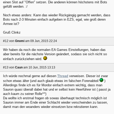
einen Slot auf "Offen" setzen. Die anderen können höchstens mit Bots
gefüllt werden. :/
Noch etwas anders: Kann das wieder Rückgängig gemacht werden, dass
Bots nach 2-3 Minuten einfach aufgeben in EZS, egal, wie groß deren
Armee ist?
Gruß Clinkz
#12
von
Gnomi
am 09 Jun, 2015 22:24
Wir haben da noch die normalen EA Games Einstellungen, haben das
aber bereits für die nächste Version geändert, sodass sie sich nicht so
einfach zurückziehen wird.
#13
von
Caun
am 10 Jun, 2015 13:13
Ich würde nochmal gerne auf diesen
Thread
verweisen. Dieser ist zwar
schon etwas älter (und auch glaub etwas im falschen Forenabteil
)
Allerdings finde ich es für Mordor einfach extrem wichtig, dass man
Sauron quasi überall dabei hat und er selbst kein Heerführer ist ( passt ja
auch kaum zu seiner Rolle^^)
Da wollte ich erstmal fragen ob sowas überhaupt technisch möglich ist
Sauron immer am Ende einer Schlacht wieder verschwinden zu lassen,
damit man den woanders wieder einsetzen bzw rekrutieren kann.