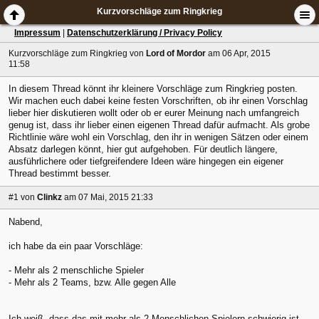
Kurzvorschläge zum Ringkrieg
Impressum
|
Datenschutzerklärung / Privacy Policy
Kurzvorschläge zum Ringkrieg
von
Lord of Mordor
am 06 Apr, 2015
11:58
In diesem Thread könnt ihr kleinere Vorschläge zum Ringkrieg posten.
Wir machen euch dabei keine festen Vorschriften, ob ihr einen Vorschlag
lieber hier diskutieren wollt oder ob er eurer Meinung nach umfangreich
genug ist, dass ihr lieber einen eigenen Thread dafür aufmacht. Als grobe
Richtlinie wäre wohl ein Vorschlag, den ihr in wenigen Sätzen oder einem
Absatz darlegen könnt, hier gut aufgehoben. Für deutlich längere,
ausführlichere oder tiefgreifendere Ideen wäre hingegen ein eigener
Thread bestimmt besser.
#1
von
Clinkz
am 07 Mai, 2015 21:33
Nabend,
ich habe da ein paar Vorschläge:
- Mehr als 2 menschliche Spieler
- Mehr als 2 Teams, bzw. Alle gegen Alle
Ich weiß, dass das mit mehr als 2 Menschlichen Spielern schwierig ist,