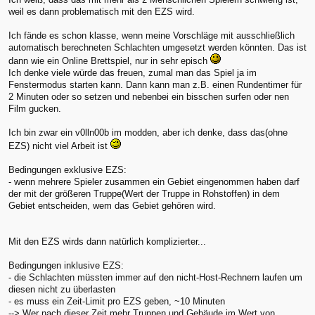
weil es dann problematisch mit den EZS wird.
Ich fände es schon klasse, wenn meine Vorschläge mit ausschließlich
automatisch berechneten Schlachten umgesetzt werden könnten. Das ist
dann wie ein Online Brettspiel, nur in sehr episch
Ich denke viele würde das freuen, zumal man das Spiel ja im
Fenstermodus starten kann. Dann kann man z.B. einen Rundentimer für
2 Minuten oder so setzen und nebenbei ein bisschen surfen oder nen
Film gucken.
Ich bin zwar ein v0lln00b im modden, aber ich denke, dass das(ohne
EZS) nicht viel Arbeit ist
Bedingungen exklusive EZS:
- wenn mehrere Spieler zusammen ein Gebiet eingenommen haben darf
der mit der größeren Truppe(Wert der Truppe in Rohstoffen) in dem
Gebiet entscheiden, wem das Gebiet gehören wird.
Mit den EZS wirds dann natürlich komplizierter...
Bedingungen inklusive EZS:
- die Schlachten müssten immer auf den nicht-Host-Rechnern laufen um
diesen nicht zu überlasten
- es muss ein Zeit-Limit pro EZS geben, ~10 Minuten
--> Wer nach dieser Zeit mehr Truppen und Gebäude im Wert von