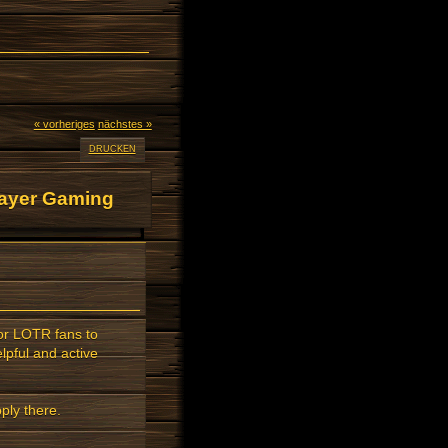
« vorheriges
nächstes »
DRUCKEN
layer Gaming
or LOTR fans to
lpful and active
ply there.