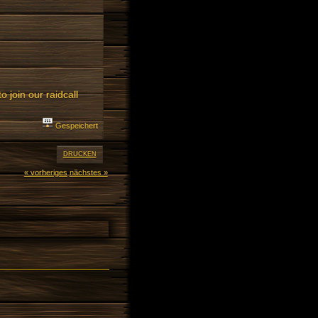
 join our raidcall
Gespeichert
DRUCKEN
« vorheriges
nächstes »