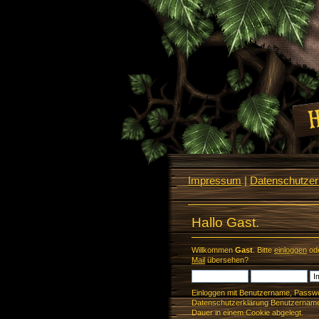
Impressum
|
Datenschutzerk
Hallo Gast.
Willkommen
Gast
. Bitte
einloggen
od
Mail
übersehen?
Einloggen mit Benutzername, Passwo
Datenschutzerklärung Benutzername 
Dauer in einem Cookie abgelegt.