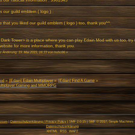
is our raidcall information : 9961543
is our guild emblem ( logo ) :
e that you liked our guild emblem ( logo ) too, thank you^^.
Dark Tower> is a place where you can play Edain Mod with us too, try to
ebsite for more information, thank you.
te Änderung: 19. Mai 2015, 16:33 von hoho96
»
Mod
»
[Edain] Edain Multiplayer
»
[Edain] Find A Game
»
Multiplayer Gaming and MMORPG
essum
|
Datenschutzerklärung / Privacy Policy
|
SMF 2.0.15
|
SMF © 2017
,
Simple Machines
Datenschutzerklärung
XHTML
RSS
WAP2