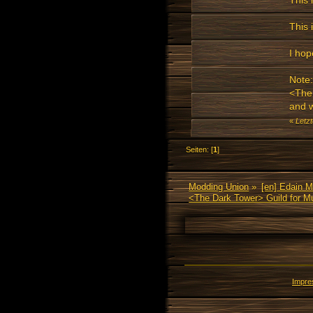
This 
This 
I hop
Note:
<The 
and w
«
Letz
Seiten: [
1
]
Modding Union
»
[en] Edain 
<The Dark Tower> Guild for 
Impr