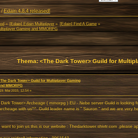
/
Edain 4.8.4 released!
Mod
»
[Edain] Edain Multiplayer
»
[Edain] Find A Game
»
Multiplayer Gaming and MMORPG
Thema: <The Dark Tower> Guild for Multip
sen 12589 mal)
<The Dark Tower> Guild for Multiplayer Gaming
and MMORPG
19. Mai 2015, 12:54 »
Dark Tower> Archeage ( mmorpg ) EU - Nebe server Guild is looking f
archeage with us^^. Guild leader name is " Sauron " and we are very he
u want to join us this is our website : Thedarktower.shivtr.com ,please ap