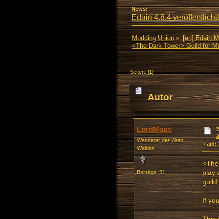
News:
Edain 4.8.4 veröffentlicht!
Modding Union
»
[en] Edain 
<The Dark Tower> Guild for 
Seiten: [
1
]
Autor
and MMORPG (Gele
LordMaus
Wanderer des Alten
«
am:
Waldes
<The 
play 
Beiträge: 51
guild.
If yo