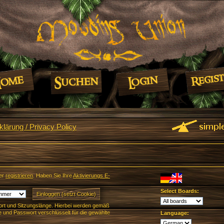
lärung / Privacy Policy
er
registrieren
. Haben Sie Ihre
Aktivierungs E-
Select Boards:
rt und Sitzungslänge. Hierbei werden gemäß
und Passwort verschlüsselt für die gewählte
Language: