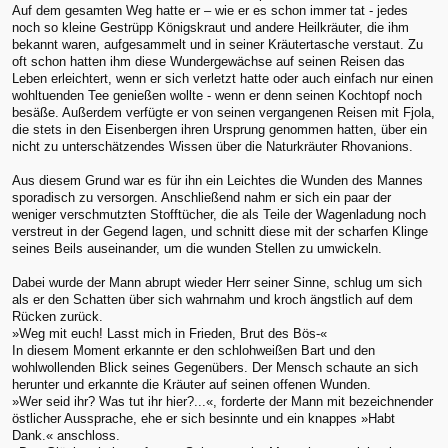
Auf dem gesamten Weg hatte er – wie er es schon immer tat - jedes
noch so kleine Gestrüpp Königskraut und andere Heilkräuter, die ihm
bekannt waren, aufgesammelt und in seiner Kräutertasche verstaut. Zu
oft schon hatten ihm diese Wundergewächse auf seinen Reisen das
Leben erleichtert, wenn er sich verletzt hatte oder auch einfach nur einen
wohltuenden Tee genießen wollte - wenn er denn seinen Kochtopf noch
besäße. Außerdem verfügte er von seinen vergangenen Reisen mit Fjola,
die stets in den Eisenbergen ihren Ursprung genommen hatten, über ein
nicht zu unterschätzendes Wissen über die Naturkräuter Rhovanions.
Aus diesem Grund war es für ihn ein Leichtes die Wunden des Mannes
sporadisch zu versorgen. Anschließend nahm er sich ein paar der
weniger verschmutzten Stofftücher, die als Teile der Wagenladung noch
verstreut in der Gegend lagen, und schnitt diese mit der scharfen Klinge
seines Beils auseinander, um die wunden Stellen zu umwickeln.
Dabei wurde der Mann abrupt wieder Herr seiner Sinne, schlug um sich
als er den Schatten über sich wahrnahm und kroch ängstlich auf dem
Rücken zurück.
»Weg mit euch! Lasst mich in Frieden, Brut des Bös-«
In diesem Moment erkannte er den schlohweißen Bart und den
wohlwollenden Blick seines Gegenübers. Der Mensch schaute an sich
herunter und erkannte die Kräuter auf seinen offenen Wunden.
»Wer seid ihr? Was tut ihr hier?...«, forderte der Mann mit bezeichnender
östlicher Aussprache, ehe er sich besinnte und ein knappes »Habt
Dank.« anschloss.