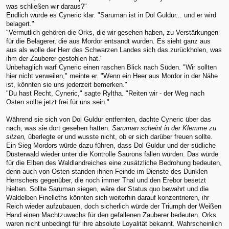
was schließen wir daraus?"
Endlich wurde es Cyneric klar. "Saruman ist in Dol Guldur... und er wird
belagert."
"Vermutlich gehören die Orks, die wir gesehen haben, zu Verstärkungen
für die Belagerer, die aus Mordor entsandt wurden. Es sieht ganz aus
aus als wolle der Herr des Schwarzen Landes sich das zurückholen, was
ihm der Zauberer gestohlen hat."
Unbehaglich warf Cyneric einen raschen Blick nach Süden. "Wir sollten
hier nicht verweilen," meinte er. "Wenn ein Heer aus Mordor in der Nähe
ist, könnten sie uns jederzeit bemerken."
"Du hast Recht, Cyneric," sagte Ryltha. "Reiten wir - der Weg nach
Osten sollte jetzt frei für uns sein."
Während sie sich von Dol Guldur entfernten, dachte Cyneric über das
nach, was sie dort gesehen hatten.
Saruman scheint in der Klemme zu
sitzen,
überlegte er und wusste nicht, ob er sich darüber freuen sollte.
Ein Sieg Mordors würde dazu führen, dass Dol Guldur und der südliche
Düsterwald wieder unter die Kontrolle Saurons fallen würden. Das würde
für die Elben des Waldlandreiches eine zusätzliche Bedrohung bedeuten,
denn auch von Osten standen ihnen Feinde im Dienste des Dunklen
Herrschers gegenüber, die noch immer Thal und den Erebor besetzt
hielten. Sollte Saruman siegen, wäre der Status quo bewahrt und die
Waldelben Finelleths könnten sich weiterhin darauf konzentrieren, ihr
Reich wieder aufzubauen, doch sicherlich würde der Triumph der Weißen
Hand einen Machtzuwachs für den gefallenen Zauberer bedeuten. Orks
waren nicht unbedingt für ihre absolute Loyalität bekannt. Wahrscheinlich