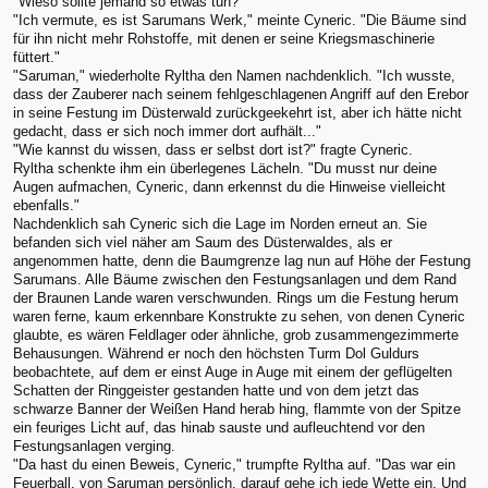
"Wieso sollte jemand so etwas tun?"
"Ich vermute, es ist Sarumans Werk," meinte Cyneric. "Die Bäume sind
für ihn nicht mehr Rohstoffe, mit denen er seine Kriegsmaschinerie
füttert."
"Saruman," wiederholte Ryltha den Namen nachdenklich. "Ich wusste,
dass der Zauberer nach seinem fehlgeschlagenen Angriff auf den Erebor
in seine Festung im Düsterwald zurückgeekehrt ist, aber ich hätte nicht
gedacht, dass er sich noch immer dort aufhält..."
"Wie kannst du wissen, dass er selbst dort ist?" fragte Cyneric.
Ryltha schenkte ihm ein überlegenes Lächeln. "Du musst nur deine
Augen aufmachen, Cyneric, dann erkennst du die Hinweise vielleicht
ebenfalls."
Nachdenklich sah Cyneric sich die Lage im Norden erneut an. Sie
befanden sich viel näher am Saum des Düsterwaldes, als er
angenommen hatte, denn die Baumgrenze lag nun auf Höhe der Festung
Sarumans. Alle Bäume zwischen den Festungsanlagen und dem Rand
der Braunen Lande waren verschwunden. Rings um die Festung herum
waren ferne, kaum erkennbare Konstrukte zu sehen, von denen Cyneric
glaubte, es wären Feldlager oder ähnliche, grob zusammengezimmerte
Behausungen. Während er noch den höchsten Turm Dol Guldurs
beobachtete, auf dem er einst Auge in Auge mit einem der geflügelten
Schatten der Ringgeister gestanden hatte und von dem jetzt das
schwarze Banner der Weißen Hand herab hing, flammte von der Spitze
ein feuriges Licht auf, das hinab sauste und aufleuchtend vor den
Festungsanlagen verging.
"Da hast du einen Beweis, Cyneric," trumpfte Ryltha auf. "Das war ein
Feuerball, von Saruman persönlich, darauf gehe ich jede Wette ein. Und