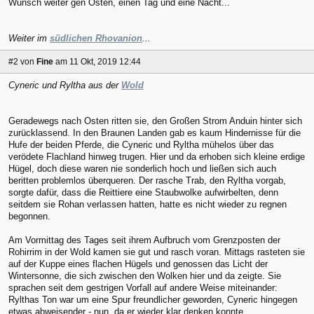
Wunsch weiter gen Osten, einen Tag und eine Nacht...
Weiter im
südlichen Rhovanion
...
#2
von
Fine
am 11 Okt, 2019 12:44
Cyneric und Ryltha aus der
Wold
Geradewegs nach Osten ritten sie, den Großen Strom Anduin hinter sich
zurücklassend. In den Braunen Landen gab es kaum Hindernisse für die
Hufe der beiden Pferde, die Cyneric und Ryltha mühelos über das
verödete Flachland hinweg trugen. Hier und da erhoben sich kleine erdige
Hügel, doch diese waren nie sonderlich hoch und ließen sich auch
beritten problemlos überqueren. Der rasche Trab, den Ryltha vorgab,
sorgte dafür, dass die Reittiere eine Staubwolke aufwirbelten, denn
seitdem sie Rohan verlassen hatten, hatte es nicht wieder zu regnen
begonnen.
Am Vormittag des Tages seit ihrem Aufbruch vom Grenzposten der
Rohirrim in der Wold kamen sie gut und rasch voran. Mittags rasteten sie
auf der Kuppe eines flachen Hügels und genossen das Licht der
Wintersonne, die sich zwischen den Wolken hier und da zeigte. Sie
sprachen seit dem gestrigen Vorfall auf andere Weise miteinander:
Rylthas Ton war um eine Spur freundlicher geworden, Cyneric hingegen
etwas abweisender - nun, da er wieder klar denken konnte.