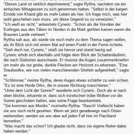
"Dieses Land ist wirklich deprimierend," sagte Ryltha, nachdem sie ein
einfaches Mittagessen zu sich genommen hatten. "Selbst in der kargen
Einöde von Khand gibt es mehr Leben als hier. Ich frage mich, was hier
wohl geschehen sein muss, um diese Gegend so zu verwüsten."
"Ich weiß es nicht," antwortete Cyneric. "Schon als die Vorväter der
Eorlingas aus den Tälern im Norden in die Mark geritten kamen waren die
Braunen Lande verheert."
Ryltha sah aus, als würde sie noch mehr zu dem Thema sagen wollen,
als ihr Blick sich mit einem Mal auf einen Punkt in der Ferne richtete.
"Sieh doch nur, Cyneric," stieß sie hervor und stand hastig auf.
Cyneric erhob sich ebenfalls und folgte dem Blick der Schattenläuferin,
die nach Südosten ausschaute. Er musste die Augen zusammenkneifen
um mehr als nur grobe, dunkle Flecken am Horizont zu erkennen. "Eine
Staubwolke, wie von vielen marschierenden Stiefeln aufgewirbelt," sagte
er.
"Schlimmer," meinte Ryltha, deren Augen etwas schärfer zu sein schien.
"Es ist eine Horde Orks, die in unsere Richtung marschieren."
"Unter dem Licht der Sonne?" wunderte sich Cyneric. Doch als er nach
oben blickte, erkannte er, dass sich inzwischen trübe Wolken vor die
Sonne geschoben hatten, was seine Frage beantwortete.
"Sie kommen aus Mordor," murmelte Ryltha. "Rasch! Vielleicht haben
sie uns noch nicht gesehen. Wenn wir jetzt geradewegs nach Osten
weiterreiten, werden sie uns aber auf jeden Fall hier im Flachland
bemerken."
"Was macht das schon? Ich glaube nicht, dass sie eigene Reiter dabei
haben werden."