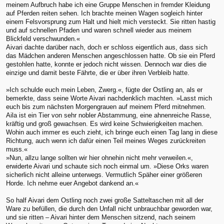
meinem Aufbruch habe ich eine Gruppe Menschen in fremder Kleidung
auf Pferden reiten sehen. Ich brachte meinen Wagen sogleich hinter
einem Felsvorsprung zum Halt und hielt mich versteckt. Sie ritten hastig
und auf schnellen Pfaden und waren schnell wieder aus meinem
Blickfeld verschwunden.«
Aivari dachte darüber nach, doch er schloss eigentlich aus, dass sich
das Mädchen anderen Menschen angeschlossen hatte. Ob sie ein Pferd
gestohlen hatte, konnte er jedoch nicht wissen. Dennoch war dies die
einzige und damit beste Fährte, die er über ihren Verbleib hatte.
»Ich schulde euch mein Leben, Zwerg.«, fügte der Ostling an, als er
bemerkte, dass seine Worte Aivari nachdenklich machten. »Lasst mich
euch bis zum nächsten Morgengrauen auf meinem Pferd mitnehmen.
Aila ist ein Tier von sehr nobler Abstammung, eine ahnenreiche Rasse,
kräftig und groß gewachsen. Es wird keine Schwierigkeiten machen.
Wohin auch immer es euch zieht, ich bringe euch einen Tag lang in diese
Richtung, auch wenn ich dafür einen Teil meines Weges zurückreiten
muss.«
»Nun, allzu lange sollten wir hier ohnehin nicht mehr verweilen.«,
erwiderte Aivari und schaute sich noch einmal um. »Diese Orks waren
sicherlich nicht alleine unterwegs. Vermutlich Späher einer größeren
Horde. Ich nehme euer Angebot dankend an.«
So half Aivari dem Ostling noch zwei große Satteltaschen mit all der
Ware zu befüllen, die durch den Unfall nicht unbrauchbar geworden war,
und sie ritten – Aivari hinter dem Menschen sitzend, nach seinem