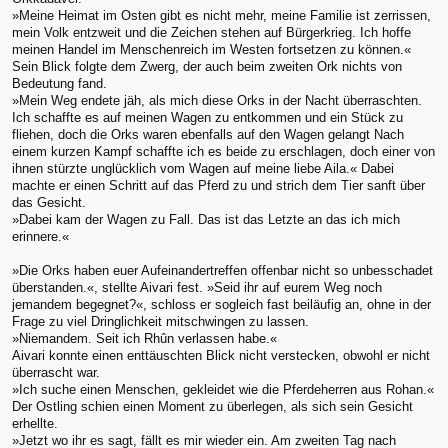
»Meine Heimat im Osten gibt es nicht mehr, meine Familie ist zerrissen,
mein Volk entzweit und die Zeichen stehen auf Bürgerkrieg. Ich hoffe
meinen Handel im Menschenreich im Westen fortsetzen zu können.«
Sein Blick folgte dem Zwerg, der auch beim zweiten Ork nichts von
Bedeutung fand.
»Mein Weg endete jäh, als mich diese Orks in der Nacht überraschten.
Ich schaffte es auf meinen Wagen zu entkommen und ein Stück zu
fliehen, doch die Orks waren ebenfalls auf den Wagen gelangt Nach
einem kurzen Kampf schaffte ich es beide zu erschlagen, doch einer von
ihnen stürzte unglücklich vom Wagen auf meine liebe Aila.« Dabei
machte er einen Schritt auf das Pferd zu und strich dem Tier sanft über
das Gesicht.
»Dabei kam der Wagen zu Fall. Das ist das Letzte an das ich mich
erinnere.«
»Die Orks haben euer Aufeinandertreffen offenbar nicht so unbesschadet
überstanden.«, stellte Aivari fest. »Seid ihr auf eurem Weg noch
jemandem begegnet?«, schloss er sogleich fast beiläufig an, ohne in der
Frage zu viel Dringlichkeit mitschwingen zu lassen.
»Niemandem. Seit ich Rhûn verlassen habe.«
Aivari konnte einen enttäuschten Blick nicht verstecken, obwohl er nicht
überrascht war.
»Ich suche einen Menschen, gekleidet wie die Pferdeherren aus Rohan.«
Der Ostling schien einen Moment zu überlegen, als sich sein Gesicht
erhellte.
»Jetzt wo ihr es sagt, fällt es mir wieder ein. Am zweiten Tag nach