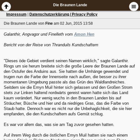
Die Braunen Lande
Impressum
|
Datenschutzerklärung / Privacy Policy
Die Braunen Lande
von
Fine
am 02 Jun, 2015 13:58
Galanthir, Angvagor und Finelleth vom
Amon Hen
Bericht von der Reise von Thranduils Kundschaftern
"Dieses öde Gebiet verdient seinen Namen wirklich," sagte Galanthir.
Rings um sie herum breitete sich die große Leere der Braunen Lande auf
den Ostufer des Anduins aus. Sie hatten die Umhänge gewendet und
trugen nun die Farbe der Innenseite nach außen, die besser zu ihrer
momentanen Umgebung passte als das Grün des Waldlandreiches.
Seitdem sie die Emyn Muil hinter sich gelassen und den Großen Strom
stets zur Linken haltend nordwärts gereist waren hatte sich das Land
kaum verändert. Nur wenig wuchs in den Braunen Landen bis auf
Sträucher, Büsche und hier und da niedriges Gras, das die Farbe von
Staub hatte. Dennoch war es nicht nur die Unbehaglichkeit, die sie hier
empfanden, die den Kundschaftern aufs Gemüt schlug.
Es war vor allem das, was sie am Tag zuvor gesehen hatten.
Auf ihrem Weg durch die östlichen Emyn Muil hatten sie nach einem