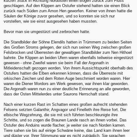
kurzen Stück in Richtung Nordosten einen Bogen zurück zum Fluss
geschlagen. Auf den Klippen am Ostufer stehend hatten sie einen Blick
zurück nach Süden zum Amon Hen geworfen. Keiner von ihnen hatte die
Säulen der Könige zuvor gesehen, und so konnten sie sich nur
vorstellen, wie sie einst ausgesehen haben mussten.
Bevor man sie umgestürzt und zerbrochen hatte.
Die Standbilder der Söhne Elendils hatten in Trümmern zu beiden Seiten
des Großen Stroms gelegen, der sich nun seinen Weg zwischen großen
Felsbrocken und Überresten der gewaltigen Standbilder zum Nen Hithoel
bahnte. Die Klippen an beiden Ufern waren ebenfalls teilweise eingestürzt
gewesen - ohne Zweifel waren sie beim Fall der Argonath in
Mitleidenschaft gezogen worden. Von ihrem Aussichtspunkt oberhalb des
Ostufers hatten die Elben erkennen können, dass die Überreste mit
orkischen Zeichen und dem Roten Auge beschmiert worden waren. Hier
waren die Diener Mordors am Werk gewesen, war ihnen klar geworden.
Die Argonath waren nun zu einer deutliche Erinnerung an alle geworden,
dass der Osten Mittelerdes unter Saurons Herrschaft stand.
Nach einer kurzen Rast im Schatten eines großen aufrecht stehenden
Felsens setzten Galanthir, Angvagor und Finelleth ihre Reise fort. Die
elbische Wegzehrung, die sie mit sich führten beschleunigte ihre
Schritte, und so zogen die Braunen Lande rasch an ihnen vorbei. Das
Ostufer des Anduins wurde flacher, je weiter sie nach Norden kamen.
Tiere sahen sie bis auf einige Schwäne keine, das Land kam ihnen leer
und düster vor. Ihrer Stimmung war es nicht zuträglich. Sie sprachen