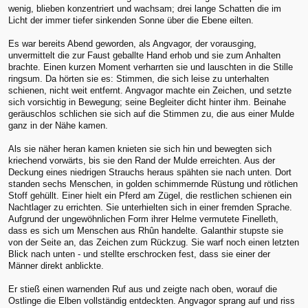
wenig, blieben konzentriert und wachsam; drei lange Schatten die im
Licht der immer tiefer sinkenden Sonne über die Ebene eilten.
Es war bereits Abend geworden, als Angvagor, der vorausging,
unvermittelt die zur Faust geballte Hand erhob und sie zum Anhalten
brachte. Einen kurzen Moment verharrten sie und lauschten in die Stille
ringsum. Da hörten sie es: Stimmen, die sich leise zu unterhalten
schienen, nicht weit entfernt. Angvagor machte ein Zeichen, und setzte
sich vorsichtig in Bewegung; seine Begleiter dicht hinter ihm. Beinahe
geräuschlos schlichen sie sich auf die Stimmen zu, die aus einer Mulde
ganz in der Nähe kamen.
Als sie näher heran kamen knieten sie sich hin und bewegten sich
kriechend vorwärts, bis sie den Rand der Mulde erreichten. Aus der
Deckung eines niedrigen Strauchs heraus spähten sie nach unten. Dort
standen sechs Menschen, in golden schimmernde Rüstung und rötlichen
Stoff gehüllt. Einer hielt ein Pferd am Zügel, die restlichen schienen ein
Nachtlager zu errichten. Sie unterhielten sich in einer fremden Sprache.
Aufgrund der ungewöhnlichen Form ihrer Helme vermutete Finelleth,
dass es sich um Menschen aus Rhûn handelte. Galanthir stupste sie
von der Seite an, das Zeichen zum Rückzug. Sie warf noch einen letzten
Blick nach unten - und stellte erschrocken fest, dass sie einer der
Männer direkt anblickte.
Er stieß einen warnenden Ruf aus und zeigte nach oben, worauf die
Ostlinge die Elben vollständig entdeckten. Angvagor sprang auf und riss