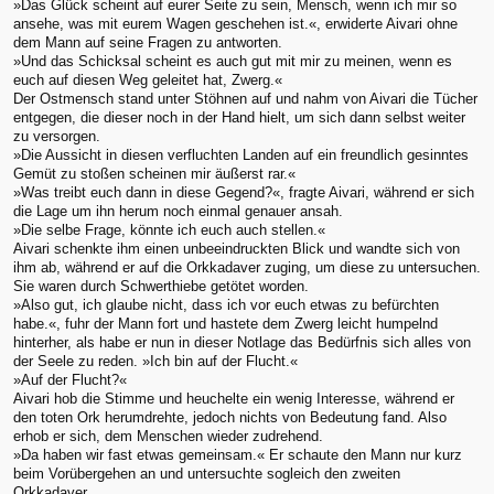
»Das Glück scheint auf eurer Seite zu sein, Mensch, wenn ich mir so
ansehe, was mit eurem Wagen geschehen ist.«, erwiderte Aivari ohne
dem Mann auf seine Fragen zu antworten.
»Und das Schicksal scheint es auch gut mit mir zu meinen, wenn es
euch auf diesen Weg geleitet hat, Zwerg.«
Der Ostmensch stand unter Stöhnen auf und nahm von Aivari die Tücher
entgegen, die dieser noch in der Hand hielt, um sich dann selbst weiter
zu versorgen.
»Die Aussicht in diesen verfluchten Landen auf ein freundlich gesinntes
Gemüt zu stoßen scheinen mir äußerst rar.«
»Was treibt euch dann in diese Gegend?«, fragte Aivari, während er sich
die Lage um ihn herum noch einmal genauer ansah.
»Die selbe Frage, könnte ich euch auch stellen.«
Aivari schenkte ihm einen unbeeindruckten Blick und wandte sich von
ihm ab, während er auf die Orkkadaver zuging, um diese zu untersuchen.
Sie waren durch Schwerthiebe getötet worden.
»Also gut, ich glaube nicht, dass ich vor euch etwas zu befürchten
habe.«, fuhr der Mann fort und hastete dem Zwerg leicht humpelnd
hinterher, als habe er nun in dieser Notlage das Bedürfnis sich alles von
der Seele zu reden. »Ich bin auf der Flucht.«
»Auf der Flucht?«
Aivari hob die Stimme und heuchelte ein wenig Interesse, während er
den toten Ork herumdrehte, jedoch nichts von Bedeutung fand. Also
erhob er sich, dem Menschen wieder zudrehend.
»Da haben wir fast etwas gemeinsam.« Er schaute den Mann nur kurz
beim Vorübergehen an und untersuchte sogleich den zweiten
Orkkadaver.