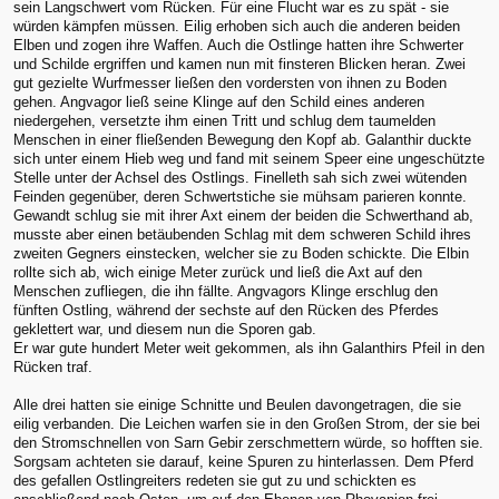
sein Langschwert vom Rücken. Für eine Flucht war es zu spät - sie
würden kämpfen müssen. Eilig erhoben sich auch die anderen beiden
Elben und zogen ihre Waffen. Auch die Ostlinge hatten ihre Schwerter
und Schilde ergriffen und kamen nun mit finsteren Blicken heran. Zwei
gut gezielte Wurfmesser ließen den vordersten von ihnen zu Boden
gehen. Angvagor ließ seine Klinge auf den Schild eines anderen
niedergehen, versetzte ihm einen Tritt und schlug dem taumelden
Menschen in einer fließenden Bewegung den Kopf ab. Galanthir duckte
sich unter einem Hieb weg und fand mit seinem Speer eine ungeschützte
Stelle unter der Achsel des Ostlings. Finelleth sah sich zwei wütenden
Feinden gegenüber, deren Schwertstiche sie mühsam parieren konnte.
Gewandt schlug sie mit ihrer Axt einem der beiden die Schwerthand ab,
musste aber einen betäubenden Schlag mit dem schweren Schild ihres
zweiten Gegners einstecken, welcher sie zu Boden schickte. Die Elbin
rollte sich ab, wich einige Meter zurück und ließ die Axt auf den
Menschen zufliegen, die ihn fällte. Angvagors Klinge erschlug den
fünften Ostling, während der sechste auf den Rücken des Pferdes
geklettert war, und diesem nun die Sporen gab.
Er war gute hundert Meter weit gekommen, als ihn Galanthirs Pfeil in den
Rücken traf.
Alle drei hatten sie einige Schnitte und Beulen davongetragen, die sie
eilig verbanden. Die Leichen warfen sie in den Großen Strom, der sie bei
den Stromschnellen von Sarn Gebir zerschmettern würde, so hofften sie.
Sorgsam achteten sie darauf, keine Spuren zu hinterlassen. Dem Pferd
des gefallen Ostlingreiters redeten sie gut zu und schickten es