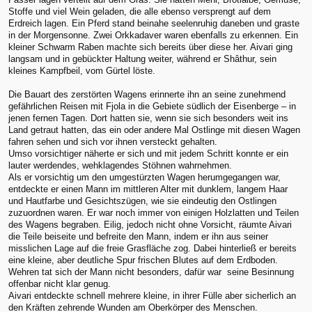
Stoffe und viel Wein geladen, die alle ebenso versprengt auf dem
Erdreich lagen. Ein Pferd stand beinahe seelenruhig daneben und graste
in der Morgensonne. Zwei Orkkadaver waren ebenfalls zu erkennen. Ein
kleiner Schwarm Raben machte sich bereits über diese her. Aivari ging
langsam und in gebückter Haltung weiter, während er Shâthur, sein
kleines Kampfbeil, vom Gürtel löste.
Die Bauart des zerstörten Wagens erinnerte ihn an seine zunehmend
gefährlichen Reisen mit Fjola in die Gebiete südlich der Eisenberge – in
jenen fernen Tagen. Dort hatten sie, wenn sie sich besonders weit ins
Land getraut hatten, das ein oder andere Mal Ostlinge mit diesen Wagen
fahren sehen und sich vor ihnen versteckt gehalten.
Umso vorsichtiger näherte er sich und mit jedem Schritt konnte er ein
lauter werdendes, wehklagendes Stöhnen wahrnehmen.
Als er vorsichtig um den umgestürzten Wagen herumgegangen war,
entdeckte er einen Mann im mittleren Alter mit dunklem, langem Haar
und Hautfarbe und Gesichtszügen, wie sie eindeutig den Ostlingen
zuzuordnen waren. Er war noch immer von einigen Holzlatten und Teilen
des Wagens begraben. Eilig, jedoch nicht ohne Vorsicht, räumte Aivari
die Teile beiseite und befreite den Mann, indem er ihn aus seiner
misslichen Lage auf die freie Grasfläche zog. Dabei hinterließ er bereits
eine kleine, aber deutliche Spur frischen Blutes auf dem Erdboden.
Wehren tat sich der Mann nicht besonders, dafür war seine Besinnung
offenbar nicht klar genug.
Aivari entdeckte schnell mehrere kleine, in ihrer Fülle aber sicherlich an
den Kräften zehrende Wunden am Oberkörper des Menschen.