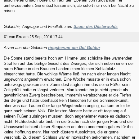
anschließend nach Osten, um auf den Ebenen von Rhovanion frei
umherzustreifen. Sie entschlossen sich, ab sofort nur noch bei Nacht zu
reisen.
Galanthir, Angvagor und Finelleth zum
Saum des Düsterwalds
#1
von
Eru
am 25 Sep, 2016 17:44
Aivari aus den Gebieten
ringsherum um Dol Guldur
...
Die Sonne stand bereits hoch am Himmel und schickte ihre wärmenden
Strahlen auf das bärtige Gesicht des Zwerges, der sich neben einem der
raren Bäume in den Braunen Landen einen kleinen Schlafplatz
eingerichtet hatte. Die wohlige Wärme ließ ihn nach einer langen Nacht
ungewohnt angenehm erwachen. Eine Woche musste er in etwa schon
unterwegs gewesen sein. Zumindest sagten ihm das seine Füße, sein
Zeitgefühl hatte er längst verloren. Man konnte ihn ja nicht gerade als
gewöhnlichen Zwerg beschreiben, immerhin verabscheute er die Tiefen
der Berge und hatte überhaupt kein Händchen für die Schmiedekunst,
aber was das Laufen über lange Wegstrecken anging, da kam er leider
ganz nach seinem Volk. Die letzten Monate hatte er oft tagelang auf
seinen Füßen zubringen müssen, doch angenehmer wurde es dadurch
nicht. Nichtsdestotrotz trieb ihn die Suche nach der jungen Frau und die
Unausweichlichkeit dieser Strapazen an, denn andernorts gab es für ihn
keine Hoffnung mehr. Nur noch düstere Aussichten, die er gerne
verschob. Zu diesem Schluss war er inzwischen gekommen, nachdem er