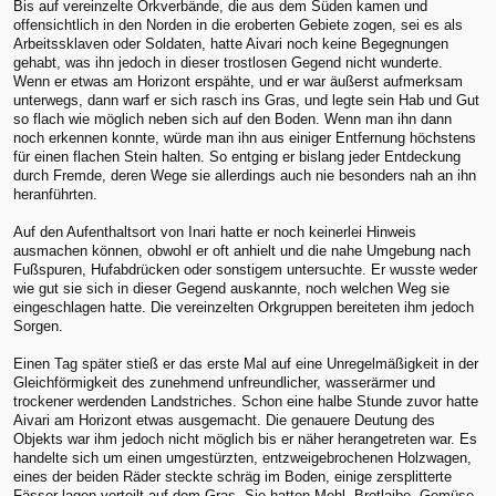
Bis auf vereinzelte Orkverbände, die aus dem Süden kamen und
offensichtlich in den Norden in die eroberten Gebiete zogen, sei es als
Arbeitssklaven oder Soldaten, hatte Aivari noch keine Begegnungen
gehabt, was ihn jedoch in dieser trostlosen Gegend nicht wunderte.
Wenn er etwas am Horizont erspähte, und er war äußerst aufmerksam
unterwegs, dann warf er sich rasch ins Gras, und legte sein Hab und Gut
so flach wie möglich neben sich auf den Boden. Wenn man ihn dann
noch erkennen konnte, würde man ihn aus einiger Entfernung höchstens
für einen flachen Stein halten. So entging er bislang jeder Entdeckung
durch Fremde, deren Wege sie allerdings auch nie besonders nah an ihn
heranführten.
Auf den Aufenthaltsort von Inari hatte er noch keinerlei Hinweis
ausmachen können, obwohl er oft anhielt und die nahe Umgebung nach
Fußspuren, Hufabdrücken oder sonstigem untersuchte. Er wusste weder
wie gut sie sich in dieser Gegend auskannte, noch welchen Weg sie
eingeschlagen hatte. Die vereinzelten Orkgruppen bereiteten ihm jedoch
Sorgen.
Einen Tag später stieß er das erste Mal auf eine Unregelmäßigkeit in der
Gleichförmigkeit des zunehmend unfreundlicher, wasserärmer und
trockener werdenden Landstriches. Schon eine halbe Stunde zuvor hatte
Aivari am Horizont etwas ausgemacht. Die genauere Deutung des
Objekts war ihm jedoch nicht möglich bis er näher herangetreten war. Es
handelte sich um einen umgestürzten, entzweigebrochenen Holzwagen,
eines der beiden Räder steckte schräg im Boden, einige zersplitterte
Fässer lagen verteilt auf dem Gras. Sie hatten Mehl, Brotlaibe, Gemüse,