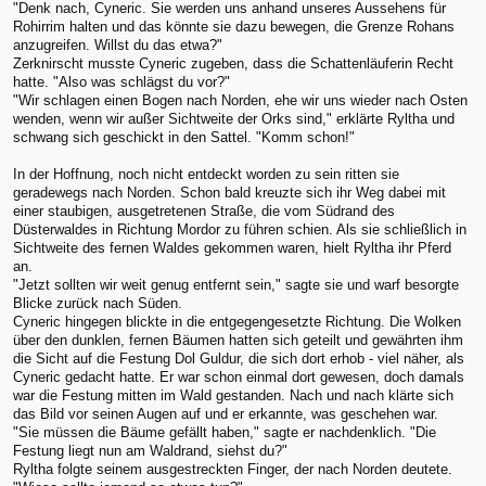
"Denk nach, Cyneric. Sie werden uns anhand unseres Aussehens für
Rohirrim halten und das könnte sie dazu bewegen, die Grenze Rohans
anzugreifen. Willst du das etwa?"
Zerknirscht musste Cyneric zugeben, dass die Schattenläuferin Recht
hatte. "Also was schlägst du vor?"
"Wir schlagen einen Bogen nach Norden, ehe wir uns wieder nach Osten
wenden, wenn wir außer Sichtweite der Orks sind," erklärte Ryltha und
schwang sich geschickt in den Sattel. "Komm schon!"
In der Hoffnung, noch nicht entdeckt worden zu sein ritten sie
geradewegs nach Norden. Schon bald kreuzte sich ihr Weg dabei mit
einer staubigen, ausgetretenen Straße, die vom Südrand des
Düsterwaldes in Richtung Mordor zu führen schien. Als sie schließlich in
Sichtweite des fernen Waldes gekommen waren, hielt Ryltha ihr Pferd
an.
"Jetzt sollten wir weit genug entfernt sein," sagte sie und warf besorgte
Blicke zurück nach Süden.
Cyneric hingegen blickte in die entgegengesetzte Richtung. Die Wolken
über den dunklen, fernen Bäumen hatten sich geteilt und gewährten ihm
die Sicht auf die Festung Dol Guldur, die sich dort erhob - viel näher, als
Cyneric gedacht hatte. Er war schon einmal dort gewesen, doch damals
war die Festung mitten im Wald gestanden. Nach und nach klärte sich
das Bild vor seinen Augen auf und er erkannte, was geschehen war.
"Sie müssen die Bäume gefällt haben," sagte er nachdenklich. "Die
Festung liegt nun am Waldrand, siehst du?"
Ryltha folgte seinem ausgestreckten Finger, der nach Norden deutete.