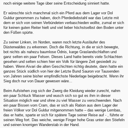
noch einige weitere Tage über seine Entscheidung sinniert hatte.
Er wünschte sich manchmal sich ein Pferd aus dem Lager vor Dol
Guldur genommen zu haben, doch Pferdediebstahl war das Letzte mit
dem er sich von seinen Verbündeten verbaschieden wollte, zumal er sich
für keinen guten Reiter hielt und viel lieber höchstselbst den Boden unter
den Füßen spürte.
Zu seiner Linken, im Norden, waren noch letzte Ausläufer des
Düsterwaldes zu erkennen. Doch die Richtung, in die er sich bewegte,
bot nichts als nahezu baumlose Ödnis, karge Graslandschlaften und
ganz selten ein paar Felsen. Dieses Land hatte bereits viele Schlachten
gesehen und selten schien hier ein Volk für längere Zeit gesiedelt zu
haben. Wenn Aivari die alten Geschichten richtig deutete, dann hatte ein
ganzes Stück südlich von hier der Letzte Bund Sauron vor Tausenden
von Jahren seine bisher empfindlichste Niederlage beigebracht. Wenn ihr
Sieg doch nur von Dauer gewesen wäre...
Beim Aufstehen zog sich der Zwerg die Kleidung wieder zurecht, nahm
ein paar Schluck Wasser und wusch sich so gut es ihm in dieser
Situation möglich war und ohne zu viel Wasser zu verschwenden. Nach
ein paar Bissen vom Cram, das er sich als Ration aus dem Lager der
freien Völker vor Dol Guldur mitgenommen hatte – das wenige Lembas,
das er hatte, sparte er sich für spätere Tage seiner Reise auf - , führte er
seinen Weg fort. Das weiche, wenige Finger hohe Gras unter den Stiefeln
und seinen knorrigen Wanderstab in der Hand.