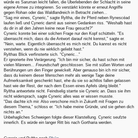
würde es Saruman leicht fallen, die Überlebenden der Schlacht in seine
eigene Armee zu integrieren. So verstärkt könnte er erneut Angriffe
gegen Rohan oder das Waldlandreich in Betracht ziehen...
"Sag mir eines, Cyneric," sagte Ryltha, die ihr Pferd neben Rynescéad
laufen ließ und Cyneric damit aus seinen Gedanken riss. "Weshalb hast
du dir in all den Jahren keine neue Frau gesucht?"
Cyneric konnte bei einer solchen Frage nur den Kopf schütteln. "Es
überrascht mich, dass du die Antwort darauf nicht kennst," sagte er.
"Nein, warte. Eigentlich überrascht es mich nicht. Du kannst es nicht
verstehen, wenn du nie wirklich geliebt hast."
Rylthas Blick verfinsterte sich. "Cyneric..."
Er ignorierte ihre Verärgerung. "Ich bin mir sicher, du hast schon mit
vielen Männern...
Freundschaft geschlossen
. Sie mit süßen Worten und
Berührungen um den Finger gewickelt. Aber genauso bin ich mir sicher,
dass du keinem dieser Menschen mehr als wenige Tage deine
Aufmerksamkeit geschenkt hast, ehe du sie so achtlos fallen gelassen
hast wie der Rest, der nach dem Essen eines Apfels übrig bleibt."
Ryltha antwortete nicht. Feindselig starrte sie Cyneric an. Dass sie ihm
nicht widersprach, sagte Cyneric alles was er wissen musste.
"Das dachte ich mir. Also verschone mich in Zukunft mit Fragen zu
diesem Thema," schloss er. "Ich habe meine Gründe, und sie gehen dich
nichts an."
Unbehagliches Schweigen folgte dieser Klarstellung. Cyneric seufzte
innerlich. Es würde ein langer Ritt bis nach Gortharia werden.