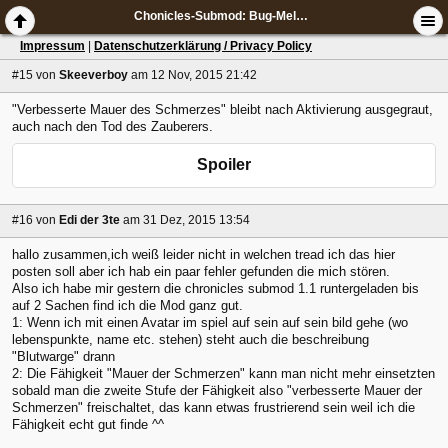
Chonicles-Submod: Bug-Meldungen
Impressum
|
Datenschutzerklärung / Privacy Policy
#15
von
Skeeverboy
am 12 Nov, 2015 21:42
"Verbesserte Mauer des Schmerzes" bleibt nach Aktivierung ausgegraut,
auch nach den Tod des Zauberers.
Spoiler
#16
von
Edi der 3te
am 31 Dez, 2015 13:54
hallo zusammen,ich weiß leider nicht in welchen tread ich das hier
posten soll aber ich hab ein paar fehler gefunden die mich stören.
Also ich habe mir gestern die chronicles submod 1.1 runtergeladen bis
auf 2 Sachen find ich die Mod ganz gut.
1: Wenn ich mit einen Avatar im spiel auf sein auf sein bild gehe (wo
lebenspunkte, name etc. stehen) steht auch die beschreibung
"Blutwarge" drann
2: Die Fähigkeit "Mauer der Schmerzen" kann man nicht mehr einsetzten
sobald man die zweite Stufe der Fähigkeit also "verbesserte Mauer der
Schmerzen" freischaltet, das kann etwas frustrierend sein weil ich die
Fähigkeit echt gut finde ^^