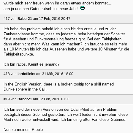
würde mich sehr freuen wenn ihr daran etwas ändern könntet....
ach ja und nen Guten rutsch ins neue Jahr!
#17
von
Babor21
am 17 Feb, 2016 20:47
Ich habe das problem sobald ich einen Helden erstelle und zu der
Zaubererklasse komme, dass es jedesmal beim betätigen der Schalter
für Aussehen und Punkteverteilung freezes gibt. Bei den Fähigkeiten
dann aber nicht mehr. Was kann ich machen? Ich brauche so teils mehr
als 10 Minuten bis ich das Aussehen habe und weitere 10 Minuten für die
Fähigkeitspunkte.
Ich bin ratlos. Kennt es jemand?
#18
von
lordoflinks
am 31 Mär, 2016 18:00
In the English Version, there is a broken tooltip for a skill named
Dunkelsphere in the CaH.
#19
von
Babor21
am 12 Feb, 2020 01:11
Ich bin seid der neuen Version von der Edain-Mod auf ein Problem
bezüglich dieser Submod gestoßen. Ich weiß leider nicht inwiefern diese
Mod noch weiter entwickelt wird. Ich bin ein großer Fan dieser Submod.
Nun zu meinem Proble