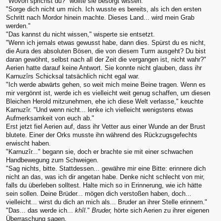
"Wovon sprichst du?" wollte sie besorgt wissen.
"Sorge dich nicht um mich. Ich wusste es bereits, als ich den ersten
Schritt nach Mordor hinein machte. Dieses Land... wird mein Grab
werden."
"Das kannst du nicht wissen," wisperte sie entsetzt.
"Wenn ich jemals etwas gewusst habe, dann dies. Spürst du es nicht,
die Aura des absoluten Bösen, die von diesem Turm ausgeht? Du bist
daran gewöhnt, selbst nach all der Zeit die vergangen ist, nicht wahr?"
Aerien hatte darauf keine Antwort. Sie konnte nicht glauben, dass ihr
Karnuzîrs Schicksal tatsächlich nicht egal war.
"Ich werde abwärts gehen, so weit mich meine Beine tragen. Wenn es
mir vergönnt ist, werde ich es vielleicht weit genug schaffen, um diesen
Bleichen Herold mitzunehmen, ehe ich diese Welt verlasse," keuchte
Karnuzîr. "Und wenn nicht... lenke ich vielleicht wenigstens etwas
Aufmerksamkeit von euch ab."
Erst jetzt fiel Aerien auf, dass ihr Vetter aus einer Wunde an der Brust
blutete. Einer der Orks musste ihn während des Rückzugsgefechts
erwischt haben.
"Karnuzîr..." begann sie, doch er brachte sie mit einer schwachen
Handbewegung zum Schweigen.
"Sag nichts, bitte. Stattdessen... gewähre mir eine Bitte: erinnere dich
nicht an das, was ich dir angetan habe. Denke nicht schlecht von mir,
falls du überleben solltest. Halte mich so in Erinnerung, wie ich hätte
sein sollen. Deine Brüder... mögen dich verstoßen haben, doch...
vielleicht... wirst du dich an mich als... Bruder an ihrer Stelle erinnern."
"Das... das werde ich...
khîl
."
Bruder,
hörte sich Aerien zu ihrer eigenen
Überraschung sagen.