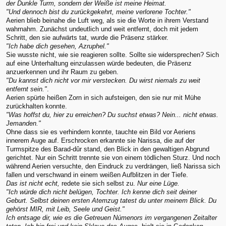
der Dunkle Turm, sondern der Weiße ist meine Heimat.
"Und dennoch bist du zurückgekehrt, meine verlorene Tochter."
Aerien blieb beinahe die Luft weg, als sie die Worte in ihrem Verstand
wahrnahm. Zunächst undeutlich und weit entfernt, doch mit jedem
Schritt, den sie aufwärts tat, wurde die Präsenz stärker.
"Ich habe dich gesehen, Azruphel."
Sie wusste nicht, wie sie reagieren sollte. Sollte sie widersprechen? Sich
auf eine Unterhaltung einzulassen würde bedeuten, die Präsenz
anzuerkennen und ihr Raum zu geben.
"Du kannst dich nicht vor mir verstecken. Du wirst niemals zu weit
entfernt sein."
.
Aerien spürte heißen Zorn in sich aufsteigen, den sie nur mit Mühe
zurückhalten konnte.
"Was hoffst du, hier zu erreichen? Du suchst etwas? Nein... nicht etwas.
Jemanden."
Ohne dass sie es verhindern konnte, tauchte ein Bild vor Aeriens
innerem Auge auf. Erschrocken erkannte sie Narissa, die auf der
Turmspitze des Barad-dûr stand, den Blick in den gewaltigen Abgrund
gerichtet. Nur ein Schritt trennte sie von einem tödlichen Sturz. Und noch
während Aerien versuchte, den Eindruck zu verdrängen, ließ Narissa sich
fallen und verschwand in einem weißen Aufblitzen in der Tiefe.
Das ist nicht echt,
redete sie sich selbst zu.
Nur eine Lüge.
"Ich würde dich nicht belügen, Tochter. Ich kenne dich seit deiner
Geburt. Selbst deinen ersten Atemzug tatest du unter meinem Blick. Du
gehörst MIR, mit Leib, Seele und Geist."
Ich entsage dir, wie es die Getreuen Númenors im vergangenen Zeitalter