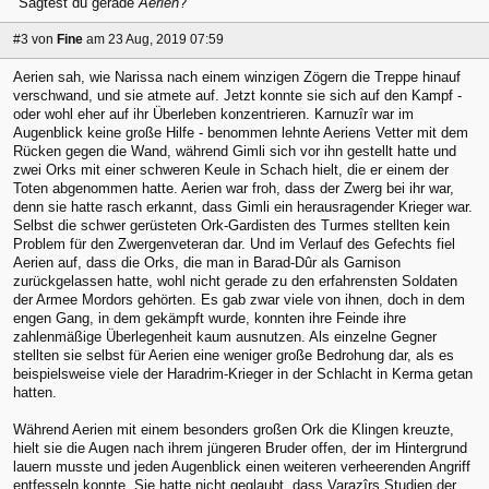
"Sagtest du gerade
Aerien
?"
#3
von
Fine
am 23 Aug, 2019 07:59
Aerien sah, wie Narissa nach einem winzigen Zögern die Treppe hinauf
verschwand, und sie atmete auf. Jetzt konnte sie sich auf den Kampf -
oder wohl eher auf ihr Überleben konzentrieren. Karnuzîr war im
Augenblick keine große Hilfe - benommen lehnte Aeriens Vetter mit dem
Rücken gegen die Wand, während Gimli sich vor ihn gestellt hatte und
zwei Orks mit einer schweren Keule in Schach hielt, die er einem der
Toten abgenommen hatte. Aerien war froh, dass der Zwerg bei ihr war,
denn sie hatte rasch erkannt, dass Gimli ein herausragender Krieger war.
Selbst die schwer gerüsteten Ork-Gardisten des Turmes stellten kein
Problem für den Zwergenveteran dar. Und im Verlauf des Gefechts fiel
Aerien auf, dass die Orks, die man in Barad-Dûr als Garnison
zurückgelassen hatte, wohl nicht gerade zu den erfahrensten Soldaten
der Armee Mordors gehörten. Es gab zwar viele von ihnen, doch in dem
engen Gang, in dem gekämpft wurde, konnten ihre Feinde ihre
zahlenmäßige Überlegenheit kaum ausnutzen. Als einzelne Gegner
stellten sie selbst für Aerien eine weniger große Bedrohung dar, als es
beispielsweise viele der Haradrim-Krieger in der Schlacht in Kerma getan
hatten.
Während Aerien mit einem besonders großen Ork die Klingen kreuzte,
hielt sie die Augen nach ihrem jüngeren Bruder offen, der im Hintergrund
lauern musste und jeden Augenblick einen weiteren verheerenden Angriff
entfesseln konnte. Sie hatte nicht geglaubt, dass Varazîrs Studien der