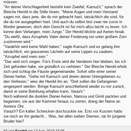
müssen.
"An deiner Verschlagenheit besteht kein Zweifel, Karnuzîr," sprach der
Bleiche Herold in die Stille hinein. "Meine Augen und mein Verstand
sagen mir, dass jene, die du mir gebracht hast, tatsächlich die sind, für
die du sie ausgegeben hast. Und auch du selbst bist zwar nie zuvor in
Mordor gewesen, doch dein Gesicht ist für mich allzu leicht zu lesen. Ich
kenne dein Verlangen, mein Junge." Der Herold blickte auf Aerien hinab.
"Du weißt, dass Azruphels Vater deiner Forderung nur unter großem Zorn
zustimmen wird."
"Varakhôr wird keine Wahl haben," sagte Karnuzîr und es gelang ihm
tatsächlich, ein grausames Lächeln auf seine Lippen zu zaubern.
"Azruphel wird mein sein."
"Das wird sich zeigen. Für's Erste wird die Verräterin hier bleiben, bis ich
Zeit gefunden habe, sie
gründlich
zu verhören." Der Bleiche Herold erhob
sich und schlug die Fäuste gegeneinander. Sofort eilte einer seiner
Diener herbei. "Gehe mit Karnuzîr und dreien deiner Untergebenen zu
den Verliesen," wies der Herold ihn an. "Dort sollen die Gefangenen
eingesperrt werden. Bringe Karnuzîr anschließend wieder zu mir zurück,
damit er seine Belohung erhalten kann, Varazîr."
Noch während die dunklen Diener Aerien, Narissa und Gimli packten und
begannen, sie aus der Kammer hinaus zu zerren, drang der Name an
Aeriens Ohr.
Varazîr?
Ein kalter Schrecken durchzuckte sie. Erst vor Kurzem hatte
sie noch an ihn gedacht... Was, bei allen sieben Sternen, tat ihr jüngerer
Bruder hier?
#2
von
Eandril
am 13 Aug, 2019 15:05