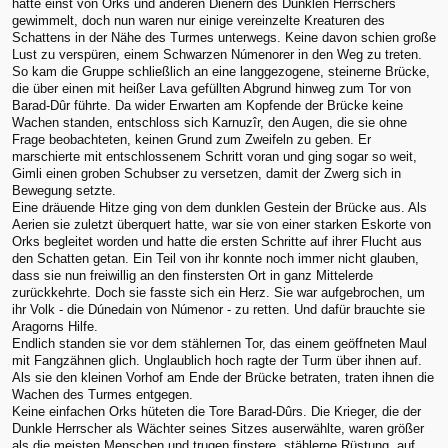
hatte einst von Orks und anderen Dienern des Dunklen Herrschers
gewimmelt, doch nun waren nur einige vereinzelte Kreaturen des
Schattens in der Nähe des Turmes unterwegs. Keine davon schien große
Lust zu verspüren, einem Schwarzen Númenorer in den Weg zu treten.
So kam die Gruppe schließlich an eine langgezogene, steinerne Brücke,
die über einen mit heißer Lava gefüllten Abgrund hinweg zum Tor von
Barad-Dûr führte. Da wider Erwarten am Kopfende der Brücke keine
Wachen standen, entschloss sich Karnuzîr, den Augen, die sie ohne
Frage beobachteten, keinen Grund zum Zweifeln zu geben. Er
marschierte mit entschlossenem Schritt voran und ging sogar so weit,
Gimli einen groben Schubser zu versetzen, damit der Zwerg sich in
Bewegung setzte.
Eine dräuende Hitze ging von dem dunklen Gestein der Brücke aus. Als
Aerien sie zuletzt überquert hatte, war sie von einer starken Eskorte von
Orks begleitet worden und hatte die ersten Schritte auf ihrer Flucht aus
den Schatten getan. Ein Teil von ihr konnte noch immer nicht glauben,
dass sie nun freiwillig an den finstersten Ort in ganz Mittelerde
zurückkehrte. Doch sie fasste sich ein Herz. Sie war aufgebrochen, um
ihr Volk - die Dúnedain von Númenor - zu retten. Und dafür brauchte sie
Aragorns Hilfe.
Endlich standen sie vor dem stählernen Tor, das einem geöffneten Maul
mit Fangzähnen glich. Unglaublich hoch ragte der Turm über ihnen auf.
Als sie den kleinen Vorhof am Ende der Brücke betraten, traten ihnen die
Wachen des Turmes entgegen.
Keine einfachen Orks hüteten die Tore Barad-Dûrs. Die Krieger, die der
Dunkle Herrscher als Wächter seines Sitzes auserwählte, waren größer
als die meisten Menschen und trugen finstere, stählerne Rüstung, auf