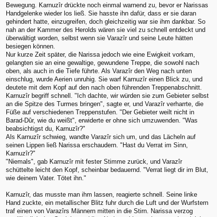
Bewegung. Karnuzîr drückte noch einmal warnend zu, bevor er Narissas
Handgelenke wieder los ließ. Sie hasste ihn dafür, dass er sie daran
gehindert hatte, einzugreifen, doch gleichzeitig war sie ihm dankbar. So
nah an der Kammer des Herolds wären sie viel zu schnell entdeckt und
überwältigt worden, selbst wenn sie Varazîr und seine Leute hätten
besiegen können.
Nur kurze Zeit später, die Narissa jedoch wie eine Ewigkeit vorkam,
gelangten sie an eine gewaltige, gewundene Treppe, die sowohl nach
oben, als auch in die Tiefe führte. Als Varazîr den Weg nach unten
einschlug, wurde Aerien unruhig. Sie warf Karnuzîr einen Blick zu, und
deutete mit dem Kopf auf den nach oben führenden Treppenabschnitt.
Karnuzîr begriff schnell. "Ich dachte, wir würden sie zum Gebieter selbst
an die Spitze des Turmes bringen", sagte er, und Varazîr verharrte, die
Füße auf verschiedenen Treppenstufen. "Der Gebieter weilt nicht in
Barad-Dûr, wie du weißt", erwiderte er ohne sich umzuwenden. "Was
beabsichtigst du, Karnuzîr?"
Als Karnuzîr schwieg, wandte Varazîr sich um, und das Lächeln auf
seinen Lippen ließ Narissa erschaudern. "Hast du Verrat im Sinn,
Karnuzîr?"
"Niemals", gab Karnuzîr mit fester Stimme zurück, und Varazîr
schüttelte leicht den Kopf, scheinbar bedauernd. "Verrat liegt dir im Blut,
wie deinem Vater. Tötet ihn."
Karnuzîr, das musste man ihm lassen, reagierte schnell. Seine linke
Hand zuckte, ein metallischer Blitz fuhr durch die Luft und der Wurfstern
traf einen von Varazîrs Männern mitten in die Stirn. Narissa verzog