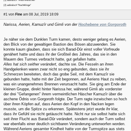
(1)
adûnâisch
"West-Menschen"
(2)
adûnâisch
"Nachtklinge"
#1
von
Fine
am 08 Jul, 2019 18:09
Narissa, Aerien, Karnuzîr und Gimli von der
Hochebene von Gorgoroth
Je näher sie dem Dunklen Turm kamen, desto weniger gelang es Aerien,
den Blick von der gewaltigen Bastion des Bösen abzuwenden. Sie
konnte kaum glauben, dass sie sich Barad-Dûr einst voller Vorfreude
genähert hatte und dass ihr der Großteil des Jahres, das sie in den
Mauern des Turmes verbracht hatte, gut gefallen hatte.
Alles hat sich seither verändert,
dachte sie. Die Fesseln an ihren
Handgelenken waren zwar nicht so eng gebunden, dass sie ihr
Schmerzen bereiteten, doch das grobe Seil, mit dem Karnuzîr sie
gebunden hatte, hatte mit der Zeit begonnen, auf Aeriens Haut zu reiben,
was ein unangenehmes Brennen verursacht hatte. Sie ging am Ende der
kleinen Gruppe, direkt hinter Narissa her, während Gimli als vorderster
der drei "Gefangenen" ihrem vermeintlichen Häscher Karnuzîr über die
aschene Ödnis von Gorgoroth folgte. Der Turm ragte inzwischen so hoch
über ihren Köpfen auf, dass Aerien den Kopf in den Nacken legen
musste, um die Spitze zu erkennen. Spätestens jetzt wurde ihr klar,
dass ihr Gefühl sie nicht getäuscht hatte. Nicht nur sie selbst hatte sich
seit ihrer Flucht aus Barad-Dûr verändert, sondern auch der Turm selbst
war ebenfalls einer deutlich sichtbaren Veränderung unterworfen worden.
Während Aeriens gesamter Kindheit hatte von der Turmspitze aus stets