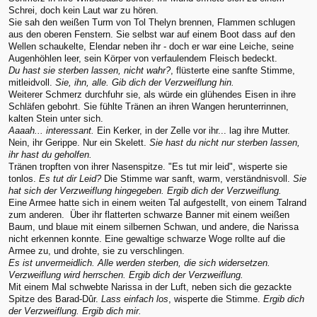
Schrei, doch kein Laut war zu hören.
Sie sah den weißen Turm von Tol Thelyn brennen, Flammen schlugen
aus den oberen Fenstern. Sie selbst war auf einem Boot dass auf den
Wellen schaukelte, Elendar neben ihr - doch er war eine Leiche, seine
Augenhöhlen leer, sein Körper von verfaulendem Fleisch bedeckt.
Du hast sie sterben lassen, nicht wahr?
, flüsterte eine sanfte Stimme,
mitleidvoll.
Sie, ihn, alle. Gib dich der Verzweiflung hin.
Weiterer Schmerz durchfuhr sie, als würde ein glühendes Eisen in ihre
Schläfen gebohrt. Sie fühlte Tränen an ihren Wangen herunterrinnen,
kalten Stein unter sich.
Aaaah... interessant.
Ein Kerker, in der Zelle vor ihr... lag ihre Mutter.
Nein, ihr Gerippe. Nur ein Skelett.
Sie hast du nicht nur sterben lassen,
ihr hast du geholfen.
Tränen tropften von ihrer Nasenspitze. "Es tut mir leid", wisperte sie
tonlos.
Es tut dir Leid?
Die Stimme war sanft, warm, verständnisvoll.
Sie
hat sich der Verzweiflung hingegeben. Ergib dich der Verzweiflung.
Eine Armee hatte sich in einem weiten Tal aufgestellt, von einem Talrand
zum anderen. Über ihr flatterten schwarze Banner mit einem weißen
Baum, und blaue mit einem silbernen Schwan, und andere, die Narissa
nicht erkennen konnte. Eine gewaltige schwarze Woge rollte auf die
Armee zu, und drohte, sie zu verschlingen.
Es ist unvermeidlich. Alle werden sterben, die sich widersetzen.
Verzweiflung wird herrschen. Ergib dich der Verzweiflung.
Mit einem Mal schwebte Narissa in der Luft, neben sich die gezackte
Spitze des Barad-Dûr.
Lass einfach los
, wisperte die Stimme.
Ergib dich
der Verzweiflung. Ergib dich mir.