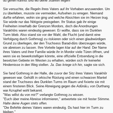
du gehen kannst und wo deine Stärken liegen!"
Sie versuchte, die Regeln ihres Vaters auf ihr Vorhaben anzuwenden. Um
zu überleben, musste sie vermeiden, Aufsehen zu erregen. Niemand
durfte erfahren, wohin sie ging und welche Absichten sie im Herzen trug.
Sie würde nur das Nötigste preisgeben. Ihr Status gab ihr einige
Freiheiten innerhalb der Grenzen Mordors, doch die Anordnungen
Varakhôrs waren eindeutig gewesen: Er wollte, dass sie im Dunklen
Turm blieb. Also stand sie vor der Wahl, die Flucht (und damit eine
Verfolgung durch Gothmog) zu riskieren oder sich einen glaubwürdigen
Grund zu überlegen, der den Truchsess Barad-dûrs überzeugen würde,
sie abreisen zu lassen. Ihre Vorteile lagen klar auf der Hand: Der Name
ihres Vaters und ihrer Familie würde ihr in Mordor viele Türen öffnen, und
wenn sie es bewerkstelligen könnte, eine offizielle Entsendung in die
besetzten Gebiete im Westen zu erhalten, würden sich ihr keinerlei
Hindernisse in den Weg stellen.
Ja. Das kriege ich hin,
sagte sie sich.
Sie fand Gothmog in der Halle, die zuvor der Sitz ihres Vaters Varakhôr
gewesen war. Gehüllt in orkische Rüstung und einen schwarzen Mantel
stand der Truchsess des Dunklen Turms im Raum und fixierte sie mit
einem finsteren Blick. Seine Abneigung gegen die
Adûnâi
von Durthang
(1)
war Azruphel wohl bekannt.
"Was willst du von mir?" verlangte Gothmog zu wissen.
"Euch über meine Abreise informieren," antwortete sie mit fester Stimme.
Halte deine Augen stets offen.
"Die Befehle deines Vaters waren eindeutig. Du hast hier im Turm zu
bleiben."