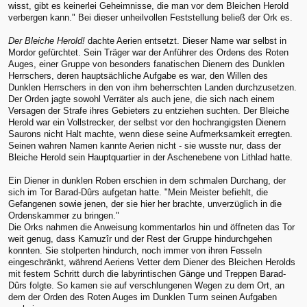
wisst, gibt es keinerlei Geheimnisse, die man vor dem Bleichen Herold
verbergen kann." Bei dieser unheilvollen Feststellung beließ der Ork es.
Der Bleiche Herold!
dachte Aerien entsetzt. Dieser Name war selbst in
Mordor gefürchtet. Sein Träger war der Anführer des Ordens des Roten
Auges, einer Gruppe von besonders fanatischen Dienern des Dunklen
Herrschers, deren hauptsächliche Aufgabe es war, den Willen des
Dunklen Herrschers in den von ihm beherrschten Landen durchzusetzen.
Der Orden jagte sowohl Verräter als auch jene, die sich nach einem
Versagen der Strafe ihres Gebieters zu entziehen suchten. Der Bleiche
Herold war ein Vollstrecker, der selbst vor den hochrangigsten Dienern
Saurons nicht Halt machte, wenn diese seine Aufmerksamkeit erregten.
Seinen wahren Namen kannte Aerien nicht - sie wusste nur, dass der
Bleiche Herold sein Hauptquartier in der Aschenebene von Lithlad hatte.
Ein Diener in dunklen Roben erschien in dem schmalen Durchang, der
sich im Tor Barad-Dûrs aufgetan hatte. "Mein Meister befiehlt, die
Gefangenen sowie jenen, der sie hier her brachte, unverzüglich in die
Ordenskammer zu bringen."
Die Orks nahmen die Anweisung kommentarlos hin und öffneten das Tor
weit genug, dass Karnuzîr und der Rest der Gruppe hindurchgehen
konnten. Sie stolperten hindurch, noch immer von ihren Fesseln
eingeschränkt, während Aeriens Vetter dem Diener des Bleichen Herolds
mit festem Schritt durch die labyrintischen Gänge und Treppen Barad-
Dûrs folgte. So kamen sie auf verschlungenen Wegen zu dem Ort, an
dem der Orden des Roten Auges im Dunklen Turm seinen Aufgaben