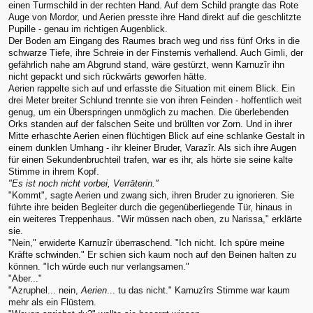
einen Turmschild in der rechten Hand. Auf dem Schild prangte das Rote
Auge von Mordor, und Aerien presste ihre Hand direkt auf die geschlitzte
Pupille - genau im richtigen Augenblick.
Der Boden am Eingang des Raumes brach weg und riss fünf Orks in die
schwarze Tiefe, ihre Schreie in der Finsternis verhallend. Auch Gimli, der
gefährlich nahe am Abgrund stand, wäre gestürzt, wenn Karnuzîr ihn
nicht gepackt und sich rückwärts geworfen hätte.
Aerien rappelte sich auf und erfasste die Situation mit einem Blick. Ein
drei Meter breiter Schlund trennte sie von ihren Feinden - hoffentlich weit
genug, um ein Überspringen unmöglich zu machen. Die überlebenden
Orks standen auf der falschen Seite und brüllten vor Zorn. Und in ihrer
Mitte erhaschte Aerien einen flüchtigen Blick auf eine schlanke Gestalt in
einem dunklen Umhang - ihr kleiner Bruder, Varazîr. Als sich ihre Augen
für einen Sekundenbruchteil trafen, war es ihr, als hörte sie seine kalte
Stimme in ihrem Kopf.
"Es ist noch nicht vorbei, Verräterin."
"Kommt", sagte Aerien und zwang sich, ihren Bruder zu ignorieren. Sie
führte ihre beiden Begleiter durch die gegenüberliegende Tür, hinaus in
ein weiteres Treppenhaus. "Wir müssen nach oben, zu Narissa," erklärte
sie.
"Nein," erwiderte Karnuzîr überraschend. "Ich nicht. Ich spüre meine
Kräfte schwinden." Er schien sich kaum noch auf den Beinen halten zu
können. "Ich würde euch nur verlangsamen."
"Aber..."
"Azruphel... nein,
Aerien
... tu das nicht." Karnuzîrs Stimme war kaum
mehr als ein Flüstern.