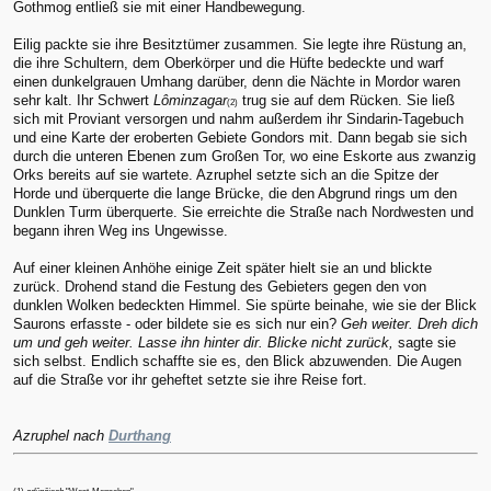
Gothmog entließ sie mit einer Handbewegung.
Eilig packte sie ihre Besitztümer zusammen. Sie legte ihre Rüstung an,
die ihre Schultern, dem Oberkörper und die Hüfte bedeckte und warf
einen dunkelgrauen Umhang darüber, denn die Nächte in Mordor waren
sehr kalt. Ihr Schwert
Lôminzagar
trug sie auf dem Rücken. Sie ließ
(2)
sich mit Proviant versorgen und nahm außerdem ihr Sindarin-Tagebuch
und eine Karte der eroberten Gebiete Gondors mit. Dann begab sie sich
durch die unteren Ebenen zum Großen Tor, wo eine Eskorte aus zwanzig
Orks bereits auf sie wartete. Azruphel setzte sich an die Spitze der
Horde und überquerte die lange Brücke, die den Abgrund rings um den
Dunklen Turm überquerte. Sie erreichte die Straße nach Nordwesten und
begann ihren Weg ins Ungewisse.
Auf einer kleinen Anhöhe einige Zeit später hielt sie an und blickte
zurück. Drohend stand die Festung des Gebieters gegen den von
dunklen Wolken bedeckten Himmel. Sie spürte beinahe, wie sie der Blick
Saurons erfasste - oder bildete sie es sich nur ein?
Geh weiter. Dreh dich
um und geh weiter. Lasse ihn hinter dir. Blicke nicht zurück,
sagte sie
sich selbst. Endlich schaffte sie es, den Blick abzuwenden. Die Augen
auf die Straße vor ihr geheftet setzte sie ihre Reise fort.
Azruphel nach
Durthang