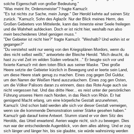
solche Eigenschaft von großer Bedeutung."
"Was meint Ihr, Ordensmeister"? fragte Karnuzîr.
"Es tut nichts zur Sache, mein Junge." Der Herold kehrte auf seinen Sitz
zurück. "Karnuzîr, Sohn des Aglazôr. Nur der Blick meines Herrn, des
Großen Gebieters von Mittelerde, kann das Innerste einer Seele freilegen
und die Wahrheit aufdecken. Doch er ist nicht hier, weshalb nun also
mein
bescheidenes Urteil genügen muss."
"Der Gebieter ist nicht hier?" fragte Karnuzîr. "Weshalb? Und wohin ist er
gegangen?"
"Du verstehst wohl nur wenig von den Kriegsplänen Mordors, wenn du
dies nicht selbst weißt," antwortete der Bleiche Herold. "Mich deucht, du
hast zu viel Zeit im wilden Süden verbracht..." Er beugte sich vor und
fixierte Karnuzîr mit dem toten Blick aus seiner Maske. "Drei große
Heere setzte der Gebieter kürzlich in Bewegung und er leerte sein Land,
um diese Heere stark genug zu machen. Eines zog gegen Dol Guldur,
um den Narren der Weißen Hand auszuräuchern. Eines zog gen Osten,
um die Völker Palisors daran zu erinnern, dass das Rote Auge auch sie
nicht vergessen hat. Und das dritte Heer... es reist unter der persönlichen
Führung unseres Herrn nach Norden, in das Reich von Rhûn. Er hat
genügend Macht erlang, um eine körperliche Gestalt anzunehmen,
Karnuzîr. Und schon bald werden alle sich vor dieser Gestalt verneigen,
wenn sie die kommende Demonstration seiner Stärke gesehen haben."
Karnuzîr gab darauf keine Antwort. Stumm stand er vor dem Sitz des
Herolds, das Urteil erwartend. Aerien wagte nicht, sich zu bewegen. Dies
nun war der entscheidende Augenblick, von dem alles abhing. Und er zog
sich länger und länger hin, bis sie glaubte, sie würde wahnsinnig werden