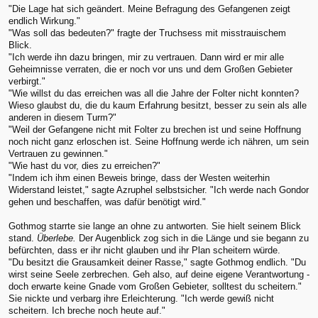
"Die Lage hat sich geändert. Meine Befragung des Gefangenen zeigt
endlich Wirkung."
"Was soll das bedeuten?" fragte der Truchsess mit misstrauischem
Blick.
"Ich werde ihn dazu bringen, mir zu vertrauen. Dann wird er mir alle
Geheimnisse verraten, die er noch vor uns und dem Großen Gebieter
verbirgt."
"Wie willst du das erreichen was all die Jahre der Folter nicht konnten?
Wieso glaubst du, die du kaum Erfahrung besitzt, besser zu sein als alle
anderen in diesem Turm?"
"Weil der Gefangene nicht mit Folter zu brechen ist und seine Hoffnung
noch nicht ganz erloschen ist. Seine Hoffnung werde ich nähren, um sein
Vertrauen zu gewinnen."
"Wie hast du vor, dies zu erreichen?"
"Indem ich ihm einen Beweis bringe, dass der Westen weiterhin
Widerstand leistet," sagte Azruphel selbstsicher. "Ich werde nach Gondor
gehen und beschaffen, was dafür benötigt wird."
Gothmog starrte sie lange an ohne zu antworten. Sie hielt seinem Blick
stand.
Überlebe.
Der Augenblick zog sich in die Länge und sie begann zu
befürchten, dass er ihr nicht glauben und ihr Plan scheitern würde.
"Du besitzt die Grausamkeit deiner Rasse," sagte Gothmog endlich. "Du
wirst seine Seele zerbrechen. Geh also, auf deine eigene Verantwortung -
doch erwarte keine Gnade vom Großen Gebieter, solltest du scheitern."
Sie nickte und verbarg ihre Erleichterung. "Ich werde gewiß nicht
scheitern. Ich breche noch heute auf."