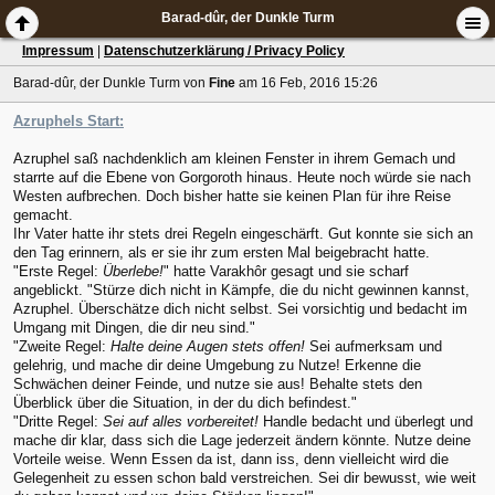
Barad-dûr, der Dunkle Turm
Impressum
|
Datenschutzerklärung / Privacy Policy
Barad-dûr, der Dunkle Turm
von
Fine
am 16 Feb, 2016 15:26
Azruphels Start:
Azruphel saß nachdenklich am kleinen Fenster in ihrem Gemach und
starrte auf die Ebene von Gorgoroth hinaus. Heute noch würde sie nach
Westen aufbrechen. Doch bisher hatte sie keinen Plan für ihre Reise
gemacht.
Ihr Vater hatte ihr stets drei Regeln eingeschärft. Gut konnte sie sich an
den Tag erinnern, als er sie ihr zum ersten Mal beigebracht hatte.
"Erste Regel:
Überlebe!
" hatte Varakhôr gesagt und sie scharf
angeblickt. "Stürze dich nicht in Kämpfe, die du nicht gewinnen kannst,
Azruphel. Überschätze dich nicht selbst. Sei vorsichtig und bedacht im
Umgang mit Dingen, die dir neu sind."
"Zweite Regel:
Halte deine Augen stets offen!
Sei aufmerksam und
gelehrig, und mache dir deine Umgebung zu Nutze! Erkenne die
Schwächen deiner Feinde, und nutze sie aus! Behalte stets den
Überblick über die Situation, in der du dich befindest."
"Dritte Regel:
Sei auf alles vorbereitet!
Handle bedacht und überlegt und
mache dir klar, dass sich die Lage jederzeit ändern könnte. Nutze deine
Vorteile weise. Wenn Essen da ist, dann iss, denn vielleicht wird die
Gelegenheit zu essen schon bald verstreichen. Sei dir bewusst, wie weit