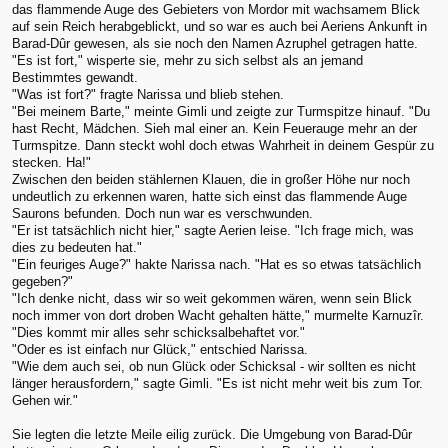
das flammende Auge des Gebieters von Mordor mit wachsamem Blick
auf sein Reich herabgeblickt, und so war es auch bei Aeriens Ankunft in
Barad-Dûr gewesen, als sie noch den Namen Azruphel getragen hatte.
"Es ist fort," wisperte sie, mehr zu sich selbst als an jemand
Bestimmtes gewandt.
"Was ist fort?" fragte Narissa und blieb stehen.
"Bei meinem Barte," meinte Gimli und zeigte zur Turmspitze hinauf. "Du
hast Recht, Mädchen. Sieh mal einer an. Kein Feuerauge mehr an der
Turmspitze. Dann steckt wohl doch etwas Wahrheit in deinem Gespür zu
stecken. Ha!"
Zwischen den beiden stählernen Klauen, die in großer Höhe nur noch
undeutlich zu erkennen waren, hatte sich einst das flammende Auge
Saurons befunden. Doch nun war es verschwunden.
"Er ist tatsächlich nicht hier," sagte Aerien leise. "Ich frage mich, was
dies zu bedeuten hat."
"Ein feuriges Auge?" hakte Narissa nach. "Hat es so etwas tatsächlich
gegeben?"
"Ich denke nicht, dass wir so weit gekommen wären, wenn sein Blick
noch immer von dort droben Wacht gehalten hätte," murmelte Karnuzîr.
"Dies kommt mir alles sehr schicksalbehaftet vor."
"Oder es ist einfach nur Glück," entschied Narissa.
"Wie dem auch sei, ob nun Glück oder Schicksal - wir sollten es nicht
länger herausfordern," sagte Gimli. "Es ist nicht mehr weit bis zum Tor.
Gehen wir."
Sie legten die letzte Meile eilig zurück. Die Umgebung von Barad-Dûr