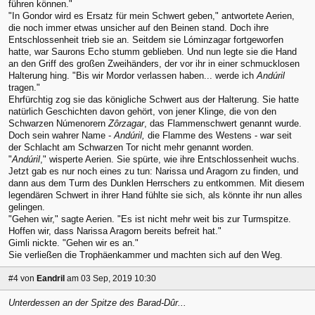
führen können."
"In Gondor wird es Ersatz für mein Schwert geben," antwortete Aerien,
die noch immer etwas unsicher auf den Beinen stand. Doch ihre
Entschlossenheit trieb sie an. Seitdem sie Lóminzagar fortgeworfen
hatte, war Saurons Echo stumm geblieben. Und nun legte sie die Hand
an den Griff des großen Zweihänders, der vor ihr in einer schmucklosen
Halterung hing. "Bis wir Mordor verlassen haben... werde ich
Andúril
tragen."
Ehrfürchtig zog sie das königliche Schwert aus der Halterung. Sie hatte
natürlich Geschichten davon gehört, von jener Klinge, die von den
Schwarzen Númenorern
Zôrzagar
, das Flammenschwert genannt wurde.
Doch sein wahrer Name -
Andúril,
die Flamme des Westens - war seit
der Schlacht am Schwarzen Tor nicht mehr genannt worden.
"
Andúril
," wisperte Aerien. Sie spürte, wie ihre Entschlossenheit wuchs.
Jetzt gab es nur noch eines zu tun: Narissa und Aragorn zu finden, und
dann aus dem Turm des Dunklen Herrschers zu entkommen. Mit diesem
legendären Schwert in ihrer Hand fühlte sie sich, als könnte ihr nun alles
gelingen.
"Gehen wir," sagte Aerien. "Es ist nicht mehr weit bis zur Turmspitze.
Hoffen wir, dass Narissa Aragorn bereits befreit hat."
Gimli nickte. "Gehen wir es an."
Sie verließen die Trophäenkammer und machten sich auf den Weg.
#4
von
Eandril
am 03 Sep, 2019 10:30
Unterdessen an der Spitze des Barad-Dûr...