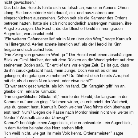
nicht gewachsen."
Das Lob des Herolds fühlte sich so falsch an, wie es in Aeriens Ohren
klang. Sie konzentrierte sich darauf, ein- und auszuatmen und
eingeschüchtert auszusehen. Schon seit sie die Kammer des Ordens
betreten hatten, hatte sie sich nicht sonderlich anstrengen müssen, ihre
Angst zu zeigen. Die Furcht, die der Bleiche Herold in ihren grauen
Augen las, war absolut echt.
"Ein weiterer Gefangener lief mir in Nurn über den Weg," sagte Karnuzîr
im Hintergrund. Aerien atmete innerlich auf, als der Herold ihr Kinn
freigab und sich aufrichtete.
"Ein Zwerg von gewissem Wert, ja." Der Herold warf einen abschätzigen
Blick zu Gimli hinüber, der mit dem Rücken an die Wand gelehnt auf dem
steinernen Boden saß. "Er entlief uns vor einiger Zeit. Es ist gut, dass
du ihn zurückgebracht hast, mein Junge. Doch wie ist es dir nur
gelungen, ihn gefangen zu nehmen? Du führtest doch bereits Azruphel
mit dir, als du nach Nurn kamst, oder etwa nicht?"
"Er war stark geschwächt, als ich ihn fand. Ein Karagâth griff ihn an,
glaube ich", erklärte Karnuzîr.
"Ein ungewöhlicher Glücksfall," meinte der Herold, der langsam in der
Kammer auf und ab ging. "Nehmen wir an, es entspricht der Wahrheit,
was du gesagt hast, Karnuzîr. Doch welcher Weg führte dich überhaupt
erst nach Nurn? Liegen die Pässe nach Mordor hinein nicht viel weiter im
Norden? Weshalb also der Umweg?"
Karnuzîr benötigte einen Augenblick, ehe er antwortete - ein Augenblick,
in dem Aerien beinahe das Herz stehen blieb.
"Ich weiß nicht, wie gut Ihr mein Volk kennt, Ordensmeister," sagte