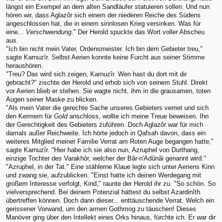
längst ein Exempel an dem alten Sandläufer statuieren sollen. Und nun
hören wir, dass Aglazôr sich einem der niederen Reiche des Südens
angeschlossen hat, die in einem sinnlosen Krieg versinken. Was für
eine...
Verschwendung
." Der Herold spuckte das Wort voller Abscheu
aus.
"Ich bin nicht mein Vater, Ordensmeister. Ich bin dem Gebieter treu,"
sagte Karnuzîr. Selbst Aerien konnte keine Furcht aus seiner Stimme
heraushören.
"Treu? Das wird sich zeigen, Karnuzîr. Wen hast du dort mit dir
gebracht?" zischte der Herold und erhob sich von seinem Stuhl. Direkt
vor Aerien blieb er stehen. Sie wagte nicht, ihm in die grausamen, toten
Augen seiner Maske zu blicken.
"Als mein Vater die gerechte Sache unseres Gebieters verriet und sich
den Kermern für
Gold
anschloss, wollte ich meine Treue beweisen. Ihn
der Gerechtigkeit des Gebieters zuführen. Doch Aglazôr war für mich
damals außer Reichweite. Ich hörte jedoch in Qafsah davon, dass ein
weiteres Mitglied meiner Familie Verrat am Roten Auge begangen hatte,"
sagte Karnuzîr. "Hier habe ich sie also nun, Azruphel von Durthang,
einzige Tochter des Varakhôr, welcher der Bâr-n'Adûnâi genannt wird."
"Azruphel, in der Tat." Eine stählerne Klaue legte sich unter Aeriens Kinn
und zwang sie, aufzublicken. "Einst hatte ich deinen Werdegang mit
großem Interesse verfolgt, Kind," raunte der Herold ihr zu. "So schön. So
vielversprechend. Bei deinem Potenzial hättest du selbst Azardinîth
übertreffen können. Doch dann dieser... enttäuschende Verrat. Welch ein
gerissener Vorwand, um den armen Gothmog zu täuschen! Dieses
Manöver ging über den Intellekt eines Orks hinaus, fürchte ich. Er war dir