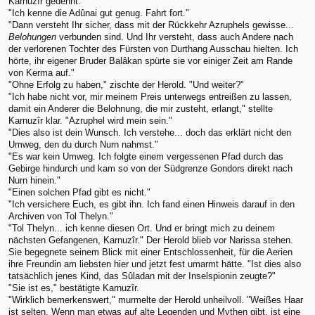
Karnuzîr gedehnt.
"Ich kenne die Adûnai gut genug. Fahrt fort."
"Dann versteht Ihr sicher, dass mit der Rückkehr Azruphels gewisse...
Belohungen
verbunden sind. Und Ihr versteht, dass auch Andere nach
der verlorenen Tochter des Fürsten von Durthang Ausschau hielten. Ich
hörte, ihr eigener Bruder Balâkan spürte sie vor einiger Zeit am Rande
von Kerma auf."
"Ohne Erfolg zu haben," zischte der Herold. "Und weiter?"
"Ich habe nicht vor, mir meinem Preis unterwegs entreißen zu lassen,
damit ein Anderer die Belohnung, die mir zusteht, erlangt," stellte
Karnuzîr klar. "Azruphel wird mein sein."
"Dies also ist dein Wunsch. Ich verstehe... doch das erklärt nicht den
Umweg, den du durch Nurn nahmst."
"Es war kein Umweg. Ich folgte einem vergessenen Pfad durch das
Gebirge hindurch und kam so von der Südgrenze Gondors direkt nach
Nurn hinein."
"Einen solchen Pfad gibt es nicht."
"Ich versichere Euch, es gibt ihn. Ich fand einen Hinweis darauf in den
Archiven von Tol Thelyn."
"Tol Thelyn... ich kenne diesen Ort. Und er bringt mich zu deinem
nächsten Gefangenen, Karnuzîr." Der Herold blieb vor Narissa stehen.
Sie begegnete seinem Blick mit einer Entschlossenheit, für die Aerien
ihre Freundin am liebsten hier und jetzt fest umarmt hätte. "Ist dies also
tatsächlich jenes Kind, das Sûladan mit der Inselspionin zeugte?"
"Sie ist es," bestätigte Karnuzîr.
"Wirklich bemerkenswert," murmelte der Herold unheilvoll. "Weißes Haar
ist selten. Wenn man etwas auf alte Legenden und Mythen gibt, ist eine