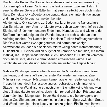
Dolch in die Kehle. Die Klinge des anderen streifte sie am linken Arm,
doch sie spürte keinen Schmerz. Sie lenkte seinen zweiten Hieb mit
einer Waffe zur Seite und fällte ihm mit einem seitwärtigen Stich in den
Hals. Der letzte Ork zögerte lange genug, dass sie hinter ihn gelangen
und ihm die Kehle durchschneiden konnte.
Als der letzte Ork sterbend zu Boden sank, untersuchte Narissa kurz
den Schnitt an ihrem Arm - er blutete zwar, schien aber nicht tief zu sein.
Sie riss ein Stück vom unteren Ende ihres Hemdes ab, und wickelte den
Stoffstreifen notdürftig um die Wunde, bevor sie sich wieder an den
Aufstieg machte. Der Kampf hatte ihr einen Funken Hoffnung verschafft.
Die Orks hier waren zwar gut gerüstet und hatten nur wenige
Schwachstellen, doch sie schienen relativ wenig echte Kampferfahrung
zu besitzen. Für einen kurzen Augenblick kämpfte sie mit sich, mit ihrem
Instinkt, die Treppe wieder hinabzueilen und Aerien zur Hilfe zu kommen,
doch sie wusste, dass sie damit Aerien enttäuschen würde. Das
wichtigste war die Mission. Also rannte sie weiter die Treppe hinauf.
Mehrere Windungen weiter oben brannten die Muskeln in ihren Beinen
wie Feuer, und hier stieß sie das erste Mal wieder auf Feinde. Zwei
Männer in schwarzen Rüstungen kamen aus einem Seitengang auf die
Treppe hinaus, doch Narissa gelang es rechtzeitig, sich hinter eine
Statue in einer Wandnische zu quetschen. Sie hatte keine Ahnung wen
diese Statue darstellen sollte, doch mit ihrer bedrohlichen Rüstung und
dem mächtigen Morgenstern in der Hand passte sie hervorragend an
diesen Ort. Sie presste sich atemlos in den engen Spalt zwischen Statue
und Wand, bemüht keinen Laut von sich zu geben. Ein Teil von ihr war