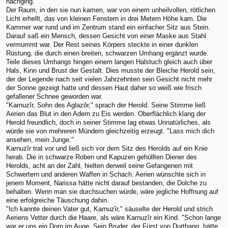
nachging.
Der Raum, in den sie nun kamen, war von einem unheilvollen, rötlichen
Licht erhellt, das von kleinen Fenstern in drei Metern Höhe kam. Die
Kammer war rund und im Zentrum stand ein einfacher Sitz aus Stein.
Darauf saß ein Mensch, dessen Gesicht von einer Maske aus Stahl
vermummt war. Der Rest seines Körpers steckte in einer dunklen
Rüstung, die durch einen breiten, schwarzen Umhang ergänzt wurde.
Teile dieses Umhangs hingen einem langen Halstuch gleich auch über
Hals, Kinn und Brust der Gestalt. Dies musste der Bleiche Herold sein,
der der Legende nach seit vielen Jahrzehnten sein Gesicht nicht mehr
der Sonne gezeigt hatte und dessen Haut daher so weiß wie frisch
gefallener Schnee geworden war.
"Karnuzîr, Sohn des Aglazôr," sprach der Herold. Seine Stimme ließ
Aerien das Blut in den Adern zu Eis werden. Oberflächlich klang der
Herold freundlich, doch in seiner Stimme lag etwas Unnatürliches, als
würde sie von mehreren Mündern gleichzeitig erzeugt. "Lass mich dich
ansehen, mein Junge."
Karnuzîr trat vor und ließ sich vor dem Sitz des Herolds auf ein Knie
herab. Die in schwarze Roben und Kapuzen gehüllten Diener des
Herolds, acht an der Zahl, hielten derweil seine Gefangenen mit
Schwertern und anderen Waffen in Schach. Aerien wünschte sich in
jenem Moment, Narissa hätte nicht darauf bestanden, die Dolche zu
behalten. Wenn man sie durchsuchen würde, wäre jegliche Hoffnung auf
eine erfolgreiche Täuschung dahin.
"Ich kannte deinen Vater gut, Karnuzîr," säuselte der Herold und strich
Aeriens Vetter durch die Haare, als wäre Karnuzîr ein Kind. "Schon lange
war er uns ein Dorn im Auge. Sein Bruder, der Fürst von Durthang, hätte