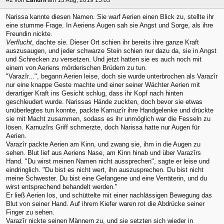
Narissa kannte diesen Namen. Sie warf Aerien einen Blick zu, stellte ihr
eine stumme Frage. In Aeriens Augen sah sie Angst und Sorge, als ihre
Freundin nickte.
Verflucht
, dachte sie. Dieser Ort schien ihr bereits ihre ganze Kraft
auszusaugen, und jeder schwarze Stein schien nur dazu da, sie in Angst
und Schrecken zu versetzen. Und jetzt hatten sie es auch noch mit
einem von Aeriens mörderischen Brüdern zu tun.
"Varazîr...", begann Aerien leise, doch sie wurde unterbrochen als Varazîr
nur eine knappe Geste machte und einer seiner Wächter Aerien mit
derartiger Kraft ins Gesicht schlug, dass ihr Kopf nach hinten
geschleudert wurde. Narissas Hände zuckten, doch bevor sie etwas
unüberlegtes tun konnte, packte Karnuzîr ihre Handgelenke und drückte
sie mit Macht zusammen, sodass es ihr unmöglich war die Fesseln zu
lösen. Karnuzîrs Griff schmerzte, doch Narissa hatte nur Augen für
Aerien.
Varazîr packte Aerien am Kinn, und zwang sie, ihm in die Augen zu
sehen. Blut lief aus Aeriens Nase, am Kinn hinab und über Varazîrs
Hand. "Du wirst meinen Namen nicht aussprechen", sagte er leise und
eindringlich. "Du bist es nicht wert, ihn auszusprechen. Du bist nicht
meine Schwester. Du bist eine Gefangene und eine Verräterin, und du
wirst entsprechend behandelt werden."
Er ließ Aerien los, und schüttelte mit einer nachlässigen Bewegung das
Blut von seiner Hand. Auf ihrem Kiefer waren rot die Abdrücke seiner
Finger zu sehen.
Varazîr nickte seinen Männern zu, und sie setzten sich wieder in