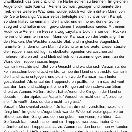
unwillkürlich das Gesicht, und ihre Narbe schien zu brennen. Im gleichen
Augenblick hatte Karnuzîr Aeriens Schwert gezogen und parierte den
Hieb eines weiteren Wächters, wurde jedoch von dem dritten Mann von
der Seite bedrängt. Varazîr selbst beteiligte sich nicht an dem Kampf,
sondern klatschte einmal in die Hände, und ein hoher, dünner Schrei
stieg auf und hallte in dem gewundenen Treppenhaus wieder. Mit einem
Ruck löste Aerien ihre Fesseln, zog Ciryatans Dolch hinter dem Rücken
hervor und rammte ihm dem Mann der Karnuzîr von der Seite angriff in
den Nacken. Der Wächter spuckte Blut, und im gleichen Augenblick
rammte Gimli dem dritten Mann die Schulter in die Seite. Dieser stürzte
die Treppe hinab, schlug mit übelkeiterregenden Geräuschen auf
mehreren Stufen auf, und blieb schließlich zusammengekrümmt an der
Wand des Treppenhauses liegen.
Karnuzîr wischte sich Blut vom Gesicht und wandte sich Varazîr zu, der
kein bisschen beeindruckt wirkte. Er hob die Hand und streckte Karnuzîr
die Handfläche entgegen, und plötzlich wurde Karnuzîr nach hinten
geschleudert. Als er auf die Treppenstufen prallte, fiel ihm das Schwert
aus der Hand und schlug mit einem Klingen auf den schwarzen Stein
direkt zu Aeriens Füßen. Sofort hatte Aerien die Klinge in der Hand un
deutete mit der Spitze auf Varazîr. "Versuch es nicht einmal", zischte
sie. "Du weißt, dass du dazu nicht fähig bist."
Varazîrs Mundwinkel zuckte. "Du kannst dir nicht vorstellen, wozu ich
fähig bin." Im gleichen Augenblick war der Widerhall vieler gepanzerter
Stiefel aus dem Gang, aus dem sie gekommen waren, zu hören. Das
Geräusch kam rasch näher, und ein Trupp schwer bewaffneter Orks
stürmte auf den Treppenabsatz zu. Aerien riss den benommen wirkenden
Karnuzîr auf die Füße, und blickte Narissa, die als einzige noch auf dem