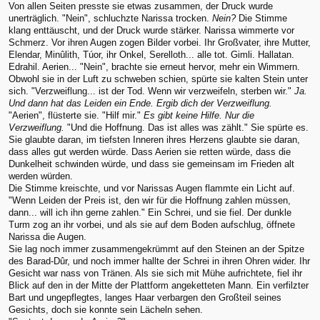
Von allen Seiten presste sie etwas zusammen, der Druck wurde
unerträglich. "Nein", schluchzte Narissa trocken.
Nein?
Die Stimme
klang enttäuscht, und der Druck wurde stärker. Narissa wimmerte vor
Schmerz. Vor ihren Augen zogen Bilder vorbei. Ihr Großvater, ihre Mutter,
Elendar, Minûlith, Túor, ihr Onkel, Serelloth... alle tot. Gimli. Hallatan.
Edrahil. Aerien... "Nein", brachte sie erneut hervor, mehr ein Wimmern.
Obwohl sie in der Luft zu schweben schien, spürte sie kalten Stein unter
sich. "Verzweiflung... ist der Tod. Wenn wir verzweifeln, sterben wir."
Ja.
Und dann hat das Leiden ein Ende. Ergib dich der Verzweiflung.
"Aerien", flüsterte sie. "Hilf mir."
Es gibt keine Hilfe. Nur die
Verzweiflung.
"Und die Hoffnung. Das ist alles was zählt." Sie spürte es.
Sie glaubte daran, im tiefsten Inneren ihres Herzens glaubte sie daran,
dass alles gut werden würde. Dass Aerien sie retten würde, dass die
Dunkelheit schwinden würde, und dass sie gemeinsam im Frieden alt
werden würden.
Die Stimme kreischte, und vor Narissas Augen flammte ein Licht auf.
"Wenn Leiden der Preis ist, den wir für die Hoffnung zahlen müssen,
dann... will ich ihn gerne zahlen." Ein Schrei, und sie fiel. Der dunkle
Turm zog an ihr vorbei, und als sie auf dem Boden aufschlug, öffnete
Narissa die Augen.
Sie lag noch immer zusammengekrümmt auf den Steinen an der Spitze
des Barad-Dûr, und noch immer hallte der Schrei in ihren Ohren wider. Ihr
Gesicht war nass von Tränen. Als sie sich mit Mühe aufrichtete, fiel ihr
Blick auf den in der Mitte der Plattform angeketteten Mann. Ein verfilzter
Bart und ungepflegtes, langes Haar verbargen den Großteil seines
Gesichts, doch sie konnte sein Lächeln sehen.