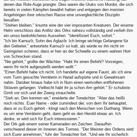
denen das Rote Auge prangte. Dies waren die Uruks von Mordor, die sich
bereits in vielen Kämpfen bewährt hatten und entgegen den meisten
Angehörigen ihrer orkischen Rasse eine unvergleichliche Disziplin
besaßen.
"Stehen bleiben," knurrte eine der vier imposanten Kreaturen. Der eiserne
Helm verschloss das Antlitz des Orks nahezu vollständig und verlieh ihm
ein umso bedrohlicheres Aussehen. "Identifiziert Euch, sofort."
"Ich bin Karnuzîr, Sohn des Aglazôr. Ich bringe wichtige Gefangene für
den Gebieter," antwortete Karnuzîr so kalt, als würde es ihn nicht im
Geringsten scheren, dass er hier an der Schwelle zu einem wahren Hort
von Schrecken stand.
"Nie gehört," grollte der Wächter. "Habt Ihr einen Befehl? Vorzeigen,
wenn Ihr nicht aufgespießt werden wollt."
"Einen Befehl habe ich nicht. Ich handelte auf eigene Faust, als ich eine
vom Turm gesuchte Verräterin in Harad aufspürte und in Gewahrsam
nahm. Darüber hinaus habe ich in Nurn einen wertvollen entflohenen
Sklaven gefangen. Vielleicht habt ihr ja schon
ihm
gehört." Er schubste
Gimli vor sich und der Zwerg strauchelte.
"Sieh an. Den kennen wir," erwiderte der Torwächter. "Aber das heißt
noch nichts. Euer Name - oder zumindest der, von dem Ihr behauptet,
dass er zu Euch gehört - klingt nach den Menschen von Durthang. Wenn
es um eine Verräterin geht, dann geht es den Herold etwas an. Ich
denke, er wird sich für Euch interessieren."
Der Ork gab einem seiner Kameraden ein Zeichen. Daraufhin
verschwand dieser im Inneren des Turmes. "Der Meister des Ordens wird
sich Eurer annehmen," fuhr der Torwächter fort. "Und wie Ihr sicherlich