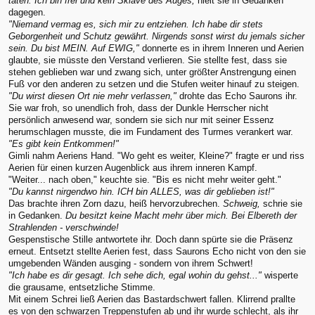
taten. Ich bin frei und kein Sklave des Auges,
hielt sie in Gedanken
dagegen.
"Niemand vermag es, sich mir zu entziehen. Ich habe dir stets
Geborgenheit und Schutz gewährt. Nirgends sonst wirst du jemals sicher
sein. Du bist MEIN. Auf EWIG,"
donnerte es in ihrem Inneren und Aerien
glaubte, sie müsste den Verstand verlieren. Sie stellte fest, dass sie
stehen geblieben war und zwang sich, unter größter Anstrengung einen
Fuß vor den anderen zu setzen und die Stufen weiter hinauf zu steigen.
"Du wirst diesen Ort nie mehr verlassen,"
drohte das Echo Saurons ihr.
Sie war froh, so unendlich froh, dass der Dunkle Herrscher nicht
persönlich anwesend war, sondern sie sich nur mit seiner Essenz
herumschlagen musste, die im Fundament des Turmes verankert war.
"Es gibt kein Entkommen!"
Gimli nahm Aeriens Hand. "Wo geht es weiter, Kleine?" fragte er und riss
Aerien für einen kurzen Augenblick aus ihrem inneren Kampf.
"Weiter... nach oben," keuchte sie. "Bis es nicht mehr weiter geht."
"Du kannst nirgendwo hin. ICH bin ALLES, was dir geblieben ist!"
Das brachte ihren Zorn dazu, heiß hervorzubrechen.
Schweig,
schrie sie
in Gedanken.
Du besitzt keine Macht mehr über mich. Bei Elbereth der
Strahlenden - verschwinde!
Gespenstische Stille antwortete ihr. Doch dann spürte sie die Präsenz
erneut. Entsetzt stellte Aerien fest, dass Saurons Echo nicht von den sie
umgebenden Wänden ausging - sondern von ihrem Schwert!
"Ich habe es dir gesagt. Ich sehe dich, egal wohin du gehst..."
wisperte
die grausame, entsetzliche Stimme.
Mit einem Schrei ließ Aerien das Bastardschwert fallen. Klirrend prallte
es von den schwarzen Treppenstufen ab und ihr wurde schlecht, als ihr