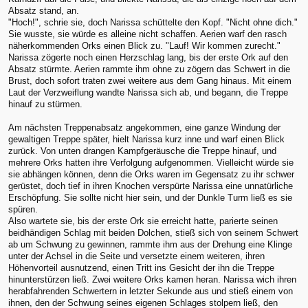
Absatz stand, an.
"Hoch!", schrie sie, doch Narissa schüttelte den Kopf. "Nicht ohne dich."
Sie wusste, sie würde es alleine nicht schaffen. Aerien warf den rasch
näherkommenden Orks einen Blick zu. "Lauf! Wir kommen zurecht."
Narissa zögerte noch einen Herzschlag lang, bis der erste Ork auf den
Absatz stürmte. Aerien rammte ihm ohne zu zögern das Schwert in die
Brust, doch sofort traten zwei weitere aus dem Gang hinaus. Mit einem
Laut der Verzweiflung wandte Narissa sich ab, und begann, die Treppe
hinauf zu stürmen.
Am nächsten Treppenabsatz angekommen, eine ganze Windung der
gewaltigen Treppe später, hielt Narissa kurz inne und warf einen Blick
zurück. Von unten drangen Kampfgeräusche die Treppe hinauf, und
mehrere Orks hatten ihre Verfolgung aufgenommen. Vielleicht würde sie
sie abhängen können, denn die Orks waren im Gegensatz zu ihr schwer
gerüstet, doch tief in ihren Knochen verspürte Narissa eine unnatürliche
Erschöpfung. Sie sollte nicht hier sein, und der Dunkle Turm ließ es sie
spüren.
Also wartete sie, bis der erste Ork sie erreicht hatte, parierte seinen
beidhändigen Schlag mit beiden Dolchen, stieß sich von seinem Schwert
ab um Schwung zu gewinnen, rammte ihm aus der Drehung eine Klinge
unter der Achsel in die Seite und versetzte einem weiteren, ihren
Höhenvorteil ausnutzend, einen Tritt ins Gesicht der ihn die Treppe
hinunterstürzen ließ. Zwei weitere Orks kamen heran. Narissa wich ihren
herabfahrenden Schwertern in letzter Sekunde aus und stieß einem von
ihnen, den der Schwung seines eigenen Schlages stolpern ließ, den