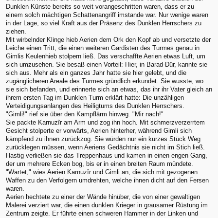
Dunklen Künste bereits so weit vorangeschritten waren, dass er zu
einem solch mächtigen Schattenangriff imstande war. Nur wenige waren
in der Lage, so viel Kraft aus der Präsenz des Dunklen Herrschers zu
ziehen.
Mit wirbelnder Klinge hieb Aerien dem Ork den Kopf ab und versetzte der
Leiche einen Tritt, die einen weiteren Gardisten des Turmes genau in
Gimlis Keulenhieb stolpern ließ. Das verschaffte Aerien etwas Luft, um
sich umzusehen. Sie besaß einen Vorteil: Hier, in Barad-Dûr, kannte sie
sich aus. Mehr als ein ganzes Jahr hatte sie hier gelebt, und die
zugänglicheren Areale des Turmes gründlich erkundet. Sie wusste, wo
sie sich befanden, und erinnerte sich an etwas, das ihr ihr Vater gleich an
ihrem ersten Tag im Dunklen Turm erklärt hatte: Die unzähligen
Verteidigungsanlangen des Heiligtums des Dunklen Herrschers.
"Gimli!" rief sie über den Kampflärm hinweg. "Mir nach!"
Sie packte Karnuzîr am Arm und zog ihn hoch. Mit schmerzverzerrtem
Gesicht stolperte er vorwärts, Aerien hinterher, während Gimli sich
kämpfend zu ihnen zurückzog. Sie würden nur ein kurzes Stück Weg
zurücklegen müssen, wenn Aeriens Gedächtnis sie nicht im Stich ließ.
Hastig verließen sie das Treppenhaus und kamen in einen engen Gang,
der um mehrere Ecken bog, bis er in einen breiten Raum mündete.
"Wartet," wies Aerien Karnuzîr und Gimli an, die sich mit gezogenen
Waffen zu den Verfolgern umdrehten, welche ihnen dicht auf den Fersen
waren.
Aerien hechtete zu einer der Wände hinüber, die von einer gewaltigen
Malerei verziert war, die einen dunklen Krieger in grausamer Rüstung im
Zentrum zeigte. Er führte einen schweren Hammer in der Linken und