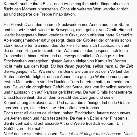
Karnuzîr suchte ihren Blick, doch es gelang ihm nicht, länger als einen
flüchtigen Moment hinzusehen. Ohne ein weiteres Wort wandte er sich
ab und stolperte die Treppe hinab davon.
Ein Hornstoß aus den unteren Stockwerken riss Aerien aus ihrer Starre
und sie setzte sich wieder in Bewegung, dicht gefolgt von Gimli. Hin und
wieder begegneten ihnen vereinzelte Orks, doch offenbar hatte Karnuzîrs
Ablenkungsmanöver dafür gesorgt, dass der Großteil der ohnehin schon
stark reduzierten Garnison des Dunklen Turmes sich hauptsächlich auf
die unteren Etagen konzentrierte. Während sie das gespenstisch leere
Treppenhaus hinauf eilten und unterwegs sämtliche Zugänge zu den
Stockwerken verriegelten, gingen Aerien einige von Karnuzîrs Worten
nicht mehr aus dem Kopf.
Du bist daran gewöhnt, selbst nach all der Zeit
die vergangen ist...
Während ihre Beine wie von selbst dem Verlauf der
Stufen aufwärts folgten, dehnte Aerien ihre geistige Wahrnehmung zum
ersten Mal, seitdem sie den Dunklen Turm betreten hatte, aufmerksam
aus. Da war ein dringliches Gefühl der Sorge, das von ihr selbst ausging
und hauptsächlich auf Narissa gerichtet war. Da war Gimlis konzentrierte
Entschlossenheit, die an dem Gesicht des Zwerges und seiner
Körperhaltung abzulesen war. Und da war die ständige drohende Gefahr
ihrer Verfolger, die jederzeit wieder auftauchen konnten.
Doch unter all diesen deutlichen, nahen Eindrücken, lauerte noch etwas,
wie Aerien nach und nach feststellte. Da war ein Echo einer Finsternis,
die ihr vertraut und auf absurde Art und Weise tröstlich vorkam. Ein
Gefühl von... Heimat?
Nein!
dachte sie entschlossen.
Dies ist nicht länger mein Zuhause. Nicht