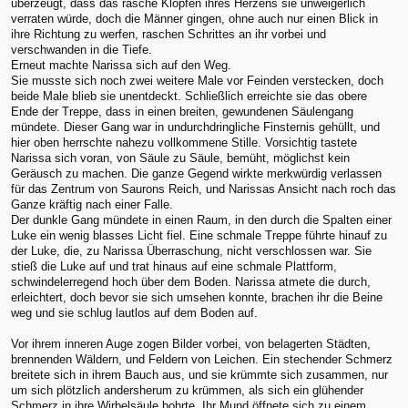
überzeugt, dass das rasche Klopfen ihres Herzens sie unweigerlich
verraten würde, doch die Männer gingen, ohne auch nur einen Blick in
ihre Richtung zu werfen, raschen Schrittes an ihr vorbei und
verschwanden in die Tiefe.
Erneut machte Narissa sich auf den Weg.
Sie musste sich noch zwei weitere Male vor Feinden verstecken, doch
beide Male blieb sie unentdeckt. Schließlich erreichte sie das obere
Ende der Treppe, dass in einen breiten, gewundenen Säulengang
mündete. Dieser Gang war in undurchdringliche Finsternis gehüllt, und
hier oben herrschte nahezu vollkommene Stille. Vorsichtig tastete
Narissa sich voran, von Säule zu Säule, bemüht, möglichst kein
Geräusch zu machen. Die ganze Gegend wirkte merkwürdig verlassen
für das Zentrum von Saurons Reich, und Narissas Ansicht nach roch das
Ganze kräftig nach einer Falle.
Der dunkle Gang mündete in einen Raum, in den durch die Spalten einer
Luke ein wenig blasses Licht fiel. Eine schmale Treppe führte hinauf zu
der Luke, die, zu Narissa Überraschung, nicht verschlossen war. Sie
stieß die Luke auf und trat hinaus auf eine schmale Plattform,
schwindelerregend hoch über dem Boden. Narissa atmete die durch,
erleichtert, doch bevor sie sich umsehen konnte, brachen ihr die Beine
weg und sie schlug lautlos auf dem Boden auf.
Vor ihrem inneren Auge zogen Bilder vorbei, von belagerten Städten,
brennenden Wäldern, und Feldern von Leichen. Ein stechender Schmerz
breitete sich in ihrem Bauch aus, und sie krümmte sich zusammen, nur
um sich plötzlich andersherum zu krümmen, als sich ein glühender
Schmerz in ihre Wirbelsäule bohrte. Ihr Mund öffnete sich zu einem