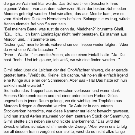
die ganze Wahrheit klar wurde. Das Schwert - ein Geschenk ihres
eigenen Vaters - war aus dem schwarzen Stahl der besten Schmieden
Mordors gefertigt worden. Und wie alles, das aus Mordor kam, war es
vom Makel des Dunklen Herrschers befallen. Solange sie es trug, würde
Aerien niemals frei von Sauron sein.
"Bei meinem Barte, was tust du denn da, Mädchen?" brummte Gimli.
"Es... ich... ich kann Lóminzâgar nicht mehr benutzen. Es stammt aus
Mordor, und..." stammelte sie.
"Schon gut," meinte Gimli, während sie der Treppe weiter folgten. "Aber
du wirst eine Waffe brauchen."
"Eine... Waffe..." murmelte Aerien, als sie einen Einfall hatte. "Ja. Du
hast Recht. Und ich glaube, ich weiß, wo wir eine finden werden..."
Gimli stieg über die Leichen der drei Ork-Wächter hinweg, die er gerade
getötet hatte. "Weißt du, Kleine, ich dachte, wir holen dir einfach irgend
eine Klinge aus einer der Schmieden. Aber
das
- Ha! Das hätte ich nun
wirklich nicht erwartet."
Sie hatten das Treppenhaus inzwischen verlassen und waren dank
Aeriens Ortskenntnissen und mit einer ordentlichen Portion Glück
ungesehen in jenen Raum gelangt, wo die wichtigsten Trophäen aus
Mordors Kriegen aufbewahrt wurden. Da Aufruhr in den unteren
Stockwerken herrschte, war diese Kammer nur leicht bewacht gewesen.
Und nun stand Aerien staunend vor dem zentralen Stück der Sammlung.
Gimli stellte sich neben sie und nickte anerkennend. "Das wird den
Zweck erfüllen, schätze ich," meinte der Zwerg. "Aber wenn uns Erfolg
bei all diesem Irsinn vergönnt sein sollte, wirst du es nicht allzu lange