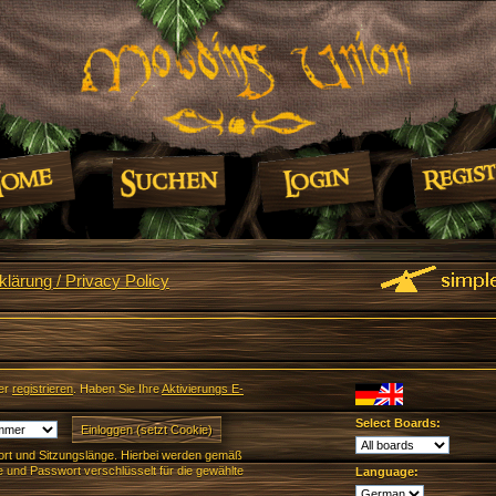
lärung / Privacy Policy
er
registrieren
. Haben Sie Ihre
Aktivierungs E-
Select Boards:
rt und Sitzungslänge. Hierbei werden gemäß
und Passwort verschlüsselt für die gewählte
Language: