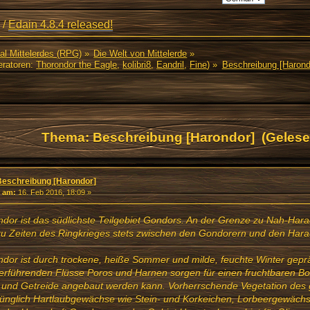
/
Edain 4.8.4 released!
al Mittelerdes (RPG)
»
Die Welt von Mittelerde
»
ratoren:
Thorondor the Eagle
,
kolibri8
,
Eandril
,
Fine
) »
Beschreibung [Harond
Thema: Beschreibung [Harondor] (Gelese
Beschreibung [Harondor]
«
am:
16. Feb 2016, 18:09 »
dor ist das südlichste Teilgebiet Gondors. An der Grenze zu Nah-Har
zu Zeiten des Ringkrieges stets zwischen den Gondorern und den Har
dor ist durch trockene, heiße Sommer und milde, feuchte Winter geprä
erführenden Flüsse Poros und Harnen sorgen für einen fruchtbaren B
 und Getreide angebaut werden kann. Vorherrschende Vegetation des 
ünglich Hartlaubgewächse wie Stein- und Korkeichen, Lorbeergewäch