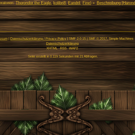
ratoren:
Thorondor the Eagle
,
kolibri8
,
Eandril
,
Fine
) »
Beschreibung [Harond
essum
|
Datenschutzerklärung / Privacy Policy
|
SMF 2.0.15
|
SMF © 2017
,
Simple Machines
Datenschutzerklärung
XHTML
RSS
WAP2
Seite erstellt in 0.119 Sekunden mit 21 Abfragen.