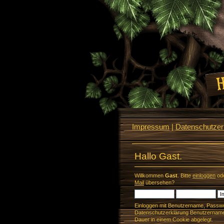
Impressum
|
Datenschutzerk
Hallo Gast.
Willkommen
Gast
. Bitte
einloggen
od
Mail
übersehen?
Einloggen mit Benutzername, Passwo
Datenschutzerklärung Benutzername 
Dauer in einem Cookie abgelegt.