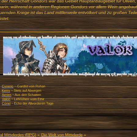
 der Herrschaft Gondors war das Gebiet Hauptanbaugebiet für Oliven,
arin, während in anderen Regionen Gondors vor allem Wein angebaut
ernden Kriege ist das Land mittlerweile entvölkert und zu großen Teil
stet.
Cyneric
~ Gardist von Rohan
Kerry
~ Stets auf Abwegen
Aerien
~ Aus den Schatten
Valion
~ Lehnsherr vom Ethir
Córiel
~ Echo der Altvorderen Tage
al Mittelerdes (RPG)
»
Die Welt von Mittelerde
»