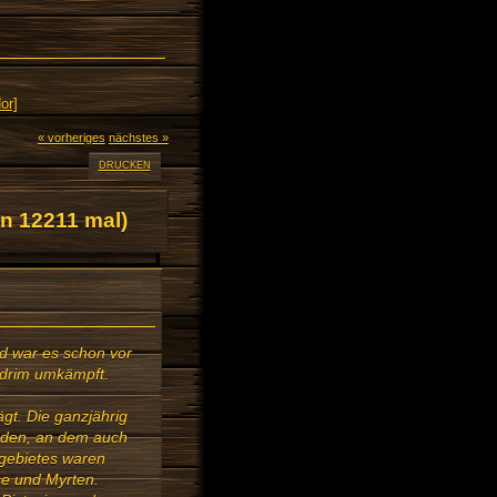
or]
« vorheriges
nächstes »
DRUCKEN
n 12211 mal)
ad war es schon vor
adrim umkämpft.
gt. Die ganzjährig
oden, an dem auch
gebietes waren
se und Myrten.