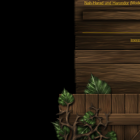
Nah-Harad und Harondor
(Mode
Impr