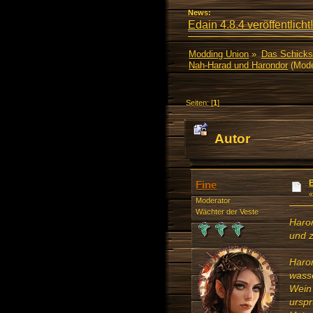
News:
Edain 4.8.4 veröffentlicht!
Modding Union
»
Das Schicks
Nah-Harad und Harondor
(Mode
Seiten: [
1
]
Autor
Fine
Moderator
Wächter der Veste
Haron
und 
Haron
wass
Wein
urspr