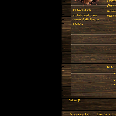
Unter
Rosm
Beiträge: 2.151
andau
verwü
Ich hab da ein ganz
mieses Gefühl bei der
Sache...
RPG:
Seiten: [
1
]
Modding Union
»
Das Schicks