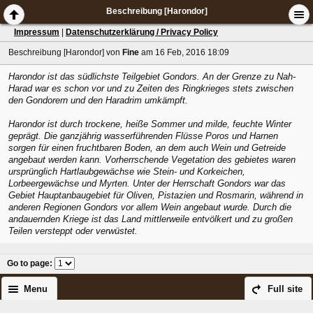
Beschreibung [Harondor]
Impressum
|
Datenschutzerklärung / Privacy Policy
Beschreibung [Harondor]
von
Fine
am 16 Feb, 2016 18:09
Harondor ist das südlichste Teilgebiet Gondors. An der Grenze zu Nah-
Harad war es schon vor und zu Zeiten des Ringkrieges stets zwischen
den Gondorern und den Haradrim umkämpft.
Harondor ist durch trockene, heiße Sommer und milde, feuchte Winter
geprägt. Die ganzjährig wasserführenden Flüsse Poros und Harnen
sorgen für einen fruchtbaren Boden, an dem auch Wein und Getreide
angebaut werden kann. Vorherrschende Vegetation des gebietes waren
ursprünglich Hartlaubgewächse wie Stein- und Korkeichen,
Lorbeergewächse und Myrten. Unter der Herrschaft Gondors war das
Gebiet Hauptanbaugebiet für Oliven, Pistazien und Rosmarin, während in
anderen Regionen Gondors vor allem Wein angebaut wurde. Durch die
andauernden Kriege ist das Land mittlerweile entvölkert und zu großen
Teilen versteppt oder verwüstet.
Go to page
:
Menu
Full site